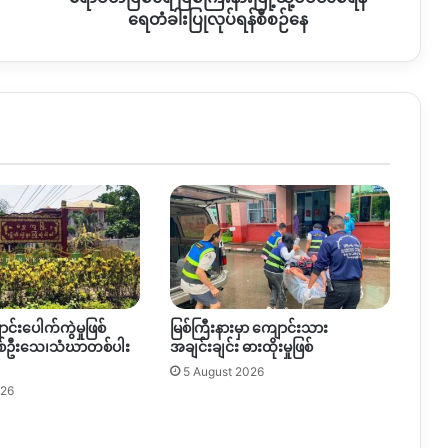
စေ
ရေတံခါးပြုလုပ်ရန်စီစဉ်နေ
ရန်
ရေတံခါး
ပြုလုပ်
ရန်
စီစဉ်
နေ
င်းပေါက်ကွဲမှုဖြစ်
မြစ်ကြီးနားမှာ ကျောင်းသား
်ဦးသေ၊သံဃာတစ်ပါး
အချင်းချင်း ဓားထိုးမှုဖြစ်
5 August 2026
026