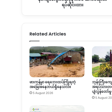
ထား
ရပ်ဆိုင်းထား
Related Articles
ဖားကန့်မှာ ရေဘေးထပ်ကြုံရတဲ့
ဘုန်းကြီးကျော
အခြေအနေဘယ်ရှိနေသလဲ။
အရပ်သားတစ
ပျံလွန်တော်မူ
5 August 2026
5 August 2