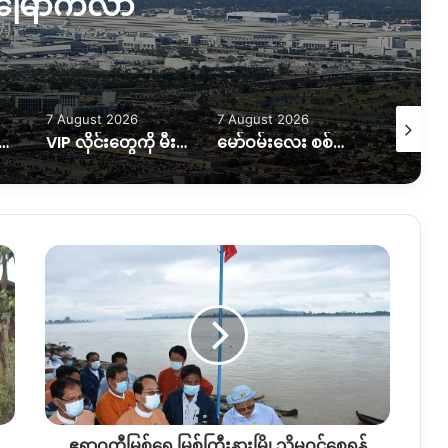
မြောက်လာ
7 August 2026
7 August 2026
6 August
ုက်ခိုက်ခံရတာကြောင့် အရပ်သားနှစ်ဦး ထိခိုက်၊သေဆုံးမှုရှိ
VIP လိုင်းတွေကို မီးအပြည့်ပေးပြီး ပုံမှန်လိုင်းတွေကို ဖြတ်တောက်ထား
မော်ဝမ်းလေး စစ်ရှောင်တွေ ပြန်လည်ထူထောင်ရေးအတွက် အကူညီလိုအပ်နေ
ဧရာဝတီ
မြစ်
ရေ
မြစ်
ကြီး
နား
မြို့
သို့
မ
ဧရာဝတီမြစ်ရေ မြစ်ကြီးနားမြို့သို့မဝင်စေရန်
ဝင်