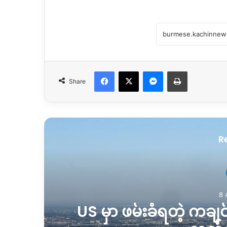
Facebook
X
Messenger
Print
Share
R
8 
US မှာ ဖမ်းခံရတဲ့ ကချ