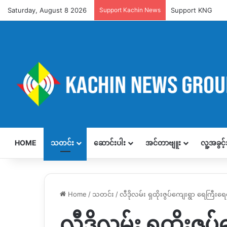
Saturday, August 8 2026
Support Kachin News
Support KNG
HOME
သတင်း
ဆောင်းပါး
အင်တာဗျူး
လူ့အခွင
Home
/
သတင်း
/
လီဒိုလမ်း ရှထိုးဇွပ်ကျေးရွာ ရေကြီးရ
လီဒိုလမ်း ရှထိုးဇွ