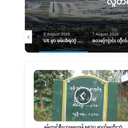
လွတ်
August 2026
8 August 2026
7 August 2026
ကချင်မှာ အသက်မပြည့်သေးတဲ့ လူငယ်တွေ အကြမ်းဖက်မှုများလာ
US မှာ ဖမ်းခံရတဲ့ ကချင်ကျောင်းသားနှစ်ဦး ပြန်လည်လွတ်မြောက်လာ
လေကြောင်း တိ
န
မ်
ကျင်
စီးပွားရေး
ဇုန်
MOU
ဆက်
မထိုး
ဘဲ
နမ်ကျင်စီးပွားရေးဇုန် MOU ဆက်မထိုးဘဲ
ရပ်ဆိုင်း