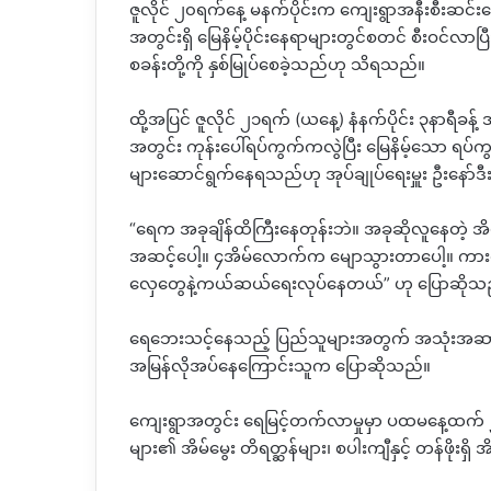
ဇူလိုင် ၂၀ရက်နေ့ မနက်ပိုင်းက ကျေးရွာအနီးစီးဆင
အတွင်းရှိ မြေနိမ့်ပိုင်းနေရာများတွင်စတင် စီးဝင်လာ
စခန်းတို့ကို နှစ်မြုပ်စေခဲ့သည်ဟု သိရသည်။
ထို့အပြင် ဇူလိုင် ၂၁ရက် (ယနေ့) နံနက်ပိုင်း ၃နာရီခန့်
အတွင်း ကုန်းပေါ်ရပ်ကွက်ကလွဲပြီး မြေနိမ့်သော ရပ
များဆောင်ရွက်နေရသည်ဟု အုပ်ချုပ်ရေးမှူး ဦးနော်
“ရေက အခုချိန်ထိကြီးနေတုန်းဘဲ။ အခုဆိုလူနေတဲ့ အိ
အဆင့်ပေါ့။ ၄အိမ်လောက်က မျောသွားတာပေါ့။ ကားလ
လှေတွေနဲ့ကယ်ဆယ်ရေးလုပ်နေတယ်” ဟု ပြောဆိုသ
ရေဘေးသင့်နေသည့် ပြည်သူများအတွက် အသုံးအဆာင်
အမြန်လိုအပ်နေကြောင်းသူက ပြောဆိုသည်။
ကျေးရွာအတွင်း ရေမြင့်တက်လာမှုမှာ ပထမနေ့ထက်
များ၏ အိမ်မွေး တိရတ္ဆန်များ၊ စပါးကျီနှင့် တန်ဖိုးရှိ