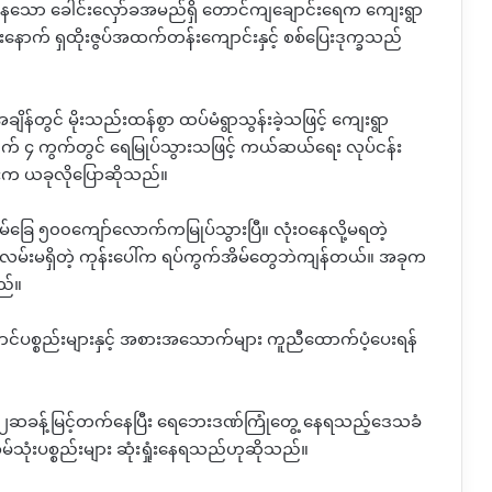
်းနေသော ခေါင်းလှော်ခအမည်ရှိ တောင်ကျချောင်းရေက ကျေးရွာ
ပြီးနောက် ရှထိုးဇွပ်အထက်တန်းကျောင်းနှင့် စစ်ပြေးဒုက္ခသည်
 အချိန်တွင် မိုးသည်းထန်စွာ ထပ်မံရွာသွန်းခဲ့သဖြင့် ကျေးရွာ
်ကွက် ၄ ကွက်တွင် ရေမြုပ်သွားသဖြင့် ကယ်ဆယ်ရေး လုပ်ငန်း
ဒီးက ယခုလိုပြောဆိုသည်။
မ်ခြေ ၅၀၀ကျော်လောက်ကမြုပ်သွားပြီ။ လုံးဝနေလို့မရတဲ့
မ်းမရှိတဲ့ ကုန်းပေါ်က ရပ်ကွက်အိမ်တွေဘဲကျန်တယ်။ အခုက
ည်။
ပစ္စည်းများနှင့် အစားအသောက်များ ကူညီထောက်ပံ့ပေးရန်
 ၂ဆခန့်မြင့်တက်နေပြီး ရေဘေးဒဏ်ကြုံတွေ့ နေရသည့်ဒေသခံ
 အိမ်သုံးပစ္စည်းများ ဆုံးရှုံးနေရသည်ဟုဆိုသည်။