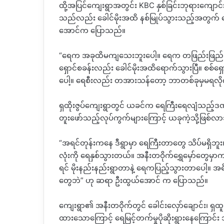
ထို့အပြင်ကျေးရွာအတွင်း KBC နှစ်ခြင်းဘုရားကျော
သည်လည်း ခေါင်မိုးအထိ နစ်မြုပ်သွားသည့်အတွက် 
အောင်က ပြောသည်။
“ရေက အခုထိမကျသေးဘူးပေါ့။ ရေက တဖြည်းဖြည်းနဲ့ 
ရှောင်စခန်းလည်း ခေါင်မိုးအထိရောက်သွားပြီ။ စစ်
ပေါ့။ ရေစီးလည်း တအားသန်တော့ ဘာတစ်ခုမှမရလိ
ရှထိုးဇွပ်ကျေးရွာတွင် ယခင်က ရေကြီးရေလျံသည့်ဒဏ်ကိ
တူးဖော်သည့်လုပ်ကွက်များကြောင့် ယခုကဲ့သို့ဖြစ်လ
“အရင်တုန်းကနေ ဒီရွာမှာ ရေကြီးတာတွေ သိပ်မရှိဘူး။
လုံးကို ရေနှစ်သွားတယ်။ အနီးတဝိုက်ရွှေမှော်တွေမှာက
ရင် မိုးနည်းနည်းရွာတာနဲ့ ရေကပြည့်သွားတာပေါ့။
တွေဘဲ” ဟု ဆရာ ဦးထွယ်အောင် က ပြောသည်။
ကျေးရွာ၏ အနီးတဝိုက်တွင် ခေါင်းလှော်ချောင်း၊ ရှထူးခ
ထားသောကြောင့် ရေမြင့်တက်မှုပိုဆိုးရွားနေကြောင်