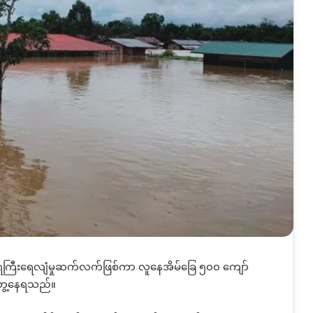
င် ရေကြီးရေလျံမှုဆက်လက်ဖြစ်ကာ လူနေအိမ်ခြေ ၅၀၀ ကျော်
တွေ့နေရသည်။