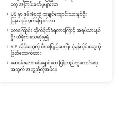
တွေ အကြမ်းဖက်မှုများလာ
US မှာ ဖမ်းခံရတဲ့ ကချင်ကျောင်းသားနှစ်ဦး
ပြန်လည်လွတ်မြောက်လာ
လေကြောင်း တိုက်ခိုက်ခံရတာကြောင့် အရပ်သားနှစ်
ဦး ထိခိုက်၊သေဆုံးမှုရှိ
VIP လိုင်းတွေကို မီးအပြည့်ပေးပြီး ပုံမှန်လိုင်းတွေကို
ဖြတ်တောက်ထား
မော်ဝမ်းလေး စစ်ရှောင်တွေ ပြန်လည်ထူထောင်ရေး
အတွက် အကူညီလိုအပ်နေ