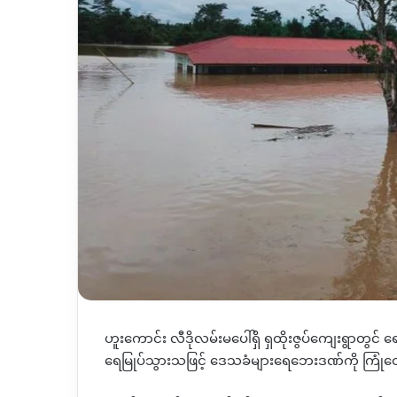
ဟူးကောင်း လီဒိုလမ်းမပေါ်ရှိ ရှထိုးဇွပ်ကျေးရွာတွ
ရေမြုပ်သွားသဖြင့် ဒေသခံများရေဘေးဒဏ်ကို ကြုံ