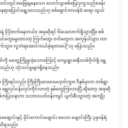
င်းဝင်းတွင်အခြေချနေသော လောဒ်ဂျာစစ်ပြေးဒုက္ခသည်စခန်း
နေရာပြောင်းရွေ့ထားသည်ဟု စစ်ရှောင်တာဝန်ခံ ဆရာ ထွယ်
ပိုပိုတက်နေတယ်။ အခုဆိုရင် ၆ပေလောက်ရှိသွားပြီ။ စစ်
ရှောင်တွေမွေးထားတဲ့ ကြက်တွေ၊ ဝက်တွေက အကုန်ပါသွား တာ
ုက်ဘူး။ လူဘဲရအောင်ကယ်ခဲ့ရတာပေါ့”ဟု ပြောသည်။
ု မတွေ့ကြုံဖူးခဲ့သောကြောင့် ကျေးရွာအနီးတစ်ဝိုက်ရှိ ရွှေ
ာသည်ဟု သုံးသပ်မှုများရှိနေသည်။
 ကြီးရင်လည်း ကြီးကြီးမားမားမဟုတ်ဘူး။ ဒီနှစ်မှာက တစ်ရွာ
 ရွှေလုပ်ငန်းလုပ်ကိုင်လာတဲ့ နှစ်တွေကြာလာပြီ ဆိုတော့ အခုဆို
 အဓိကပြသနာက သဘာဝပတ်ဝန်းကျင် ပျက်စီးသွားတဲ့ အကျိုး
ချောင်းနှင့် မိုင်းကောင်းချောင်း စသော ချောင်းကြီး ၃ခုဝန်ရံ
း သိရသည်။