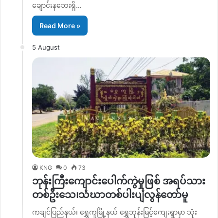
ချောင်းနဘေးရှိ…
Read More »
5 August
KNG
0
73
ဘုန်းကြီးကျောင်းပေါက်ကွဲမှုဖြစ် အရပ်သား
တစ်ဦးသေ၊သံဃာတစ်ပါးပျံလွန်တော်မူ
ကချင်ပြည်နယ်၊ ရွှေကူမြို့နယ် ရွှေဘုန်းမြင့်ကျေးရွာမှာ သုံး