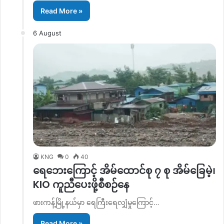
Read More »
6 August
KNG
0
40
ရေဘေးကြောင့် အိမ်ထောင်စု ၇ စု အိမ်ခြေမဲ့၊
KIO ကူညီပေးဖို့စီစဉ်နေ
ဖားကန့်မြို့နယ်မှာ ရေကြီးရေလျှံမှုကြောင့်…
Read More »