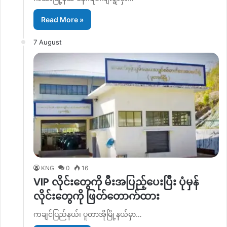
Read More »
7 August
KNG
0
16
VIP လိုင်းတွေကို မီးအပြည့်ပေးပြီး ပုံမှန်
လိုင်းတွေကို ဖြတ်တောက်ထား
ကချင်ပြည်နယ်၊ ပူတာအိုမြို့နယ်မှာ…