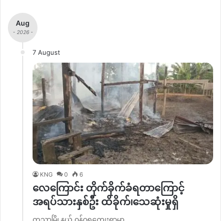
Aug
- 2026 -
7 August
KNG
0
6
လေကြောင်း တိုက်ခိုက်ခံရတာကြောင့်
အရပ်သားနှစ်ဦး ထိခိုက်၊သေဆုံးမှုရှိ
ကသာမြို့နယ် ဝန်ဂရကျေးရွာမှာ…