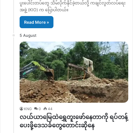
ပူးပေါင်းတပ်တွေ သိမ်းပိုက်နိုင်ခဲ့တယ်လို့ ကချင်လွတ်လပ်ရေး
အဖွဲ့ (KIO) က ပြောပါတယ်။
Read More »
5 August
KNG
0
44
လယ်ယာမြေထဲရွှေတူးဖော်နေတာကို ရပ်တန့်
ပေးဖို့ဒေသခံတွေတောင်းဆိုနေ