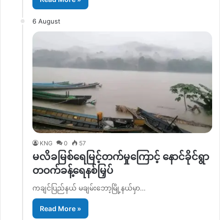
6 August
KNG
0
57
မလိခမြစ်ရေမြင့်တက်မှုကြောင့် နောင်ခိုင်ရွာ
တဝက်ခန့်ရေနစ်မြှပ်
ကချင်ပြည်နယ် မချမ်းဘော့မြို့နယ်မှာ…
Read More »