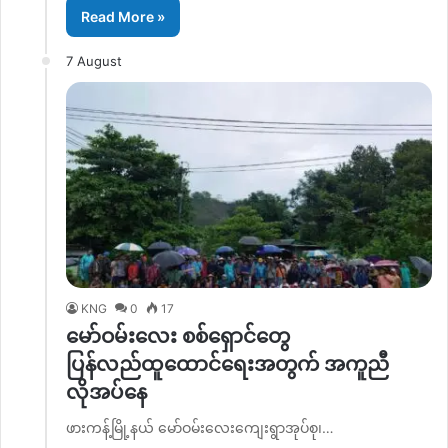
Read More »
7 August
KNG
0
17
မော်ဝမ်းလေး စစ်ရှောင်တွေ
ပြန်လည်ထူထောင်ရေးအတွက် အကူညီ
လိုအပ်နေ
ဖားကန့်မြို့နယ် မော်ဝမ်းလေးကျေးရွာအုပ်စု၊…