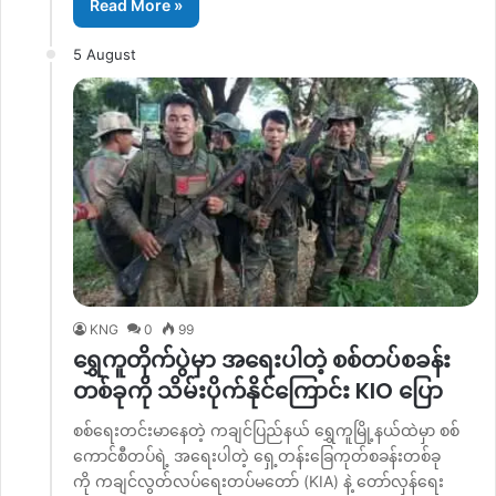
Read More »
5 August
KNG
0
99
ရွှေကူတိုက်ပွဲမှာ အရေးပါတဲ့ စစ်တပ်စခန်း
တစ်ခုကို သိမ်းပိုက်နိုင်ကြောင်း KIO ပြော
စစ်ရေးတင်းမာနေတဲ့ ကချင်ပြည်နယ် ရွှေကူမြို့နယ်ထဲမှာ စစ်
ကောင်စီတပ်ရဲ့ အရေးပါတဲ့ ရှေ့တန်းခြေကုတ်စခန်းတစ်ခု
ကို ကချင်လွတ်လပ်ရေးတပ်မတော် (KIA) နဲ့ တော်လှန်ရေး