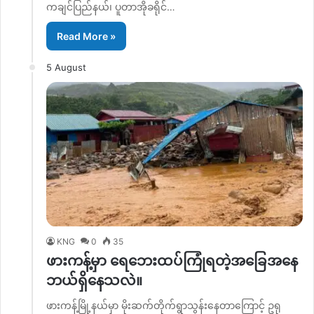
ကချင်ပြည်နယ်၊ ပူတာအိုခရိုင်…
Read More »
5 August
KNG
0
35
ဖားကန့်မှာ ရေဘေးထပ်ကြုံရတဲ့အခြေအနေ
ဘယ်ရှိနေသလဲ။
ဖားကန့်မြို့နယ်မှာ မိုးဆက်တိုက်ရွာသွန်းနေတာကြောင့် ဥရု