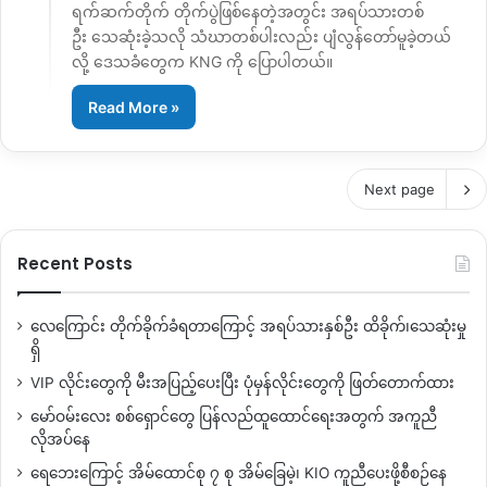
ရက်ဆက်တိုက် တိုက်ပွဲဖြစ်နေတဲ့အတွင်း အရပ်သားတစ်
ဦး သေဆုံးခဲ့သလို သံဃာတစ်ပါးလည်း ပျံလွန်တော်မူခဲ့တယ်
လို့ ဒေသခံတွေက KNG ကို ပြောပါတယ်။
Read More »
Next page
Recent Posts
လေကြောင်း တိုက်ခိုက်ခံရတာကြောင့် အရပ်သားနှစ်ဦး ထိခိုက်၊သေဆုံးမှု
ရှိ
VIP လိုင်းတွေကို မီးအပြည့်ပေးပြီး ပုံမှန်လိုင်းတွေကို ဖြတ်တောက်ထား
မော်ဝမ်းလေး စစ်ရှောင်တွေ ပြန်လည်ထူထောင်ရေးအတွက် အကူညီ
လိုအပ်နေ
ရေဘေးကြောင့် အိမ်ထောင်စု ၇ စု အိမ်ခြေမဲ့၊ KIO ကူညီပေးဖို့စီစဉ်နေ