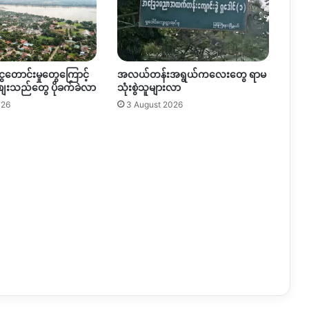
ွေတောင်းမှုတွေကြောင့်
အလယ်တန်းအရွယ်ကလေးတွေ ရာမ
စျေးသည်တွေ ပိုခက်ခဲလာ
သုံးစွဲသူများလာ
026
3 August 2026