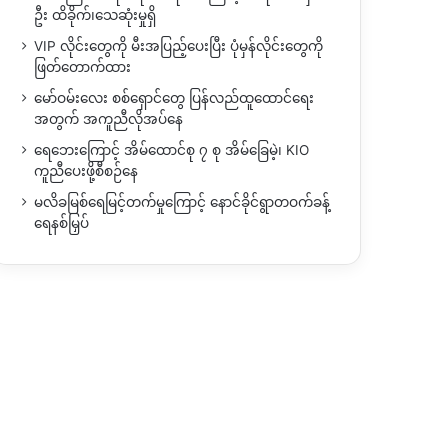
ဦး ထိခိုက်၊သေဆုံးမှုရှိ
VIP လိုင်းတွေကို မီးအပြည့်ပေးပြီး ပုံမှန်လိုင်းတွေကို
ဖြတ်တောက်ထား
မော်ဝမ်းလေး စစ်ရှောင်တွေ ပြန်လည်ထူထောင်ရေး
အတွက် အကူညီလိုအပ်နေ
ရေဘေးကြောင့် အိမ်ထောင်စု ၇ စု အိမ်ခြေမဲ့၊ KIO
ကူညီပေးဖို့စီစဉ်နေ
မလိခမြစ်ရေမြင့်တက်မှုကြောင့် နောင်ခိုင်ရွာတဝက်ခန့်
ရေနစ်မြှပ်