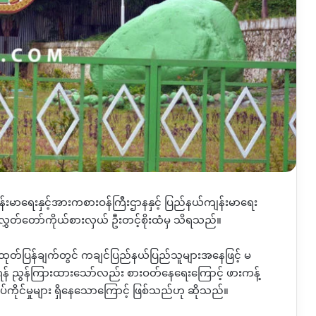
်းမာရေးနှင့်အားကစားဝန်ကြီးဌာနနှင့် ပြည်နယ်ကျန်းမာရေး
့လွှတ်တော်ကိုယ်စားလှယ် ဦးတင့်စိုးထံမှ သိရသည်။
်ပြန်ချက်တွင် ကချင်ပြည်နယ်ပြည်သူများအနေဖြင့် မ
်ရန် ညွန်ကြားထားသော်လည်း စားဝတ်နေရေးကြောင့် ဖားကန့်
ပ်ကိုင်မှုများ ရှိနေသောကြောင့် ဖြစ်သည်ဟု ဆိုသည်။