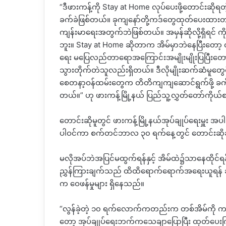
“ဒီဖားကန့်ကို Stay at Home လုပ်ပေးဖို့တောင်းဆို
ခက်ခဲဖြစ်တယ်။ ခုကျနော်တို့ကဒ်တွေထုတ်ပေးထားတယ်
ကျန်းမာရေးအတွက်ဘဲဖြစ်တယ်။ အမှန်ဆိုလို့ရှိရင် ကိုယ
ဘူး။ Stay at Home ဆိုတာက အိမ်မှာဘဲနေပြီးတော
ရေး မပြေလည်တာရောအကြောင်းအမျိုးမျိုးပြပြီးတေ
သွားတိုက်တဲသူလည်းရှိတယ်။ ဒီလိုမျိုးဆက်ဆံမူတွေရှ
စေတနာ့ဝန်ထမ်းတွေက တိတိကျကျဆောင်ရွက်ဖို့ ခက်ခဲန
တယ်။” ဟု ဖားကန့်မြို့နယ် ပြည်သူ့လွှတ်တော်ကိုယ်စ
တောင်းဆိုမူတွင် ဖားကန့်မြို့နယ်အုပ်ချုပ်ရေးမှူ
ပါဝင်ကာ စက်တင်ဘာလ ၃၀ ရက်နေ့တွင် တောင်းဆိုခဲ
မလိုအပ်ဘဲအပြင်မထွက်ရန်နှင့် အိမ်ထဲ၌သာနေထိုင်
ညွှန်ကြားချက်သည် ထိထိရောက်ရောက်အရေးယူရန် 
က ဝေဖန်မှုများ ရှိနေသည်။
“လွန်ခဲ့တဲ့ ၁၀ ရက်လောက်ကတည်းက တစ်အိမ်ကို က
တော့ အုပ်ချုပ်ရေးဘက်ကသေချာပြောပြီး ထုတ်ပေ