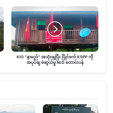
KIO
“နာမည်”
အသုံးချ
ပြီး
ပြိုင်
ဖက်
KSPP
ကို
အပုပ်ချ
KIO “နာမည်” အသုံးချပြီး ပြိုင်ဖက် KSPP ကို
မဲ
ဆွယ်
အပုပ်ချ မဲဆွယ်မှု NLD တောင်းပန်
မှု
NLD
တောင်းပန်