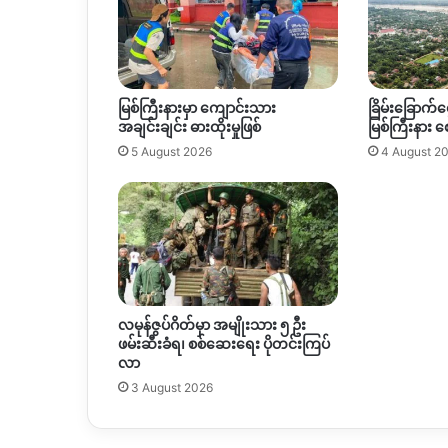
မြစ်ကြီးနားမှာ ကျောင်းသား
ခြိမ်းခြောက်င
အချင်းချင်း ဓားထိုးမှုဖြစ်
မြစ်ကြီးနား 
5 August 2026
4 August 2
လမုန်ဇွပ်ဂိတ်မှာ အမျိုးသား ၅ ဦး
ဖမ်းဆီးခံရ၊ စစ်ဆေးရေး ပိုတင်းကြပ်
လာ
3 August 2026