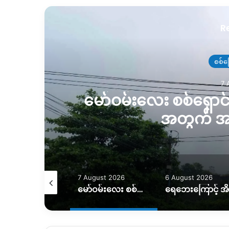
R
စစ်ပ
7 
ို
မော်ဝမ်းလေး စစ်ရှေ
အတွက် အ
August 2026
7 August 2026
6 August 2026
VIP လိုင်းတွေကို မီးအပြည့်ပေးပြီး ပုံမှန်လိုင်းတွေကို ဖြတ်တောက်ထား
မော်ဝမ်းလေး စစ်ရှောင်တွေ ပြန်လည်ထူထောင်ရေးအတွက် အကူညီလိုအပ်နေ