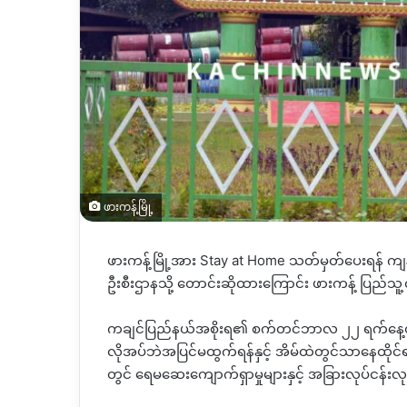
ဖားကန့်မြို့
ဖားကန့်မြို့အား Stay at Home သတ်မှတ်ပေးရန် ကျန
ဦးစီးဌာနသို့ တောင်းဆိုထားကြောင်း ဖားကန့် ပြည်သူ
ကချင်ပြည်နယ်အစိုးရ၏ စက်တင်ဘာလ ၂၂ ရက်နေ့ထုတ
လိုအပ်ဘဲအပြင်မထွက်ရန်နှင့် အိမ်ထဲတွင်သာနေထိုင
တွင် ရေမဆေးကျောက်ရှာမှုများနှင့် အခြားလုပ်ငန်းလု