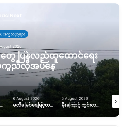
ead Next
ြေးဒုက္ခသည်များ
August 2026
ာင်တွေ ပြန်လည်ထူထောင်ရေး
ကူညီလိုအပ်နေ
6 August 2026
5 August 2026
5 August
ရေဘေးကြောင့် အိမ်ထောင်စု ၇ စု အိမ်ခြေမဲ့၊ KIO ကူညီပေးဖို့စီစဉ်နေ
မလိခမြစ်ရေမြင့်တက်မှုကြောင့် နောင်ခိုင်ရွာတဝက်ခန့်ရေနစ်မြှပ်
မိုးကြောင့် ကွင်းလမ်းသွားလာရေး ပိုခက်၊ ကုန်တင်ယာဉ်တွေကို ဆင်၊ ထွန်စက်နဲ့ ဆွဲထုတ်နေရ