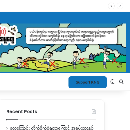
Switch
Se
Support KNG
Recent Posts
လေကြောင်း တိုက်ခိုက်ခံရတာကြောင့် အရပ်သားနှစ်