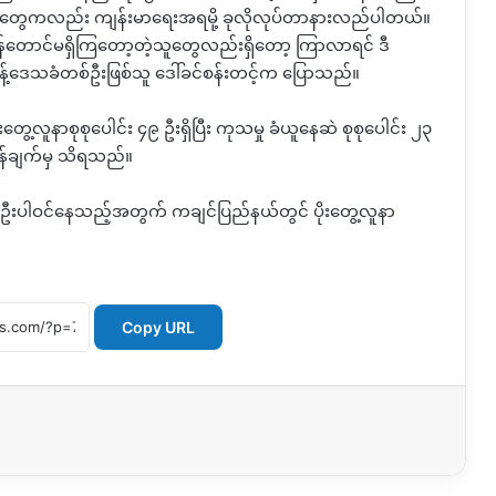
ရာတွေကလည်း ကျန်းမာရေးအရမို့ ခုလိုလုပ်တာနားလည်ပါတယ်။
န်တောင်မရှိကြတော့တဲ့သူတွေလည်းရှိတော့ ကြာလာရင် ဒီ
့်ဒေသခံတစ်ဦးဖြစ်သူ ဒေါ်ခင်စန်းတင့်က ပြောသည်။
လူနာစုစုပေါင်း ၄၉ ဦးရှိပြီး ကုသမှု ခံယူနေဆဲ စုစုပေါင်း ၂၃
န်ချက်မှ သိရသည်။
၃၅ ဦးပါဝင်နေသည့်အတွက် ကချင်ပြည်နယ်တွင် ပိုးတွေ့လူနာ
Copy URL