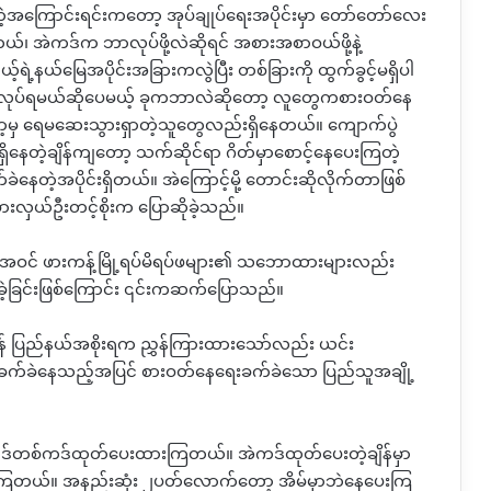
ရတဲ့အကြောင်းရင်းကတော့ အုပ်ချုပ်ရေးအပိုင်းမှာ တော်တော်လေး
၊ အဲကဒ်က ဘာလုပ်ဖို့လဲဆိုရင် အစားအစာဝယ်ဖို့နဲ့
့်ရဲ့နယ်မြေအပိုင်းအခြားကလွဲပြီး တစ်ခြားကို ထွက်ခွင့်မရှိပါ
့ လုပ်ရမယ်ဆိုပေမယ့် ခုကဘာလဲဆိုတော့ လူတွေကစားဝတ်နေ
ာ့မှ ရေမဆေးသွားရှာတဲ့သူတွေလည်းရှိနေတယ်။ ကျောက်ပွဲ
ိနေတဲ့ချိန်ကျတော့ သက်ဆိုင်ရာ ဂိတ်မှာစောင့်နေပေးကြတဲ့
ေတဲ့အပိုင်းရှိတယ်။ အဲကြောင့်မို့ တောင်းဆိုလိုက်တာဖြစ်
ားလှယ်ဦးတင့်စိုးက ပြောဆိုခဲ့သည်။
း အပါအဝင် ဖားကန့်မြို့ရပ်မိရပ်ဖများ၏ သဘောထားများလည်း
့ခြင်းဖြစ်ကြောင်း ၎င်းကဆက်ပြောသည်။
ရန် ပြည်နယ်အစိုးရက ညွှန်ကြားထားသော်လည်း ယင်း
ခက်ခဲနေသည့်အပြင် စားဝတ်နေရေးခက်ခဲသော ပြည်သူအချို့
ဒ်တစ်ကဒ်ထုတ်ပေးထားကြတယ်။ အဲကဒ်ထုတ်ပေးတဲ့ချိန်မှာ
းကြတယ်။ အနည်းဆုံး ၂ပတ်လောက်တော့ အိမ်မှာဘဲနေပေးကြ