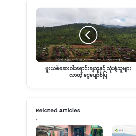
မူးယစ်
ဆေးဝါး
ရောင်းချ
သူ
နှင့်
သုံးစွဲ
သူများ
လာ
တဲ့
မူးယစ်ဆေးဝါးရောင်းချသူနှင့် သုံးစွဲသူများ
ငွေ
ပျော်စံ
လာတဲ့ ငွေပျော်စံပြ
ပြ
Related Articles