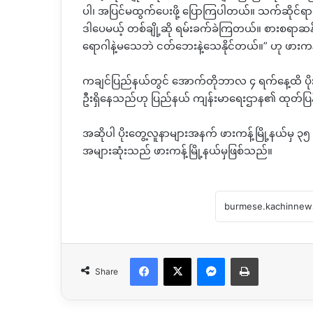
ပါ၊ အပြင်မထွက်ပေးဖို့ ပြောကြပါတယ်။ သက်ဆိုင်
ဒါပေမယ့် တစ်ချို့ဆို ရမ်းခက်ခဲကြတယ်။ စားစရာဆ
ရောဂါနဲ့မသေဘဲ ငတ်ဘေးနဲ့သေနိုင်တယ်။” ဟု ဖားကန
ကချင်ပြည်နယ်တွင် အောက်တိုဘာလ ၄ ရက်နေ့ထိ ပိုးတွေ့
ဦးရှိနေသည်ဟု ပြည်နယ် ကျန်းမာရေးဌာန၏ ထုတ်ပြ
အဆိုပါ ပိုးတွေ့လူနာများအနက် ဖားကန့်မြို့နယ်မှ 
အများဆုံးသည် ဖားကန့်မြို့နယ်မှဖြစ်သည်။
Facebook
X
Messenger
Print
Share