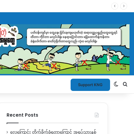
Switch
Se
Support KNG
Recent Posts
လေကြောင်း တိုက်ခိုက်ခံရတာကြောင့် အရပ်သားနှစ်