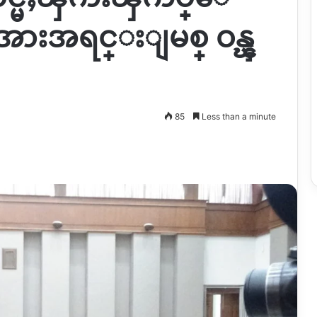
းအားအရင္းျမစ္ ဝန္ၾ
85
Less than a minute