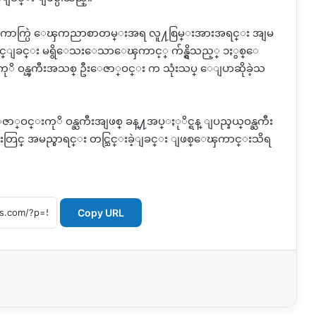
ြးေကာက္ပြဲ ေၾကညာစာတမ္းအရ လူ႔စြမ္းအားအရင္း အျမ
္ႏုိင္ျခင္း မရွိေသးေသာေၾကာင့္ က်န္ရွိသည့္ ၁ႏွစ္ေ
ုိ ဝန္ၾကီးအသစ္ ဦးေဇာ္ဝင္း က သုံးသပ္ ေျပာဆိုခဲ့သ
ာ္ဝင္းကုိ ဝန္ႀကီးအျဖစ္ ခန္႔အပ္ႏုိင္ရန္ ျပည္နယ္ဝန္ႀကီး
းတြင္ အမည္စာရင္း တင္သြင္းခဲ့ျခင္း ျဖစ္ေၾကာင္းသိရ
Copy URL