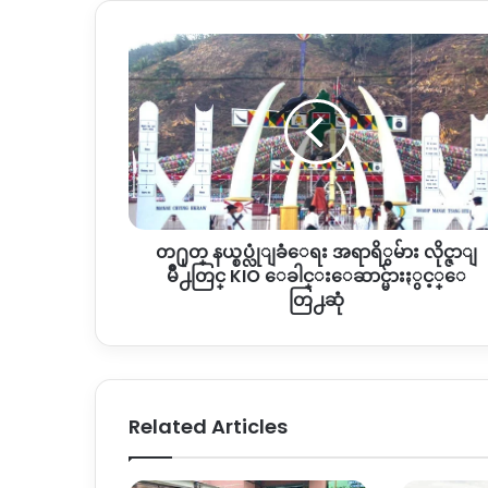
တ႐ုတ္
န
ယ္
စ
ပ္
လုံျ
ခံေ
ရး
အ
တ႐ုတ္ နယ္စပ္လုံျခံေရး အရာရိွမ်ား လိုင္ဇာျ
ရာ
ရိွ
မိဳ႕တြင္ KIO ေခါင္းေဆာင္မ်ားႏွင့္ေ
မ်ား
တြ႕ဆုံ
လို
င္
ဇာျ
မိဳ႕တြ
င္
Related Articles
KIO
ေ
ခါ