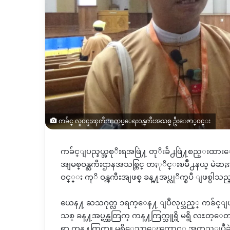
ကခ်င္ လူဝင္မႈၾကီးၾကပ္ေရးဝန္ၾကီးအသစ္ ဦးေဇာ္ဝင္း
ကခ်င္ျပည္နယ္အစုိးရအဖြဲ႔ တုိးခ်ဲ႕ဖြဲ႔စည္း
အျမစ္ဝန္ႀကီးဌာနအသစ္တြင္ တႏုိင္းၿမိဳ႕နယ္ မဲဆ
ဝင္္း ကုိ ဝန္ၾကီးအျဖစ္ ခန္႔အပ္လုိက္ၿပီ ျဖစ္ပါသည
ယေန႔ ႀသဂုတ္လ ၁ရက္ေန႔ ျပဳလုပ္သည့္ ကခ်င္
သစ္ ခန္႔အပ္ရန္အတြက္ ကန္႔ကြက္သူရွိ မရွိ လႊတ္
ရာ ကန္႔ကြက္သူ မရွိေသာေၾကာင့္ အတည္ျပဳခဲ့