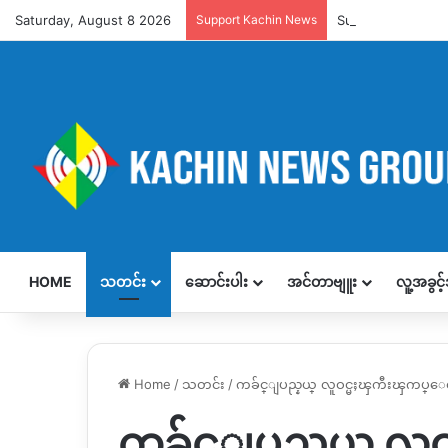
Saturday, August 8 2026
Support Kachin News
Support KNG
HOME
သတင်း
ဆောင်းပါး
အင်တာဗျူး
လူ့အခွင
Home
/
သတင်း
/
ကခ်င္ျပည္နယ္ လူဝင္မႈၾကီးၾကပ္ေရ
ကခ်င္ျပည္နယ္ လ