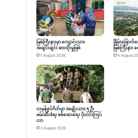
င္းေ
ဆာ
င္
မ်ားႏွ
င့္ေ
တြ႕ဆုံ
မြစ်ကြီးနားမှာ ကျောင်းသား
ခြိမ်းခြောက်င
အချင်းချင်း ဓားထိုးမှုဖြစ်
မြစ်ကြီးနား 
5 August 2026
4 August 2
လမုန်ဇွပ်ဂိတ်မှာ အမျိုးသား ၅ ဦး
ဖမ်းဆီးခံရ၊ စစ်ဆေးရေး ပိုတင်းကြပ်
လာ
3 August 2026