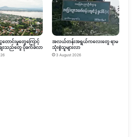
ရ
ခ
က္
ခဲ
ွေတောင်းမှုတွေကြောင့်
အလယ်တန်းအရွယ်ကလေးတွေ ရာမ
စျေးသည်တွေ ပိုခက်ခဲလာ
သုံးစွဲသူများလာ
026
3 August 2026