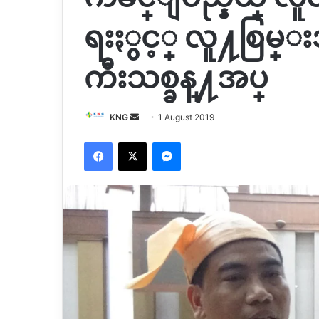
ရးႏွင့္ လူ႔စြမ္
ကီးသစ္ခန္႔အပ္
Send
KNG
1 August 2019
an
Facebook
X
Messenger
email