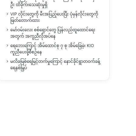
ဦး ထိခိုက်၊သေဆုံးမှုရှိ
VIP လိုင်းတွေကို မီးအပြည့်ပေးပြီး ပုံမှန်လိုင်းတွေကို
ဖြတ်တောက်ထား
မော်ဝမ်းလေး စစ်ရှောင်တွေ ပြန်လည်ထူထောင်ရေး
အတွက် အကူညီလိုအပ်နေ
ရေဘေးကြောင့် အိမ်ထောင်စု ၇ စု အိမ်ခြေမဲ့၊ KIO
ကူညီပေးဖို့စီစဉ်နေ
မလိခမြစ်ရေမြင့်တက်မှုကြောင့် နောင်ခိုင်ရွာတဝက်ခန့်
ရေနစ်မြှပ်