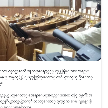
ထားေသာ လူဝင္မႈႀကီးၾကပ္ေရးႏွင့္ လူ႔စြမ္းအားအရင္း
ႏၵနယ္ အမွတ္(၂) ျပည္နယ္လြတ္ေတာ္ ကုိယ္စားလွယ္ ဦးေဇာ္
္။
ျပည္နယ္လႊတ္ေတာ္ အေရးေပၚအစည္းအေဝးတြင္ ဝန္ႀကီးအ
ေတာ္ကုိယ္စားလွယ္မ်ားကုိ လႊတ္ေတာ္ ဥကၠဌက ေမးျမန္းခဲ့
ျခင္း ျဖစ္ပါသည္။