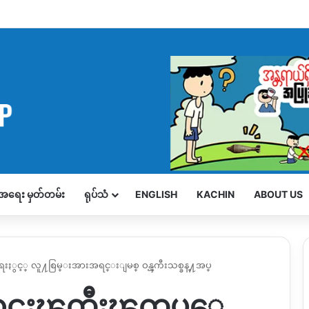
့်အရေး မှတ်တမ်း
ရုပ်သံ
ENGLISH
KACHIN
ABOUT US
းႏွင့္ လူ႔စြမ္းအားအရင္းျမစ္ ဝန္ၾကီးသစ္ခန္႔အပ္
ူဝင္မႈၾကီးၾကပ္ေ