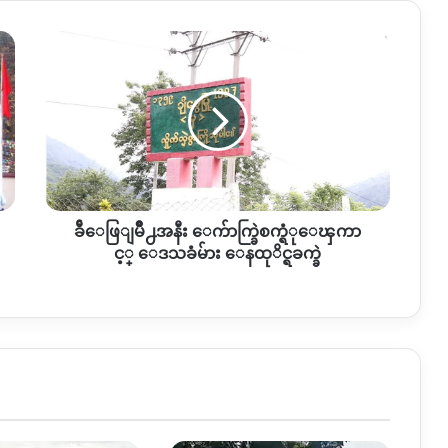
ခ်ီေ
ဖြျ
မိဳ႕အနီး
ေ
က်ာ
က္
ခြဲ
စ
က္
ခ်ီေဖြျမိဳ႕အနီး ေက်ာက္ခြဲစက္ရံုေၾကာ
ရံုေၾ
ကာ
င့္ ေဒသခံမ်ား ေနထုိင္ရခက္ခဲ
င့္
ေ
ဒသ
ခံ
မ်ား
ေ
န
ထုိ
င္