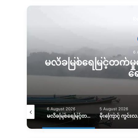
R
5 
န့်
မိုးကြောင့် ကွင်းလမ်
ယာဉ်တွေကို ဆင်၊ 
August 2026
5 August 2026
5 August 2026
မလိခမြစ်ရေမြင့်တက်မှုကြောင့် နောင်ခိုင်ရွာတဝက်ခန့်ရေနစ်မြှပ်
မိုးကြောင့် ကွင်းလမ်းသွားလာရေး ပိုခက်၊ ကုန်တင်ယာဉ်တွေကို ဆင်၊ ထွန်စက်နဲ့ ဆွဲထုတ်နေရ