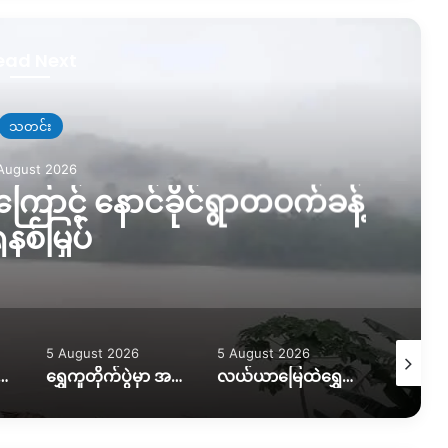
ead Next
သတင်း
August 2026
းသွားလာရေး ပိုခက်၊ ကုန်တင်
ထွန်စက်နဲ့ ဆွဲထုတ်နေရ
5 August 2026
5 August 2026
5 August
ရွှေကူတိုက်ပွဲမှာ အရေးပါတဲ့ စစ်တပ်စခန်းတစ်ခုကို သိမ်းပိုက်နိုင်ကြောင်း KIO ပြော
လယ်ယာမြေထဲရွှေတူးဖော်နေတာကို ရပ်တန့်ပေးဖို့ဒေသခံတွေတောင်းဆိုနေ
ဖားကန့်မှာ ရေဘေးထပ်ကြုံရတဲ့အခြေအနေဘယ်ရှိနေသလဲ။