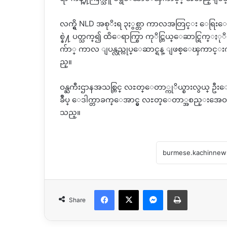
လက္ရွိ NLD အစုိးရ ၃ႏွစ္တာ ကာလအတြင္း ေရ
စ္နဲ႔ ပတ္သက္၍ ထိေရာက္စြာ ကုိင္တြယ္ေဆာင္ရြက
က်ာ္ ကာလ ျပန္လည္လုပ္ေဆာင္ရန္ ျဖစ္ေၾကာင္းက
ည္။
ဝန္ႀကီးဌာနအသစ္တြင္ လႊတ္ေတာ္ကုိယ္စားလွယ္ ဦးေဇ
ခ်ဳပ္ ေဒါက္တာခက္ေအာင္မွ လႊတ္ေတာ္အစည္းအေဝ
သည္။
Facebook
X
Messenger
Print
Share