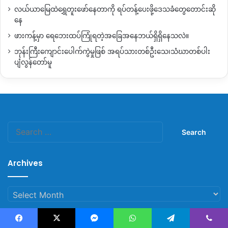
လယ်ယာမြေထဲရွှေတူးဖော်နေတာကို ရပ်တန့်ပေးဖို့ဒေသခံတွေတောင်းဆို
နေ
ဖားကန့်မှာ ရေဘေးထပ်ကြုံရတဲ့အခြေအနေဘယ်ရှိရှိနေသလဲ။
ဘုန်းကြီးကျောင်းပေါက်ကွဲမှုဖြစ် အရပ်သားတစ်ဦးသေ၊သံဃာတစ်ပါး
ပျံလွန်တော်မူ
Copy URL
Search
for:
Archives
Archives