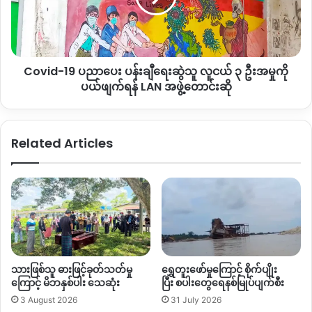
ဆွဲ
ခက်ခဲကုန်ပြီ။ ဒီငွေကိုရှင်းရမယ်ဆိုရင် အရင် ၃လပိုင်းကတည်းက
သူ
ရှင်းရမှာဖြစ်တယ်။ ကျနော်တို့မှာ ရေဆိုရင်လည်း ဆေးဖျန်းထားတဲ့
လူငယ်
တောင်ကျရေအိုင်ကဘဲသောက်ရတာ။ ဒီတောင်ပေါ်တွေမှာ ဆေး
၃
ဖျန်းရတာ တစ်ရက်လည်းမဟုတ်ဘူး။ နှစ်ရက်လည်းမဟုတ်ဘူး။ လ
Covid-19 ပညာပေး ပန်းချီရေးဆွဲသူ လူငယ် ၃ ဦးအမှုကို
ဦး
ချီနှစ်ချီလုပ်ရတာ ခုငွေရှင်းမယ့်ချိန်ကျမှ ခေါက်ချိုးကွာပြီးပေးမယ်
အမှု
ပယ်ဖျက်ရန် LAN အဖွဲ့တောင်းဆို
ဆိုတော့ ကျနော်တို့အတွက် ဘယ်လိုမှလက်မခံနိုင်ဘူး။ ကျနော်တို့ရဲ့
ကို
ပယ်ဖျက်
ရပိုင်ခွင့်ကို အပြည့်အဝလိုချင်တယ်” ဟု ပါဝါဖိုက်စတား လုပ်ကွက်
ရန်
ဆိုက် (၁၈) တွင် ကျင်စားအဖြစ် လုပ်ကိုင်နေသည့် ဦးဆန်းထွေး ယခု
Related Articles
LAN
လိုပြောသည်။
အဖွဲ့
တောင်း
တရုတ်နိုင်ငံခြားသားအလုပ်သမားများနှင့်ပတ်သက်ပြီး နှစ်ဖက်အစိုး
ဆို
ရညှိ့နှိုင်းထားမှုများရှိသည့်အတွက် အလုပ်ရှင်သည် လဝက ကိစ္စ
ကြောင့် နေရပ်ပြန်ခြင်းသည် အကြောင်းပြချက်သာဖြစ်နိုင်သည်ဟု
ကချင်ပြည်နယ် လူဝင်မှုကြီးကြပ်ရေးနှင့် လူ့စွမ်းအားအရင်းမြစ်
ဝန်ကြီး ဦးဇော်ဝင်း ပြောသည်။
သားဖြစ်သူ ဓားဖြင့်ခုတ်သတ်မှု
ရွှေတူးဖော်မှုကြောင့် စိုက်ပျိုး
“အလုပ်သမားတွေပြောတာ ခြိမ်းခြောက်တာမှန်တယ်ဆိုရင် အဲဒါ
ကြောင့် မိဘနှစ်ပါး သေဆုံး
ပြီး စပါးတွေရေနစ်မြုပ်ပျက်စီး
ကတော့အလုပ်ရှင်တွေရဲ့ အကြောင်းပြချက်လို့ဘဲမြင်တယ်။ ကျနော်
3 August 2026
31 July 2026
တို့က ဒီ Covid-19ဖြစ်နေစဉ်မှာ ဟိုဘက်ဒီဘက် လ.ဝ.ကဆိုက်အရ