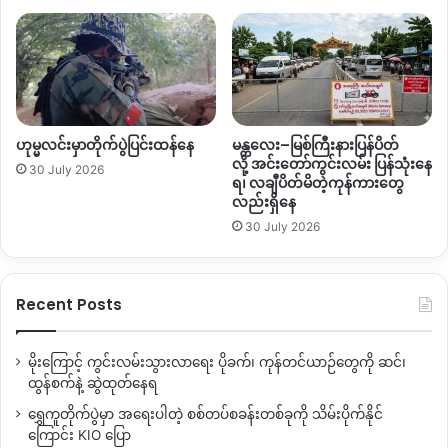
ညှိ့ထားတာက ကျနော်တို့မြန်မာနိုင်ငံက အလုပ်သမားတွေလည်း
တရုတ်ပြည်မှာ ရှိနေသေးတဲ့တွက် ၁၃ ရက်ညအိပ် ၁၄ ရက်ကျော်
လွန်ရင်တောင်မှ ဆက်ပြီး နေထိုင်ခွင့်ပြုဖို့ ဒီဘက်ကိုလည်း ၁၃ရက်
၁၄ရက်ထက်ကျော်လွန်ရင်လည်း ဂိတ်မှာအဝင်အထွက်လုပ်စရာမလို
အောင် တံဆိပ်ရိုက် တွေလုပ်ပေးနေပါတယ်။ အဓိက ဒီချိန်
ဟုမ္မလင်းမှာတိုက်ပွဲပြင်းထန်နေ
မန္တလေး–မြစ်ကြီးနားပြန်ပိတ်
မှာCovid-19 ကိုဘဲအဓိကလုပ်ဆောင်ဖို့မှာထားတယ်။ နေထိုင်ခွင့်နဲ့
လို့ အင်းတော်ကွင်းလမ်း ပြန်သုံးနေ
ပတ်သက်ပြီးလည်း ဖြေလျှော့တာတွေ လုပ်ပေးနေပါတယ်။” ဟု
30 July 2026
ရ၊ လချီပိတ်မိတဲ့ကုန်ကားတွေ
ကချင်ပြည်နယ်လူဝင်မူကြီးကြပ်ရေးနှင့် လူ့စွမ်းအားရင်းမြစ်ဝန်ကြီး
လည်းရှိနေ
ဦးဇော်ဝင်းကပြောသည်။
30 July 2026
အဆိုပါအမှုနှင့်ပတ်သက်ပြီး သက်ဆိုင်ရာမြို့နယ်တာဝန်ရှိသူများမှ
ဆက်လက်ညှိ့နှိုင်းဖြေရှင်းပေးသွားမည်ဟုလည်း သိရသည်။
Recent Posts
လုပ်အားခ မရရှိသေးသည့် ကျင်စားအလုပ်များသည် ၎င်းတို့တစ်ဦး
မိုးကြောင့် ကွင်းလမ်းသွားလာရေး ပိုခက်၊ ကုန်တင်ယာဉ်တွေကို ဆင်၊
ချင်းစီ ယူထားသည့်ငှက်ပျောပင်များသည်အရေအတွက် ၈၀၀၀ နှင့်
ထွန်စက်နဲ့ ဆွဲထုတ်နေရ
၁၅၀၀၀ ဝန်းကျင်ကြားရှိပြီး စုစုပေါင်း အပင်ရေ ၄၀၀၀၀ကျော်ခန့်ရှိ
ရွှေကူတိုက်ပွဲမှာ အရေးပါတဲ့ စစ်တပ်စခန်းတစ်ခုကို သိမ်းပိုက်နိုင်
ကာ ရရှိမည့်လုပ်အားခ စုစုပေါင်း သိန်း ၄၀၀ ခန့်ဖြစ်သည်ဟု
ကြောင်း KIO ပြော
ပြောသည်။