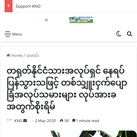
Support KNG
Switch
Se
Menu
Home
/
သတင်း
တရုတ်နိုင်ငံသားအလုပ်ရှင် နေရပ်
ပြန်သွားသဖြင့် တစ်သျှူးငှက်ပျော
ခြံအလုပ်သမားများ လုပ်အားခ
အတွက်စိုးရိမ်
Send
KNG
2 May 2020
36
1 minute read
an
email