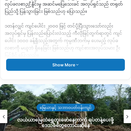
လုပ်ခလစာညှိ့နိူင်းမှု အဆင်မပြေသေးခင် အလုပ်ရှင်သည် တရုတ်
ပြည်သို့ ပြန်သွားခြင်း ဖြစ်သည်ဟု ပြောသည်။
၁တန်လျှင် ကျင်ပေါင်း ၂၀၀၀ ဖြင့် တင်ပို့ပြီးသွားသော်လည်း
အလုပ်ရှင်မှ ပြန်လည်ပြောင်းလဲသည့် ကီလိုဖြင့်တွက်ရာတွင် ကျင်
ပေါင်း ၁၀၀၀ ခန့်ရှိသည့်အတွက် ကုမ္ပဏီဘက်မှ ပေးမည့် လုပ်ခ
လစာကို မယူဘဲ ရှိနေခြင်း ဖြစ်သည်ဟု ကျင်စားအလုပ်သမား ဦး
မြင့်ခိုင် ပြောသည်။
Show More
“ကျနော်တို့ကို ရိုးသားခြင်းမဟုတ်ဘဲနဲ့ ကျနော်တို့ရဲ့ငှက်ပျောပင်ကို
ရလိုမှုနဲ့ မတရားလုပ်တာလို့မြင်တယ်။ ကျနော်တို့က မရှိလို့ ကျင်စား
လာလုပ်တာပါ။ အရင်နှစ်ကလည်း ကံပိုက်တီတံတားကျိုးသွားတဲ့
တွက် တရုတ်ကငှက်ပျောမခုတ်ရဘူးဆိုပြီးတော့ လုပ်ထားတဲ့
လုပ်အားခ ကြိုထုတ်ထားတာတွေရှိသလို သူတို့ဘက်က ပြန်ပေးရမှာ
ရှိပေမယ့် ကျနော်တို့မှာ သိန်း၂၀လောက်သူတို့ဆီမှာ အကြွေးတင်
မြေယာနှင့် သဘာဝပတ်ဝန်းကျင်
သွားပါတယ်။ ဒီနှစ်ကတော့အဆင်ပြေနိုင်ပါတယ် ဆိုပြီး ပြန်လုပ်တာ
လယ်ယာမြေထဲရွှေတူးဖော်နေတာကို ရပ်တန့်ပေးဖို့
ဖြစ်တယ်။ ငှက်ပျော စခုတ်တုန်းကတော့ တစ်တန်မှာ ကျင်၂၀၀၀နဲ့
ဒေသခံတွေတောင်းဆိုနေ
ပေးမယ်ဆိုပြီး ခုငှက်ပျောလည်းခုတ်ပြီးရော အဲလိုမပြောပါဘူးဆို