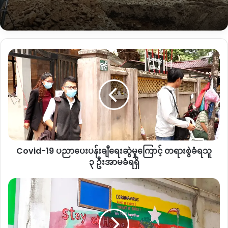
တော့ ကျနော်တို့မှာ ဘယ်လိုမှလက်မခံနိူင်ဘူး။ ခုတရုတ်ကလည်း
ပြန်သွားတော့ ကျနော်တို့မှာ ဘယ်လိုလုပ်ရမလဲမသိ။ ကုမ္ပဏီကို
သွားမေးတော့ ကုမ္မဏီက သူတို့နေထိုင်ခွင့်ကုန်သွားလို့ပြန်တာပါလို့
ပြောတယ်။ မပြန်ဘဲနေရင်ရော လ.ဝ.က လာဖမ်းရင် နိတို့တာဝန်ယူ
Covid-
မှာလားဆိုပြီး ခြိမ်းခြောက်သလိုပြောပါတယ်။” ဟု ကျင်စား
19
အလုပ်သမားလုပ်ကိုင်သူ ကိုမြင့်ထွေးက ပြောသည်။
ပညာ
ပေး
ပန်းချီရေး
လုပ်အားခ မရရှိသူများသည် ကျင်စားလုပ်ကိုင်နေကြသူများဖြစ်ပြီး
ဆွဲ
လုပ်အားခနှင့်ပတ်သက်ပြီး လွန်ခဲ့သည့် ဧပြီလ မှ စတင်ညှိ့နှိုင်းခဲ့ကြ
မှု
သော်လည်း အဆင်မပြေသေးချိန် အလုပ်ရှင်သည် နေရပ်ပြန်သွား
ကြောင့်
ခြင်းဖြစ်သည်ဟု ပြောသည်။
တရား
Covid-19 ပညာပေးပန်းချီရေးဆွဲမှုကြောင့် တရားစွဲခံရသူ
စွဲ
အလုပ်ရှင်ပြန်သွားသော်လည်း လုပ်အားခ ရှင်းရမည့်စာရင်း ဇယား
ခံ
၃ ဦးအာမခံရရှိ
ရသူ
များကို ကုမ္ပဏီတွင် ထားခဲ့ကြောင်း အလုပ်သမားများထံမှ သိရ
၃
Covid-
သည်။
ဦး
19
အာမခံရ
ပညာ
“ခုရောဂါဘယတွေဖြစ်နေတဲ့ချိန်မှာ တရုတ်က လုပ်အားခမရှင်းပေး
ရှိ
ပေး
ဘဲနဲ့ ပြန်သွားတော့ အလုပ်သမားတွေအားလုံးက စားဖို့သောက်ဖို့
ပန်းချီရေး