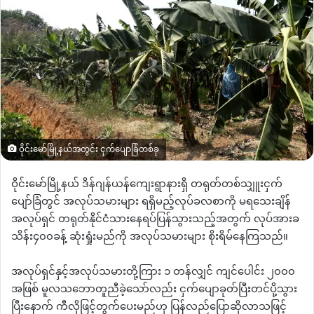
ဝိုင်းမော်မြို့နယ်အတွင်း ငှက်ပျောခြံတစ်ခု
ဝိုင်းမော်မြို့နယ် ဒိန်ဂျန်ယန်ကျေးရွာနားရှိ တရုတ်တစ်သျှူးငှက်
ပျော်ခြံတွင် အလုပ်သမားများ ရရှိမည့်လုပ်ခလစာကို မရသေးချိန်
အလုပ်ရှင် တရုတ်နိုင်ငံသားနေရပ်ပြန်သွားသည့်အတွက် လုပ်အားခ
သိန်း၄၀၀ခန့် ဆုံးရှုံးမည်ကို အလုပ်သမားများ စိုးရိမ်နေကြသည်။
အလုပ်ရှင်နှင့်အလုပ်သမားတို့ကြား ၁ တန်လျှင် ကျင်ပေါင်း ၂၀၀၀
အဖြစ် မူလသဘောတူညီခဲ့သော်လည်း ငှက်ပျောခုတ်ပြီးတင်ပို့သွား
ပြီးနောက် ကီလိုဖြင့်တွက်ပေးမည်ဟု ပြန်လည်ပြောဆိုလာသဖြင့်