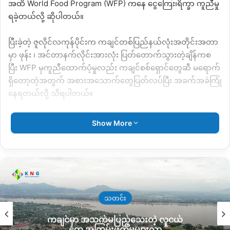
အထိ
World Food Program (WFP)
ကနေ ငွေကြေး၊ရိက္ခာ ကူညီမှု
ရခဲ့တယ်လို့ ဆိုပါတယ်။
ပြီးခဲ့တဲ့ ဇူလိုင်လကုန်ပိုင်းက ကချင်တစ်ပြည်နယ်လုံးအတိုင်းအတာ
မှာ ဖုန်း ၊ အင်တာနက်လိုင်းအားလုံး ပြတ်တောက်သွားတဲ့ချိန်ကစ
ပြီး
WFP
မှကူညီထောက်ပံ့မှုလည်း ကချင်စစ်ရှောင်တွေဆီ မရောက်
ရှိတော့တဲ့အတွက် အစားအသောက်တွေပြတ်လပ်ပြီး အခက်အခဲကြုံ
နေရတယ်လို့ သိရပါတယ်။
“
ကူညီမှုတွေမရောက်တော့ဘူးဆိုတော့
စားဖို့သောက်ဖို့လည်း
Show More
ပြတ်လပ်သွားပြီ။
ရှားစားဖို့လည်း
နေရာမရှိ၊
ဘယ်မှာသွားရှာစားရ
မယ်မှန်းမသိတော့
တော်တော်စိတ်ဒုက္ခရောက်နေတယ်။
ပိုက်ဆံ
လည်းမရှိ
မိသားစုများတဲ့အိမ်တွေဆို
တော်တော်ဒုက္ခရောက်နေ
တယ်
“
လို့ နောင်းချိန်း နဲ့ လဘန်ရွာမှာ စစ်ရှောင်နေတဲ့ အောင်မြေ ၂
ဒေသခံ အမျိုးသမီးတစ်ဦးကကချင်သတင်းဌာန
KNG
ကို ပြောပါ
တယ်။
သတင်း
ကချင်မှာ အသက်မပြည့်သေးတဲ့ လူငယ်
တွေ အကြမ်းဖက်မှုများလာ