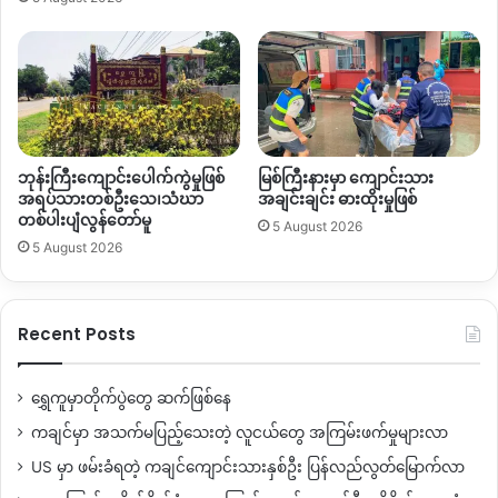
လဘန်ရွာက အောင်မြေ
(
၂
)
ကျေးရွာအုပ်စုတွေခိုလှုံနေတဲ့ စစ်ရှောင်
စခန်းမှာ အိမ်ခြေ ၁၃၀ ကျော်ရှိပြီး လူဦးရေ ၆၀၀ ကျော်ရှိတယ်လို့
သိရပါတယ်။
မတ်လ ၇ ရက်နေ့
KIA
ပူးပေါင်းတပ်တွေရဲ့ စစ်ဆင်ရေးစတင်လာ
ချိန်ကစလို့ ဝိုင်းမော်မြို့
–
ချီဖွေ
–
ဆဒုံးသွားလမ်းမပေါ်ရှိ လမြန်၊ မုတ်
ဘုန်းကြီးကျောင်းပေါက်ကွဲမှုဖြစ်
မြစ်ကြီးနားမှာ ကျောင်းသား
အရပ်သားတစ်ဦးသေ၊သံဃာ
အချင်းချင်း ဓားထိုးမှုဖြစ်
ကြိတ်၊ ဝူယန်၊ နန့်ဝါ၊ ဝါးရှောင် စတဲ့ကျေးရွာနေ ပြည်သူတွေစစ်ဘေး
တစ်ပါးပျံလွန်တော်မူ
5 August 2026
ရှောင်ခဲ့ကြပေမယ့် မြို့နဲ့အနီးပတ်ဝန်းကျင်ကျေးရွာတွေဖြစ်တာ
5 August 2026
ကြောင့် နေအိမ်ခဏတဖြုတ် အသွားအပြန်လုပ်လို့ရနေတယ်လို့ စစ်
ရှောင်တွေပြောပါတယ်။
Recent Posts
ဒါပေမယ့် ဝိုင်းမော်
–
လိုင်ဇာ
–
ဗန်းမော်သွားလမ်းမပေါ်ရှိ ရွှေ
ညောင်ပင်နဲ့ အောင်မြေ ၁ ၊ အောင်မြေ ၂ စတဲ့ကျေးရွာတွေဘက်က
ဒေသခံတွေကတော့ စစ်ရှောင်ခဲ့စဉ်ကတည်းက လက်ရှိချိန်ထိ
ရွှေကူမှာတိုက်ပွဲတွေ ဆက်ဖြစ်နေ
ခဏတဖြုတ်ပင် ပြန်လို့မရခဲ့ဘူးလို့ သိရပါတယ်။
ကချင်မှာ အသက်မပြည့်သေးတဲ့ လူငယ်တွေ အကြမ်းဖက်မှုများလာ
US မှာ ဖမ်းခံရတဲ့ ကချင်ကျောင်းသားနှစ်ဦး ပြန်လည်လွတ်မြောက်လာ
“
ဒုက္ခအရောက်ဆုံးက
ကျမတို့
အောင်မြေ
၂
၊
၉
မိုင်ဘက်က
ရွာသား