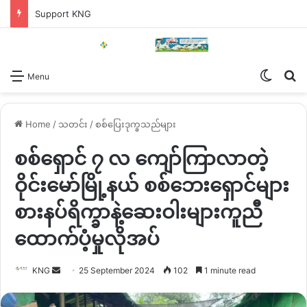
Support KNG
Switch
Se
Menu
Home
/
သတင်း
/
စစ်ပြေးဒုက္ခသည်များ
စစ်ရှောင် ၇ လ ကျော်ကြာလာတဲ့
ဝိုင်းမော်မြို့နယ် စစ်ဘေးရှောင်များ
စားနပ်ရိက္ခာနဲ့ဆေးဝါးများကူညီ
ထောက်ပံ့မှုလိုအပ်
Send
KNG
25 September 2024
102
1 minute read
an
email