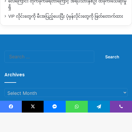
လေကြောင်း တိုက်ခိုက်ခံရတာကြောင့် အရပ်သားနှစ်ဦး ထိခိုက်၊သေဆုံးမှု
တွေဖြစ်တယ်။
လုံး၀
ပြန်လို့လည်းမရ၊
သွားကြည့်လို့လည်းမရ၊
ကျ
ရှိ
မတို့က
အခုမှ
ပထမဆုံးအကြိမ်
စစ်ရှောင်ဖူးတာပါဆိုမှ
ရေဘေး
VIP လိုင်းတွေကို မီးအပြည့်ပေးပြီး ပုံမှန်လိုင်းတွေကို ဖြတ်တောက်ထား
လည်းထပ်ကြုံရတော့
ခက်တာကဘယ်လိုပြောရမှန်းတောင်မသိ
တော့ပါဘူး။
ခက်လွန်းလို့မြစ်ဆိပ်နားမှာ
ရွှေသွားကျင်ရင်လည်း
ခွင့်
မပြုတာတွေရှိတော့
မရှာစားတတ်တော့ပါဘူး။
”
လို့ လဘန်ရွာက စစ်
ဘေးရှောင်အမျိုးသမီးကဆက်ပြောပါတယ်။
Search
for:
Archives
Archives
Facebook
X
Messenger
WhatsApp
Telegram
Viber
© Copyright 2023, All Rights Reserved |
Kachin News Group
စစ်ကောင်စီတပ်တွေဟာ ပြီးခဲ့တဲ့ ဇူလိုင်လနှောင်းပိုင်း ဝိုင်းမော်မြို့
–