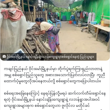
ဝိုင်းမော်မြို့နယ် နောင်းချိန်းနဲ့လဘန်ကျေးရွာမှာစစ်ရှောင်နေတဲ့ ပြည်သူများ
ကချင်ပြည်နယ် ဝိုင်းမော်မြို့နယ်မှာ တိုက်ပွဲရက်ကြာရှည်လာတာနဲ့
အမျှ စစ်ရှောင်ပြည်သူတွေ အစားအသောက်ပြတ်လပ်လာပြီး
ကူညီ
ထောက်ပံံ့မှုတွေလိုအပ်နေတယ်လို့ စစ်ရှောင်တွေကပြောပါတယ်။
စစ်ရေးအခြေနေကြောင့် နေရပ်ပြန်လို့မရပဲ ဆက်လက်တိမ်းရှောင်နေ
ရတဲ့ ဝိုင်းမော်မြို့နယ် နောင်းချိန်းကျေးရွာနဲ့ လဘန်ရွာအပါအဝင်
ကျေးရွာအများစုက စစ်ရှောင်တွေဟာ ဇူလိုင်လ မတိုင်ခင်