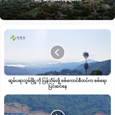
ဆွ
မ်
ပ
ရာ
ဘွ
ပြီးခဲ့တဲ့ မတ်လအတွင်း တိုက်ပွဲကြောင့် ထွက်ပြေးတိမ်းရှောင်နေကြတဲ့ဝိုင်းမော်
မ်
စစ်ရှောင်အမျိုးသမီး
မြို့
ကို ပြန်
သိမ်း
ဆွမ်ပရာဘွမ်မြို့ကို ပြန်သိမ်းဖို့ စစ်ကောင်စီတပ်က စစ်ရေး
ဖို့ စစ်
နောင်းချိန်း၊ လဘန်တဝိုက်ခိုလှုံနေတဲ့ ဝိုင်းမော်စစ်ရှောင်ပြည်သူတွေ
ကောင်စီ
ပြင်ဆင်နေ
ဟာ သက်ဆိုင်ရာ ဘာသာရေးအဖွဲ့အစည်းတွေနဲ့ နီးစပ်ရာကျေးရွာ
တပ်
က စစ်
ပြည်သူတွေရဲ့အကူညီ အနည်းအကျဉ်းနဲ့ အသက်ဆက်နေရတယ်လို့
ဖား
ရေး
ကန့်
သူကဆက်ပြောပါတယ်။
ပြင်ဆင်
မှာ
နေ
တိုက်ပွဲ