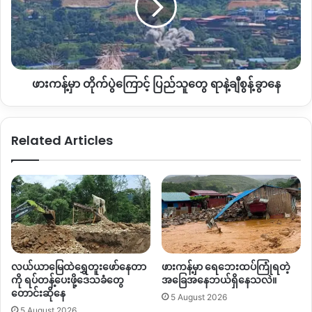
လတ်တလောစစ်ရှောင်တွေထဲမှာ ကလေးသူငယ်၊ ကိုယ်ဝန်ဆောင်
ကြောင့်
အမျိုးသမီးတွေနဲ့ သက်ကြီးရွယ်အိုတွေများစွာပါဝင်ပြီး မိုးကာနဲ့
ပြည်
ဆောက်ထားတဲ့ စစ်ရှောင်စခန်းကျဉ်းလေးထဲမှာသာ နေနေရတာ
သူ
တွေ
ကြောင့် နာမကျန်းဖြစ်သူတွေများလာနေပြီး ဆေးဝါးကူညီထောက်ပံ့
ရာ
မှုတွေ လိုအပ်နေတယ်လို့ စစ်ရှောင်တွေကပြောပါတယ်
ဖားကန့်မှာ တိုက်ပွဲကြောင့် ပြည်သူတွေ ရာနဲ့ချီစွန့်ခွာနေ
နဲ့
ချီ
“
ဖျားနာတာတွေက
တစ်မျိုးပြီးတစ်မျိုးပဲ၊
ဒီတစ်မျိုးပျောက်ကြပြီဆို
စွန့်ခွာ
နောက်တစ်မျိုးကလာပြန်ပြီ။
တစ်သုတ်ပြီးတစ်သုတ်
ဖျားနာတာတွေ
နေ
Related Articles
က
ဆက်တိုက်ပဲ
လည်ပတ်နေတယ်။
ဆေးဝါးက
မရှိဘူး။
လိုက်ရှာ
ဝယ်ဖို့လည်း
ပိုက်ဆံလည်းမရှိဘူး။
ရှိတဲ့ဆေးတွေလည်း
စျေးကြီး
တယ်လေ။
ဆေးဝါးတွေလည်း
ခက်ခဲလွန်းတယ်။
”
လို့ နောင်ချိန်းစစ်
ရှောင်စခန်းက အမျိုးသမီးတစ်ဦး ဆက်ပြောပါတယ်။
နောင်းချိန်းကျေးရွာနဲ့ လဘန်ရွာတစ်ဝိုက်မှာ စစ်ရှောင်စခန်း ၆ ခုရှိပြီး
စစ်ဘေးရှောင်စခန်းတစ်ခုစီမှာ ကျေးရွာတစ်ခုချင်းစီအလိုက် စုဖွဲ့
နေထိုင်ပြီး အခက်အခဲဆုံးအဖွဲ့ကတော့ ဧရာ၀တီမြစ်ကမ်းဘေး လ
လယ်ယာမြေထဲရွှေတူးဖော်နေတာ
ဖားကန့်မှာ ရေဘေးထပ်ကြုံရတဲ့
ကို ရပ်တန့်ပေးဖို့ဒေသခံတွေ
အခြေအနေဘယ်ရှိနေသလဲ။
ဘန်ရွာမှာ စစ်ရှောင်နေတဲ့ အောင်မြေ ၂ နဲ့ ရွှေညောင်ပင်ကျေးရွာ
တောင်းဆိုနေ
5 August 2026
ဒေသခံတွေဖြစ်တယ်လို့ ဆိုပါတယ်။
5 August 2026