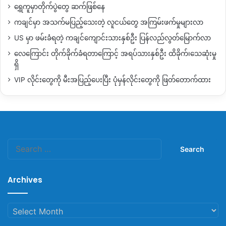
ရွှေကူမှာတိုက်ပွဲတွေ ဆက်ဖြစ်နေ
ကချင်မှာ အသက်မပြည့်သေးတဲ့ လူငယ်တွေ အကြမ်းဖက်မှုများလာ
US မှာ ဖမ်းခံရတဲ့ ကချင်ကျောင်းသားနှစ်ဦး ပြန်လည်လွတ်မြောက်လာ
လေကြောင်း တိုက်ခိုက်ခံရတာကြောင့် အရပ်သားနှစ်ဦး ထိခိုက်၊သေဆုံးမှု
ရှိ
VIP လိုင်းတွေကို မီးအပြည့်ပေးပြီး ပုံမှန်လိုင်းတွေကို ဖြတ်တောက်ထား
Search
for:
Archives
Archives