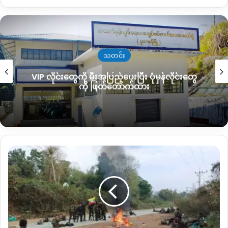
ဖမ်းဆီးသိမ်းဆည်းထားတယ်လို့ ဒေသခံတွေကပြောပါတယ်။
လက်ရှိ မြစ်ကြောင်းတစ်‌လျှောက် ရွှေတူးဖော်မှုနောက်ဆုံးအခြေနေနဲ့
ပတ်သက်ပြီး နောက်ထပ် ဒေသခံအမျိုးသားတစ်ဦးကလည်း ခုလို
ပြောပါတယ်။
သတင်း
VIP လိုင်းတွေကို မီးအပြည့်ပေးပြီး ပုံမှန်လိုင်းတွေ
“
ရွှေဖောင်လုပ်တာတော့အခုတော့အကုန်လုံးနားထားတာဘဲ။ ဘယ်
ကို ဖြတ်တောက်ထား
အချိန်မှပြန်ပြီးတူးလာမလဲမသိဘူး။ သူတို့က တူးခိုင်းလိုက်၊ ပြန်
တားလိုက် အဲ့လိုဖြစ်နေတာ။ ရွှေတူးတာတွေကတော့မြစ်ရိုး
တစ်လျှောက်ပိုများလာတယ်
”
လို့ဆိုပါတယ်။
အဲ့ဒီရွှေဖောင်လုပ်ငန်းကို တစ်နည်းအားဖြင့ရေ ငုပ်ကျင်းလို့လည်း
လက်လွတ်
ဒေသခံတွေကခေါ်ဆိုကြပြီး အဲ့ဒီလုပ်ငန်းဟာ အနည်းဆုံး လူနှစ်ဦးနဲ့
လိုက်
စတင်လုပ်ကိုင်နိုင်ပြီး ပိဿာ ၂၀ ဝန်းကျင် အလေးချိန်ရှိတဲ့ အလေး
ရ
ကိုလွယ်ကာ မြစ်ကြမ်းပြင်ရောက်တဲ့အထိ ရေငုပ်ပြီးနောက် မြေစာ
တဲ့
နေရာ
တွေကို လေးလုံးထိုး ရှစ်လုံးထိုး မုန်စုပ်စက်တွေနဲ့ စုပ်ယူရတာဖြစ်ပါ
တွေ
တယ်။
ကို
ပြန်