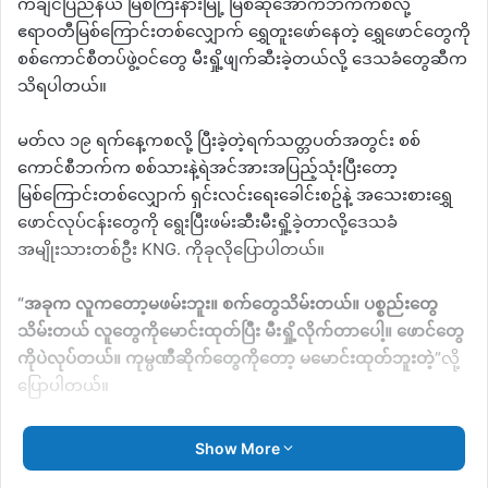
ကချင်ပြည်နယ် မြစ်ကြီးနားမြို့ မြစ်ဆုံအောက်ဘက်ကစလို့
ဧရာဝတီမြစ်ကြောင်းတစ်လျှောက် ရွှေတူးဖော်နေတဲ့ ရွှေဖောင်တွေကို
စစ်ကောင်စီတပ်ဖွဲ့ဝင်တွေ မီးရှို့ဖျက်ဆီးခဲ့တယ်လို့ ဒေသခံတွေဆီက
သိရပါတယ်။
မတ်လ ၁၉ ရက်နေ့ကစလို့ ပြီးခဲ့တဲ့ရက်သတ္တပတ်အတွင်း စစ်
ကောင်စီဘက်က စစ်သားနဲ့ရဲအင်အားအပြည့်သုံးပြီးတော့
မြစ်ကြောင်းတစ်လျှောက် ရှင်းလင်းရေးခေါင်းစဥ်နဲ့ အသေးစားရွှေ
ဖောင်လုပ်ငန်းတွေကို ရွေးပြီးဖမ်းဆီးမီးရှို့ခဲ့တာလို့ဒေသခံ
အမျိုးသားတစ်ဦး
KNG.
ကိုခုလိုပြောပါတယ်။
“
အခုက လူကတော့မဖမ်းဘူး။ စက်တွေသိမ်းတယ်။ ပစ္စည်းတွေ
သိမ်းတယ် လူတွေကိုမောင်းထုတ်ပြီး မီးရှို့လိုက်တာပေါ့။ ဖောင်တွေ
ကိုပဲလုပ်တယ်။ ကုမ္ပဏီဆိုက်တွေကိုတော့ မမောင်းထုတ်ဘူးတဲ့
”
လို့
ပြောပါတယ်။
ခုလို စစ်တပ်ဘက်က ရွှေဖောင်တွေကို မီးရှို့ဖျက်ဆီးရာမှာ ဝါးဖောင်
Show More
အဟောင်းတွေကိုသာ မီးရှို့ဖျက်ဆီးပြီး ဝါးဖောင်အသစ်တွေကိုတော့