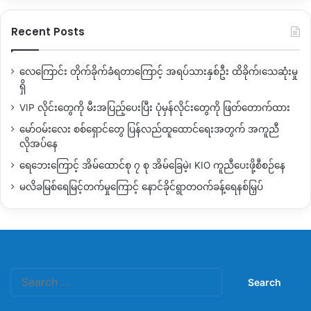
Recent Posts
လေကြောင်း တိုက်ခိုက်ခံရတာကြောင့် အရပ်သားနှစ်ဦး ထိခိုက်၊သေဆုံးမှု
ရှိ
VIP လိုင်းတွေကို မီးအပြည့်ပေးပြီး ပုံမှန်လိုင်းတွေကို ဖြတ်တောက်ထား
မော်ဝမ်းလေး စစ်ရှောင်တွေ ပြန်လည်ထူထောင်ရေးအတွက် အကူညီ
လိုအပ်နေ
ရေဘေးကြောင့် အိမ်ထောင်စု ၇ စု အိမ်ခြေမဲ့၊ KIO ကူညီပေးဖို့စီစဉ်နေ
မလိခမြစ်ရေမြင့်တက်မှုကြောင့် နောင်ခိုင်ရွာတဝက်ခန့်ရေနစ်မြှပ်
Search
for: