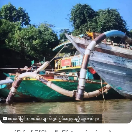
ဧရာဝတီမြစ်ကမ်းတစ်လျှောက်တွင် မြင်တွေ့ရသည့် ရွှေဖောင်များ