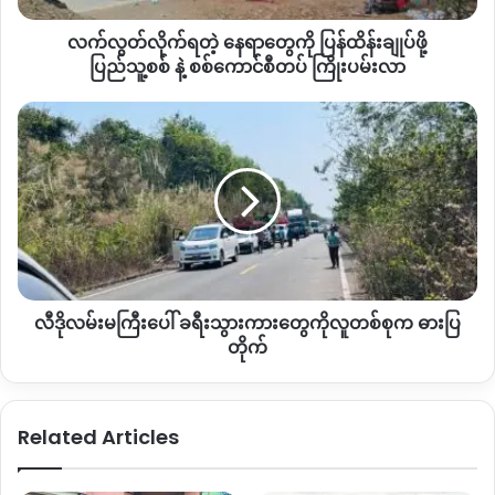
နောက်တစ်ဆင့်အနေနဲ့ ရရှိလာတဲ့မြေစာတွေကို ရွှေမျှော်စင် ရွှေခံ
ထိန်းချုပ်
စကာပေါ်ကို သွန်ချပြီးတော့ အဆင့်ဆင့် ရွှေရရှိတဲ့အထိ စကာချစစ်
လက်လွတ်လိုက်ရတဲ့ နေရာတွေကို ပြန်ထိန်းချုပ်ဖို့
ဖို့
ထုတ်ကာ ပြဒါးနဲ့ရွှေကို ဖမ်းယူရတာဖြစ်ပါတယ်။
ပြည်သူ့စစ်
ပြည်သူ့စစ် နဲ့ စစ်ကောင်စီတပ် ကြိုးပမ်းလာ
နဲ့
စစ်
လီ
ရွှေဖောင်တစ်ခု ပြုလုပ်မယ်ဆိုရင် လက်ရှိကုန်ပစ္စည်းတန်ဖိုးတွေအရ
ကောင်စီ
ဒို
ကျပ်သိန်း ၁၅၀ ဝန်းကျင်လောက်ကုန်ကျနိုင်ပြီးတော့ အာဏာမသိမ်း
တပ်
လမ်းမ
ခင် နှစ်တွေမှာတော့ ၁၆ သိန်း ဝန်းကျင်သာကျသင့်တယ်လို့ ဒေသခံ
ကြိုးပမ်း
ကြီး
တွေကဆိုကြပါတယ်။
လာ
ပေါ်
ခရီးသွား
ကား
နေရာအနှံ ရွှေဖောင်နှင့် ကုန်းကျင်း ရွှေတူးဖော်မှုတွေ ပိုတိုးလာပေ
တွေ
မယ့် စစ်ကောင်စီကတော့ အသေးစားရွှေတူးဖော်လုပ်ငန်းဖြစ်တဲ့ ရွှေ
ကို
ဖောင်တွေကိုသာ ဖျက်ဆီးနေပြီး စစ်ကောင်စီလက်အောက်ခံ
လီဒိုလမ်းမကြီးပေါ် ခရီးသွားကားတွေကိုလူတစ်စုက ဓားပြ
လူ
ပြည်သူ့စစ်နဲ့တရုတ်လုပ်ငန်းရှင်တွေ ကျောထောက် နောက်ခံပေး
တစ်စု
တိုက်
ထားတဲ့ စက်ယန္တရားကြီးနဲ့ရွှေတူးဖော်မှုတွေကတော့အရင်အတိုင်းရှိ
က
ဓားပြ
နေဆဲဖြစ်သလိုပိုများလာတယ်လို့ ဒေသခံတွေက ပြောဆိုနေကြပါ
တိုက်
တယ်။
Related Articles
ဒါ့ကြောင့် ပိုမိုများပြားလာတဲ့ မြစ်ကြီးနားမြို့ဧရာဝတီမြစ်ကြောင်း