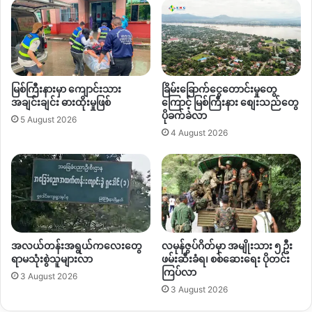
တစ်လျှောက်က ရွှေတူးဖော်မှုလုပ်ငန်းတွေအပြင် သဘာဝ
ပတ်ဝန်းကျင်ကိုပျက်ဆီးစေတဲ့ သဲကျောက်တူးဖော်ရေးလုပ်ငန်းတွေ
ကိုတားဆီးပေးဖို့ မြစ်ဘေးတစ်လျှောက်နေထိုင်တဲ့ဒေသခံ တွေ
စုပေါင်းပြီးတော့ ပြီးခဲ့တဲ့ ဖေဖော်ဝါရီလ ၁၁ ရက်နေ့ကဘဲ
ကချင်ပြည်နယ်ဝန်ကြီးချုပ်ဦးခက်ထိန်နန်ဆီကို ဒေသခံတွေ စာတင်
မြစ်ကြီးနားမှာ ကျောင်းသား
ခြိမ်းခြောက်ငွေတောင်းမှုတွေ
တောင်းဆိုထားကြပါတယ်။
အချင်းချင်း ဓားထိုးမှုဖြစ်
ကြောင့် မြစ်ကြီးနား စျေးသည်တွေ
ပိုခက်ခဲလာ
5 August 2026
ကချင်ပြည်နယ်မြစ်ကြီးနားမြို့နယ်အတွင်း ဧရာ၀တီမြစ်ကမ်းဘေး
4 August 2026
တစ်လျှောက် သဲကျောက်ထုတ်ယူတာတွေအပါအဝင် ရွှေတူးဖော်မှု
တွေဟာ စစ်ကောင်စီနဲ့လက်အောက်ခံပြည်သူ့စစ်တပ်ဖွဲ့ဝင်တွေတင်
မကဘဲ ကချင်လွတ်လပ်ရေးအဖွဲ့
KIO/KIA
စတဲ့ နှစ်ဖက်တပ်တွေရဲ့
ခွင့်ပြုချက်တွေ ပါဝင်တယ်လို့ သိရပါတယ်။
By – အမိုး
အလယ်တန်းအရွယ်ကလေးတွေ
လမုန်ဇွပ်ဂိတ်မှာ အမျိုးသား ၅ ဦး
ရာမသုံးစွဲသူများလာ
ဖမ်းဆီးခံရ၊ စစ်ဆေးရေး ပိုတင်း
ကြပ်လာ
3 August 2026
Copy URL
3 August 2026