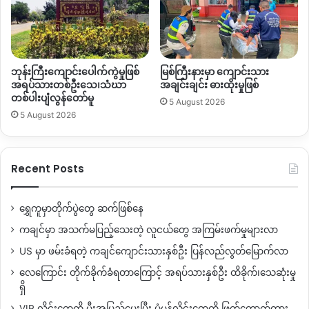
နေထိုင်ကြတယ်လို့ သိရပါတယ်။
ကျေးရွာထဲကို လာရောက်နေပြီဖြစ်တဲ့ ဒေသခံပြည်သူတွေကို ကချင်
လွတ်လပ်ရေးအဖွဲ့
KIO
အုပ်ချုပ်ရေးတာဝန်ခံ တွေက ကျေးရွာထဲမှာ
ဘုန်းကြီးကျောင်းပေါက်ကွဲမှုဖြစ်
မြစ်ကြီးနားမှာ ကျောင်းသား
မနေကြဖို့ တားမြစ်ပြောဆိုနေတာတွေလည်းရှိနေတယ်လို့ ဝါရာဇွပ်
အရပ်သားတစ်ဦးသေ၊သံဃာ
အချင်းချင်း ဓားထိုးမှုဖြစ်
ဒေသခံတွေဆီကနေ သိရပါတယ်။
တစ်ပါးပျံလွန်တော်မူ
5 August 2026
5 August 2026
ဝါရာဇွပ်ကျေးရွာမှာ ပြီးခဲ့တဲ့ မေလထဲကနေ ဒေသခံပြည်သူတွေရဲ့
အိမ်မွေးတိစ္ဆာန်တွေဖြစ်တဲ့ ကျွှဲ၊ နွားတွေ အစုလိုက် အပြုံလိုက်
သေဆုံးမှုတွေရှိခဲ့ပြီး ဇွန်လအထိ ကျွှဲ၊ နွား အကောင် ၂၀၀ ခန့်
Recent Posts
သေဆုံးမှုရှိခဲ့တယ်လို့ သိရပါတယ်။
ရွှေကူမှာတိုက်ပွဲတွေ ဆက်ဖြစ်နေ
ဒေသခံပြည်သူတွေဟာ စစ်ရှောင်နေတဲ့ ကာလအတွင်း အိမ်မွေးတိရိ
ကချင်မှာ အသက်မပြည့်သေးတဲ့ လူငယ်တွေ အကြမ်းဖက်မှုများလာ
စ္ဆာန်တွေကို ကာကွယ်စောင့်ရှောက်မှုတွေ မလုပ်ပေးနိုင်တဲ့အပြင်
တစ်ဖက်မှာ ကျေးရွာအနီး ရွှေတူးဖော်လာတဲ့အထိ လုပ်ဆောင်နေ
US မှာ ဖမ်းခံရတဲ့ ကချင်ကျောင်းသားနှစ်ဦး ပြန်လည်လွတ်မြောက်လာ
တာကြောင့် အမြန်ဆုံး ရုတ်သိမ်းပေးဖို့ တောင်းဆိုနေကြတာပါ
လေကြောင်း တိုက်ခိုက်ခံရတာကြောင့် အရပ်သားနှစ်ဦး ထိခိုက်၊သေဆုံးမှု
တယ်။
ရှိ
VIP လိုင်းတွေကို မီးအပြည့်ပေးပြီး ပုံမှန်လိုင်းတွေကို ဖြတ်တောက်ထား