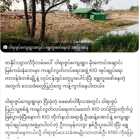
ဝါရာဇွပ်ကျေးရွာအတွင်း ရွှေတူးဖော်နေတဲ့ အခြေအနေ
တနိုင်းသွားလီဒိုလမ်းပေါ်
ဝါရာဇွပ်ကျေးရွာ၊
မိုးကောင်းချောင်း
မြစ်ကမ်းနံဘေးမှာ ကချင်လွတ်လပ်ရေးအဖွဲ့
KIO
အုပ်ချုပ်ရေး
တာဝန်ခံတစ်ချို့နဲ့ လုပ်ငန်းရှင်တွေပူးပေါင်းပြီး ရွှေတူးဖော်နေတဲ့
အတွက် ဒေသခံတွေပြည်တွေ ကန့်ကွက်နေပါတယ်။
ဝါရာဇွပ်ကျေးရွာမှာ ပြီးခဲ့တဲ့ ဖေဖော်ဝါရီလအတွင်း ဝါရာဇွပ်
ပြည်သူ့စစ်နဲ့ ကချင်လွတ်လပ်ရေးတပ်မတော်
KIO
တပ်ကြားတိုက်ပွဲ
ဖြစ်ပွားခဲ့ပြီးနောက်
KIO
တိုက်နယ်အရာရှိ ဦးဆန့်အောင်နဲ့ ကျေးရွာ
အုပ်ချုပ်ရေးအဖွဲ့မှာပါဝင်တဲ့ ဦးလမုန်လဂျာ နှစ်ဦးပူးပေါင်းပြီး ရွှေ
တူးဖော်နေတယ်လို့ ဝါရာဇွပ်ဒေသခံအမျိုးသားတစ်ဦး
KNG
ကိုပြော