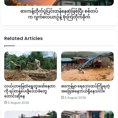
ရေကြီးရေလျှံဖြစ်ကာ ထိခိုက်ပျက်စီးသွားမှာကိုလည်း ဒေသခံတွေ
စစ်တပ်
က စိုးရိမ်နေကြတာဖြစ်တယ်လို့ သိရပါတယ်။
ဖားကန့်တိုက်ပွဲပြင်းထန်နေဆဲဖြစ်ပြီး စစ်တပ်
က ဂျက်လေယာဉ်
နဲ့ ဗုံးကြဲ
က ဂျက်လေယာဉ်နဲ့ ဗုံးကြဲတိုက်ခိုက်
ဝါရာဇွပ်ဒေသမှာ ဖေဖော်ဝါရီလဆန်းပိုင်းကနေ ကချင်လွတ်လပ်ရေး
တိုက်ခိုက်
တပ်မတော်
KIA
နဲ့ဝါရာဇွပ်ပြည်သူ့စစ်အဖွဲ့တွေ စစ်ရေးတင်းမာမှု
ဖြစ်လာတဲ့အပြင် ပြည်သူ့စစ်အဖွဲ့တွေက ဝါရာဇွပ်ကျေးရွာကို နေ့
Related Articles
တိုင်းတိုင်းလိုလို လေကြောင်းအပါ ဒရုန်းနဲ့ ပစ်ခတ်နေတဲ့အတွက်
ကျေးရွာပြည်သူအားလုံး စစ်ဘေးတိမ်းရှောင်ခဲ့ရတာဖြစ်ပါတယ်။
ဒါ့အပြင် မင်းဇေသန့်ပြည်သူ့စစ်အဖွဲ့တွေ ဦးဆောင် ဝါရာဇွပ်
ပြည်သူ့စစ်အဖွဲ့တွေဟာ လူနေအိမ် ၃၀ ခန့်ကို မီးရှို့ဖျက်ဆီးပေးလိုက်
တဲ့အတွက် ဒေသခံတစ်ချို့က အိုးမဲ့အိမ်မဲ့ဖြစ်ပြီး ကျေးရွာထဲကို လာ
ရောက်နေထိုင်ဖို့ အခက်အခဲဖြစ်နေကြတာဖြစ်ပါတယ်။
လယ်ယာမြေထဲရွှေတူးဖော်နေတာ
ဖားကန့်မှာ ရေဘေးထပ်ကြုံရတဲ့
ကို ရပ်တန့်ပေးဖို့ဒေသခံတွေ
အခြေအနေဘယ်ရှိနေသလဲ။
ဝါရာဇွပ်ဒေသခံပြည်သူတွေ တောတွင်းနေရာထဲမှာ စစ်ဘေး
တောင်းဆိုနေ
5 August 2026
တိမ်းရှောင်နေတဲ့ ၃ လခန့်ကြာမြင့်လာတဲ့အချိန် မိုးတွင်းကာလ
5 August 2026
အတွင်း နေရာအခက်အခဲ၊ အစားအသောက်အခက်ခဲ တွေကြောင့်
မေလလောက်ကနေ ကျေးရွာထဲကို ဒေသခံတစ်ချို့က လာရောက်