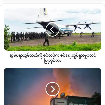
စက်ယန္တရားကြီးတွေနဲ့ ရွှေတူးဖော်လိုက်တဲ့ အခြေအနေကို ကြုံတွေ့ရ
တာဖြစ်တယ်လို့ ဝါရာဇွပ်ဒေသခံ တစ်ဦးက ဆက်ဆိုပါတယ်။
ဆွ
မ်
“
ကျနော်တို့ ဒေသခံတွေက တိုက်ပွဲဖြစ်လို့ ထွက်ပြေးသွားကြတယ်။
ပ
ရွာထဲမှာ တိုက်ပွဲဖြစ်တာ ဘယ်လောက်မှ မကြာဘူး လုပ်ငန်းရှင်တွေ
ရာ
ဘွ
ကို ခေါ် ထည့်လိုက်တာ။ အခုက ကမ်းပါးပတ်ပတ်လည်မှာ တူးဖော်
မ်
နေကြသေးတာ။ ရွာရဲ့ အထက်ပိုင်း အောက်ပိုင်း အကုန်တူးစားလိုက်
ဘက်
ပြီ။ ဒါပေမယ့် ဒေသခံတွေ အဲဒီနေရာက ရွာထိခိုက်လာနိုင်တဲ့
ကို
အတွက် ရွှေမတူးဖော်ဖို့ တားမြစ်ထားတာဖြစ်တယ်
”
လို့ပြောပါတယ်။
စစ်တပ်
ဆွမ်ပရာဘွမ်ဘက်ကို စစ်တပ်က စစ်ရေးလှုပ်ရှားမှုစတင်
က
ဒေသခံပြည်သူတွေဟာ တိုက်ပွဲကြောင့် တောတွင်းနေရာတွေမှာ ခက်
စစ်
ပြုလုပ်လာ
ရေး
ခက်ခဲခဲ စစ်ဘေးတိမ်းရှောင်နေရတဲ့အချိန် တစ်ဖက်မှာအာဏာရရှိ
လှုပ်ရှားမှု
ဖား
ထားတဲ့သူတွေက ကျေးရွာပျက်စီးလာနိုင်တဲ့အထိ လုပ်ဆောင်နေ
စတင်
ကန့်
တာကြောင့် အလွန်စိတ်မကောင်းဖြစ်ရတယ်လို့ ဆက်ဆိုပါတယ်။
ပြုလုပ်
တိုက်ပွဲ
လာ
ပြင်းထန်
ရွှေတူးဖော်နေတဲ့ ကမ်းပါးရဲ့ ရွာဘက်ခြမ်းမှာ ပြည်သူလူထုတွေရဲ့
နေ
ဆဲ
နှစ်ရှည်ပင်မျာစွာ စိုက်ပျိုးထားတဲ့ မြေနေရာနဲ့ လက်ရှိ လုပ်ငန်းစား
ဖြစ်
သောက်နေတဲ့ လယ်ယာ လုပ်ငန်းတွေရှိနေတာကြောင့် ရေရှည်မှာ
ပြီး