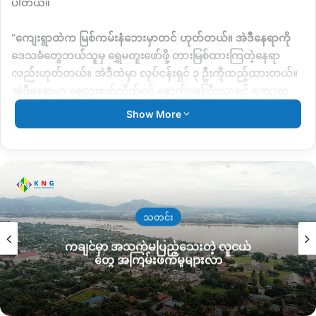
ပါတယ်။
“
ကျေးရွာထဲက မြစ်ကမ်းနံဘေးမှာတင် ဟုတ်တယ်။ အဲဒီနေရာကို
ဒေသခံတွေဘယ်သူမှ ရွှေမတူးဖော်ဖို့ တားမြစ်ထားကြတဲ့နေရာ
လည်းဟုတ်တယ်။ အဲဒီထဲမှာ လုပ်ငန်းရှင် ၃ ဦးကိုထည့်ထားတယ်။
အဲ့ဒီနေရာမှာ ရွှေတူးဖော်လိုက်ရင် နောက်ရေကြီးလာရင် ကျေးရွာ
အထိတိုက်စားလာမှာဟုတ်တယ်။ အရမ်းစိုးရိမ်ရတဲ့ နေရာဖြစ်
Show More
တယ်
”
လို့ပြောပါတယ်။
လက်ရှိ ရွှေတူးဖော်နေတဲ့နေရာဟာ ရွာနဲ့ မိုးကောင်းချောင်းကမ်းပါး
ကပ်ရပ်ရှိ ရွာထိပ်ပိုင်းမှာဖြစ်တယ်လို့သိရပြီး
ရှဒူးဇွပ်ကျေးရွာက
လုပ်ငန်းရှင် ဦးလှမြင့်ဆိုသူနဲ့ နောက်ထပ်လုပ်ငန်း ၂ ဦးကို ရွှေတူး
ဖော်ခွင့်ပြုထားတဲ့အတွက် ဝါရာဇွပ်ဒေသခံတွေ ကန့်ကွက်နေကြတာ
သတင်း
ဖြစ်ပါတယ်။
ကချင်မှာ အသက်မပြည့်သေးတဲ့ လူငယ်
တွေ အကြမ်းဖက်မှုများလာ
ဝါရာဇွပ်ဒေသခံပြည်သူတွေဟာ တိုက်ပွဲဖြစ်ပွားလာတာကြောင့်
ထွက်ပြေးတိမ်းရှောင်သွားကြတဲ့ တစ်ပတ်ကျော်ခန့်အကြာမှာပဲ အခု
လိုလုပ်ငန်းရှင်တွေကို ခေါ်ယူပြီး တားမြစ်ထားတဲ့နေရာမှာ