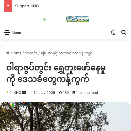
Support KNG
Switch
Se
Menu
Home
/
သတင်း
/
မြေယာနှင့် သဘာဝပတ်ဝန်းကျင်
ဝါရာဇွပ်တွင်း ရွှေတူးဖော်နေမှု
ကို ဒေသခံတွေကန့်ကွက်
Send
KNG
14 July 2025
180
1 minute read
an
email