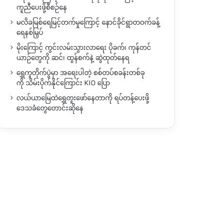
ကူညီပေးဖို့စီစဉ်နေ
မလိခမြစ်ရေမြင့်တက်မှုကြောင့် နောင်ခိုင်ရွာတဝက်ခန့်
ရေနစ်မြှပ်
မိုးကြောင့် ကွင်းလမ်းသွားလာရေး ပိုခက်၊ ကုန်တင်
ယာဉ်တွေကို ဆင်၊ ထွန်စက်နဲ့ ဆွဲထုတ်နေရ
ရွှေကူတိုက်ပွဲမှာ အရေးပါတဲ့ စစ်တပ်စခန်းတစ်ခု
ကို သိမ်းပိုက်နိုင်ကြောင်း KIO ပြော
လယ်ယာမြေထဲရွှေတူးဖော်နေတာကို ရပ်တန့်ပေးဖို့
ဒေသခံတွေတောင်းဆိုနေ