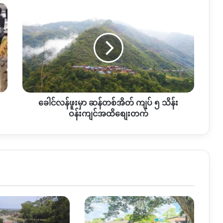
ခေါင်
လန်
ဖူး
မှာ
ဆန်
တစ်
အိတ်
ကျပ်
၅
ခေါင်လန်ဖူးမှာ ဆန်တစ်အိတ် ကျပ် ၅ သိန်း
သိန်း
ဝန်းကျင်
ဝန်းကျင်အထိစျေးတက်
အ
ထိ
စျေး
တက်