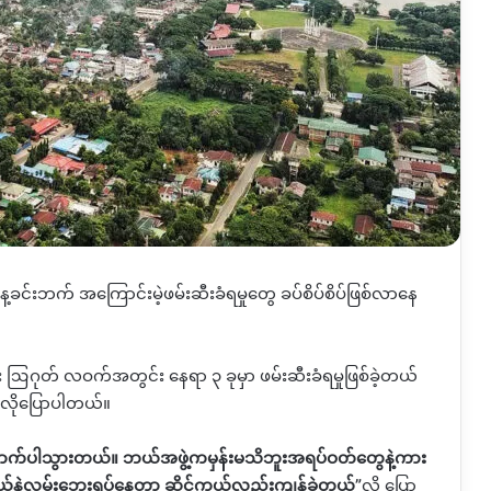
ာ နေ့ခင်းဘက် အကြောင်းမဲ့ဖမ်းဆီးခံရမှုတွေ ခပ်စိပ်စိပ်ဖြစ်လာနေ
 ဩဂုတ် လဝက်အတွင်း နေရာ ၃ ခုမှာ ဖမ်းဆီးခံရမှုဖြစ်ခဲ့တယ်
ခုလိုပြောပါတယ်။
ောက်ပါသွားတယ်။ ဘယ်အဖွဲ့ကမှန်းမသိဘူးအရပ်ဝတ်‌တွေနဲ့ကား
ယ်နဲ့လမ်းဘေးရပ်နေတာ ဆိုင်ကယ်လည်းကျန်ခဲ့တယ်
”
လို့ ပြော