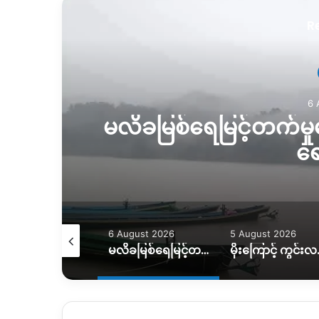
R
5 
န့်
မိုးကြောင့် ကွင်းလမ်
ယာဉ်တွေကို ဆင်၊ 
August 2026
5 August 2026
5 August 2026
မလိခမြစ်ရေမြင့်တက်မှုကြောင့် နောင်ခိုင်ရွာတဝက်ခန့်ရေနစ်မြှပ်
မိုးကြောင့် ကွင်းလမ်းသွားလာရေး ပိုခက်၊ ကုန်တင်ယာဉ်တွေကို ဆင်၊ ထွန်စက်နဲ့ ဆွဲထုတ်နေရ