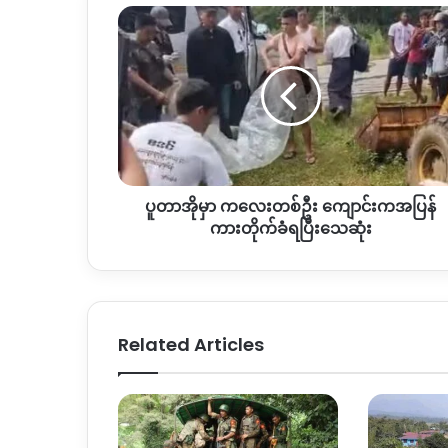
ပူ
တာ
အို
မှာ
ကလေး
တစ်
ဦး
ကျောင်း
က
ပူတာအိုမှာ ကလေးတစ်ဦး ကျောင်းကအပြန်
အပြန်
ကား
ကားတိုက်ခံရပြီးသေဆုံး
တိုက်
ခံ
ရ
ပြီး
သေဆုံး
Related Articles