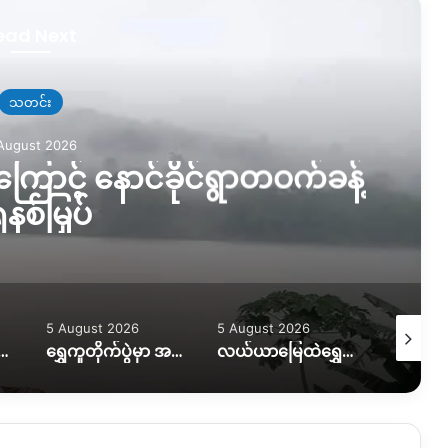
ead Next
သတင်း
August 2026
းသွားလာရေး ပိုခက်၊ ကုန်တင်
ထွန်စက်နဲ့ ဆွဲထုတ်နေရ
5 August 2026
5 August 2026
5 August
ရွှေကူတိုက်ပွဲမှာ အရေးပါတဲ့ စစ်တပ်စခန်းတစ်ခုကို သိမ်းပိုက်နိုင်ကြောင်း KIO ပြော
လယ်ယာမြေထဲရွှေတူးဖော်နေတာကို ရပ်တန့်ပေးဖို့ဒေသခံတွေတောင်းဆိုနေ
ဖားကန့်မှာ ရေဘေးထပ်ကြုံရတဲ့အခြေအနေဘယ်ရှိနေသလဲ။