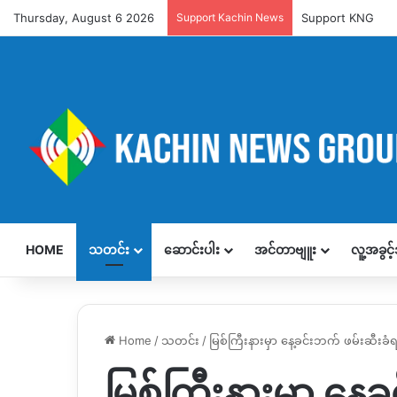
Thursday, August 6 2026
Support Kachin News
Support KNG
HOME
သတင်း
ဆောင်းပါး
အင်တာဗျူး
လူ့အခွင
Home
/
သတင်း
/
မြစ်ကြီးနားမှာ နေ့ခင်းဘက် ဖမ်းဆီးခံရမ
မြစ်ကြီးနားမှာ နေ့