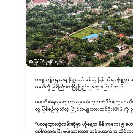
မြစ်ကြီးနားမြို့တွင်းပုံ
ကချင်ပြည်နယ်ရဲ့ မြို့တော်ဖြစ်တဲ့ မြစ်ကြီးနားမြို့မှ
တယ်လို့ မြစ်ကြီးနားမြို့ပြည်သူတွေ ပြောပါတယ်။
ဖမ်းဆီးခံရသူတွေဟာ လူငယ်၊လူလတ်ပိုင်းတွေများပြီး
လို့ ဖြစ်စဉ်ကိုသိတဲ့ မြို့ခံအမျိုးသားတစ်ဦး
KNG
ကို 
“
ပလနသွားတဲ့လမ်းဆုံမှာ ဟိုနေ့က မိန်းကလေး ၅ ယ
ပေါ်ကဆင်းပြီး ဖမ်းသွားတာ။ တစ်ယောက်က ဆိုင်က