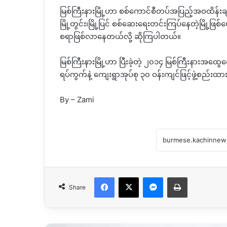
မြစ်ကြီးနားမြို့ဟာ စစ်ကောင်စီတပ်အပြည့်အဝထိန်းချ
မြို့တွင်း၊မြို့ပြင် စစ်ဆေးရေးတင်းကြပ်နေတဲ့မြို့ဖြစ
စရာဖြစ်လာနေတယ်လို့ ဆိုကြပါတယ်။
မြစ်ကြီးနားမြို့ဟာ ပြီးခဲ့တဲ့ ၂၀၁၄ မြစ်ကြီးနားအ‌ထွေ
ရပ်ကွက်နဲ့ ကျေးရွာအုပ်စု ၃၀ ဝန်းကျင်ဖြင့်ဖွဲ့စည်း
By – Zami
Facebook
X
Messenger
Print
Share