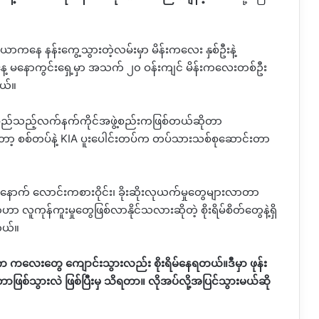
ေ နန်းကွေ့သွားတဲ့လမ်းမှာ မိန်းကလေး နှစ်ဦးနဲ့
ေ့ မနောကွင်းရှေ့မှာ အသက် ၂၀ ဝန်းကျင် မိန်းကလေးတစ်ဦး
တယ်။
ွေဟာ မည်သည့်လက်နက်ကိုင်အဖွဲ့စည်းကဖြစ်တယ်ဆိုတာ
့ စစ်တပ်နဲ့
KIA
ပူးပေါင်းတပ်က တပ်သားသစ်စုဆောင်းတာ
နောက် လောင်းကစားဝိုင်း၊ ခိုးဆိုးလုယက်မှုတွေများလာတာ
ာ လူကုန်ကူးမှု‌တွေဖြစ်လာနိုင်သလားဆိုတဲ့ စိုးရိမ်စိတ်တွေနဲ့ရှိ
တယ်။
်က ကလေးတွေ ကျောင်းသွားလည်း စိုးရိမ်နေရတယ်။ဒီမှာ ဖုန်း
ြစ်သွားလဲ ဖြစ်ပြီးမှ သိရတာ။ လိုအပ်လို့အပြင်သွားမယ်ဆို