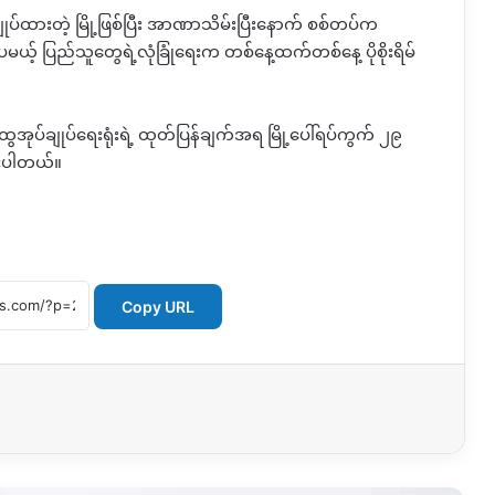
ုပ်ထားတဲ့ မြို့ဖြစ်ပြီး အာဏာသိမ်းပြီးနောက် စစ်တပ်က
်ပေမယ့် ပြည်သူ‌တွေရဲ့လုံခြုံရေးက တစ်နေ့ထက်တစ်နေ့ ပိုစိုးရိမ်
ထွေအုပ်ချုပ်ရေးရုံးရဲ့ ထုတ်ပြန်ချက်အရ မြို့ပေါ်ရပ်ကွက် ၂၉
ထားပါတယ်။
Copy URL