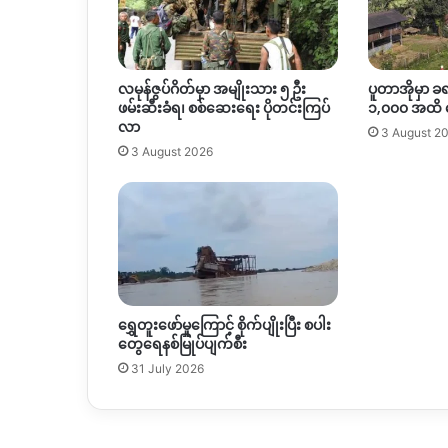
လမုန်ဇွပ်ဂိတ်မှာ အမျိုးသား ၅ ဦး
ပူတာအိုမှာ ခ
ဖမ်းဆီးခံရ၊ စစ်ဆေးရေး ပိုတင်းကြပ်
၁,၀၀၀ အထိ
လာ
3 August 2
3 August 2026
ရွှေတူးဖော်မှုကြောင့် စိုက်ပျိုးပြီး စပါး
တွေရေနစ်မြုပ်ပျက်စီး
31 July 2026