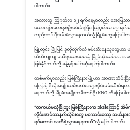
ပါတယ်။
အလားတူ ဩဂုတ်လ ၁၂ ရက်နေ့မှာလည်း အေးမြသာယာကန
ယောကျာ်းလေးနှစ်ဦးဖမ်းခံရပြီး၊ ဩဂုတ်လ ၁၉ ရက်န
လည်းထပ်ပြီးဖမ်းခံသွားရတယ်လို့ မြို့ခံတွေပြောပါ
မြို့တွင်း၊မြို့ပြင် ခုလ်ိုလိုက်လံ ဖမ်းဆီးနေသူတ
တိတိကျကျ မသိရသေးပေမယ့် မြို့ခံသုံးသပ်တာကတော
ဖြစ်နိုင်တယ်လို့ ခန့်မှန်းပြောဆိုနေကြပါတယ်။
တစ်ဖက်မှာလည်း မြစ်ကြီးနားမြို့ဟာ အာဏာသိမ်းပြီး
ကြောင့် ဒီလိုအမျိုးသမီးငယ်အများပိုင်းဖမ်းဆီးခံရတာဟ
နေတယ်လို့ မြို့ခံအမျိုးသမီးတစ်ဦး
KNG
ကိုပြောပါ
“
တကယ်မလုံခြုံဘူး မြစ်ကြီးနားက အဲဒါ‌ကြောင့် အိမ
လိုင်း၊အင်တာနက်လိုင်းတွေ မကောင်းတော့ ဘယ်နားဘာဖ
ရင်တောင် သတိနဲ့သွားနေရတယ်
”
လို့ ပြောပါတယ်။