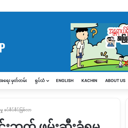
့်အရေး မှတ်တမ်း
ရုပ်သံ
ENGLISH
KACHIN
ABOUT US
ှု ခပ်စိပ်စိပ်ဖြစ်လာ
ခင်းဘက် ဖမ်းဆီးခံရမှု