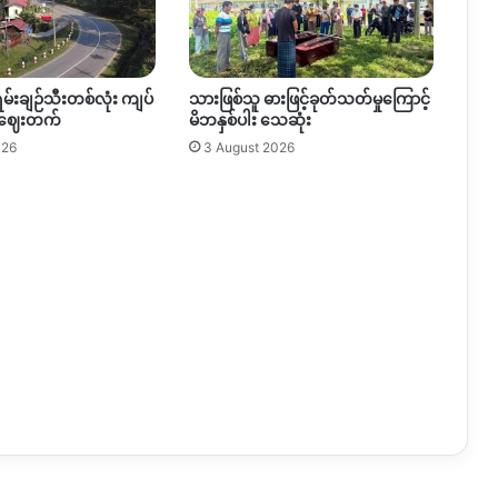
ရမ်းချဉ်သီးတစ်လုံး ကျပ်
သားဖြစ်သူ ဓားဖြင့်ခုတ်သတ်မှုကြောင့်
 ဈေးတက်
မိဘနှစ်ပါး သေဆုံး
026
3 August 2026