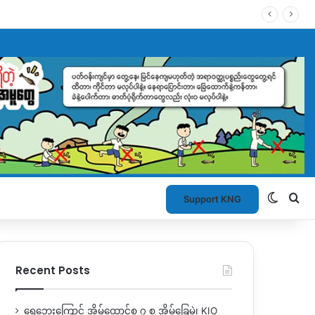
Switch
Se
Support KNG
Recent Posts
ရေဘေးကြောင့် အိမ်ထောင်စု ၇ စု အိမ်ခြေမဲ့၊ KIO