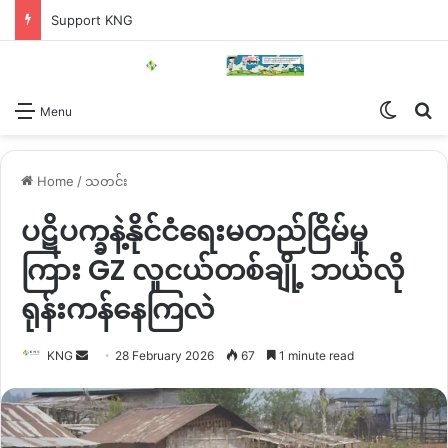
Support KNG
Switch
Se
Menu
Home
/
သတင်း
ပဋိပက္ခနဲ့နိုင်ငံရေးမတည်ငြိမ်မှု
ကြား GZ လူငယ်တစ်ချို့ ဘယ်လို
ရုန်းကန်နေကြလဲ
Send
KNG
28 February 2026
67
1 minute read
an
email