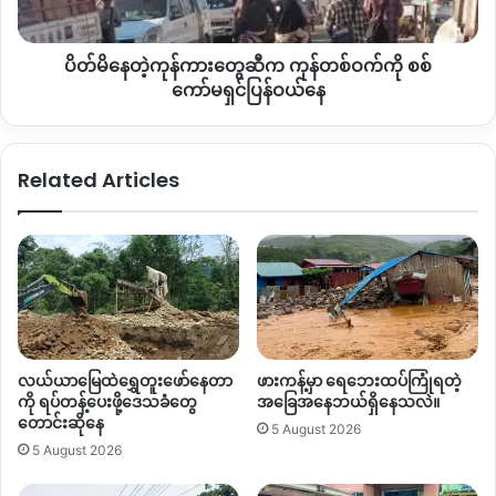
ကုန်
တစ်ဝက်
အခုလို လူငယ်တွေရဲ့ တာဝန်ယူမှုနဲ့ ပါဝင်ဆောင်ရွက်မှုတွေက
ပိတ်မိနေတဲ့ကုန်ကားတွေဆီက ကုန်တစ်ဝက်ကို စစ်
ကို
အနာဂတ်မျိုးဆက်များအတွက် သဘာဝသယံဇာတကို ထိန်းသိမ်း
စစ်
ကော်မရှင်ပြန်ဝယ်နေ
နိုင်မယ်ဆိုတဲ့ မျှော်လင့်ချက်တွေရှိနေပေမဲ့လည်း မြန်မာပြည်မာ
ကော်မရှင်
ပြန်
တော့ လူငယ်တွေအနေနဲ့သဘာဝသယံဇာတ ထိန်းသိမ်းရေးဆိုတဲ့
ဝယ်
နေရာမှပါဝင်ဖို့အလှမ်းဝေးနေသေးတယ်လို့ ကချင်ကျောင်းသား
Related Articles
နေ
လူငယ်တစ်ဦးကထောက်ပြပါတယ်။
“
လုပ်ငန်းဆိုင်ရာအခွင့်အရေးပေါ့နော် များများစားစားမရှိဘူး။ ရှိတာ
ကတော့ စားသောက်ဆိုင်ပေါ့ လတိုင်းနီးပါး စားသောက် ဆိုင် အသစ်
ရှိတယ်။ လုပ်ငန်းဆိုင်ရာအခွင့်အလမ်းကောင်းကောင်းမရှိဘူး။ ပြီး
တော့ တစ်ဖက်မှာ လုပ်ငန်းဆိုင်ရာ
Skill
ပိုင်းပေါ့။ ပြီးရင်မူဝါဒမရှိ
ဘူး။ အဲ့ဒါက လူငယ်တွေကိုတိုးတက်ဖို့ အစီအစဥ်မရှိသ‌လောက်
လယ်ယာမြေထဲရွှေတူးဖော်နေတာ
ဖားကန့်မှာ ရေဘေးထပ်ကြုံရတဲ့
ပေါ့။ ကျနော်အခုအိန္ဒိယမှာ နေတယ်။ ဒီမှာက အကုန်လုံးလုပ်ပေး
ကို ရပ်တန့်ပေးဖို့ဒေသခံတွေ
အခြေအနေဘယ်ရှိနေသလဲ။
တယ်။
…..
သူတို့ဘာသာသူတို့ စနစ်တကျလုပ်ထားတော့ ဒါပြီးရင်ဒါ
တောင်းဆိုနေ
5 August 2026
ဆိုပြီး တချိန်ချိန်မှာ နိုင်ငံအတွက်
Public Setter
သူ့နေရာနဲ့သူရကြ
5 August 2026
တာပေါ့။ ဒါပေမဲ့ကျနော်တို့ဆီမှာက သဘာဝပတ်ဝန်းကျင်အတွက်
လည်း တားမဲ့သူမရှိဘူး။ အကုန်လုံး က လုပ်ကြတာပေါ့။ ဥပဒေ