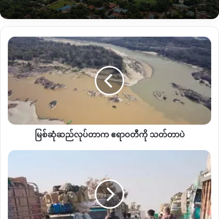
လုပ်ငန်းတွေထဲရောက်ကုန်ကြရပြီး ကချင်ပြည်နယ်လို သယံဇာတ
ပေါများတဲ့ဒေသမှာ ကြီးပြင်းတဲ့လူငယ်တွေကတော့တော့
သယံဇာတလုပ်ငန်းခွင်တွေထဲရောက်ကုန်ကြရတယ်လို့ မြစ်ကြီးနား
မြစ်ဆုံ
မြို့ခံလူငယ်တစ်ဦးကပြောပါတယ်။
ဆည်
လုပ်
“
ကျနော်တို့အိမ်မှာက မိသားစုဝင် ၄ ယောက်ရှိတယ်။ မြစ်ကြီးနားမှာ
တာက
ဧရာဝတီ
နေ့စားအလုပ်လုပ်ပေမဲ့ ဘယ်လိုမှမလောက်တော့တဲ့ အတွက် ပန်ဝါ
ကို
သတ္တုလုပ်ငန်းဆိုက်တွေကိုရောက်လာတာ။ ဒီမှာက တစ်ရက်ကို
သတ်
တရုတ်ငွေ ၁၀၀ ရတယ်လေ။ မြန်မာငွေနဲ့ဆို၅ သောင်းပေါ့ အဲ့လိုနဲ့ပဲ
တာ
သတ္တုဆိုက်ထဲရောက်လာတာ။ သတ္တုဆိုက်မှာလုပ်တာကလည်း
ပဲ
အသက်ကြီးတဲ့အခါ ကျန်းမာရေး အတွက် ထိခိုက်လာနိုင်ပါတယ်။
မြစ်ဆုံဆည်လုပ်တာက ဧရာဝတီကို သတ်တာပဲ
ဒါပေမဲ့ တခြားရွေးချယ်စရာမရှိတော့ ဒီလိုနေရာမှာလာလုပ်ရတာ
ပိတ်
ပေါ့
”
လို့
မြစ်ကြီးနားမြို့ခံ ကိုအားဝူကပြောပါတယ်။
မိ
နေ
လူငယ်တွေရဲ့ပါဝင်ဆောင်ရွက်မှုဟာ သဘာဝသယံဇာတထိန်းသိမ်း
တဲ့
ရေးမှာ အရေးပါတဲ့အချက်တစ်ခုဖြစ်ပြီး ဒီအချက်ဟာ ယနေ့ခေတ်
ကုန်ကား
မှာပိုပြီး ထင်ရှားလာတယ်လို့ သဘာဝပတ်ဝန်းကျင်အရေး
တွေ
ဆီက
ကျွမ်းကျင်တဲ့ပညာရှင်တွေကဆိုကြပါတယ်။