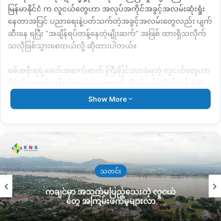
မြန်မာနိုင်ငံ က လူငယ်တွေဟာ အလုပ်အကိုင်အခွင့်အလမ်းဆုံးရှုံး
နေတာအပြင် ပညာရေးနဲ့ပတ်သက်တဲ့အခွင့်အလမ်းတွေလည်း ပျက်
ဆီးနေ ရပြီး
“
အချိန်ရပ်တန့်နေတဲ့မျိုးဆက်
”
အဖြစ် ထားရှိသလိုက်
သလိုဖြစ်သွားစေတယ်လို့ ဆိုထားပါတယ်။
စစ်အစိုးရရဲ့ခေတ်အဆက်ဆက် ကြီးပြင်းလာခဲ့ရတဲ့ လူငယ်တွေဟာ
မိမိတို့ဘဝရှင်သန်ရပ်တည်ရေးအတွက် ကိုယ့်နည်းကိုယ့်ဟန် နဲ့ဘဲ
အလုပ်အကိုင်အခွင့်အလမ်းတွေရှာဖွေနေကြရတယ်လို့ မြစ်ကြီးနား
Show More
မြို့ခံလူငယ်တွေကပြောပါတယ်။
၂၀၂၁ အာဏာသိမ်းချိန် ဒီကာလအတွင်းကြီးပြင်းလာတဲ့
Gen Z
လို့
ခေါ်ကြတဲ့ ဒီမျိုးဆက်တွေကတော့ မိမိနိုင်ငံမှာအလုပ်အကိုင်
အခွင့်အလမ်းနည်းပါးတာကြောင့် တိုင်းတစ်ပါးကိုထွက်ပြီး
ရွှေ့ပြောင်းအလုပ်သမားအဖြစ်အလုပ်လုပ်ကြသလို တချို့ကတော့
သတင်း
အန္တရာယ်များတဲ့အသက်မွေးဝမ်းကျောင်းတွေဘက်ကိုရောက်ကြရ
ကချင်မှာ အသက်မပြည့်သေးတဲ့ လူငယ်
သူတွေရှိတယ်လို့ စစ်တမ်းတွေအရသိရပါတယ်။
တွေ အကြမ်းဖက်မှုများလာ
ဥပမာ လက်ရှိကာလမှာတော့ ကျားဖြန့်လုပ်ငန်းလို ငွေလိမ်တဲ့