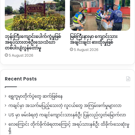
ကောင်းကောင်းရှိလာရင်တော့ အဆင်ပြေသွားမယ်လို့ ထင်ပါ
တယ်
”
လို့ပြောပါတယ်။
ပညာရေးအဆင့်မြင့်ပြီးသား လူငယ်တွေတောင် အလုပ်အကိုင်
ဘုန်းကြီးကျောင်းပေါက်ကွဲမှုဖြစ်
မြစ်ကြီးနားမှာ ကျောင်းသား
ရှာဖွေရခက်ခဲနေကြရတဲ့ မြန်မာနိုင်ငံရဲ့ အနာဂတ်အတွက် လူငယ်
အရပ်သားတစ်ဦးသေ၊သံဃာ
အချင်းချင်း ဓားထိုးမှုဖြစ်
တွေကို ရင်းနှီးမြှုပ်နှံခြင်းဟာ မဖြစ်မနေလိုအပ်နေတယ်လို့
တစ်ပါးပျံလွန်တော်မူ
5 August 2026
ကုလသမဂ္ဂ ဖွံ့ဖြိုးရေးအစီအစဉ်
(UNDP)
ရဲ့အစီရင်ခံ စာမှာရေးသား
5 August 2026
ထားပါတယ်။
တစ်ဖက်မှာ နိုင်ငံတစ်ခုလုံးကိုခြုံကြည့်ရင်တော့ မြန်မာပြည်ရဲ့
Recent Posts
ကျေးလက်ဒေသလူငယ်တွေဟာ မြို့ပြဒေသလူငယ်တွေနဲ့ နှိုင်းယှဥ်
ကြည့်ရင် ပညာရေးနဲ့ အလုပ်အကိုင်အခွင့်အရေးတွေရရှိဖို့
ရွှေကူမှာတိုက်ပွဲတွေ ဆက်ဖြစ်နေ
အခွင့်အလမ်းပိုနည်းပြီး ဒါ့ကြောင့်လည်း နိုင်ငံတွင်းမှာ မညီမျှမှုတွေ
ပိုဖြစ်လာတာလို့
(UNDP)
ကဆိုပါတယ်။
ကချင်မှာ အသက်မပြည့်သေးတဲ့ လူငယ်တွေ အကြမ်းဖက်မှုများလာ
US မှာ ဖမ်းခံရတဲ့ ကချင်ကျောင်းသားနှစ်ဦး ပြန်လည်လွတ်မြောက်လာ
တစ်ဖက်မှာ အနာဂတ်ရဲ့လူငယ်တွေဖြစ်တဲ့ မြန်မာနိုင်ငံတစ်ဝှမ်းက
လေကြောင်း တိုက်ခိုက်ခံရတာကြောင့် အရပ်သားနှစ်ဦး ထိခိုက်၊သေဆုံးမှု
ကလေးငယ်စုစုပေါင်းရဲ့ သုံးပုံတစ်ပုံကျော်ရှိတဲ့ ကလေးငယ် ဦးရေ
ရှိ