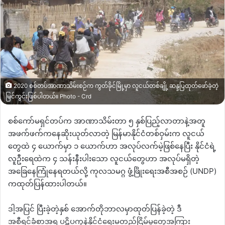
2020 စစ်တပ်အာဏာသိမ်းစဉ်က ကွတ်ခိုင်မြို့မှာ လူငယ်တစ်ချို့ ဆန္ဒပြထုတ်ဖော်ခဲ့တဲ့
မြင်ကွင်းဖြစ်ပါတယ်။ Photo - Crd
စစ်ကော်မရှင်တပ်က အာဏာသိမ်းတာ ၅ နှစ်ပြည့်လာတာနဲ့အတူ
အဖက်ဖက်ကနေဆိုးယုတ်လာတဲ့ မြန်မာနိုင်ငံတစ်ဝှမ်းက လူငယ်
တွေထဲ ၄ ယောက်မှာ ၁ ယောက်ဟာ အလုပ်လက်မဲ့ဖြစ်နေပြီး နိုင်ငံရဲ့
လူဦးရေထဲက ၄ သန်းနီးပါးသော လူငယ်တွေဟာ အလုပ်မရှိတဲ့
အခြေနေကြုံနေရတယ်လို့
ကုလသမဂ္ဂ ဖွံ့ဖြိုးရေးအစီအစဉ်
(UNDP)
ကထုတ်ပြန်ထားပါတယ်။
ဒါ့အပြင် ပြီးခဲ့တဲ့နှစ် အောက်တိုဘာလမှာထုတ်ပြန်ခဲ့တဲ့ ဒီ
အစီရင်ခံစာအရ ပဋိပက္ခနဲ့နိုင်ငံရေးမတည်ငြိမ်မှုတွေအကြား