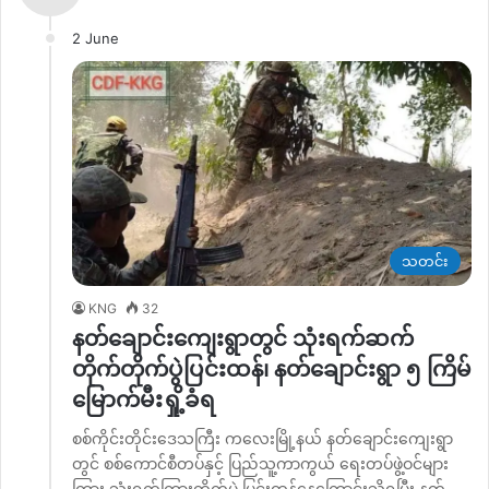
2 June
သတင်း
KNG
32
နတ်ချောင်းကျေးရွာတွင် သုံးရက်ဆက်
တိုက်တိုက်ပွဲပြင်းထန်၊ နတ်ချောင်းရွာ ၅ ကြိမ်
မြောက်မီးရှို့ခံရ
စစ်ကိုင်းတိုင်းဒေသကြီး ကလေးမြို့နယ် နတ်ချောင်းကျေးရွာ
တွင် စစ်ကောင်စီတပ်နှင့် ပြည်သူ့ကာကွယ် ရေးတပ်ဖွဲ့ဝင်များ
ကြား သုံးရက်ကြားတိုက်ပွဲ ပြင်းထန်နေကြောင်းသိရပြီး နတ်