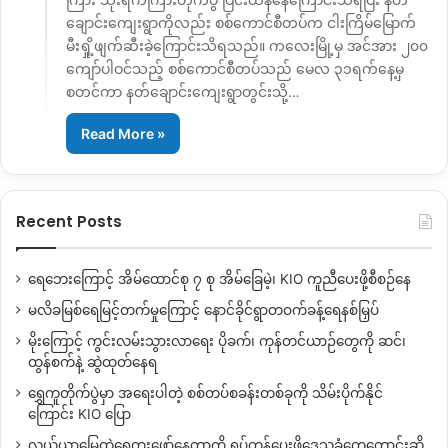
ချောင်းကျေးရွာကိုလည်း စစ်ကောင်စီတပ်က ငါးကြိမ်မြောက်
မီးရှို့ဖျက်ဆီးခဲ့ကြောင်းသိရသည်။ ကလေးမြို့မှ အင်အား ၂၀၀
ကျော်ပါဝင်သည့် စစ်ကောင်စီတပ်သည် မေလ ၃၁ရက်နေ့မှ
စတင်ကာ နတ်ချောင်းကျေးရွာတွင်းသို့…
Read More »
Recent Posts
ရေဘေးကြောင့် အိမ်ထောင်စု ၇ စု အိမ်ခြေမဲ့၊ KIO ကူညီပေးဖို့စီစဉ်နေ
မလိခမြစ်ရေမြင့်တက်မှုကြောင့် နောင်ခိုင်ရွာတဝက်ခန့်ရေနစ်မြှပ်
မိုးကြောင့် ကွင်းလမ်းသွားလာရေး ပိုခက်၊ ကုန်တင်ယာဉ်တွေကို ဆင်၊
ထွန်စက်နဲ့ ဆွဲထုတ်နေရ
ရွှေကူတိုက်ပွဲမှာ အရေးပါတဲ့ စစ်တပ်စခန်းတစ်ခုကို သိမ်းပိုက်နိုင်
ကြောင်း KIO ပြော
လယ်ယာမြေထဲရွှေတူးဖော်နေတာကို ရပ်တန့်ပေးဖို့ဒေသခံတွေတောင်းဆို