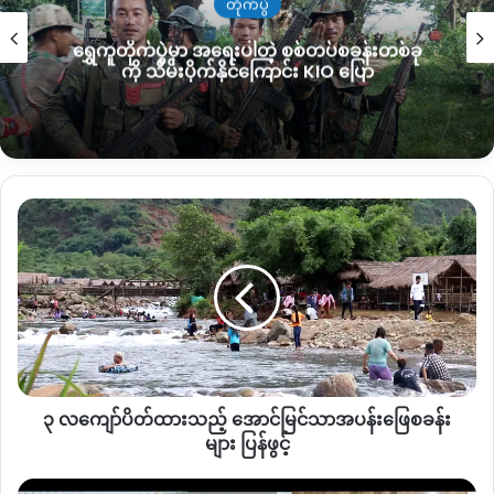
တိုက်ပွဲ
“သူတို့အစိုးရအနေနဲ့လုပ်ဆောင်လာလိမ့်မယ်။ ကျွန်တော်တို့အနေနှင့်
ရွှေကူတိုက်ပွဲမှာ အရေးပါတဲ့ စစ်တပ်စခန်းတစ်ခု
ဘာမှမသိဘူး။ သူတို့ဘက်ပိုင်းကျတော့ဘယ်လိုလဲမသိဘူး၊
ကို သိမ်းပိုက်နိုင်ကြောင်း KIO ပြော
ကျွန်တော်တို့လုပ်ရမည့်ဟာတွေကိုပဲ ကျွန်တော်တို့လုပ်ဆောင်သွား
မယ်၊ သူတို့နဲ့တော့မထပ်အောင်တော့လုပ်တယ်။” ဟု KHCC ဥက္ကဌ
သိက္ခာတော်ရဆရာ ခလမ်ဆမ်ဆွန်က ပြောသည်။
တရုတ်နိုင်ငံသည် မြန်မာနိုင်ငံ၏ ငြိမ်းချမ်းရေး၊ ဖွံ့ဖြိုးတိုးတက်မှုနှင့်
၃
ကချင်ပြည်နယ်အတွင်းရှိနေရပ်စွန့်ခွာသူများ ပြန်လည်နေရာချထား
လ
ရေးလုပ်ငန်းများကိုထောက်ခံအားပေးကြောင်း၊ မြန်မာနိုင်ငံဆိုင်ရာ
ကျော်
တရုတ်သံရုံးကလည်း သြဂုတ် ၆ ရက်နေ့တွင် သဘောထားထုတ်ပြန်
ပိတ်
ထား
ခဲ့သည်။
သည့်
အောင်မြင်
ကချင်လူသားချင်းစာနာထောက်ထားမှုအဖွဲ့ KHCC ကလည်း စစ်
သာ
ရှောင်များကိုနေရပ်ပြန်ပို့ရန် ကျေးရွာ ၁၇ ရွာကို ရွေးချယ်ထားပြီး
အပန်းဖြေ
၎င်းတို့မှာ ယနေ့ထိ ရွာမပျက်ဘဲ ရှိနေသောနေရာ၊ အစိုးရ ၂ ဖက်၏
၃ လကျော်ပိတ်ထားသည့် အောင်မြင်သာအပန်းဖြေစခန်း
စခန်း
အုပ်ချုပ်မှုအာဏာရောနှောစွာမသက်ရောက်သောနေရာ စသည်တို့
များ
များ ပြန်ဖွင့်
ပြန်ဖွင့်
ဖြစ်သည်။
၂၁