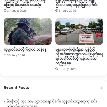
သားဖြစ်သူ ဓားဖြင့်ခုတ်သတ်မှု
ရွှေတူးဖော်မှုကြောင့် စိုက်ပျိုး
ကြောင့် မိဘနှစ်ပါး သေဆုံး
ပြီး စပါးတွေရေနစ်မြုပ်ပျက်စီး
3 August 2026
31 July 2026
Copy URL
ဟုမ္မလင်းမှာတိုက်ပွဲပြင်းထန်နေ
မန္တလေး–မြစ်ကြီးနားပြန်ပိတ်
လို့ အင်းတော်ကွင်းလမ်း ပြန်သုံးနေ
30 July 2026
ရ၊ လချီပိတ်မိတဲ့ကုန်ကားတွေ
လည်းရှိနေ
30 July 2026
Recent Posts
မိုးကြောင့် ကွင်းလမ်းသွားလာရေး ပိုခက်၊ ကုန်တင်ယာဉ်တွေကို ဆင်၊
ထွန်စက်နဲ့ ဆွဲထုတ်နေရ