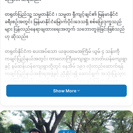
တရုတ်ပြည်သူ့ သမ္မတနိုင်ငံ ၊ သမ္မတ ရှီကျင့်ဖျင်၏ မြန်မာနိုင်ငံ
ခရီးစဉ်အတွင်း မြန်မာနိုင်ငံမြောက်ပိုင်းဒေသရှိ စစ်ပြေးဒုက္ခသည်
များ ပြန်လည်နေရာချထားရေးအတွက် သဘောတူခဲ့ခြင်းဖြစ်သည်
ဟု ဆိုသည်။
တရုတ်နိုင်ငံက ပေးအပ်သော ယခုပထမအကြိမ် ယွမ် ၄ သန်းကို
ကချင်ပြည်နယ်အတွင်း တာလောကြီးကျေးရွာ၊ ဒဘတ်ယန်ကျေးရွာ
နှင့် နမ်ဆန်ယန်ကျေးရွာတို့တွင် နေအိမ် ၁၉၁ လုံးတည်ဆောက်ရန်
ကချင်ပြည်နယ်အစိုးရအဖွဲ့နှင့် ညှိနှိုင်း၍ ဆောင်ရွက် အသုံးပြုသွား
မည်ဖြစ်ကြောင်း လူမှုဝန်ထမ်းကယ်ဆယ်ရေးနှင့် ပြန်လည်နေရာ
ချထားရေးဌာနက ထုတ်ပြန်ထားသည်။
Show More
ယခုလို တရုတ်နိုင်ငံ၏ ကချင်စစ်ရှောင်များအတွက် ကူညီထောက်ပံ့
မှုများနှင့် အစိုးရ၏ ပြန်လည်နေရာချထားရေး ကျေးရွာရွေးချယ်မှု
လုပ်ငန်းများကို အသေးစိတ်မသိရသေးကြောင်း ကချင်လူသားခြင်း
စာနာထောက်ထားမှုအဖွဲ့ KHCC ဘက် မှ သိရသည်။