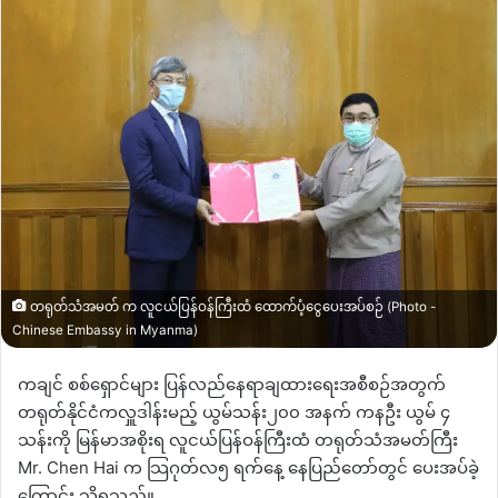
တရုတ်သံအမတ် က လူငယ်ပြန်ဝန်ကြီးထံ ထောက်ပံ့ငွေပေးအပ်စဉ် (Photo -
Chinese Embassy in Myanma)
ကချင် စစ်ရှောင်များ ပြန်လည်နေရာချထားရေးအစီစဉ်အတွက်
တရုတ်နိုင်ငံကလှူဒါန်းမည့် ယွမ်သန်း၂၀၀ အနက် ကနဦး ယွမ် ၄
သန်းကို မြန်မာအစိုးရ လူငယ်ပြန်ဝန်ကြီးထံ တရုတ်သံအမတ်ကြီး
Mr. Chen Hai က သြဂုတ်လ၅ ရက်နေ့ နေပြည်တော်တွင် ပေးအပ်ခဲ့
ကြောင်း သိရသည်။