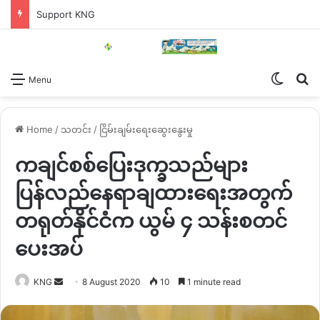
Support KNG
Switch
Se
Menu
Home
/
သတင်း
/
ငြိမ်းချမ်းရေးဆွေးနွေးမှု
ကချင်စစ်ပြေးဒုက္ခသည်များ
ပြန်လည်နေရာချထားရေးအတွက်
တရုတ်နိုင်ငံက ယွမ် ၄ သန်းစတင်
ပေးအပ်
Send
KNG
8 August 2020
10
1 minute read
an
email