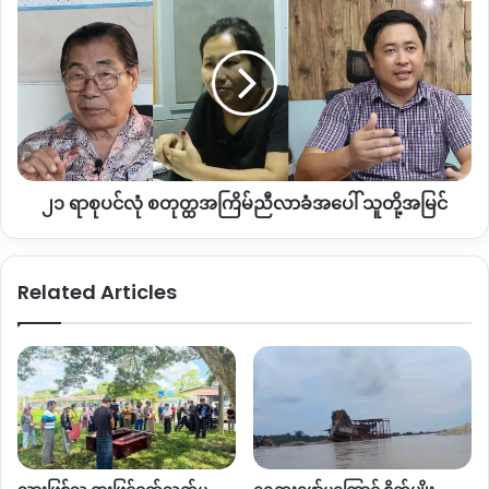
ရာစု
ဝိုင်းမော်မြို့နယ် ရွှေညောင်ပင်ကျေးရွာမှ စစ်ပြေးဒုက္ခသည်
ပင်
အိမ်ထောင်စု ၁၀ စုကို KHCC ၏ အစီစဉ်ဖြင့် ဇူလိုင် ၄ ရက်နေ့တွင်
လုံ
ပထမအကြိမ် နေရပ်ပြန်ပို့ခဲ့သည်။
စတုတ္ထ
အကြိမ်
ညီလာခံ
အလားတူ မိုးမောက်နှင့် မံစီမြို့နယ်အတွင်းရှိ ကျေးရွာအချို့တွင်
အပေါ်
လည်း စစ်ရှောင်များကို နေရပ်ပြန်ပို့ရန် နေအိမ်များ ဆောက်လုပ်နေ
သူ
ပြီဟု သိရသည်။
၂၁ ရာစုပင်လုံ စတုတ္ထအကြိမ်ညီလာခံအပေါ် သူတို့အမြင်
တို့
အမြင်
၂၀၁၁ ခုနှစ်မှ စတင်ဖြစ်ပွားခဲ့သော ကချင်ဒေသတစ်ကျော့ပြန်
တိုက်ပွဲကြောင့် ကချင်ပြည်နယ်နှင့် ရှမ်းမြောက်တွင် ကချင်စစ်ပြေး
Related Articles
ဒုက္ခသည်ပေါင်း ၁ သိန်းကျော်ရှိနေဆဲဖြစ်သည်။ စစ်ဘေးကာလ ၉
နှစ်ကျော်လာချိန် လုံခြုံရေး အာမခံချက်ပေးပါက နေရပ်ပြန်ရေးကို
လိုလားကြောင်း စစ်ရှောင်များကလည်း ပြောဆိုလာကြပြီဖြစ်သည်။
သို့သော်လည်း အစိုးရတပ်မတော်နှင့် ကချင်လွတ်လပ်ရေး
တပ်မတော် KIA တို့ကြား အပစ်ရပ်လက်မှတ် တစ်စုံတစ်ရာထိုးထား
ခြင်း မရှိသဖြင့် စိုးရိမ်မှုများ ရှိနေဆဲဖြစ်သည်။