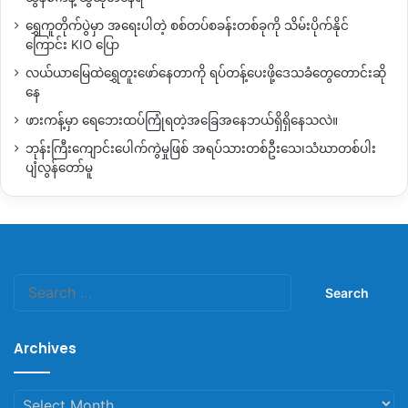
ရွှေကူတိုက်ပွဲမှာ အရေးပါတဲ့ စစ်တပ်စခန်းတစ်ခုကို သိမ်းပိုက်နိုင်
ကြောင်း KIO ပြော
လယ်ယာမြေထဲရွှေတူးဖော်နေတာကို ရပ်တန့်ပေးဖို့ဒေသခံတွေတောင်းဆို
နေ
ဖားကန့်မှာ ရေဘေးထပ်ကြုံရတဲ့အခြေအနေဘယ်ရှိရှိနေသလဲ။
ဘုန်းကြီးကျောင်းပေါက်ကွဲမှုဖြစ် အရပ်သားတစ်ဦးသေ၊သံဃာတစ်ပါး
ပျံလွန်တော်မူ
Search
for:
Archives
Archives