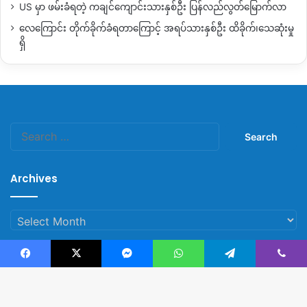
US မှာ ဖမ်းခံရတဲ့ ကချင်ကျောင်းသားနှစ်ဦး ပြန်လည်လွတ်မြောက်လာ
လေကြောင်း တိုက်ခိုက်ခံရတာကြောင့် အရပ်သားနှစ်ဦး ထိခိုက်၊သေဆုံးမှု
ရှိ
Search
for:
Archives
Archives
Facebook
X
Messenger
WhatsApp
Telegram
Viber
© Copyright 2023, All Rights Reserved |
Kachin News Group