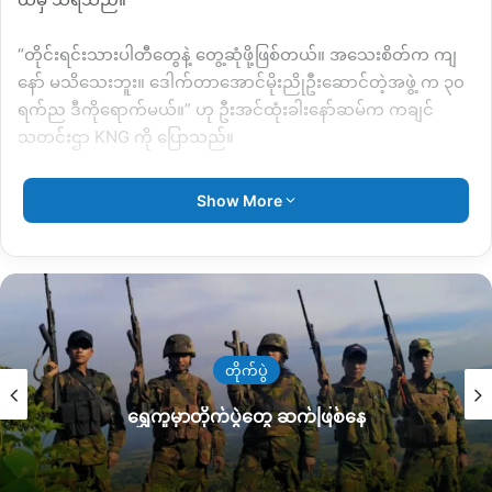
“တိုင်းရင်းသားပါတီတွေနဲ့ တွေ့ဆုံဖို့ဖြစ်တယ်။ အသေးစိတ်က ကျ
နော် မသိသေးဘူး။ ဒေါက်တာအောင်မိုးညိုဦးဆောင်တဲ့အဖွဲ့ က ၃၀
ရက်ည ဒီကိုရောက်မယ်။” ဟု ဦးအင်ထုံးခါးနော်ဆမ်က ကချင်
သတင်းဌာ KNG ကို ပြောသည်။
တိုင်းရင်းသားပါတီများနှင့်တွေ့ဆုံရန် NLD က တာဝန်ပေးထား
Show More
သူများမှာ မကွေးတိုင်းဝန်ကြီးချုပ် ဒေါက်တာအောင်မိုးညို ၊
ကရင်ပြည်နယ်ဝန်ကြီးချုပ် နန်းခင်ထွေးမြင့် နှင့် ကချင်ပြည်နယ်
မြစ်ကြီးနားအမျိုးသားလွှတ်တော်ကိုယ်စားလှယ် ဦးအင်ထုံးခါးနော်
ဆမ်တို့ဖြစ်သည်။
ကချင်ပြည်နယ်အပြီး မွန်ပြည်နယ်သို့ဆက်လက်သွားရောက်မည်
တိုက်ပွဲ
ဖြစ်ပြီး ပြည်နယ် ၂ ခုရှိ တိုင်းရင်းသားနိုင်ငံရေးပါတီများ၏ ဆွေးနွေး
ချက်များကို NLD ဗဟိုသို့ ပြန်လည်တင်ပြသွားမည်ဖြစ်ကြောင်း သိ
ရွှေကူမှာတိုက်ပွဲတွေ ဆက်ဖြစ်နေ
ရသည်။