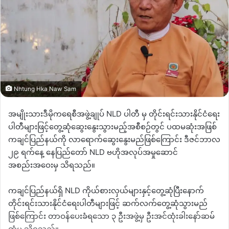
Nhtung Hka Naw Sam
အမျိုးသားဒီမိုကရေစီအဖွဲ့ချုပ် NLD ပါတီ မှ တိုင်းရင်းသားနိုင်ငံရေး
ပါတီများဖြင့်တွေ့ဆုံဆွေးနွေးသွားမည့်အစီစဉ်တွင် ပထမဆုံးအဖြစ်
ကချင်ပြည်နယ်ကို လာရောက်ဆွေးနွေးမည်ဖြစ်ကြောင်း ဒီဇင်ဘာလ
၂၉ ရက်နေ့ နေပြည်တော် NLD ဗဟိုအလုပ်အမှုဆောင်
အစည်းအဝေးမှ သိရသည်။
ကချင်ပြည်နယ်ရှိ NLD ကိုယ်စားလှယ်များနှင့်တွေ့ဆုံပြီးနောက်
တိုင်းရင်းသားနိုင်ငံရေးပါတီများဖြင့် ဆက်လက်တွေ့ဆုံသွားမည်
ဖြစ်ကြောင်း တာဝန်ပေးခံရသော ၃ ဦးအဖွဲ့မှ ဦးအင်ထုံးခါးနော်ဆမ်
ထံမှ သိရသည်။