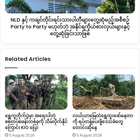
မည့်
အ
NLD နှင့် ကချင်တိုင်းရင်းသားပါတီများတွေ့ဆုံမည့်အစီစဉ်
စီစဉ်
Party
Party to Party မဟုတ်ဘဲ အနိုင်ရကိုယ်စားလှယ်များနှင့်
to
တွေ့ဆုံခြင်းသာဖြစ်
Party
မဟုတ်
ဘဲ
Related Articles
အနိုင်ရ
ကိုယ်စားလှယ်
များ
နှင့်
တွေ့ဆုံ
ခြင်း
သာ
ဖြစ်
ရွှေကူတိုက်ပွဲမှာ အရေးပါတဲ့
လယ်ယာမြေထဲရွှေတူးဖော်နေတာ
စစ်တပ်စခန်းတစ်ခုကို သိမ်းပိုက်နိုင်
ကို ရပ်တန့်ပေးဖို့ဒေသခံတွေ
ကြောင်း KIO ပြော
တောင်းဆိုနေ
5 August 2026
5 August 2026