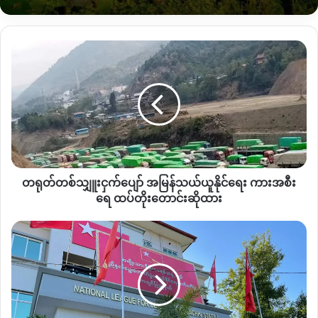
အဆိုပါကိစ္စနှင့်ပတ်သက်ပြီး ကချင်ပြည်နယ်တွင် ပြည်နယ်
လွှတ်တော် ၃ နေရာနှင့် ပြည်သူ့လွှတ်တော် ၁ နေရာအနိုင်ရရှိထား
သော ကချင်ပြည်နယ်ပြည်သူ့ပါတီ KSPP ပါတီ ဥက္ကဌ ဒေါက်တာမ
တရုတ်
နမ်တူးဂျာကို မေးမြန်းကြည့်ရာ ထွေထွေထူးထူး ပြောပြစရာ မရှိသေး
တ
ကြောင်း ပြန်လည်ဖြေကြားခဲ့သည်။
စ်
သျှူး
ငှက်
နောင်အနာဂတ်ပြည်ထောင်စုတည်ဆောက်ရာတွင် ၁၉၄၇ ပင်လုံ
ပျော်
ကတိကဝတ်ကိုအခြခံသောဖက်ဒရယ်ပြည်ထောင်စု တည်ဆောက်
အ
လိုကြောင်း KSPP က NLD ပါတီ၏ ဖိတ်ခေါ်မှုကို အကြောင်းပြန်
မြန်
ထားသည်။
သယ်ယူ
တရုတ်တစ်သျှူးငှက်ပျော် အမြန်သယ်ယူနိုင်ရေး ကားအစီး
နိုင်
ရေး
ရေ ထပ်တိုးတောင်းဆိုထား
ကား
Copy URL
အစီး
NLD
ရေ
နှင့်
ထပ်
ကချင်
တိုး
တိုင်းရင်းသား
တောင်း
ပါတီ
ဆို
များ
ထား
တွေ့ဆုံ