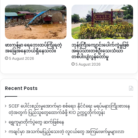
ဖားကန့်မှာ ရေဘေးထပ်ကြုံရတဲ့
ဘုန်းကြီးကျောင်းပေါက်ကွဲမှုဖြစ်
အခြေအနေဘယ်ရှိနေသလဲ။
အရပ်သားတစ်ဦးသေ၊သံဃာ
တစ်ပါးပျံလွန်တော်မူ
5 August 2026
5 August 2026
Recent Posts
SCEF ပေါင်းစည်းမှုအောက်မှာ စစ်ရေး၊ နိုင်ငံရေး မရပ်မနားကြိုးစားနေ
တဲ့အတွက် ပြည်သူတွေထောက်ခံဖို့ KIO ဥက္ကဋ္ဌတိုက်တွန်း
ရွှေကူမှာတိုက်ပွဲတွေ ဆက်ဖြစ်နေ
ကချင်မှာ အသက်မပြည့်သေးတဲ့ လူငယ်တွေ အကြမ်းဖက်မှုများလာ