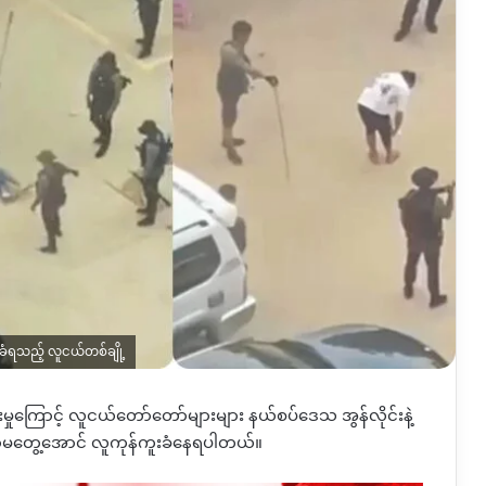
ခံရသည့် လူငယ်တစ်ချို့
ှုကြောင့်
လူငယ်တော်တော်များများ
နယ်စပ်ဒေသ
အွန်လိုင်းနဲ့
ာမတွေ့အောင်
လူကုန်ကူးခံနေရပါတယ်။