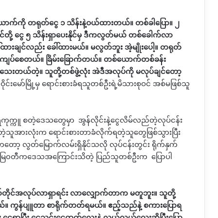
ယောက်ကို တရုတ်ငွေ ၁ သိန်းနဲ့ဝယ်ထားတယ်။ တစ်ခါပြော။ ၂
တို့ ငွေ ၅ သိန်းရှာပေးနိုင်မှ ဒီကလွတ်မယ် တစ်ခေါက်လာ
ားချင်လည်း ခေါ်ထားမယ်။ မလွတ်ဘူး အဲ့မျိုးပေါ့။ တရုတ်
ျဉ်းကျပ်စေတယ်။ ခြိမ်းခြောက်တယ်။ တစ်ယောက်တစ်ခန်း
်သေးတယ်တဲ့။ သူတို့တစ်ဖွဲ့လုံး အဲဒီအလုပ်ကို မလုပ်ချင်တော့
ဝိုင်းမော်မြို့မှ ရောင်းစားခံရသူတစ်ဦးရဲ့မိသားစုဝင် အစ်မဖြစ်သူ
ရွှေကုက္ကူ စတဲ့ဒေသတွေမှာ
အွန်လိုင်းနဲ့ငွေလိမ်လည်တဲ့လုပ်ငန်း
ဲ့သူအားလုံးက ရောင်းစားတာခံလိုက်ရတဲ့သူတွေဖြစ်သွားပြီး
ာ့ လွတ်မြောက်လမ်းရှိနိုင်သလို လုပ်ငန်းတွင်း ရိုက်နှက်
 မြ၀တီကဒေသအကြောင်းသိတဲ့ ပြည်သူတစ်ဦးက
ပြောပါ
ိုယ်တိုင်အလုပ်လာရှာရင်း လာလျှောက်တာက မတူဘူး။ သူတို့
 ရရမယ်။ ကွန်ပျူတာ စာရိုက်တတ်ရမယ်။ ဧည့်သည်နဲ့ စကားပြောရ
ိုး ငွေရှာပြီး ငွေသွင်းငွေထုတ်လေးနဲ့ လွယ်လွယ်လေးဆိုပြီးပြော