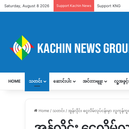
Saturday, August 8 2026
Support Kachin News
Support KNG
HOME
သတင်း
ဆောင်းပါး
အင်တာဗျူး
လူ့အခွင
Home
/
သတင်း
/
အွန်လိုင်း ငွေလိမ်လုပ်ငန်းမှာ လူကုန်က
အွန်လိုင်း ငွေလိမ်လ