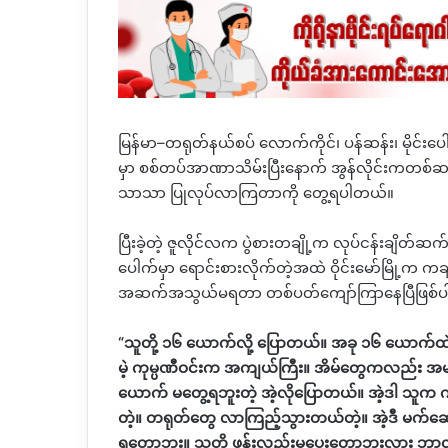
မြန်မာ
–
တရုတ်နယ်စပ် လောက်ကိုင်၊ ပန်ဆန်း၊ မိုင်းပေ
မှာ
စစ်တပ်အာဏာသိမ်းပြီးနောက် အွန်လိုင်းကတစ်ဆင့် ငွေ
သာသာ ပြုလုပ်လာကြတာကို တွေ့ရပါတယ်။
ပြီးခဲ့တဲ့ ဇူလိုင်လက
ပွဲစားတချို့က
လုပ်ငန်းချိတ်ဆက်
ပေါက်မှာ ရောင်းစားလိုက်တဲ့အထဲ ဝိုင်းမော်မြို့က ကခ
အဆက်အသွယ်မရတာ တစ်ပတ်ကျော်ကြာနေပြီဖြစ်
“
သူတို့ ၁၆ ယောက်လို့ ပြောတယ်။ အခု ၁၆ ယောက်ထဲမှာ 
မဲ့ ကုမ္ပဏီဝင်းက အကျယ်ကြီး။ အိမ်တွေကလည်း အမျ
ယောက် မတွေ့ရဘူးတဲ့ အဲ့လိုပြောတယ်။ အဲ့ဒါ သူက 
တဲ့။ တရုတ်တွေ လာကြည့်သွားတယ်တဲ့။ အဲ့ဒီ မက်ဆေ့
ရတော့ဘူး။ သူတို့ ဖုန်းလည်းမပေးတော့ဘူးလား ဘ