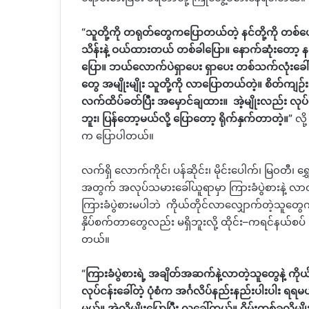
“
သူတို့ကို တရုတ်တွေကပြောတယ်တဲ့ နင်တို့ကို တစ်
သိန်းနဲ့ ဝယ်ထားတယ် တစ်ခါပြော။ နောက်ဆုံးတော့ နင်
ပြော။ ဘယ်လောက်ပဲရှာပေး ရှာပေး တစ်သက်လုံးခေါ်ထ
တွေ အမျိုးမျိုး သူတို့ကို လာပြောတယ်တဲ့။ စိတ်က
လက်ထိပ်ခတ်ပြီး အမှောင်ချထား။
အဲ့မျိုးလည်း လုပ
ဘူး၊ ပြန်တော့မယ်လို့ ပြောတော့ ရိုက်နှက်တာတဲ့။
”
လို့
က ပြောပါတယ်။
လက်ရှိ လောက်ကိုင်၊ ပန်ဆိုင်း၊ မိုင်းပေါက်၊ မြ၀တီ၊ 
အတွက် အလုပ်သမားခေါ်ယူရာမှာ ကြားခံပွဲစားနဲ့ လာတ
ကြားခံပွဲစားမပါဘဲ
ကိုယ်တိုင်လာလျှောက်တဲ့သူတွေကတေ
နှိပ်စက်တာတွေလည်း မရှိဘူးလို့ ထိုင်း
–
ကရင်နယ်စပ်
တယ်။
“
ကြားခံပွဲစားရဲ့ အချိတ်အဆက်နဲ့လာတဲ့သူတွေနဲ့ က
လုပ်ငန်းခေါ်တဲ့ ပုံစံက အင်္ဂလိပ်နည်းနည်းပါးပါး
မယ်။ အဲ့လိုမျိုးပြောပြီး လူခေါ်တယ်။ ဂိမ်းတစ်ခုလိုမျ