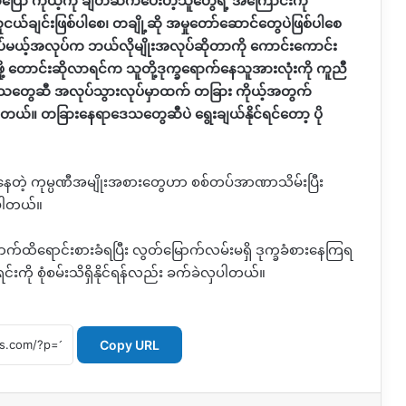
ာ ကိုယ့်ကို ချိတ်ဆက်ပေးတဲ့သူတွေရဲ့ အကြောင်းကို
ငယ်ချင်းဖြစ်ပါစေ၊ တချို့ဆို အမှုတော်ဆောင်တွေပဲဖြစ်ပါစေ
ပ်မယ့်အလုပ်က ဘယ်လိုမျိုးအလုပ်ဆိုတာကို ကောင်းကောင်း
ဖို့ တောင်းဆိုလာရင်က သူတို့ဒုက္ခရောက်နေသူအားလုံးကို ကူညီ
အဲ့ဒီဒေသတွေဆီ အလုပ်သွားလုပ်မှာထက် တခြား ကိုယ့်အတွက်
တယ်။ တခြားနေရာဒေသတွေဆီပဲ ရွေးချယ်နိုင်ရင်တော့ ပို
နေတဲ့ ကုမ္ပဏီအမျိုးအစားတွေဟာ
စစ်တပ်အာဏာသိမ်းပြီး
့ရပါတယ်။
က်ထိရောင်းစားခံရပြီး လွတ်မြောက်လမ်းမရှိ ဒုက္ခခံစားနေကြရ
ကို စုံစမ်းသိရှိနိုင်ရန်လည်း
ခက်ခဲလှပါတယ်။
Copy URL