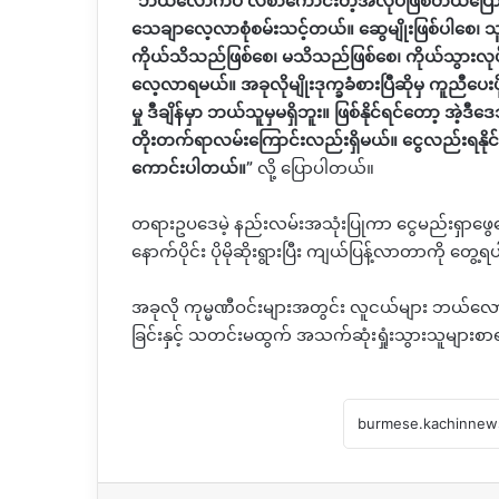
“
ဘယ်လောက်ပဲ လစာကောင်းတဲ့အလုပ်ဖြစ်တယ်ပြောပြေ
သေချာလေ့လာစုံစမ်းသင့်တယ်။ ဆွေမျိုးဖြစ်ပါစေ၊ သူ
ကိုယ်သိသည်ဖြစ်စေ၊ မသိသည်ဖြစ်စေ၊ ကိုယ်သွားလု
လေ့လာရမယ်။ အခုလိုမျိုးဒုက္ခခံစားပြီဆိုမှ ကူညီပေး
မှု ဒီချိန်မှာ ဘယ်သူမှမရှိဘူး။ ဖြစ်နိုင်ရင်တော့ 
တိုးတက်ရာလမ်းကြောင်းလည်းရှိမယ်။ ငွေလည်းရနိုင်
ကောင်းပါတယ်။
”
လို့
ပြောပါတယ်။
တရားဥပဒေမဲ့ နည်းလမ်းအသုံးပြုကာ ငွေမည်းရှာဖွေ
နောက်ပိုင်း ပိုမိုဆိုးရွားပြီး ကျယ်ပြန့်လာတာကို တွေ
အခုလို ကုမ္မဏီဝင်းများအတွင်း လူငယ်များ ဘယ်လော
ခြင်းနှင့် သတင်းမထွက် အသက်ဆုံးရှုံးသွားသူများစာရင်း