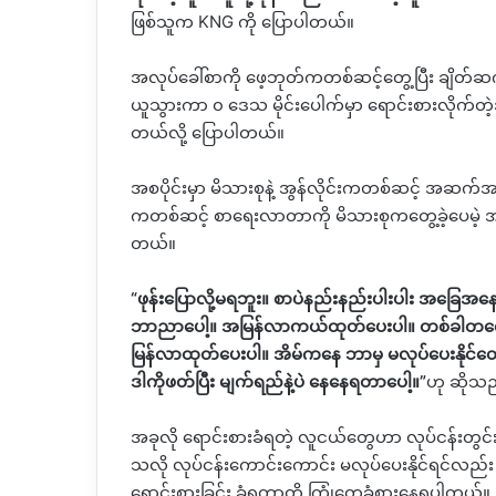
ဖြစ်သူက
KNG
ကို ပြောပါတယ်။
အလုပ်ခေါ်စာကို ဖေ့ဘုတ်ကတစ်ဆင့်တွေ့ပြီး ချိတ်
ယူသွားကာ ၀ ဒေသ မိုင်းပေါက်မှာ ရောင်းစားလိုက်
တယ်လို့ ပြောပါတယ်။
အစပိုင်းမှာ မိသားစုနဲ့ အွန်လိုင်းကတစ်ဆင့် အဆ
ကတစ်ဆင့် စာရေးလာတာကို မိသားစုကတွေ့ခဲ့ပေမဲ့ အကူ
တယ်။
“
ဖုန်းပြောလို့မရဘူး။ စာပဲနည်းနည်းပါးပါး အခ
ဘာညာပေါ့။ အမြန်လာကယ်ထုတ်ပေးပါ။ တစ်ခါတလေက
မြန်လာထုတ်ပေးပါ။ အိမ်ကနေ ဘာမှ မလုပ်ပေးနိုင်တ
ဒါကိုဖတ်ပြီး မျက်ရည်နဲ့ပဲ နေနေရတာပေါ့။
”
ဟု ဆိုသ
အခုလို ရောင်းစားခံရတဲ့ လူငယ်တွေဟာ လုပ်ငန်းတွင်
သလို လုပ်ငန်းကောင်းကောင်း မလုပ်ပေးနိုင်ရင်လည်း ရိ
ရောင်းစားခြင်း ခံရတာတို့ ကြုံတွေ့ခံစားနေရပါတယ်။