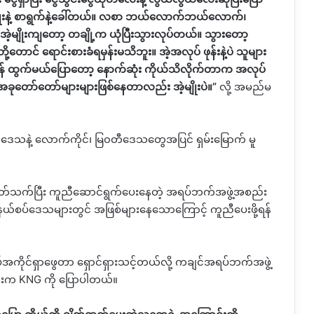
မျိုးနဲ့ စာရွက်နဲ့ခေါ်တယ်။ လစာ ဘယ်လောက်ဘယ်လောက်၊
ဲ့မျိုးကျတော့ တချို့က ယုံပြီးသွားလုပ်တယ်။ သွားတော့
တောင် ရောင်းစားခံရမှန်းမသိဘူး။ အဲ့အလုပ် ဖုန်းနဲ့ပဲ သူများ
အချိန် ထွက်မယ်ပြောတော့ နောက်ဆုံး ကိုယ်သိလိုက်တာက အလုပ်
း။ အခုတော်တော်များများဖြစ်နေတာလည်း အဲ့မျိုးပဲ။
”
လို့
အမည်မ
 ဒေသနဲ့ လောက်ကိုင်၊ မြ၀တီဒေသတွေအပြင် ရှမ်းမြောက် မူ
ှင့်ပတ်သက်ပြီး ကူညီဆောင်ရွက်ပေးနေတဲ့ အရပ်ဘက်အဖွဲ့အစည်း
 နယ်စပ်ဒေသများတွင်
အဖြစ်များနေသောကြောင့် ကူညီပေးဖို့ရန်
ိုင်ရှာဖွေတာ ရှောင်ရှားသင့်တယ်လို့ ကချင်အရပ်ဘက်အဖွဲ့
ဦးက
KNG
ကို
ပြောပါတယ်။