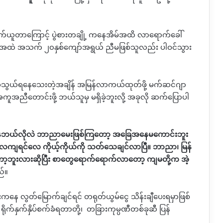
ဆက်ယူတာကြောင့် ပွဲစားတချို့ ကနေအိမ်အထိ လာရောက်ခေါ်
တဲ့အထဲ အသက် ၂၀နှစ်ကျော်အရွယ် ညီမဖြစ်သူလည်း ပါဝင်သွား
က်အသွယ်ရနေသေးတဲ့အချိန် အမြန်လာကယ်ထုတ်ဖို့ မက်ဆင်ဂျာ
အညီတောင်းဖို့ ဘယ်သူမှ မရှိခဲ့ဘူးလို့ အခုလို
ဆက်ပြောပါ
ြေအနေဘယ်လိုလဲ ဘာညာမေးဖြစ်ကြတော့ အခြေအနေမကောင်းဘူး
ျရင်လေ ကိုယ့်ကိုယ်ကို သတ်သေချင်လာပြီ။ ဘာညာ၊ မြန်
ော့ဘူးလားဆိုပြီး စာတွေရောက်ရောက်လာတော့ ကျမတို့က အဲ့
ည်။
းကနေ လွတ်မြောက်ချင်ရင် တရုတ်ယွမ်ငွေ သိန်းချီပေးရမှာဖြစ်
ုက်နှက်နှိပ်စက်ခံရတာတို့၊
တခြားကုမ္ပဏီတစ်ခုဆီ ပြန်