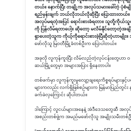
တယ်။ နောက်ပြီး တချို့က အလုပ်သမားခေါ်တဲ့ ပုံစံ
ရည်မှန်းချက် ဘယ်လိုဘယ်လိုဆိုပြီး ပြောထားတယ်။ အ
အလုပ်မရတဲ့အပြင် ရောင်းစားခံရတာ။ သူတို့ကိုယ်သူတို့
ကို ပြန်လိမ်ရတာပေါ့။ ဆိုတော့ မလိမ်နိုင်တော့တဲ့
ရှာပေးတဲ့သူက ကိုယ့်ကိုရောင်းစားခဲ့ပြီဆိုတဲ့ဟာမျို
ဖော်လိုသူ မြ၀တီမြို့ခံတစ်ဦးက ပြောပါတယ်။
အခုလို လူကုန်ကူးပြီး လိမ်လည်တဲ့လုပ်ငန်းတွေဟာ ၀
ဆယ်မြို့တွေမှာ အများအပြား ရှိနေတာပါ။
တစ်ဖက်မှာ လူကုန်ကူးမှုလျော့ချရေးကိစ္စရပ်များန
များကလည်း လက်ရှိဖြစ်စဉ်များက
မြန်မာပြည်တွင်း
ခက်ခဲလှကြောင်း ဆိုပါတယ်။
ဒါကြောင့် လူငယ်များအနေနဲ့
အဲဒီဒေသတွေဆီ အလုပ်အက
အစည်းတစ်ဖွဲ့က
အမည်မဖော်လိုသူ အမျိုးသမီးတစ်