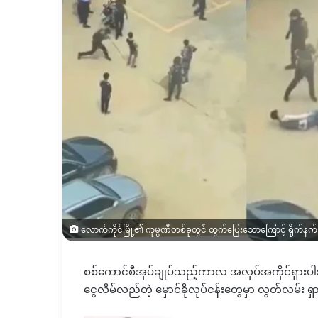
လောက်ကိုင်မြို့၏ ကုမ္ပဏီတစ်ခုတွင် ထွက်ပြေးသောကြောင့် ရိုက်နက်
စစ်ကောင်စီအုပ်ချုပ်သည့်ကာလ အလုပ်အကိုင်ရှားပါးမ
ငွေလိမ်လည်တဲ့
မှောင်ခိုလုပ်ငန်းတွေမှာ
လွတ်လမ်း
ရှ