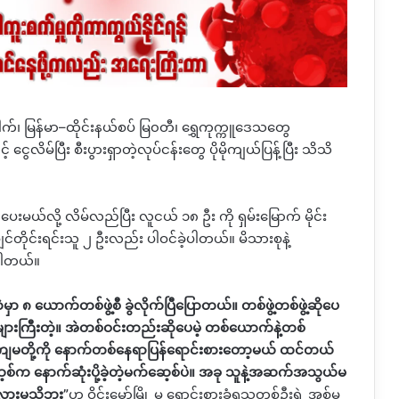
ါက်၊
မြန်မာ
–
ထိုင်းနယ်စပ် မြ၀တီ၊ ရွှေကုက္ကူဒေသတွေ
လိမ်ပြီး စီးပွားရှာတဲ့လုပ်ငန်းတွေ ပိုမိုကျယ်ပြန့်ပြီး သိသိ
ပေးမယ်လို့ လိမ်လည်ပြီး လူငယ် ၁၈ ဦး ကို
ရှမ်းမြောက် မိုင်း
ျင်တိုင်းရင်းသူ ၂ ဦးလည်း ပါဝင်ခဲ့ပါတယ်။ မိသားစုနဲ့
ပါတယ်။
၈ ယောက်တစ်ဖွဲ့စီ ခွဲလိုက်ပြီပြောတယ်။ တစ်ဖွဲ့တစ်ဖွဲ့ဆိုပေ
ားကြီးတဲ့။ အဲတစ်ဝင်းတည်းဆိုပေမဲ့ တစ်ယောက်နဲ့တစ်
ကျမတို့ကို နောက်တစ်နေရာပြန်ရောင်းစားတော့မယ် ထင်တယ်
စ်က နောက်ဆုံးပို့ခဲ့တဲ့မက်ဆေ့စ်ပဲ။ အခု သူနဲ့အဆက်အသွယ်မ
ာလားမသိဘူး
”
ဟု ဝိုင်းမော်မြို့
မှ ရောင်းစားခံရသူတစ်ဦးရဲ့ အစ်မ