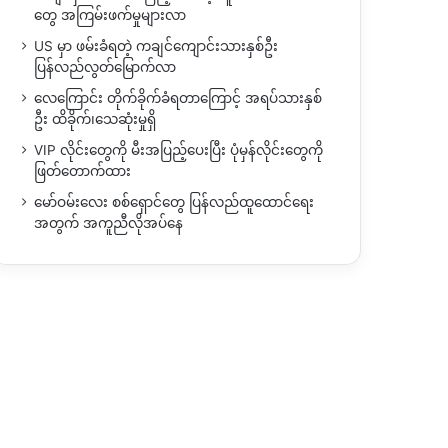
တွေ အကြမ်းဖက်မှုများလာ
US မှာ ဖမ်းခံရတဲ့ ကချင်ကျောင်းသားနှစ်ဦး
ပြန်လည်လွတ်မြောက်လာ
လေကြောင်း တိုက်ခိုက်ခံရတာကြောင့် အရပ်သားနှစ်
ဦး ထိခိုက်၊သေဆုံးမှုရှိ
VIP လိုင်းတွေကို မီးအပြည့်ပေးပြီး ပုံမှန်လိုင်းတွေကို
ဖြတ်တောက်ထား
မော်ဝမ်းလေး စစ်ရှောင်တွေ ပြန်လည်ထူထောင်ရေး
အတွက် အကူညီလိုအပ်နေ