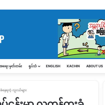
့်အရေး မှတ်တမ်း
ရုပ်သံ
ENGLISH
KACHIN
ABOUT US
ူးခံနေရတဲ့ လူငယ်များ
ုပ်ငန်းမှာ လူကုန်ကူးခံ