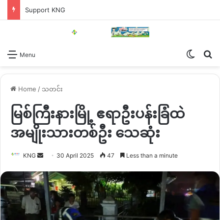
Support KNG
Switch
Se
Menu
Home
/
သတင်း
မြစ်ကြီးနားမြို့ ဧရာဦးပန်းခြံထဲ
အမျိုးသားတစ်ဦး သေဆုံး
Send
KNG
30 April 2025
47
Less than a minute
an
email