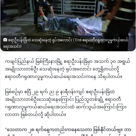
ဧရာဦးပန်းခြံထဲ သေဆုံးနေတဲ့ ရုပ်အလောင်း ( Crd-ဧရာဝတီဂရုဏာလူမှုကယ်ဆယ်
ရေးအသင်း)
ကချင်ပြည်နယ် မြစ်ကြီးနားမြို့ ဧရာဦးပန်းခြံမှာ အသက် ၃၀ အရွယ်
အမျိုးသားတစ်ဦး သေဆုံး‌နေတဲ့ ရုပ်အလောင်း တွေ့ရှိတယ်လို့
ဧရာဝတီဂရုဏာလူမှုကယ်ဆယ်ရေးအသင်းကနေ သိရပါတယ်။
ဖြစ်စဉ်မှာ ဧပြီ ၂၉ ရက် ည ၉ နာရီဝန်းကျင် ဧရာဦးပန်းခြံထဲ
အမျိုးသားတစ်ဦးသေဆုံးနေကြောင်း ပြည်သူတစ်ချို့ ဧရာဝတီ
ဂရုဏာလူမှုကယ်ဆယ်ရေးအသင်းထံ ဆက်သွယ်အကြောင်းကြား
လာတာ ဖြစ်တယ်လို့ ဆိုပါတယ်။
“
သေတာက ၂၈ ရက်နေ့ကတည်းကနေသေတာ ဖြစ်နိုင်တယ်ဗျ။ ဘာ