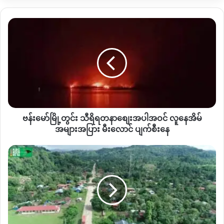
ကယ်ဆယ်ရေး အသင်းတွေက သုံးသပ်ပြောဆိုပါတယ်။
ဗန်း
By – Hope
မော်
မြို့တွင်း
သီရိ
ရ
Copy URL
တ
နာ
စျေး
အပါအဝင် လူ
ဗန်းမော်မြို့တွင်း သီရိရတနာစျေးအပါအဝင် လူနေအိမ်
နေအိမ်
အများ
အများအပြား မီးလောင် ပျက်စီးနေ
အပြား
မီးလောင် ပျက်စီး
စစ်
နေ
ရေး
အခြေ
နေ
ကြောင့်
လီ
ဒို
လမ်းမ