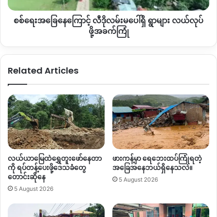
ပေါ်
စစ်ရေးအခြေနေကြောင့် လီဒိုလမ်းမပေါ်ရှိ ရွာများ လယ်လုပ်
ရှိ
ရွာ
ဖို့အခက်ကြုံ
များ
လယ်လုပ်
ဖို့
Related Articles
အခက်
ကြုံ
လယ်ယာမြေထဲရွှေတူးဖော်နေတာ
ဖားကန့်မှာ ရေဘေးထပ်ကြုံရတဲ့
ကို ရပ်တန့်ပေးဖို့ဒေသခံတွေ
အခြေအနေဘယ်ရှိနေသလဲ။
တောင်းဆိုနေ
5 August 2026
5 August 2026