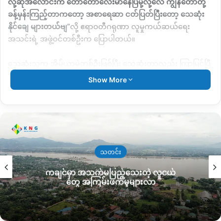
လို့ဆိုအလောင်းက တော်တော်လေးမာနေပြီမို့လို့လေ ကျွန်တော်တို့
ခန့်မှန်းကြည့်တာကတော့ အစာရေဆာ ငတ်ပြတ်ပြီးတော့ သေဆုံး
နိုင်ချေ များတယ်ဗျ
”
လို့ ဧရာဝတီဂရုဏာ လူမှုကယ်ဆယ်ရေး
အသင်းရဲ့ အဖွဲ့ဝင်တစ်ဦးက ပြောပါတယ်။
သေဆုံးသူက အိမ်ယာမဲ့တစ်ဦးဖြစ်ပြီး သေဆုံးတာလည်း ကြာမြင့်ပြီ
ဖြစ်တဲ့အတွက် ဆေးရုံကြီး ခွင့်ပြုချက်ယူပြီး ရာဒါကောင်သုဿန်မှာ
Show More
သင်္ဂြိုလ်ပေးခဲ့တယ်လို့ သိရပါတယ်။
ကချင်ပြည်နယ် မြစ်ကြီးနားမြို့နဲ့ ဝိုင်းမော်မြို့မှာ စစ်တပ်
အာဏာသိမ်းပြီးနောက် မြန်မာနိုင်ငံ‌နေရာတစ်ချို့က ပြည်သူများ
ရွှေ့ပြောင်းအလုပ်လာရောက်လုပ်ကိုင်ကြသူတွေများလာတာနဲ့
အတွက် ခုလိုအိမ်ခြေယာမဲ့ဘဝနဲ့ သေဆုံးတာ မကြာခနဖြစ်လာတယ်
သတင်း
လို့ မြို့ခံပတွေ ပြောပါတယ်။
ကချင်မှာ အသက်မပြည့်သေးတဲ့ လူငယ်
တွေ အကြမ်းဖက်မှုများလာ
ဒါ့အပြင် ဖုန်းနဲ့ အင်တာနက်လိုင်း အရင်လိုနေရာတိုင်းမှာ မရတဲ့
အတွက် ဖြစ်ပျက်နေတဲ့ အရာတွေကို အချိန်နဲ့တပြေးညီ သိရှိနိုင်ဖို့
ခက်ခဲလာပြီး ပိုင်ရှင်မဲ့ ရုပ်အလောင်းလည်း ပိုများလာတယ်လို့ လူမှု