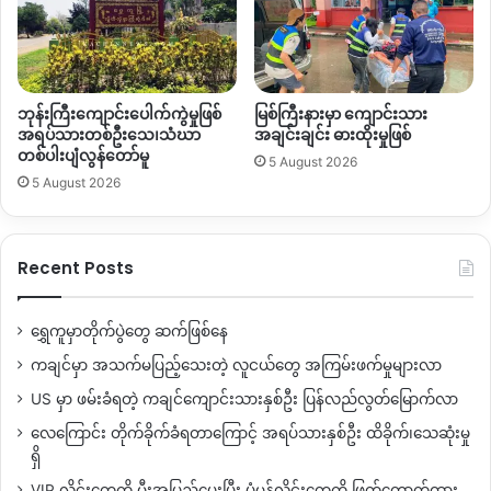
ဘုန်းကြီးကျောင်းပေါက်ကွဲမှုဖြစ်
မြစ်ကြီးနားမှာ ကျောင်းသား
အရပ်သားတစ်ဦးသေ၊သံဃာ
အချင်းချင်း ဓားထိုးမှုဖြစ်
တစ်ပါးပျံလွန်တော်မူ
5 August 2026
5 August 2026
Recent Posts
ရွှေကူမှာတိုက်ပွဲတွေ ဆက်ဖြစ်နေ
ကချင်မှာ အသက်မပြည့်သေးတဲ့ လူငယ်တွေ အကြမ်းဖက်မှုများလာ
US မှာ ဖမ်းခံရတဲ့ ကချင်ကျောင်းသားနှစ်ဦး ပြန်လည်လွတ်မြောက်လာ
လေကြောင်း တိုက်ခိုက်ခံရတာကြောင့် အရပ်သားနှစ်ဦး ထိခိုက်၊သေဆုံးမှု
ရှိ
VIP လိုင်းတွေကို မီးအပြည့်ပေးပြီး ပုံမှန်လိုင်းတွေကို ဖြတ်တောက်ထား