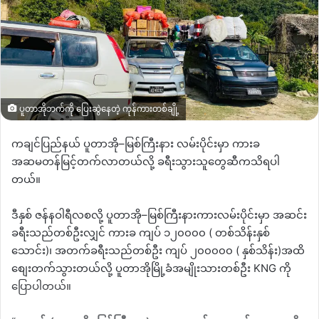
ပူတာအိုဘက်ကို ပြေးဆွဲနေတဲ့ ကုန်ကားတစ်ချို့
ကချင်ပြည်နယ် ပူတာအို
–
မြစ်ကြီးနား လမ်းပိုင်းမှာ ကားခ
အဆမတန်မြင့်တက်လာတယ်လို့ ခရီးသွားသူ‌တွေဆီကသိရပါ
တယ်။
ဒီနှစ် ဇန်နဝါရီလစလို့ ပူတာအို
–
မြစ်ကြီးနားကားလမ်းပိုင်းမှာ အဆင်း
ခရီးသည်တစ်ဦးလျှင် ကားခ ကျပ် ၁၂၀၀၀၀
(
တစ်သိန်းနှစ်
သောင်း
)
၊ အတက်ခရီးသည်တစ်ဦး ကျပ် ၂၀၀၀၀၀
(
နှစ်သိန်း
)
အထိ
စျေးတက်သွားတယ်လို့
ပူတာအိုမြို့ခံအမျိုးသားတစ်ဦး
KNG
ကို
ပြောပါတယ်။