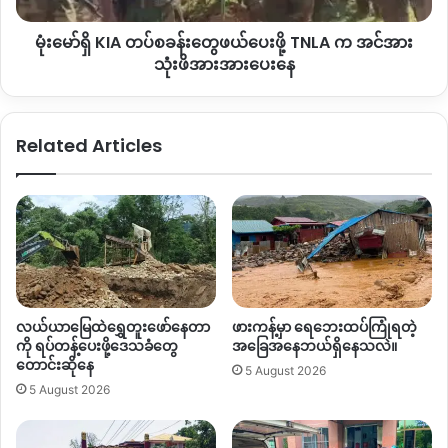
စုစုပေါင်း စစ်ကောင်စီတပ်ဂိတ် ၅ နေရာမှာဂိတ်ကြေးပေးဆောင်ရ
ဖို့
တယ်လို့သိရပါတယ်။
မုံး‌မော်ရှိ KIA တပ်စခန်းတွေဖယ်ပေးဖို့ TNLA က အင်အား
TNLA
က
သုံးဖိအားအားပေးနေ
ပူတာအို
–
မြစ်ကြီးနားကိုကုန်ကြောင်းလေကြောင်းဖြင့်သွားလာနိုင်ပေ
အင်အား
သုံး
မယ့် လေကြောင်းလိုင်းလည်းကုန်းကြောင်းနည်းတူလေယာဥ်ခတွေ
ဖိအား
အဆမတန်စျေးတက်နေတယ်လို့သိရပါတယ်။
Related Articles
အားပေး
နေ
၂၀၂၄ ခုနှစ် မေလမတိုင်ခင်အထိတော့ ပူတာအို
–
မြစ်ကြီးနားကား
ပိုင်းမှာ အတက်
/
အဆင်းခရီးသည်တစ်ဦးလျှင်ကားခ ကျပ် ၅၅၀၀၀
(
ငါးသောင်းငါး ထောင်
)
၊ ၆၀၀၀၀
(
ခြောက်သောင်း
)
ကနေ ယခုနှစ်
အတွင်းစျေးတွေတဟုန်းထိုးတက်သွားတာဖြစ်ပါတယ်။
By – Zaw Zaw
လယ်ယာမြေထဲရွှေတူးဖော်နေတာ
ဖားကန့်မှာ ရေဘေးထပ်ကြုံရတဲ့
ကို ရပ်တန့်ပေးဖို့ဒေသခံတွေ
အခြေအနေဘယ်ရှိနေသလဲ။
တောင်းဆိုနေ
5 August 2026
Copy URL
5 August 2026