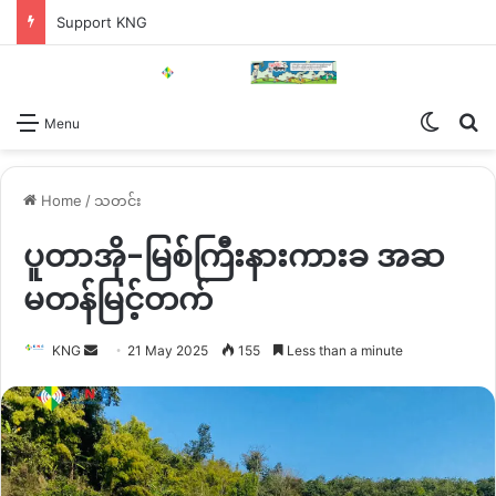
Support KNG
Switch
Se
Menu
Home
/
သတင်း
ပူတာအို-မြစ်ကြီးနားကားခ အဆ
မတန်မြင့်တက်
Send
KNG
21 May 2025
155
Less than a minute
an
email