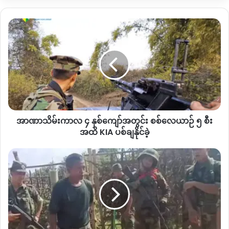
နည်းတူပဲ မြစ်ကြီးနားအထွက်မှာတင် တစ်သိန်းနှစ်သိန်းပေးရတယ်
ပူတာအိုဘက်ရောက်ရင်လည်းပေးရတယ်အဲ့တော့ကားခမတက်ရင်
အာဏာသိမ်း
ကျွန်တော်တို့ကားသမားတွေ အတွက်အဆင်မပြေဘူးလေ”
လို့ ကား
ကာလ
သမားတစ်ဦးကပြောပါတယ်။
၄
နှစ်
ကျော်
ကားလမ်းပိုင်းဂိတ်ကြေးကောက်ရာမှာလည်း အဆင်းကားတွေထက်
အတွင်း
အတက်ကားတွေကို ပိုပြီးတောင်းတာကြောင့် အတက်ခရီးသည်တွေ
စစ်
ကားခပိုများတာဖြစ်တယ်လို့ သူကဆိုပါတယ်။
လေယာဉ်
၅
“
အဆင်းက အလွတ်တွေပဲဆင်းကြတာဆိုတော့ အဲ့လောက်မတောင်း
အာဏာသိမ်းကာလ ၄ နှစ်ကျော်အတွင်း စစ်လေယာဉ် ၅ စီး
စီး
ဘူး။ အတက်ကျတော့ လူကောကုန်ကောဆိုတော့ပိုတောင်းအတက်
အထိ
အထိ KIA ပစ်ချနိုင်ခဲ့
KIA
က ခရီးသည်ပါမှတက်ရတာလေးအဆင်းကျတော့ခရီးသည်ပါပါမပါ
ပစ်
မုံး‌မော်
ပါ ပြန်ဆင်းရတာကိုအဲ့တော့တချို့ဆိုဆီးဖိုးလောက်နဲ့ပြန်တင်လာ
ချ
ရှိ
ပေးတာတွေရှိတယ် ဂိတ်ကြေးလည်းသက်သာတယ်”
လို့ အထက်မှာ
နိုင်
KIA
ဖော်ပြခဲ့တဲ့ကားသမားကဆက်ပြောပါတယ်။
ခဲ့
တပ်
စခန်း
တွေ
ခရီးသည်ကားနဲ့ကုန်ကားတွေဟာ မြစ်ကြီးနားမြို့အထွက်မှာ ၃
ဖယ်
နေရာ၊ ပူတာအိုမြို့နယ်ထဲက လုံရှာယန်ဂိတ်၊ မူလာရှီးဒီဂိတ်အပါ
ပေး