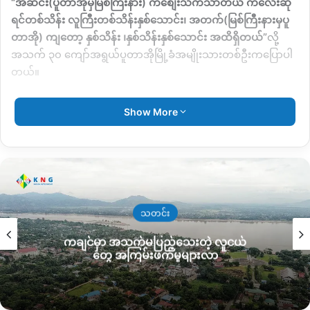
“
အဆင်း
(
ပူတာအိုမှမြစ်ကြီးနား
)
ကစျေးသက်သာတယ် ကလေးဆို
ရင်တစ်သိန်း လူကြီးတစ်သိန်းနှစ်သောင်း၊ အတက်
(
မြစ်ကြီးနားမှပူ
တာအို
)
ကျတော့ နှစ်သိန်း ၊နှစ်သိန်းနှစ်သောင်း အထိရှိတယ်”
လို့
အသက် ၃၀ ကျော်အရွယ်ပူတာအိုမြို့ခံအမျိုးသားတစ်ဦးကပြောပါ
တယ်။
၂၀၂၄ ခုနှစ် စက်တင်ဘာလအထိ ပူတာအို
–
မြစ်ကြီးနားကားလမ်း
Show More
ပိုင်းမှာ အတက်အဆင်း ခရီးသည်တစ်ဦးကို ကားခ ကျပ် ၈၀၀၀၀
(
ရှစ်သောင်း
)
ကနေ ကျပ် ၁၀၀၀၀၀
(
တစ်သိန်း
)
ဝန်းကျင်သာရှိပေ
မယ့်နောက်ပိုင်းတဖြေးဖြေးစျေးတက်လာပြီး လက်ရှိမှာ မြစ်ကြီးနား
က
–
ပူတာအိုအတက်ခရီးသည်တစ်ဦး ကျပ် ၂သိန်းကျော်အထိစျေး
တက်သွားတယ်လို့သိရပါတယ်။
သတင်း
ပူတာအို
–
မြစ်ကြီးနား ကားလမ်းပိုင်းကားခဈေးမြင့်သွားတာနဲ့
ကချင်မှာ အသက်မပြည့်သေးတဲ့ လူငယ်
ပတ်သက်ပြီး ယင်းလမ်းပိုင်းမှာမောင်းနေတဲ့ကားသမားတစ်ဦးက
တွေ အကြမ်းဖက်မှုများလာ
အခုလိုပြောပါတယ်။
“
ခရီးသည်ကားတွေလည်းဂိတ်ကြေးအရမ်းပေးရတယ်။ကုန်ကား