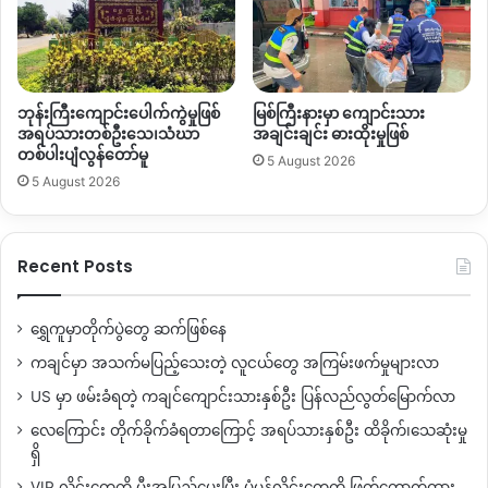
ဘုန်းကြီးကျောင်းပေါက်ကွဲမှုဖြစ်
မြစ်ကြီးနားမှာ ကျောင်းသား
အရပ်သားတစ်ဦးသေ၊သံဃာ
အချင်းချင်း ဓားထိုးမှုဖြစ်
တစ်ပါးပျံလွန်တော်မူ
5 August 2026
5 August 2026
Recent Posts
ရွှေကူမှာတိုက်ပွဲတွေ ဆက်ဖြစ်နေ
ကချင်မှာ အသက်မပြည့်သေးတဲ့ လူငယ်တွေ အကြမ်းဖက်မှုများလာ
US မှာ ဖမ်းခံရတဲ့ ကချင်ကျောင်းသားနှစ်ဦး ပြန်လည်လွတ်မြောက်လာ
လေကြောင်း တိုက်ခိုက်ခံရတာကြောင့် အရပ်သားနှစ်ဦး ထိခိုက်၊သေဆုံးမှု
ရှိ
VIP လိုင်းတွေကို မီးအပြည့်ပေးပြီး ပုံမှန်လိုင်းတွေကို ဖြတ်တောက်ထား