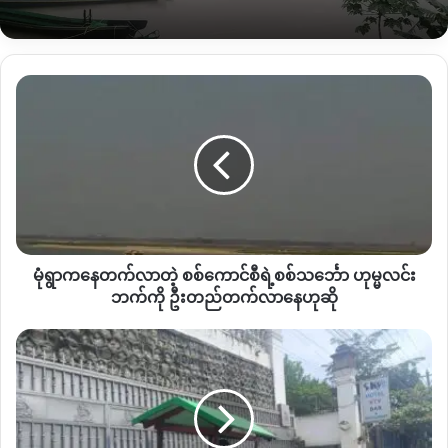
ဇန်နဝါရီလမှာ ခိုးဆိုးလုယက်မှု ၈ ကြိမ်၊ဖေဖော်ဝါရီလ ၁၄ ကြိမ်၊
မတ်လ ၁၀ ကြိမ်နဲ့ ဧပြီလ ၁၂ ကြိမ်၊မေလ ၆ ၊ ဇွန် ၅ ကြိမ်ထိရှိခဲ့ပါ
တယ်။
မုံ
ရွာ
ဒီအချက်လက်ဟာ
KNG
ကစုစည်းထားတဲ့အချက်တွေသာဖြစ်ပြီး
က
မြေပြင်နဲ့ကွဲလွှဲမှုအများကြီးရှိနိုင်ပါတယ်။ ဘာကြောင့်လဲ ဆိုတော့
နေတက်
လာ
ကချင်ဒေသမှာ ဖုန်း၊အင်တာနက်လိုင်းဖြတ်တောက်ခံထားရတဲ့
တဲ့
မြေပြင်အချက်သိရဖို့ခက်ခဲနေဆဲကြောင့်ဖြစ်ပါတယ်။
စစ်
ကောင်စီ
Data For Myanmar
ရဲ့ ပြုစုထားချက်အရ အာဏာသိမ်းပြီး ၃ နှစ်
ရဲ့
အတွင်း မြန်မာနိုင်ငံတဝန်း ဘဏ်တွေဝင်ရောက်လုယက်ခဲ့တဲ့ဖြစ်စဉ်
မုံရွာကနေတက်လာတဲ့ စစ်ကောင်စီရဲ့စစ်သင်္ဘော ဟုမ္မလင်း
စစ်သင်္ဘော
၂၅ ခုနဲ့ရွှေဆိုင်လုယက်မှုဖြစ်စဉ် ၅၇ ခုရှိခဲ့တယ်လို့ သိရပါတယ်။
ဟု
ဘက်ကို ဦးတည်တက်လာနေဟုဆို
မ္
မ
ဖား
By – Hope
လင်း
ကန့်
ဘက်
မှာ
ကို ဦးတည်
အချဉ်
တက်
ပေါင်းသည်
Copy URL
လာ
တစ်