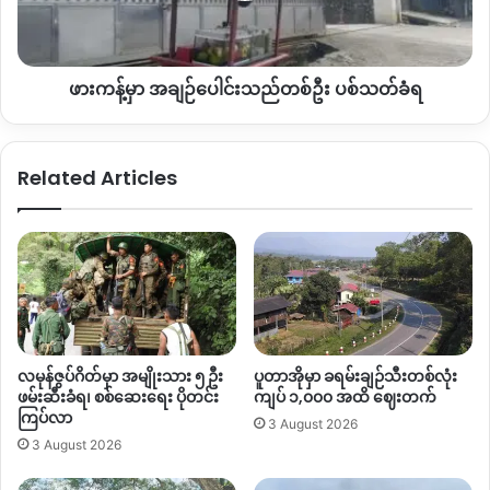
နေ
ဦး
ဟု
ပစ်
ဆို
သတ်
ဖားကန့်မှာ အချဉ်ပေါင်းသည်တစ်ဦး ပစ်သတ်ခံရ
ခံရ
Related Articles
လမုန်ဇွပ်ဂိတ်မှာ အမျိုးသား ၅ ဦး
ပူတာအိုမှာ ခရမ်းချဉ်သီးတစ်လုံး
ဖမ်းဆီးခံရ၊ စစ်ဆေးရေး ပိုတင်း
ကျပ် ၁,၀၀၀ အထိ ဈေးတက်
ကြပ်လာ
3 August 2026
3 August 2026