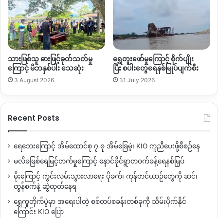
သားဖြစ်သူ ဓားဖြင့်ခုတ်သတ်မှု
ရွှေတူးဖော်မှုကြောင့် စိုက်ပျိုး
ကြောင့် မိဘနှစ်ပါး သေဆုံး
ပြီး စပါးတွေရေနစ်မြုပ်ပျက်စီး
3 August 2026
31 July 2026
Recent Posts
ရေဘေးကြောင့် အိမ်ထောင်စု ၇ စု အိမ်ခြေမဲ့၊ KIO ကူညီပေးဖို့စီစဉ်နေ
မလိခမြစ်ရေမြင့်တက်မှုကြောင့် နောင်ခိုင်ရွာတဝက်ခန့်ရေနစ်မြှပ်
မိုးကြောင့် ကွင်းလမ်းသွားလာရေး ပိုခက်၊ ကုန်တင်ယာဉ်တွေကို ဆင်၊
ထွန်စက်နဲ့ ဆွဲထုတ်နေရ
ရွှေကူတိုက်ပွဲမှာ အရေးပါတဲ့ စစ်တပ်စခန်းတစ်ခုကို သိမ်းပိုက်နိုင်
ကြောင်း KIO ပြော