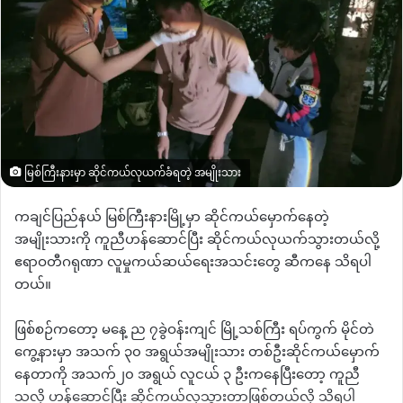
မြစ်ကြီးနားမှာ ဆိုင်ကယ်လုယက်ခံရတဲ့ အမျိုးသား
ကချင်ပြည်နယ် မြစ်ကြီးနားမြို့မှာ ဆိုင်ကယ်မှောက်နေတဲ့
အမျိုးသားကို ကူညီဟန်ဆောင်ပြီး ဆိုင်ကယ်လုယက်သွားတယ်လို့
ဧရာဝတီဂရုဏာ လူမှုကယ်ဆယ်ရေးအသင်းတွေ ဆီကနေ သိရပါ
တယ်။
ဖြစ်စဉ်ကတော့ မနေ့ ည ၇ခွဲဝန်းကျင် မြို့သစ်ကြီး ရပ်ကွက် မိုင်တဲ
ကွေ့နားမှာ အသက် ၃၀ အရွယ်အမျိုးသား တစ်ဦးဆိုင်ကယ်မှောက်
နေတာကို အသက်၂၀ အရွယ် လူငယ် ၃ ဦးကနေပြီးတော့ ကူညီ
သလို ဟန်ဆောင်ပြီး ဆိုင်ကယ်လုသွားတာဖြစ်တယ်လို့ သိရပါ