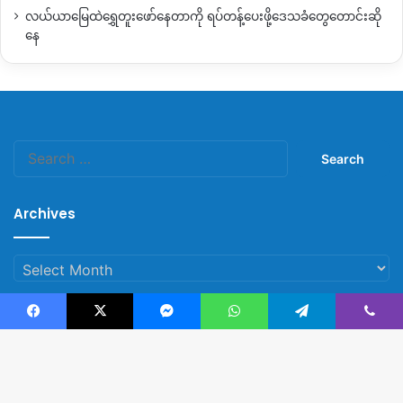
လယ်ယာမြေထဲရွှေတူးဖော်နေတာကို ရပ်တန့်ပေးဖို့ဒေသခံတွေတောင်းဆို
နေ
Search
for:
Archives
Archives
Facebook
X
Messenger
WhatsApp
Telegram
Viber
© Copyright 2023, All Rights Reserved |
Kachin News Group
B