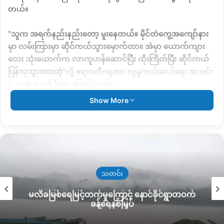
တယ်။
“
သူက အရက်နည်းနည်းတော့ မူးနေတယ်။ မိုင်တဲကွေ့အကျော်နား
မှာ လမ်းကြားမှာ ဆိုင်ကယ်သွားမှောက်တာ။ အဲမှာ ယောက်ကျား
လေး သုံးယောက်က လာကူဟန်ဆောင်ပြီး ထိုးကြိတ်ပြီး ဆိုင်ကယ်
ပြန်လုသွားတာတဲ့
”
လို့ ဧရာဝတီဂရုဏာ လူမှုကယ်ဆယ်ရေး အသင်း
ရဲ့ အဖွဲ့ဝင်တစ်ဦးက ပြောပါတယ်။
Show More
လုယက်ခံရတဲ့ အမျိုးသားကဟာ မေးစေ့နဲ့ ခြေ လက်တွေမှာ ပွန်းပဲ့
ဒဏ်ရာအနည်းငယ် ရရှိခဲ့တယ်လို့ သိရပြီး အသက်အန္တရယ် စိုးရိမ်
စရာတော့ မရှိဘူးလို့ သိရပါတယ်။
မြစ်ကြီးနားမြို့မှာ လုယက်မှုတွေ၊ အိမ်ထဲထိ ဝင်ရောက်
ဖောက်ထွင်းမှုတွေ မကြာခန ဖြစ်နေပေမယ့် ထိရောက်စွာ အရေးယူမှု
သတင်း
တွေ ဖမ်းဆီးနိုင်မှုတွေတော့ နည်းနေဆဲ ဖြစ်တယ်လို့ ဒေသခံတွေက
မလိခမြစ်ရေမြင့်တက်မှုကြောင့် နောင်ခိုင်ရွာတဝက်
ပြောပါတယ်။
ခန့်ရေနစ်မြှပ်
KNG
ရဲ့စုစည်းထားတဲ့စာရင်းအရ မြစ်ကြီးနာမြို့မှာ ၂၀၂၅ ခုနှစ်