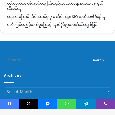
မော်ဝမ်းလေး စစ်ရှောင်တွေ ပြန်လည်ထူထောင်ရေးအတွက် အကူညီ
လိုအပ်နေ
ဆိုင်ကယ်ကယ်ရီနဲ့ သယ်ယူရောင်းချခွင့်ရရှိနေတဲ့သူတွေကလည်း
ရှမ်းနီ
SNA
နဲ့ နီးစပ် သူတွေကသာ ဖြစ်တယ်လို့ သတင်း
ရေဘေးကြောင့် အိမ်ထောင်စု ၇ စု အိမ်ခြေမဲ့၊ KIO ကူညီပေးဖို့စီစဉ်နေ
အရင်းအမြစ်တွေပြောပါတယ်။
မလိခမြစ်ရေမြင့်တက်မှုကြောင့် နောင်ခိုင်ရွာတဝက်ခန့်ရေနစ်မြှပ်
အလားတူ နောက်ထပ် ဖားကန့်ထဲကို ဝင်လို့ရတဲ့ မိုးကောင်း
–
ကား
မိုင်း ကားလမ်းပိုင်းကိုလည်း စစ်ကောင်စီတပ်နဲ့ ကချင်လွတ်လပ်ရေး
တပ်မတော်
KIA
ပူးပေါင်းတပ်တွေ ပိတ်ဆို့ထားတာ ၄ လခန့်ကြာမြင့်
လာပြီဖြစ်ပါတယ်။
Search
for:
အဲဒီလမ်းပိုင်းကို ဇူလိုင် ၁၆ ရက်နေ့မှာ ကချင်လွတ်လပ်ရေး
တပ်မတော်
KIA
ထိန်းချုပ်ထားတဲ့ ကားမိုင်း
–
မအူပင်ကျေးရွာ
Archives
အထက် အွမ့်ကထောင် ကျေးရွာကနေ နန့်ယား၊ ခွန်စိုင်ဇွပ်၊ တံတား
ညီနောင်၊ ပျားအုံး၊ ကပ်မှော် နဲ့ နန့်တိန့်ကျေးရွာအထိ လမ်းပိုင်း
Archives
ပြန်လည်ဖွင့်ပေးလိုက်ပြီဖြစ်ပါတယ်။
ဒါပေမယ့် ကားမိုင်း
–
မအူပင် နဲ့ နန့်တိန့်ကျေးရွာအထက်ပိုင်း ဖား
Facebook
X
Messenger
WhatsApp
Telegram
Viber
ကန့်မြို့အဝင် ယမ်းချက်စက်ရုံနဲ့ လုံးခင်းကျေးရွာအထိ စစ်ကောင်စီ
© Copyright 2023, All Rights Reserved |
Kachin News Group