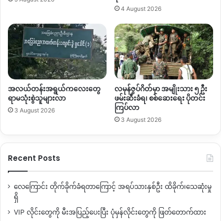
တက်
တည်းနဲ့သာ ကုန်ပစ္စည်းသယ်ယူခွင့်ပေးထားတဲ့အတွက် ကုန်ပစ္စည်း
4 August 2026
တွေ ပြတ်တောက်လာတဲ့အထိ ကြုံတွေ့နေရတယ်လို့ နောက်ထပ် ဖား
ကန့်ဒေသခံ အမျိုးသားတစ်ဦးက ယခုလို ဆက်ပြောပါတယ်။
“
ကားက မဝင်သလောက်ရှိတယ်။ ဆိုင်ကယ်နဲ့ပဲ သယ်ယူခွင့်ရနေ
တယ်။ အဲ့ကြောင့် ကုန်ပစ္စည်းတွေ အရမ်းခက်နေတယ်။
SNA
တပ်
တွေ သွားခွင့်ပေးလိုက်တဲ့ ကယ်ရီနဲ့တင်တဲ့ ကုန်ပစ္စည်းတွေပဲရနေ
အလယ်တန်းအရွယ်ကလေးတွေ
လမုန်ဇွပ်ဂိတ်မှာ အမျိုးသား ၅ ဦး
တယ်။ ကျနော်သိရသလောက်က ကားတွေက လုံးဝ ဝင်ခွင့်မရတဲ့
ရာမသုံးစွဲသူများလာ
ဖမ်းဆီးခံရ၊ စစ်ဆေးရေး ပိုတင်း
အနေအထားပါ။ သိရသလောက်က အခုကယ်ရီဆွဲနေတဲ့ သူတွေက
ကြပ်လာ
3 August 2026
လည်း ရှမ်းနီ
SNA
တပ်တွေနဲ့ နီးစပ်တဲ့ သူတွေလောက်ပဲ လုပ်နေကြ
3 August 2026
တယ်ထင်တယ်။ ပြောရရင်
SNA
အုပ်ချုပ်တဲ့ နေရာက သူတွေဖြစ်
မယ်။ တစ်ချို့ကားသမားတွေဆိုရင် ကားပြေးဆွဲတာတွေကို ရပ်နား
ထားတယ်
”
လို့ပြောပါတယ်။
Recent Posts
ဖားကန့်မြို့နယ်ထဲကို အခြေခံစားသောက်ကုန်တွေကို ဆိုင်ကယ်
လေကြောင်း တိုက်ခိုက်ခံရတာကြောင့် အရပ်သားနှစ်ဦး ထိခိုက်၊သေဆုံးမှု
ကယ်ရီနဲ့သာ သယ်ယူခွင့်ပြုထားတာကြောင့် ကုန်စည်ပြတ်တောက်
ရှိ
နေပြီး ဆန်နဲ့ အသား၊ ငါးတွေ တစ်သိန်း သုံးသောင်းဝန်းကျင်အထိ
VIP လိုင်းတွေကို မီးအပြည့်ပေးပြီး ပုံမှန်လိုင်းတွေကို ဖြတ်တောက်ထား
ကုန်စျေးနှုန်းမြင့်တက်နေတာဖြစ်ပါတယ်။