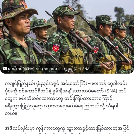
ရှမ်းနီတပ်ဖွဲ့(SNA)တပ်သားများအား တွေ့ရစဥ်(Crd-SNA)
ကချင်ပြည်နယ်၊ မိုးညှင်းခရိုင် အင်းတော်ကြီး
–
ဖားကန့် ဂွေခါလမ်း
ပိုင်းကို စစ်ကောင်စီတပ်နဲ့ ရှမ်းနီအမျိုးသားတပ်မတော်
(SNA)
တပ်
တွေက ဖမ်းဆီးစစ်ဆေးတာတွေ တင်းကြပ်ထားတာကြောင့်
ခရီးသွားပြည်သူတွေ သွားလာရေးခက်ခဲနေကြတယ်လို့ သိရပါ
တယ်။
အဲဒီလမ်းပိုင်းမှာ ကုန်ကားတွေကို သွားလာခွင့်တားမြစ်ထားတဲ့အပြင်