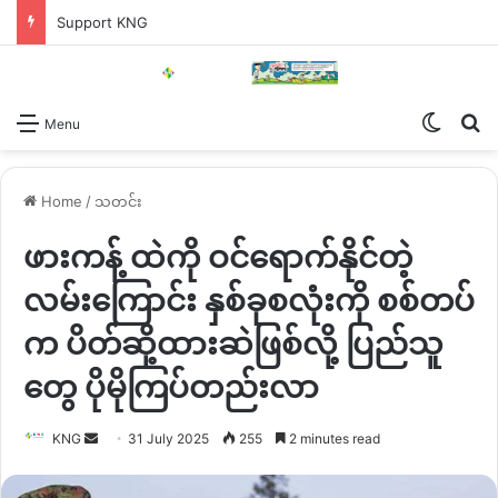
Support KNG
Switch
Se
Menu
Home
/
သတင်း
ဖားကန့် ထဲကို ဝင်ရောက်နိုင်တဲ့
လမ်းကြောင်း နှစ်ခုစလုံးကို စစ်တပ်
က ပိတ်ဆို့ထားဆဲဖြစ်လို့ ပြည်သူ
တွေ ပိုမိုကြပ်တည်းလာ
Send
KNG
31 July 2025
255
2 minutes read
an
email