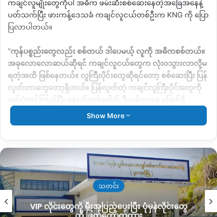
ကချင်လူမျိုးတွေကိုပါ အဓိက ဖမ်းဆီးစစ်ဆေးနေတဲ့အခြေအနေနဲ့
ပတ်သက်ပြီး ဖားကန့်ဒေသခံ ကချင်လူငယ်တစ်ဦးက
KNG
ကို ပြော
ပြလာပါတယ်။
“
ကုန်ပစ္စည်းတွေလည်း စစ်တယ် ဒါပေမယ့် လူကို အဓိကစစ်တယ်။
အခုလောလောဆယ်ဆိုရင် ကချင်လူငယ်တွေက လုံးဝသွားလာလို့မ
ရတဲ့အထိ ဖြစ်နေတယ်။ လူကြီးပိုင်းတွေဆိုရင်တော့ စစ်ဆေးပြီး ပြန်
လွတ်တာတွေတော့ရှိတယ်။ ပြန်လွတ်တဲ့ ကချင်လူကြီးပိုင်းတွေကို
မှတ်ပုံတင်ကြည့်ပြီး နောက်တစ်ခေါက် ဒီလမ်းကနေ မဖြတ်ဖို့
ပြောဆိုလိုက်တာတွေလည်းရှိတယ်။ ပြီးခဲ့ရတဲ့ ရက်ပိုင်းမှာပဲ အသက်
Show More
၅၀ လောက်ရှိတဲ့ ကျနော့်သူငယ်ချင်းလည်း အဲ့လိုပြောခံရတယ်လို့
ပြောပြတယ်
”
လို့ပြောပါတယ်။
အင်းတော်ကြီး
–
ဂွေခါလမ်းပိုင်းမှာ ပြီးခဲ့တဲ့ ဇွန်လကတည်းကနေ
ခရီးသွားလာတဲ့ ပြည်သူတွေနဲ့ ကချင်ပြည်သူတွေ သွားလာတဲ့သူတွေ
မရှိသလောက် ဖြစ်သွားတယ်လို့ သိရပါတယ်။
သတင်း
VIP လိုင်းတွေကို မီးအပြည့်ပေးပြီး ပုံမှန်လိုင်းတွေ
ဒါ့အပြင် အဲ့ဒီလမ်းပိုင်းမှာ စစ်ကောင်စီတပ်နဲ့ ရှမ်းနီ
(SNA)
တပ်တွေ
ကို ဖြတ်တောက်ထား