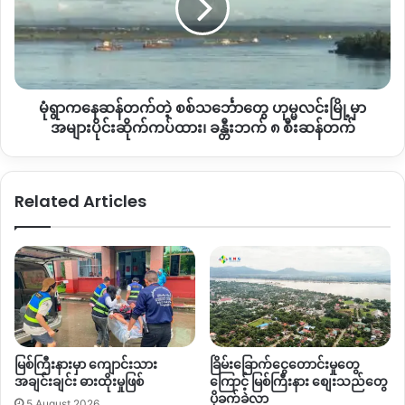
နေထိုင်လို့မရအောင် လူမျိုးမုန်းတီးရေး စကားတွေပြောဆိုကာ
ဆန်
တက်
ဖမ်းဆီးသတ်ဖြတ်ဖို့အထိ ခြိမ်းခြောက်ပြောနေတာဖြစ်ပါတယ်။
တဲ့ စစ်သင်္ဘော
တွေ
အဲဒါကြောင့် အင်းတော်ကြီးဒေသထဲက နန့်မွန်းမြို့၊ မိုင်းနောင်၊ မမုံ
ဟု
ကိုင် စတဲ့ ကျေးရွာတွေမှာ နေထိုင်ကြတဲ့ ကချင်လူမျိုးတွေ အလုံး
မုံရွာကနေဆန်တက်တဲ့ စစ်သင်္ဘောတွေ ဟုမ္မလင်းမြို့မှာ
မ္
နီးပါးခန့်က ဇူလိုင်လ ၁၅ ရက်နေ့ နောက်ပိုင်း ကချင်ပြည်သူ ၂ နှစ်
မ
အများပိုင်းဆိုက်ကပ်ထား၊ ခန္တီးဘက် ၈ စီးဆန်တက်
ထောင်ကျော် ဘေးလွတ်ရာကို ထွက်ပြေးတိမ်းရှောင် နေကြတာ ဒီ
လင်း
မြို့
ကနေ့အထိပဲဖြစ်ပါတယ်။
မှာ
Related Articles
အများ
ဒါကြောင့်လည်း အင်းတော်ကြီး
–
ဂွေခါလမ်းပိုင်းမှာ ကချင်လူမျိုး
ပိုင်း
တွေ သွားလာလို့မရအောင် စစ်ဆေးရေးတင်းကြပ်နေတာလည်းဖြစ်
ဆိုက်ကပ်
ပါတယ်။
ထား၊
ခ
န္
တစ်ဖက်မှာ ခရီးသွားပြည်သူတွေ လူမျိုးရေးခွဲခြားဆက်ဆံကာ
တီး
စစ်ဆေးရေးတင်းကြပ်ထားပြီး အခြေခံစားသောက်ကုန်တွေကို
ဘက်
အဝင်နည်းအောင် ထိန်းချုပ်ထားတာတွေ့ရပါတယ်။
၈
မြစ်ကြီးနားမှာ ကျောင်းသား
ခြိမ်းခြောက်ငွေတောင်းမှုတွေ
စီး
အချင်းချင်း ဓားထိုးမှုဖြစ်
ကြောင့် မြစ်ကြီးနား စျေးသည်တွေ
ဆန်
အခုလို လူဦးရေထူထပ်တဲ့ ဖားကန့်ထဲကို ဆိုင်ကယ် ကယ်ရီတစ်ခု
ပိုခက်ခဲလာ
5 August 2026