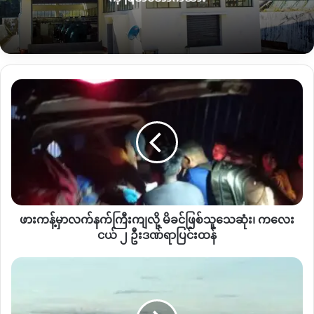
ဟာ ကုန်တင်ကားတွေကိုလည်း သွားလာခွင့် ကန့်သတ်ထားပြီး
ကုန်ပစ္စည်းတွေကို ဆိုင်ကယ်ကယ်ရီတစ်ခုတည်းနဲ့သာ သယ်ယူခွင့်
ပြုထားတယ်လို့ သိရပါတယ်။
ဖားကန့် ဂွေခါဘက်ကို ဦးတည်ပြီး သွားတဲ့ ကုန်ကားတွေကို နန့်မွန်
ဖား
ရှု့ခင်းသာ စစ်တပ်ဂိတ်နဲ့ လုံးတုံ ရှမ်းနီ
SNA
ဂိတ်တွေမှာ စစ်ဆေး
ကန့်
ရေးတင်းကြပ်ထားတာဖြစ်ပြီးတော့ တစ်ချို့ရက်တွေမှာ တစ်နေ့ကို
မှာ
ကုန်တင်ကား ၁၀ ခန့်သွားလာခွင့်ရှိသလို တစ်ပတ်ခန့်ကြာတဲ့အထိ
လက်နက်ကြီး
ကျ
တစ်စီးမှ သွားလာခွင့်မပေးတဲ့အချိန်‌တွေလည်းကြုံတွေ့နေရတယ်လို့
လို့
ကားသမားနဲ့ နီးစပ်တဲ့ ပြည်သူတွေ ဆီကနေ သိရပါတယ်။
မိခင်
ဖြစ်
အင်းတော်ကြီး
–
ဂွေခါလမ်းပိုင်းကို ပြီးခဲ့တဲ့ ဇူလိုင် ၁၅ ရက်နေ့ မိုင်း
သူသေ
နောင်နဲ့ မမုံကိုင်ကို
KIA
နဲ့ တော်လှန်ရေးတပ်ဖွဲ့တွေ လက်လွတ်လိုက်
ဖားကန့်မှာလက်နက်ကြီးကျလို့ မိခင်ဖြစ်သူသေဆုံး၊ ကလေး
ဆုံး၊
ရတဲ့ နောက်ပိုင်း စစ်တပ်နဲ့ ရှမ်းနီ
SNA
တပ်တွေက လမ်းပိုင်းကို
ကလေး
ငယ် ၂ ဦးဒဏ်ရာပြင်းထန်
ငယ်
ထိန်းချုပ်လိုက်တာဖြစ်ပါတယ်။
၂
မုံ
ဦး
ရွာ
မိုင်းနောင်နဲ့မမုံကိုင် ကျေးရွာနှစ်ခုကို သိမ်းပိုက်လိုက်တာနဲ့ ရှမ်းနီ
ဒဏ်ရာ
က
SNA
တပ်တွေက အင်းတော်ကြီးဒေသထဲမှာ ကချင်လူမျိုးတွေကို
ပြင်းထန်
နေ