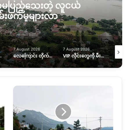
မပြည့်သေးတဲ့ လူငယ်
းဖက်မှုများလာ
7 August 2026
7 August 2026
7 August
းနှစ်ဦး ပြန်လည်လွတ်မြောက်လာ
လေကြောင်း တိုက်ခိုက်ခံရတာကြောင့် အရပ်သားနှစ်ဦး ထိခိုက်၊သေဆုံးမှုရှိ
VIP လိုင်းတွေကို မီးအပြည့်ပေးပြီး ပုံမှန်လိုင်းတွေကို ဖြတ်တောက်ထား
နာဂ
လူငယ်
တွေ
ကို
ပစ်မှတ်
ထား
ဖမ်းဆီး