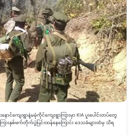
းနောင်ကျေးရွာနဲ့မမုံကိုင်ကျေးရွာကြားမှာ
KIA
ပူးပေါင်းတပ်တွေ
တပ်ကြားနှစ်ဖက်တိုက်ပွဲပြင်းထန်နေကြောင်း ဒေသခံများထံမှ သိရ