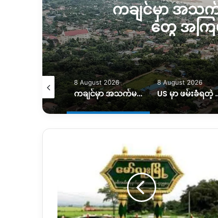
ကချင်မှာ အသက်
တွေ အကြမ်
August 2026
8 August 2026
8 August 2026
ရွှေကူမှာတိုက်ပွဲတွေ ဆက်ဖြစ်နေ
ကချင်မှာ အသက်မပြည့်သေးတဲ့ လူငယ်တွေ အကြမ်းဖက်မှုများလာ
US မှာ ဖမ်းခံရတဲ့ ကချင်ကျောင်းသာ
သတင်း
တု၊
သတင်း
မှား
တွေ
ကြော
င့်