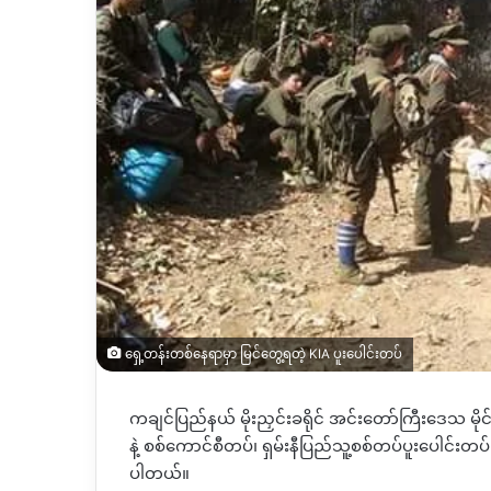
ရှေ့တန်းတစ်နေရာမှာ မြင်တွေ့ရတဲ့ KIA ပူးပေါင်းတပ်
ကချင်ပြည်နယ် မိုးညှင်းခရိုင် အင်းတော်ကြီးဒေသ မိုင်
နဲ့ စစ်ကောင်စီတပ်၊ ရှမ်းနီပြည်သူ့စစ်တပ်ပူးပေါင်း
ပါတယ်။