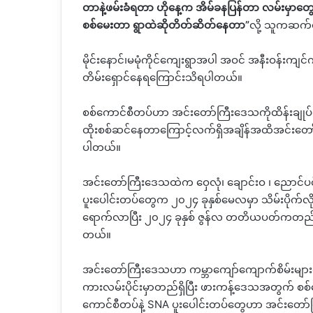
တာနဲ့ဖမ်းခံရတာ ဟိုနေ့က အိမ်ခနပြန်တာ လမ်းမှာတွေ
စစ်မေးတာ ရွာထဲဆိုတိတ်ဆိတ်နေတာ
”
လို့ သူကဆက်
မိုင်းနောင်၊မမုံကိုင်ကျေးရွာအပါ
အဝင် အနီးဝန်းကျင်က
တိမ်းရှောင်နေရကြောင်းသိရပါတယ်။
စစ်ကောင်စီတပ်ဟာ အင်းတော်ကြီးဒေသကိုထိန်းချုပ
ထိုးစစ်ဆင်နေတာကြောင့်လက်ရှိအချိန်အထိအင်းတော်ကြ
ပါတယ်။
အင်းတော်ကြီးဒေသထဲက ဝှေလုံ၊ ချောင်းဝ ၊ ညောင်ပ
ပူးပေါင်းတပ်တွေက ၂၀၂၄ ခုနှစ်မေလမှာ သိမ်းပိုက်လိုက
ရောက်လာပြီး ၂၀၂၄ ခုနှစ် ဇွန်လ တတိယပတ်ကတည
တယ်။
အင်းတော်ကြီးဒေသဟာ ကမ္ဘာကျော်ကျောက်စိမ်းများထွက
ကားလမ်းပိုင်းမှာတည်ရှိပြီး ဖားကန့်ဒေသအတွက် စစ
ကောင်စီတပ်နဲ့
SNA
ပူးပေါင်းတပ်တွေဟာ အင်းတော်ကြ