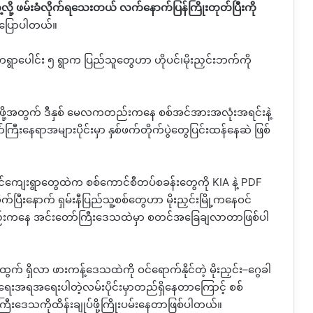
့လို့ ဖမ်းခံလိုက်ရသေးတယ် လက်နောက်ပြန်ကြိုးတုတ်ပြီးကို
ပြောပါတယ်။
ရွာပေါင်း ၅ ရွာက ပြည်သူတွေဟာ ဟိုပင်၊မိုးညှင်းဘက်ကို
်ဖို့အတွက် ဒီနှစ် မေလကတည်းကနေ စစ်အင်အားအလုံးအရင်းနဲ့
ီးနေရာအများပိုင်းမှာ နှစ်ဖက်တိုက်ပွဲတွေပြင်းထန်နေဆဲ ဖြစ်
င်ကျေးရွာတွေထဲက စစ်ကောင်စီတပ်စခန်းတွေကို
KIA
နဲ့
PDF
်ပြီးနောက် ရှမ်းနီပြည်သူ့စစ်တွေဟာ မိုးညှင်းမြို့ကနေဝင်
်းကနေ အင်းတော်ကြီးဒေသထဲမှာ စတင်အခြေချလာတာဖြစ်ပါ
် ရှိလာ ဖားကန့်ဒေသထဲကို ဝင်ရောက်နိုင်တဲ့ မိုးညှင်း
–
ဂွေခါ
်ရေးအရအရေးပါတဲ့လမ်းပိုင်းမှာတည်ရှိနေတာကြောင့် စစ်
ီးဒေသကိုထိန်းချုပ်ဖို့ကြိုးပမ်းနေတာဖြစ်ပါတယ်။