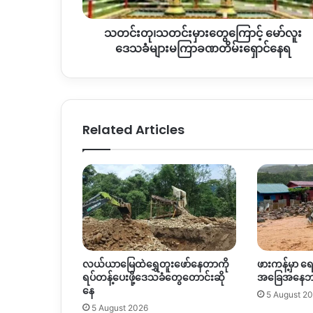
မော်
လူး
သတင်းတု၊သတင်းမှားတွေကြောင့် မော်လူး
ဒေသခံ
များ
ဒေသခံများမကြာခဏတိမ်းရှောင်နေရ
မကြာခဏ
တိမ်းရှောင်
နေရ
Related Articles
လယ်ယာမြေထဲရွှေတူးဖော်နေတာကို
ဖားကန့်မှာ 
ရပ်တန့်ပေးဖို့ဒေသခံတွေတောင်းဆို
အခြေအနေဘယ
နေ
5 August 2
5 August 2026