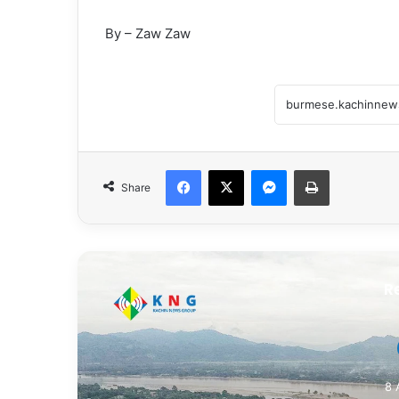
By – Zaw Zaw
Facebook
X
Messenger
Print
Share
R
8 