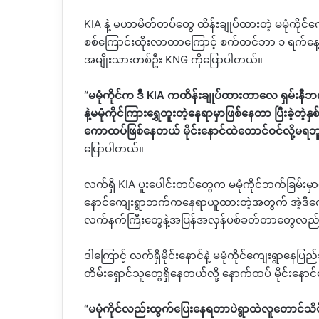
KIA
နဲ့ မဟာမိတ်တပ်တွေ ထိန်းချုပ်ထားတဲ့ မမုံကိုင်က
စစ်ကြောင်းထိုးလာတာကြောင့် စက်တင်ဘာ ၁ ရက်နေ့ကစပ
အမျိုးသားတစ်ဦး
KNG
ကိုပြောပါတယ်။
“
မမုံကိုင်က ဒီ
KIA
ကထိန်းချုပ်ထားတာလေ ရှမ်းနီဘ
နဲ့မမုံကိုင်ကြားရွှေတူးတဲ့နေရာမှာဖြစ်နေတာ ပြီးခဲ
ကောထပ်ဖြစ်နေတယ် မိုင်းနောင်ထဲတောင်ဝင်လို့မရဘ
ပြောပါတယ်။
လက်ရှိ
KIA
ပူးပေါင်းတပ်တွေက မမုံကိုင်ဘက်ခြမ်းမှာ
နောင်ကျေးရွာဘက်ကနေရာယူထားတဲ့အတွက် အဲ့ဒီကျေး
လက်နက်ကြီးတွေနဲ့အပြန်အလှန်ပစ်ခတ်တာတွေလည်း
ဒါကြောင့် လက်ရှိမိုင်းနောင်နဲ့ မမုံကိုင်ကျေးရွာ
တိမ်းရှောင်သူတွေရှိနေတယ်လို့‌ နောက်ထပ် မိုင်း
“
မမုံကိုင်လည်းထွက်ပြေးနေရတာပဲရွာထဲလူတောင်သိပ်