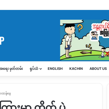
့်အရေး မှတ်တမ်း
ရုပ်သံ
ENGLISH
KACHIN
ABOUT US
ြင်းထန်နေ
င်ကြားမှာ တိုက် ပွဲ