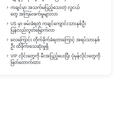
ကချင်မှာ အသက်မပြည့်သေးတဲ့ လူငယ်
တွေ အကြမ်းဖက်မှုများလာ
US မှာ ဖမ်းခံရတဲ့ ကချင်ကျောင်းသားနှစ်ဦး
ပြန်လည်လွတ်မြောက်လာ
လေကြောင်း တိုက်ခိုက်ခံရတာကြောင့် အရပ်သားနှစ်
ဦး ထိခိုက်၊သေဆုံးမှုရှိ
VIP လိုင်းတွေကို မီးအပြည့်ပေးပြီး ပုံမှန်လိုင်းတွေကို
ဖြတ်တောက်ထား