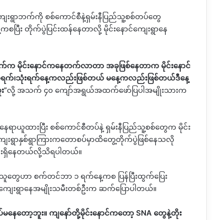
ျေးရွာဘက်ကို စစ်ကောင်စီနဲ့ရှမ်းနီပြည်သူ့စစ်တပ်တွေ
ြီး တိုက်ပွဲပြင်းထန်နေတာလို့ မိုင်းနောင်ကျေးရွာနေ
က်က မိုင်းနောင်ကနေတက်လာတာ အခုဖြစ်နေတာက မိုင်းနောင်
့တဲ့နှစ်ရက်၊သုံးရက်နေ့ကလည်းဖြစ်တယ် မနေ့ကလည်းဖြစ်တယ်ဒီနေ့
ူး
”
လို့ အသက် ၄၀ ကျော်အရွယ်အထက်ဖော်ပြပါအမျိုးသားက
နေရာယူထားပြီး စစ်ကောင်စီတပ်နဲ့ ရှမ်းနီပြည်သူ့စစ်တွေက မိုင်း
ရွာနှစ်ရွာကြားကတောစပ်မှာထိတွေ့တိုက်ပွဲဖြစ်နေသလို
ရှိနေတယ်လို့သိရပါတယ်။
နေပြည်သူတွေဟာ စက်တင်ဘာ ၁ ရက်နေ့ကစ ပြန်ပြီးထွက်ပြေး
နောင်ကျေးရွာနေအမျိုးသမီးတစ်ဦးက ဆက်ပြောပါတယ်။
မနေတော့ဘူး။ ကျနော်တို့မိုင်းနောင်ကတော့
SNA
တွေနဲ့တိုး