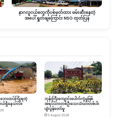
နေ
တဲ့
နာဂလူငယ်တွေကိုပစ်မှတ်ထား ဖမ်းဆီးနေတဲ့
အပေါ်
ရှုတ်ချ
အပေါ် ရှုတ်ချကြောင်း NSO ထုတ်ပြန်
ကြောင်း
NSO
ထုတ်
ပြန်
ရေဘေးထပ်ကြုံရတဲ့
ဘုန်းကြီးကျောင်းပေါက်ကွဲမှုဖြစ်
်ရှိနေသလဲ။
အရပ်သားတစ်ဦးသေ၊သံဃာတစ်ပါး
ပျံလွန်တော်မူ
026
5 August 2026