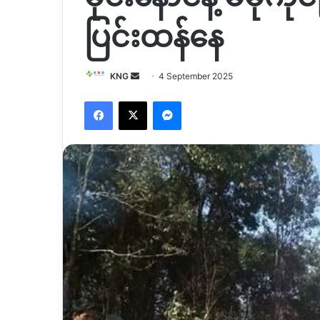
ပြင်းထန်နေ
Send
KNG
4 September 2025
an
Facebook
X
Messenger
email