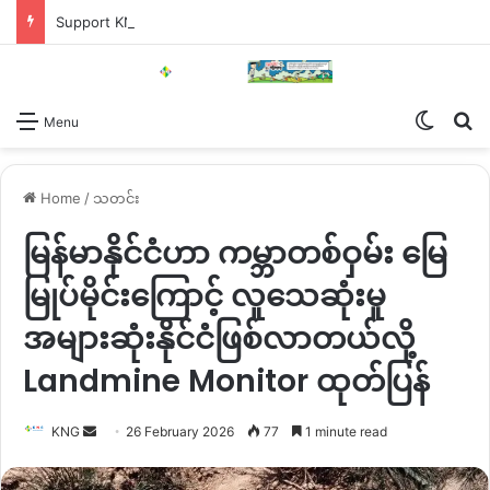
Support KNG
Switch
Se
Menu
Home
/
သတင်း
မြန်မာနိုင်ငံဟာ ကမ္ဘာတစ်ဝှမ်း မြေ
မြုပ်မိုင်းကြောင့် လူသေဆုံးမှု
အများဆုံးနိုင်ငံဖြစ်လာတယ်လို့
Landmine Monitor ထုတ်ပြန်
Send
KNG
26 February 2026
77
1 minute read
an
email