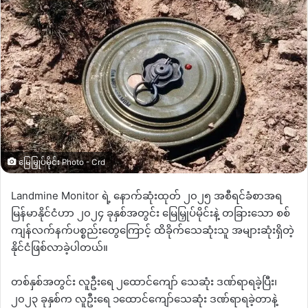
မြေမြှုပ်မိုင်း Photo - Crd
Landmine Monitor
ရဲ့ နောက်ဆုံးထုတ် ၂၀၂၅ အစီရင်ခံစာအရ
မြန်မာနိုင်ငံဟာ ၂၀၂၄ ခုနှစ်အတွင်း မြေမြှုပ်မိုင်းနဲ့ တခြားသော စစ်
ကျန်လက်နက်ပစ္စည်းတွေကြောင့် ထိခိုက်သေဆုံးသူ အများဆုံးရှိတဲ့
နိုင်ငံဖြစ်လာခဲ့ပါတယ်။
တစ်နှစ်အတွင်း လူဦးရေ ၂ထောင်ကျော် သေဆုံး ဒဏ်ရာရခဲ့ပြီး၊
၂၀၂၃ ခုနှစ်က လူဦးရေ ၁ထောင်ကျော်သေဆုံး ဒဏ်ရာရခဲ့တာနဲ့