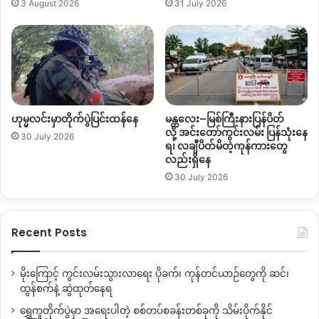
၂၁၁ မြို့နယ်မှာ မိုင်း ဒါမှမဟုတ် ပေါက်ကွဲစေတတ်တဲ့
3 August 2026
31 July 2026
စစ်လက်နက်ပစ္စည်းတွေ ရှိနေနိုင်တယ်လို့ ခန့်မှန်းထားပါတယ်။
ဒါ့အပြင် နိုင်ငံတစ်ဝှမ်း တိုက်ပွဲတွေ ဆက်လက်ပြင်းထန်နေသလို
အပြည်ပြည်ဆိုင်ရာ မိုင်းရှင်းလင်းရေးအဖွဲ့တွေကို လည်း နိုင်ငံ
အတွင်း ဝင်ခွင့်မပေးသေးတာကြောင့် ပြည်သူတွေကတော့ မြေမြုပ်
မိုင်းနဲ့တခြားပေါက်ကွဲစေတတ်တဲ့ လက်နက်ပစ္စည်းတွေရဲ့ အန္တရာယ်
ဟုမ္မလင်းမှာတိုက်ပွဲပြင်းထန်နေ
မန္တလေး–မြစ်ကြီးနားပြန်ပိတ်
ထဲမှာ ဆက်ရှိနေဆဲဖြစ်ပါတယ်။
လို့ အင်းတော်ကွင်းလမ်း ပြန်သုံးနေ
30 July 2026
ရ၊ လချီပိတ်မိတဲ့ကုန်ကားတွေ
လည်းရှိနေ
By – အမိုး
30 July 2026
Copy URL
Recent Posts
မိုးကြောင့် ကွင်းလမ်းသွားလာရေး ပိုခက်၊ ကုန်တင်ယာဉ်တွေကို ဆင်၊
ထွန်စက်နဲ့ ဆွဲထုတ်နေရ
ရွှေကူတိုက်ပွဲမှာ အရေးပါတဲ့ စစ်တပ်စခန်းတစ်ခုကို သိမ်းပိုက်နိုင်