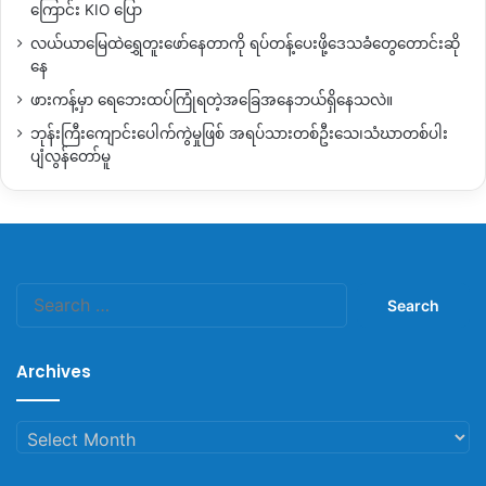
ကြောင်း KIO ပြော
လယ်ယာမြေထဲရွှေတူးဖော်နေတာကို ရပ်တန့်ပေးဖို့ဒေသခံတွေတောင်းဆို
နေ
ဖားကန့်မှာ ရေဘေးထပ်ကြုံရတဲ့အခြေအနေဘယ်ရှိနေသလဲ။
ဘုန်းကြီးကျောင်းပေါက်ကွဲမှုဖြစ် အရပ်သားတစ်ဦးသေ၊သံဃာတစ်ပါး
ပျံလွန်တော်မူ
Search
for:
Archives
Archives