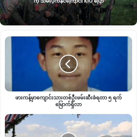
ကို သိမ်းပိုက်နိုင်ကြောင်း KIO ပြော
နဲ့ကလေးသူငယ်တွေပဲဖြစ်တယ်။ ရာခိုင်နှုန်းအရကြည့်ရင်ပေါ့
”
လို့
ပြောပါတယ်။
ဖား
ကန့်
မှာ
ကျောင်းသား
၂၀၂၂ ခုနှစ်မှာ မြေမြုပ်မိုင်းကြောင့် သေဆုံးဒဏ်ရာရတဲ့သူ ၅ ရာ
တစ်
ကျော်ပဲ ရှိခဲ့ပေမယ့် နှစ်နှစ်အတွင်း အတော်လေးကို မြင့်တက် လာခဲ့
ဦး
တာပါ။
ဖမ်းဆီး
ခံ
ရတာ
၂၀၂၅ ခုနှစ်အတွင်း စစ်တမ်းတွေကနေတွေ့ရတဲ့ အချက်အလက်
ဖားကန့်မှာကျောင်းသားတစ်ဦးဖမ်းဆီးခံရတာ ၅ ရက်
၅
အသစ်တွေအရ မြန်မာနိုင်ငံတစ်ဝှမ်းမှာ အရပ်သား နှစ်ဦးဟာ နေ့စဥ်
ရက်
မြောက်ရှိလာ
မြေမြုပ်မိုင်းနဲ့တခြားပေါက်ကွဲစေတတ်တဲ့လက်နက်ပစ္စည်းတွေ
မြောက်
ကြောင့်ထိခိုက်သေဆုံးလျက်ရှိတယ်လို့ ကုလသမဂ္ဂက ပြီးခဲ့တဲ့နှစ်
ရှိ
ကိုး
နိုဝင်ဘာလကပဲထုတ်ပြန်ခဲ့ပါတယ်။
လာ
ကန့်
တပ်
ရဲ့