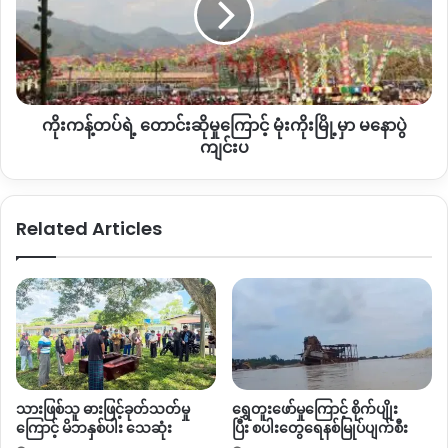
ဒါ့အပြင် ကြိုတင်ကာကွယ်ရေး၊ အသိပညာပေးလုပ်ငန်းတွေနဲ့မိုင်း
တောင်း
ရှင်းလင်းရေးလုပ်ငန်းတွေအဆက်မပြတ်လိုအပ်နေတာ သိသာ
ဆို
ထင်ရှားတယ်လို့ ထုတ်ပြန်ချက်မှာဖော်ပြထားပါတယ်။
မှု
ကြောင့်
“
ဒီမြေမြုပ်မိုင်းနဲ့ပတ်သက်ပြီးတော့ ပြည်သူတွေအနေနဲ့ လက်လှမ်းမှီ
မုံး
ကိုးကန့်တပ်ရဲ့ တောင်းဆိုမှုကြောင့် မုံးကိုးမြို့မှာ မနောပွဲ
ကိုး
မှုပညာပေးမှုတွေက အရမ်းအားနည်းတာတွေဖြစ်တယ်။
ပြီးတော့
မြို့
ကျင်းပ
ဘယ်နေရာကအန္တရာယ်ဇုန်ဖြစ်တယ်။ အန္တရာယ်ကင်းတယ်ဆိုတာ
မှာ
သတ်မှတ်ထားတာ မရှိတော့ ဒီလိုမျိုးကိုယ့် အသက်ရှင် ရပ်တည်ဖို့
မနော
ကိုရှာဖွေရင်းနဲ့ ဒီလိုအန္တရာယ်တွေကြုံတွေ့နေရပါတယ်
”
လို့ ဒေါ်ယဥ်
ပွဲ
Related Articles
မျိုးလှိုင်က ဆက်ပြောပါတယ်။
ကျင်းပ
အစီရင်ခံစာအရ စစ်တပ်ဘက်က လူကိုပစ်မှတ်ထားတဲ့ မိုင်းတွေကို
ဆက်ထုတ်လုပ်ပြီး အသုံးပြုနေတယ်လို့ ဖော်ပြ ထားပြီး တစ်ဖက်မှာ
လည်း
PDF
နဲ့ တိုင်းရင်းသားလက်နက်ကိုင်အဖွဲ့တွေဘက်က မိုင်း
အသုံးပြုမှု ၂၀၂၄
–
၂၀၂၅ ခုနှစ်တွေအတွင်း သိသိသာသာတိုးလာခဲ့
တယ်လို့ ဆိုပါတယ်။
သားဖြစ်သူ ဓားဖြင့်ခုတ်သတ်မှု
ရွှေတူးဖော်မှုကြောင့် စိုက်ပျိုး
၂၀၂၅ အောက်တိုဘာလအထိ မြန်မာနိုင်ငံရဲ့မြို့နယ် ၃၃၀ ထဲက
ကြောင့် မိဘနှစ်ပါး သေဆုံး
ပြီး စပါးတွေရေနစ်မြုပ်ပျက်စီး