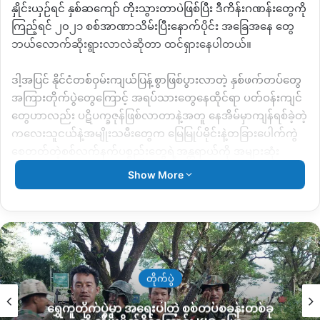
နှိုင်းယှဉ်ရင် နှစ်ဆကျော် တိုးသွားတာပဲဖြစ်ပြီး ဒီကိန်းဂဏန်းတွေကို
ကြည့်ရင် ၂၀၂၁ စစ်အာဏာသိမ်းပြီးနောက်ပိုင်း အခြေအနေ တွေ
ဘယ်လောက်ဆိုးရွားလာလဲဆိုတာ ထင်ရှားနေပါတယ်။
ဒါ့အပြင် နိုင်ငံတစ်ဝှမ်းကျယ်ပြန့်စွာဖြစ်ပွားလာတဲ့ နှစ်ဖက်တပ်တွေ
အကြားတိုက်ပွဲတွေကြောင့် အရပ်သားတွေနေထိုင်ရာ ပတ်ဝန်းကျင်
တွေဟာလည်း ပဋိပက္ခဇုန်ဖြစ်လာတာနဲ့အတူ နေအိမ်မှာကျန်ရစ်ခဲ့တဲ့
ကလေးသူငယ်နဲ့အမျိုးသမီးတွေက မြေမြုပ်မိုင်းနဲ့တခြားပေါက်ကွဲ
စေတတ်တဲ့စစ်လက်နက်ပစ္စည်းတွေရဲ့အန္တရာယ်ကို အများဆုံး
ကြုံတွေ့နေရတယ်လို့ မြန်မာ့အမျိုးသမီးသမဂ္ဂတွဲဖက်
Show More
အထွေထွေအတွင်းရေးမှူး ၂ ဒေါ်ယဥ်မျိုးလှိုင်ကထောက်ပြပါတယ်။
“
အရပ်သားတွေနေထိုင်ရာဝန်းကျင်တွေကလည်း ပဋိပက္ခဇုန်တွေ
ဖြစ်လာတာနဲ့ လူတွေကစားဝတ်နေရေးကြပ်တည်း လာတယ်။အဲ့လိုနဲ့
တောထဲသွား၊ ယာထဲသွားတာနဲ့ မိုင်းနင်းမိတာတွေကြုံရတယ်။ ကျမ
တို့နိုင်ငံက အရမ်းကြပ်တည်းတဲ့ ကြားမှာ နေလာရတယ်။ ပြီးတော့
တိုက်ပွဲ
စစ်မှုထမ်းဥပဒေကြောင့်လည်း အမျိုးသားလူငယ်တွေက အပြင်
ရွှေကူတိုက်ပွဲမှာ အရေးပါတဲ့ စစ်တပ်စခန်းတစ်ခု
ထွက်အလုပ်လုပ်ကြတယ်။ အဲ့တော့ကျန်ခဲ့တဲ့သူတွေ က အမျိုးသမီး