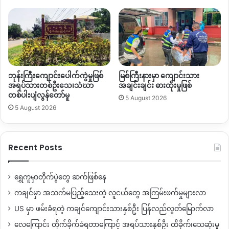
မုံးကိုးမြို့ကို
ကိုးကန့်
MNDAA
စတင်ဝင်သိမ်းခဲ့တဲ့အချိန်ကစပြီး
ဒီ
မြို့ထဲကို
KIO
ရဲ့
အုပ်ချူပ်ရေးယန္တရားတွေလည်း
လည်ပတ်ခွင့်မ
ပေးသလို
ကချင်ရိုးရာယဉ်ကျေးမှုအဖွဲ့နဲ့
သက်ဆိုင်တဲ့
မနောကွင်း
နယ်မြေတွေ
၊
ရိုးရာယဉ်ကျေးမှုနဲ့သက်ဆိုင်တဲ့
လုပ်ငန်းတွေကို
လည်း
MNDAA
ကအခွင့်အာဏာအပြည့်အ၀မပေးတော့ပဲ
ထိန်းချူ
ဘုန်းကြီးကျောင်းပေါက်ကွဲမှုဖြစ်
မြစ်ကြီးနားမှာ ကျောင်းသား
အရပ်သားတစ်ဦးသေ၊သံဃာ
အချင်းချင်း ဓားထိုးမှုဖြစ်
ပ်လိုက်တာဖြစ်ပါတယ်။
တစ်ပါးပျံလွန်တော်မူ
5 August 2026
5 August 2026
By – ဂျာဘောက်ရာ
Recent Posts
Copy URL
ရွှေကူမှာတိုက်ပွဲတွေ ဆက်ဖြစ်နေ
ကချင်မှာ အသက်မပြည့်သေးတဲ့ လူငယ်တွေ အကြမ်းဖက်မှုများလာ
US မှာ ဖမ်းခံရတဲ့ ကချင်ကျောင်းသားနှစ်ဦး ပြန်လည်လွတ်မြောက်လာ
လေကြောင်း တိုက်ခိုက်ခံရတာကြောင့် အရပ်သားနှစ်ဦး ထိခိုက်၊သေဆုံးမှု