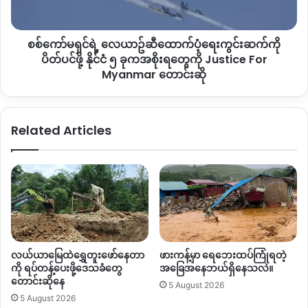
ထုတ်
ထောက်ပံ့
ပြန်
ရေး
“
မီဒီယာတွေပေါ်မှာ
ပျံ့နေတာကတော့
ကိုးကန့်တွေရဲ့
အောင်ပွဲ
မနော
စစ်ကော်မရှင်ရဲ့ လေယာဥ်ဆီထောက်ပံ့ရေးကွင်းဆက်ကို
ကွင်းဆက်
ပွဲ
ဘာညာဆိုပြီး
ရေးကြတာ၊
သတင်းဖျန့်ကြတာတွေ့တယ်။
ကို
ပိတ်ပင်ဖို့ နိုင်ငံ ၅ ခုကအစိုးရတွေကို Justice For
တစ်ဖက်
ကိုးကန့်ဘက်က
ကူညီတာတော့
ရှိတယ်လေ
ဒါပေမဲ့ကိုး
ပိတ်
Myanmar တောင်းဆို
ကန့်ဘက်ကတွေးရင်တော့
သူတို့ရဲ့အောင်ပွဲလို့
ခံယူတာလားတော့မ
ပင်
သိဘူးပေါ့။
ကချင်ရိုးရာအဖွဲ့ကဦးဆောင်ပြုလုပ်တာကတော့
ဒီပွဲ
ဖို့
နိုင်ငံ
ဟာ
မနောအိမ်တော်သစ်ဖွင့်ပွဲ
ပြုလုပ်ရင်း
သူတို့တောင်းဆိုတဲ့မနော
Related Articles
၅
အကကိုလည်း
ဝိုင်းဖွဲ့ကပြီး
အဲလို
မနောပွဲ
ဖြစ်မြောက်ခဲ့တာဖြစ်
ခု
တယ်”
မုံးကိုးဒေသခံကဆက်ပြောပါတယ်။
က
အစိုးရ
မုံးကိုးမြို့မှာရှိနေတဲ့
ဒီမနောတိုင်ဟာ
AD 2000
နှစ်ရှေ့
တွေ
ပိုင်း
ပေါ်ပေါက်ခဲ့တဲ့
မုန်ဆာလ
ဦးဆောင်တဲ့
MDA
လက်နက်ကိုင်
ကို
Justice
တော်လှန်ရေးအဖွဲ့က
MDA
ဖွဲ့စည်းတာ
၅
နှစ်ပြည့်
မနောပွဲလုပ်
For
ဖို့
တည်ဆောက်ခဲ့တဲ့မနောတိုင်ဖြစ်ပါတယ်။
Myanmar
လယ်ယာမြေထဲရွှေတူးဖော်နေတာ
ဖားကန့်မှာ ရေဘေးထပ်ကြုံရတဲ့
တောင်း
ကို ရပ်တန့်ပေးဖို့ဒေသခံတွေ
အခြေအနေဘယ်ရှိနေသလဲ။
ဒါပေမဲ့
မနောပွဲမဖြစ်မြောက်ခင်မှာပဲ
စစ်တပ်သွေးခွဲမှု
ဆို
တောင်းဆိုနေ
5 August 2026
ကြောင့်
MDA
ဆိုတဲ့
အဖွဲ့ဟာ
ပြည်သူ့စစ်အဖြစ်ဘက်ပြောင်းသွားကြ
5 August 2026
လည်း
ဖြစ်ပါတယ်။