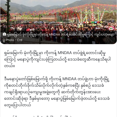
ရှမ်းမြောက် မုံးကိုးမြို့မှာ ကိုးကန့် MNDAA တပ်ရဲ့တောင်းဆိုမှုကြောင့် ကျင်းပတဲ့မနော
ပွဲ Photo - Crd
ရှမ်းမြောက်
မုံးကိုးမြို့မှာ
ကိုးကန့်
MNDAA
တပ်ဖွဲ့ရဲ့တောင်းဆိုမှု
ကြောင့် မနောပွဲကိုကျင်းပခဲ့ကြတယ်လို့ ဒေသခံတွေဆီကနေသိရပါ
တယ်။
ဒီမနောပွဲတော်ဖြစ်မြောက်ဖို့
ကိုးကန့်
MNDAA
တပ်ဖွဲ့ဟာ
မုံးကိုးမြို့
ကိုစတင်တိုက်ခိုက်သိမ်းပိုက်လိုက်တဲ့နှစ်ကစပြီး
နှစ်စဉ်
ဒေသခံ
ကချင်ရိုးရာယဉ်ကျေးမှုအဖွဲ့တွေကို
ဆက်တိုက်တွန်းအားပေး
တောင်းဆိုခဲ့ရာ ဒီနှစ်မှာတော့ မနောပွဲဖြစ်မြောက်ခဲ့တယ်လို့ ဒေသခံ
တွေပြောပါတယ်