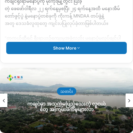
ကချင်ရိုးရာမနောပွဲကို မုံးကိုးမြို့တွင်း ပြီးခဲ့
တဲ့
ဖေဖော်ဝါရီလ
၂၂
ရက်နေ့မှစပြီး
၂၄
ရက်နေ့အထိ
မနောအိမ်
တော်ဖွင့်ပွဲ
နဲ့မနောပွဲတစ်ခုကို
ကိုးကန့်
MNDAA
တပ်ဖွဲ့နဲ့
အတူ
ဒေသခံလူထုတွေ
ကျင်းပပြုလုပ်ခဲ့တာဖြစ်ပါတယ်။
“
တကယ်ဆိုရင်
ရိုးရာယဉ်ကျေးမှုအဖွဲ့လည်း
မနောပွဲမလုပ်ချင်ပါ
ဘူး။
အခုချိန်က
ကျမတို့
ပြည်သူတွေလည်း
အများကြီးခက်ခဲနေတဲ့
Show More
အချိန်၊
သွေးစွန်းနေကြရတဲ့ကာလဖြစ်နေလို့
မနောပွဲမလုပ်သင့်
လို့
ရိုးရာအဖွဲ့က
အမျိုးမျိုးငြင်းဆိုခဲ့ပါတယ်။
ဒါပေမဲ့
ဒီ
နှစ်
၂၀၂၆
လည်း
ပြန်ပြီးသူတို့ပြောတယ်
ဒီနှစ်တော့
မလွတ်တော့
ဘူးပေါ့။
ကိုးကန့်ကလည်း
သူတို့
အုပ်ချူပ်ခဲ့
တာ
၃နှစ်ရှိလာပြီဆို
တော့
မနောအကပွဲ
ပြုလုပ်ပေးဖို့
တောင်းဆိုတာ။
ဒါပေမဲ့
ပွဲ
ကတော့
အဓိကမနောအိမ်တော်ဖွင့်ပွဲ
အဖြစ်
မနောပွဲ
ကျင့်ပခဲ့ခြင်း
သတင်း
ဖြစ်ပါတယ်”
လို့
မုံးကိုးဒေသခံအမျိုးသားတစ်ဦးကပြောပါတယ်။
ကချင်မှာ အသက်မပြည့်သေးတဲ့ လူငယ်
တွေ အကြမ်းဖက်မှုများလာ
မနောပွဲဆိုတာ
အဓိပ္ပာယ်ဖွင့်ဆိုချက်အမျိုးမျိုးရှိပြီး
Padang
manau(
အောင်ပွဲခံ
မနောပွဲ
) Sut manau, Kungdawn manau,
Hpaji manau,
စသဖြင့်
အဓိပ္ပာယ်လိုက်
ပြုလုပ်ရတဲ့အပြင်
မုံးကိုး