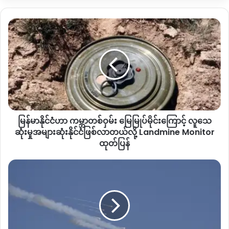
မြို့မှာ
ကချင်ရိုးရာယဉ်ကျေးမှုအဖွဲ့ရဲ့
မနောအိမ်တော်လည်းမရှိ
သေးတာကြောင့်
မနောပွဲကျင်းပလို့
မရကြောင်း
ရိုးရာအဖွဲ့မှ
ကိုးကန့်
မြန်မာနိုင်ငံ
ကို
နှစ်စဉ်ငြင်းဆိုခဲ့တာလို့
သိရပါတယ်။
ဟာ
ကမ္ဘာ
ဒါပေမဲ့
၂၀၂၅
ခုနှစ်
အောက်တိုဘာလမှာတော့
ကိုးကန့်ဘက်မှ
မနော
တစ်
ဝှမ်း
ပွဲကိုမဖြစ်ဖြစ်အောင်လုပ်ဆောင်ပေးဖို့
ဒေသခံရိုးရာအဖွဲ့
မြေ
ကို
ဆက်လက်တွန်းအားပေးခဲ့ကာ
လိုအပ်တဲ့မနောအိမ်တော်
မြုပ်
တည်ဆောက်ဖို့အတွက်လည်း
မတင်ငွေ
တရုတ်ယွမ်
၂
သိန်းကို
မိုင်း
လည်း
MNDAA
ဘက်ကကူညီပေးခဲ့တာလို့
ဆိုပါတယ်။
ကြောင့်
မြန်မာနိုင်ငံဟာ ကမ္ဘာတစ်ဝှမ်း မြေမြုပ်မိုင်းကြောင့် လူသေ
လူသေ
ဆုံး
ဆုံးမှုအများဆုံးနိုင်ငံဖြစ်လာတယ်လို့ Landmine Monitor
မှု
ထုတ်ပြန်
အများ
ဆုံး
စစ်
နိုင်ငံ
ကော်မရှင်
ဖြစ်လာ
ရဲ့
အဲဒါကြောင့်
မုံးကိုးမနောအိမ်တော်ဖွင့်ပွဲအဖြစ်
မုံးကိုးဒေသ
တယ်
လေ
မှ
ပြည်သူလူထုတွေလည်း
စည်စည်ကားကား
လာရောက်ပါဝင်ကြ
လို့
ယာ
ကာ
မနောပွဲတော်ကြီးကို
ပြုလုပ်ကျင့်ပခဲ့ခြင်းဖြစ်တယ်လို့
ဆိုပါ
Landmine
ဥ်
တယ်။
Monitor
ဆီ