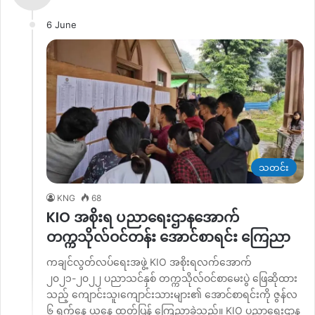
6 June
သတင်း
KNG
68
KIO အစိုးရ ပညာရေးဌာနအောက်
တက္ကသိုလ်ဝင်တန်း အောင်စာရင်း ကြေညာ
ကချင်လွတ်လပ်ရေးအဖွဲ့ KIO အစိုးရလက်အောက်
၂၀၂၁-၂၀၂၂ ပညာသင်နှစ် တက္ကသိုလ်ဝင်စာမေးပွဲ ဖြေဆိုထား
သည့် ကျောင်းသူ၊ကျောင်းသားများ၏ အောင်စာရင်းကို ဇွန်လ
၆ ရက်နေ့ ယနေ့ ထုတ်ပြန် ကြေညာခဲ့သည်။ KIO ပညာရေးဌာန