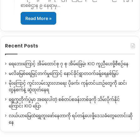
စာစစ်ဌာန ၉ နေရာမှ…
Read More »
Recent Posts
ရေဘေးကြောင့် အိမ်ထောင်စု ၇ စု အိမ်ခြေမဲ့၊ KIO ကူညီပေးဖို့စီစဉ်နေ
မလိခမြစ်ရေမြင့်တက်မှုကြောင့် နောင်ခိုင်ရွာတဝက်ခန့်ရေနစ်မြှပ်
မိုးကြောင့် ကွင်းလမ်းသွားလာရေး ပိုခက်၊ ကုန်တင်ယာဉ်တွေကို ဆင်၊
ထွန်စက်နဲ့ ဆွဲထုတ်နေရ
ရွှေကူတိုက်ပွဲမှာ အရေးပါတဲ့ စစ်တပ်စခန်းတစ်ခုကို သိမ်းပိုက်နိုင်
ကြောင်း KIO ပြော
လယ်ယာမြေထဲရွှေတူးဖော်နေတာကို ရပ်တန့်ပေးဖို့ဒေသခံတွေတောင်းဆို
နေ