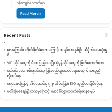
ဝန်းကျင်လောက်မှာ…
Read More »
Recent Posts
လေကြောင်း တိုက်ခိုက်ခံရတာကြောင့် အရပ်သားနှစ်ဦး ထိခိုက်၊သေဆုံးမှု
ရှိ
VIP လိုင်းတွေကို မီးအပြည့်ပေးပြီး ပုံမှန်လိုင်းတွေကို ဖြတ်တောက်ထား
မော်ဝမ်းလေး စစ်ရှောင်တွေ ပြန်လည်ထူထောင်ရေးအတွက် အကူညီ
လိုအပ်နေ
ရေဘေးကြောင့် အိမ်ထောင်စု ၇ စု အိမ်ခြေမဲ့၊ KIO ကူညီပေးဖို့စီစဉ်နေ
မလိခမြစ်ရေမြင့်တက်မှုကြောင့် နောင်ခိုင်ရွာတဝက်ခန့်ရေနစ်မြှပ်