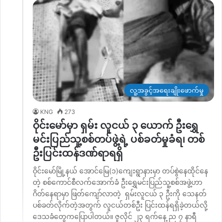
လူ့အခွင့်အရေးချိုးဖောက်မှု
KNG
273
ဝိုင်းမော်မှာ ရှမ်း လူငယ် ၃ ယောက် ဦးရွှေ
မင်းပြည်သူ့စစ်တပ်ဖွဲ့ရဲ့ ပစ်ခတ်မှုခံရ၊ တစ်
ဦးပြင်းထန်ဒဏ်ရာရရှိ
ဝိုင်းမော်မြို့နယ် အောင်မြေ(၁)ကျေးရွာနားမှာ တပ်စွဲနေထိုင်နေ
တဲ့ စစ်ကောင်စီလက်အောက်ခံ ဦးရွှေမင်းပြည်သူ့စစ်အဖွဲ့ဟာ
ဂိတ်နေရာမှာ ဖြတ်ကျော်လာတဲ့ ရှမ်းလူငယ် ၃ ဦးကို သေနတ်
ပစ်ခတ်လိုက်တဲ့အတွက် လူငယ်တစ်ဦး ပြင်းထန်ရရှိခဲ့တယ်လို့
ဒေသခံတွေကပြောပါတယ်။ ဇူလိုင် ၂၃ ရက်နေ့ ည ၇ နာရီ