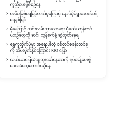
ကူညီပေးဖို့စီစဉ်နေ
မလိခမြစ်ရေမြင့်တက်မှုကြောင့် နောင်ခိုင်ရွာတဝက်ခန့်
ရေနစ်မြှပ်
မိုးကြောင့် ကွင်းလမ်းသွားလာရေး ပိုခက်၊ ကုန်တင်
ယာဉ်တွေကို ဆင်၊ ထွန်စက်နဲ့ ဆွဲထုတ်နေရ
ရွှေကူတိုက်ပွဲမှာ အရေးပါတဲ့ စစ်တပ်စခန်းတစ်ခု
ကို သိမ်းပိုက်နိုင်ကြောင်း KIO ပြော
လယ်ယာမြေထဲရွှေတူးဖော်နေတာကို ရပ်တန့်ပေးဖို့
ဒေသခံတွေတောင်းဆိုနေ