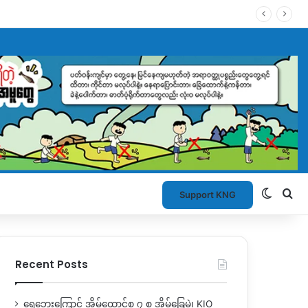
Switch
Se
Support KNG
Recent Posts
ရေဘေးကြောင့် အိမ်ထောင်စု ၇ စု အိမ်ခြေမဲ့၊ KIO