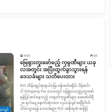
KNG
84
မြေရှားတူးဖော်မည့် ကုမ္ပဏီများ ယခု
လအတွင်း အပြီးထွက်ခွာသွားရန်
ဒေသခံများ သတိပေးထား
KIO ထိန်းချုပ်ရာနယ်မြေ၊ ဗန်းမော်ခရိုင်၊ ဒိန်ဆင်း
ပါ (Dingsing Pa) ဒေသတွင် မြေရှားသတ္တုတူးဖော်
ရန်ပြင်ဆင်နေသည့် တရုတ်ကုမ္မဏီများ ဖေဖော်ဝါရီ
၂၈ ရက်နေ့ နောက်ဆုံးထား လုပ်ငန်းခွင်အပြီးပိတ်
သိမ်းသွားရန် ဒေသခံများ KIO အစိုးရထံ စာဖြင့်
းကျင်