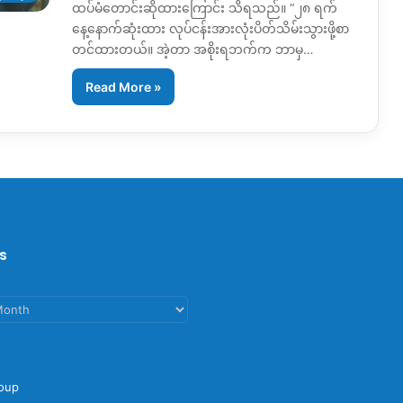
ထပ်မံတောင်းဆိုထားကြောင်း သိရသည်။ “၂၈ ရက်
နေ့နောက်ဆုံးထား လုပ်ငန်းအားလုံးပိတ်သိမ်းသွားဖို့စာ
တင်ထားတယ်။ အဲ့တာ အစိုးရဘက်က ဘာမှ…
Read More »
s
oup