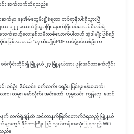
ာ‌ကြောင်း ဆက်လက်သိရသည်။
်မှာ နေအိမ်တွေမီးရှို့ခံရတာ တစ်ရာနီးပါးရှိသွားပြီ
 ၁၂၂ ယောက်ရှိသွားပြီး နောက်ပြီး စစ်ကောင်စီတပ်ရဲ့
 အသက်ဆယ့်လေးနှစ်သမီးတစ်ယောက်ပါတယ် အဲ့ဒါမျိုးဖြစ်စဉ်
င်းဖြစ်လာတယ် ”ဟု ထီးချိုင့်PDF တပ်ဖွဲ့ဝင်တစ်ဦး က
ိုင်းတိုင်းရှိ မြို့နယ် ၂၃ မြို့နယ်အား ဖုန်းအင်တာနက်လိုင်း
ောင်၊ ခင်ဦး၊ ဒီပဲယင်း၊ ၀က်လက်၊ ရေဦး၊ မြင်းမူ၊ဗန်းမောက်၊
၀၊ တမူး၊ မော်လိုက်၊ အင်းတော်၊ ဟုမ္မလင်း၊ ကျွန်းလှ၊ ဖောင်
ိသည့်အနက် လက်ရှိချိန်ထိ အင်တာနက်ဖြတ်တောက်ခံရသည့် မြို့နယ်
်များတွင် ဖိုင်ဘာကြိုး ဖြင့် သွယ်တန်းအသုံးပြုရသည့် Wifi
ရသည်။