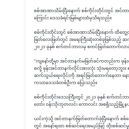
စစ်အာဏာသိမ်းပြီးနောက် စစ်ကိုင်းတိုင်းတွင် အင်တာ
ကြောင်း ဒေသခံရင်းမြစ်များထံမှသိရသည်။
စစ်ကိုင်းတိုင်းတွင် စစ်အာဏာသိမ်းပြီးနောက် ထိတွေ
ဖြတ်လေးဖြတ်တွင် အရေးကြီးဆုံးတစ်ခုဖြစ်သည့် ဆက်သွ
၂၀၂၁ ခုနှစ် စက်တင်ဘာလမှ စတင်ဖြတ်တောက်လာခ
“ကျနော်တို့မှာ အင်တာနက်မဖြတ်ခင်ကတည်းက ဖုန်
စလို့ ဖုန်းအင်တာနက်လိုင်းအားလုံး သုံးမရတော့ဘ
ဆက်သွယ်ရေးလိုင်းကို အရင်ဖြတ်တောက်နေတာ နောက်
‌ကသာဒေသခံတစ်ဦးက ပြောသည်။
စစ်ကိုင်းတိုင်းဒေသကြီးတွင် ၂၀၂၁ ခုနှစ် စက်တင်
တော်၊ ဝန်းသို၊ဘုတလင်၊ ကောလင်း အစရှိသည့်မြို့
ယင်းကဲ့သို့ အင်တာနက်ဖြတ်တောက်ခဲ့ပြီးနောက် စစ်ကော
တွင် အနော်ရထာ စစ်ဆင်ရေးအမည်ဖြင့် ထိုးစစ်ဆင်မူမ