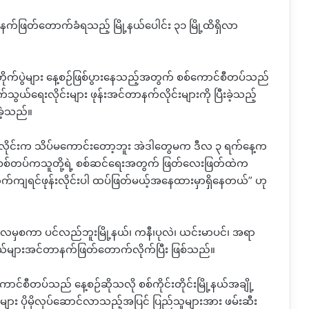
နက်ဖြတ်တောက်ခံရသည့် မြို့နယ်ပေါင်း ၃၁ မြို့ထိရှိလာ
့တိုက်ပွဲများ နေ့စဉ်ဖြစ်ပွားနေသည့်အတွက် စစ်ကောင်စီတပ်သည်
ယ်ရေးလိုင်းများ ဖုန်းအင်တာနက်လိုင်းများကို ပြီးခဲ့သည့်
ဲ့သည်။
းလိုင်းက သိပ်မကောင်းတော့ဘူး အဲဒါတွေမက ဒီလ ၃ ရက်နေ့က
ူး။ စစ်တပ်ကသူတို့ရဲ့ စစ်ဆင်ရေးအတွက် ဖြတ်လေးဖြတ်ထဲက
ကျရင်ဖုန်းလိုင်းပါ ထပ်ဖြတ်မယ့်အနေထားမှာရှိနေတယ်” ဟု
ဘာလမှစကာ ပင်လည်ဘူးမြို့နယ်၊ ကနီ၊ပုလဲ၊ ယင်းမာပင်၊ အရာ
နယ်များအင်တာနက်ဖြတ်တောက်လိုက်ပြီး ဖြစ်သည်။
င်စီတပ်သည် နေ့စဉ်ဆိုသလို စစ်ကိုင်းတိုင်းမြို့နယ်အချို့
ျား ပိုမိုလုပ်ဆောင်လာသည့်အပြင် ပြည်သူများအား ဖမ်းဆီး