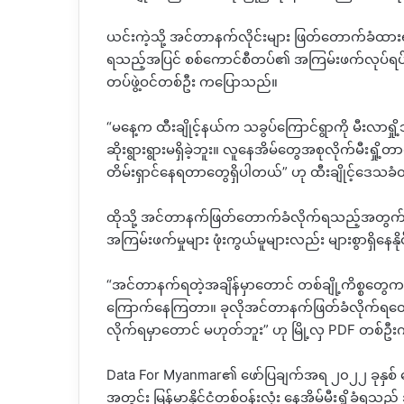
ယင်းကဲ့သို့ အင်တာနက်လိုင်းများ ဖြတ်တောက်ခံထာ
ရသည့်အပြင် စစ်ကောင်စီတပ်၏ အကြမ်းဖက်လုပ်ရပ်မျ
တပ်ဖွဲ့ဝင်တစ်ဦး ကပြောသည်။
“မ‌နေ့က ထီးချိုင့်နယ်က သခွပ်ကြောင်ရွာကို မီးလာ
ဆိုးရွားရွားမရှိခဲ့ဘူး။ လူနေအိမ်တွေအစုလိုက်မီးရှို
တိမ်းရှာင်နေရတာတွေရှိပါတယ်” ဟု ထီးချိုင့်ဒေသ
ထိုသို့ အင်တာနက်ဖြတ်တောက်ခံလိုက်ရသည့်အတွ
အကြမ်းဖက်မှုများ ဖုံးကွယ်မူများလည်း များစွာရှိန
“အင်တာနက်ရတဲ့အချိန်မှာတောင် တစ်ချို့ကိစ္စတွေက
ကြောက်နေကြတာ။ ခုလိုအင်တာနက်ဖြတ်ခံလိုက်ရတော့ 
လိုက်ရမှာတောင် မဟုတ်ဘူး” ဟု မြို့လှ PDF တစ်
Data For Myanmar၏ ဖော်ပြချက်အရ ၂၀၂၂ ခုနှစ်
အတွင်း မြန်မာနိုင်ငံတစ်ဝန်းလုံး နေအိမ်မီးရှို့ခံရသည