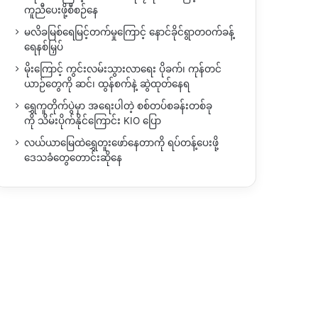
ကူညီပေးဖို့စီစဉ်နေ
မလိခမြစ်ရေမြင့်တက်မှုကြောင့် နောင်ခိုင်ရွာတဝက်ခန့်
ရေနစ်မြှပ်
မိုးကြောင့် ကွင်းလမ်းသွားလာရေး ပိုခက်၊ ကုန်တင်
ယာဉ်တွေကို ဆင်၊ ထွန်စက်နဲ့ ဆွဲထုတ်နေရ
ရွှေကူတိုက်ပွဲမှာ အရေးပါတဲ့ စစ်တပ်စခန်းတစ်ခု
ကို သိမ်းပိုက်နိုင်ကြောင်း KIO ပြော
လယ်ယာမြေထဲရွှေတူးဖော်နေတာကို ရပ်တန့်ပေးဖို့
ဒေသခံတွေတောင်းဆိုနေ