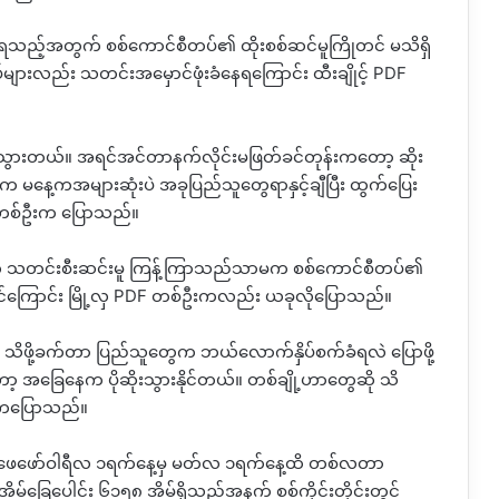
းရသည့်အတွက် စစ်ကောင်စီတပ်၏ ထိုးစစ်ဆင်မူကြိုတင် မသိရှိ
ားလည်း သတင်းအမှောင်ဖုံးခံနေရကြောင်း ထီးချိုင့် PDF
ရှို့သွားတယ်။ အရင်အင်တာနက်လိုင်းမဖြတ်ခင်တုန်းကတော့ ဆိုး
့တာက မနေ့ကအများဆုံးပဲ အခုပြည်သူတွေရာနှင့်ချီပြီး ထွက်ပြေး
ခံတစ်ဦးက ပြောသည်။
က် သတင်းစီးဆင်းမူ ကြန့်ကြာသည်သာမက စစ်ကောင်စီတပ်၏
ေနိုင်ကြောင်း မြို့လှ PDF တစ်ဦးက‌လည်း ယခုလိုပြောသည်။
 သိဖို့ခက်တာ ပြည်သူတွေက ဘယ်လောက်နှိပ်စက်ခံရလဲ ပြောဖို့
အခြေနေက ပိုဆိုးသွားနိုင်တယ်။ တစ်ချို့ဟာတွေဆို သိ
ဦးကပြောသည်။
 ဖေဖော်ဝါရီလ ၁ရက်နေ့မှ မတ်လ ၁ရက်နေ့ထိ တစ်လတာ
့် အိမ်ခြေပေါင်း ၆၁၅၈ အိမ်ရှိသည့်အနက် စစ်ကိုင်းတိုင်းတွင်