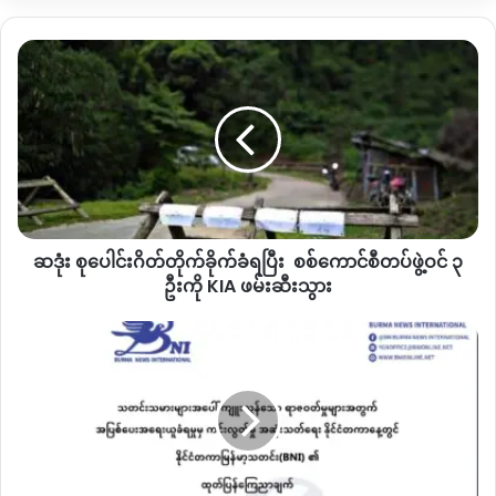
ဖော်ပြနေပေမယ့် ဆော့လော်ဒေသခံတွေပြောတာကတော့ ဆော့
လော်ဘက်ကခေါ်ဆောင်သွားတာ ၈ ဦးသာဖြစ်တယ်လို့လည်း ဆိုပါ
ဆ
တယ်။
ဒုံး
စုပေါင်း
ဒီလို ဆော့လော်
PDF
တပ်သားအစုလိုက် ဘက်ပြောင်းသွားတဲ့
ဂိတ်
တိုက်ခိုက်
အပေါ် ဆော့လော် ဒေသခံတစ်ဦးပြောတာကတော့
PDF
အဖွဲ့လိုက်
ခံ
စည်းရုံးခံရတာဖြစ်နိုင်တယ်လို့ ခုလိုသုံးသပ်ပြောဆိုပါတယ်။
ရ
ပြီး
“
သူတို့က ခုမြန်မာနိုင်ငံထဲ ဘယ်နေရာဘာဖြစ်သလဲဆိုတာ သိမှာ
စစ်
တောင်မဟုတ်ဘူး ဟိုဘက်က စည်းရုံးလာရင် အဟုတ်ထင်ပြီး
ဆဒုံး စုပေါင်းဂိတ်တိုက်ခိုက်ခံရပြီး စစ်ကောင်စီတပ်ဖွဲ့ဝင် ၃
ကောင်စီ
ပါသွားတာ။ အဲဘက်မှာ ပြည်သူ့စစ်တွေလည်းရှိတယ်လေ
တပ်ဖွဲ့
ဦးကို KIA ဖမ်းဆီးသွား
ဝင်
တစ်ယောက်ယောက်လိုက်စည်းရုံးလို့ ခုလိုအဖွဲ့လိုက်ပါသွားတာဘဲ
၃
သတင်း
ကျနော်ထင်တယ်။ ကျနော်တို့ဆော့လော်ဘက်က ဘာလိုင်းမှမရဘူး
ဦး
သမား
လေ။ တစ်ခါတစ်လေ ဖုန်းတောင်မှဆက်ရခက်တာ။ကျနော်တောင်
ကို
များ
ချီဖွေရောက်မှလိုင်းကောင်းကောင်းသုံးရတာ
“
လို့ အမည်မဖော်လိုတဲ့
KIA
အပေါ် ကျူးလွန်
ဆော့လော်ဒေသခံတစ်ဦးက ပြောပါတယ်။
ဖမ်းဆီး
နေ
သွား
တဲ့ စစ်တပ်
ရဲ့
ဘက်ပြောင်းလာသူတွေကို စစ်ကောင်စီတပ်က ကြိုဆိုတဲ့အစီစဉ်
ရာဇဝတ်မှု