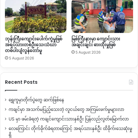
ဘုန်းကြီးကျောင်းပေါက်ကွဲမှုဖြစ်
မြစ်ကြီးနားမှာ ကျောင်းသား
အရပ်သားတစ်ဦးသေ၊သံဃာ
အချင်းချင်း ဓားထိုးမှုဖြစ်
တစ်ပါးပျံလွန်တော်မူ
5 August 2026
5 August 2026
Recent Posts
ရွှေကူမှာတိုက်ပွဲတွေ ဆက်ဖြစ်နေ
ကချင်မှာ အသက်မပြည့်သေးတဲ့ လူငယ်တွေ အကြမ်းဖက်မှုများလာ
US မှာ ဖမ်းခံရတဲ့ ကချင်ကျောင်းသားနှစ်ဦး ပြန်လည်လွတ်မြောက်လာ
လေကြောင်း တိုက်ခိုက်ခံရတာကြောင့် အရပ်သားနှစ်ဦး ထိခိုက်၊သေဆုံးမှု
ရှိ