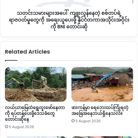
တွေပြုလုပ်ပြီး ဂုဏ်ပြုငွေသားတွေပေးအပ်ခဲ့တယ်လို့လည်း ဖော်ပြ
တွေ
နေတာဖြစ်ပါတယ်။
သတင်းသမားများအပေါ် ကျူးလွန်နေတဲ့ စစ်တပ်ရဲ့
ကို
အရေးယူ
ရာဇဝတ်မှုတွေကို အရေးယူပေးဖို့ နိုင်ငံတကာအသိုင်းအဝိုင်း
အာဏာသိမ်းပြီးတဲ့နောက်ပိုင်း အဖက်ဖက်ကနေ အထိနာနေတဲ့စစ်
ပေး
ကို BNI တောင်းဆို
ဖို့
ကောင်စီတပ်ဟာ ဗျူဟာတွေအမျိုးမျိုးခင်းပြီး တိုင်းရင်းသား
နိုင်ငံတကာ
လက်နက်ကိုင်တွေအောက်မှာရှိတဲ့ ကာကွယ်ရေးတပ်တွေကို မက်လုံး
အသိုင်းအဝိုင်း
တွေအမျိုးမျိုးပေးပြီး ဖိတ်ခေါ်နေတာလည်းဖြစ်ပါတယ်။
Related Articles
ကို BNI တောင်း
ဆို
By – ဇမီ
Copy URL
လယ်ယာမြေထဲရွှေတူးဖော်နေတာ
ဖားကန့်မှာ ရေဘေးထပ်ကြုံရတဲ့
ကို ရပ်တန့်ပေးဖို့ဒေသခံတွေ
အခြေအနေဘယ်ရှိနေသလဲ။
တောင်းဆိုနေ
5 August 2026
5 August 2026