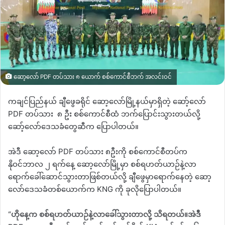
ဆော့လော် PDF တပ်သား ၈ ယောက် စစ်ကောင်စီဘက် အလင်းဝင်
ကချင်ပြည်နယ် ချီဖွေခရိုင် ဆော့လော်မြို့နယ်မှာရှိတဲ့ ဆော့်လော်
PDF
တပ်သား
၈ ဦး စစ်ကောင်စီထံ ဘက်ပြောင်းသွားတယ်လို့
ဆော့်လော်ဒေသခံတွေဆီက ပြောပါတယ်။
အဲဒီ ဆော့လော်
PDF
တပ်သား ၈ဦးကို စစ်ကောင်စီတပ်က
နိုဝင်ဘာလ ၂ ရက်နေ့ ဆော့လော်မြို့မှာ စစ်ရဟတ်ယာဉ်နဲ့လာ
ရောက်ခေါ်ဆောင်သွားတာဖြစ်တယ်လို့ ချီဖွေမှာရောက်နေတဲ့ ဆော့
လော်ဒေသခံတစ်ယောက်က
KNG
ကို ခုလိုပြောပါတယ်။
“
ဟိုနေ့က စစ်ရဟတ်ယာဉ်နဲ့လာခေါ်သွားတာလို့ သိရတယ်။အဲဒီ