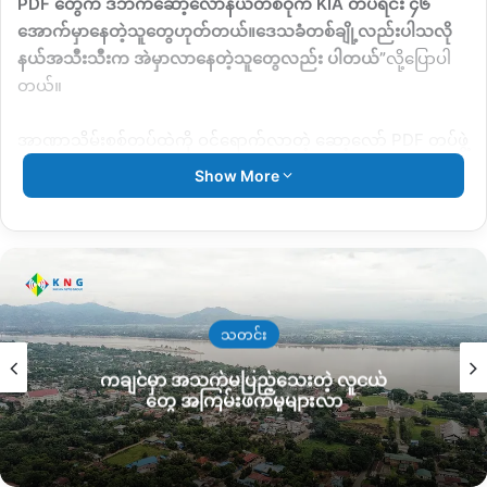
PDF
တွေက ဒီဘက်ဆော့်လော်နယ်တစ်ဝိုက်
KIA
တပ်ရင်း ၄၆
အောက်မှာနေတဲ့သူတွေဟုတ်တယ်။ဒေသခံတစ်ချို့လည်းပါသလို
နယ်အသီးသီးက အဲမှာလာနေတဲ့သူတွေလည်း ပါတယ်
”
လို့ပြောပါ
တယ်။
အာဏာသိမ်းစစ်တပ်ထဲကို ဝင်ရောက်လာတဲ့ ဆော့လော်
PDF
တပ်ဖွဲ့
တွေဟာ ယဂျော်ဒိုင်လွမ်း၊ခေါင်ရယ်၊ဆန်းမွန်းအောင်၊ လန်နော့ဒေါင်
Show More
ခေါင်၊ ဝင်းဦး ၊လော်ဒယ်ဟောင်းဇောင်း၊ထော့ဂေါ်ဇုံးကိ၊လယော်
ခေါင်ဟောင်း တို့ ၈ဦးဖြစ်တယ်လို့ သူကဆက်ပြောပါတယ်။
ဆော့လော်
PDF
တပ်သားတွေယူဆောင်လာတဲ့
AK-47
၄ လက်၊
KO
လက်နက်ငယ် ၂လက်၊
AK-47
၄၀တွဲ တစ်လက်၊
79
၂လက်၊ စနိုက်
ဘာ ၁ လက်၊ ၅
.
၅၆ ကျည် ၄၅၀တောင့်၊ ၇
.
၆၂ စနိုက်ဘာကျည် ၁၅၀
သတင်း
တောင့်၊ ၄၀ မမ ဗုံးသီး ၂၉လုံး၊ ကြိုးဆွဲလက်ပစ်ဗုံး ၁၆ လုံး၊ ကျည်
ကချင်မှာ အသက်မပြည့်သေးတဲ့ လူငယ်
အိမ်မျိုးစုံ ၂၇ ခုအပြင် ဆက်စပ်ပစ္စည်းတွေကို စစ်တပ်ပိုင်ရုပ်သံ၊
တွေ အကြမ်းဖက်မှုများလာ
သတင်းစာတွေမှာ ဖော်ပြနေတာလည်းဖြစ်ပါတယ်။
စစ်တပ်ဘက်ကတော့ သူတို့ထံ ပူးပေါင်းလာသူ ၁၀ ဦးဖြစ်တယ်လို့