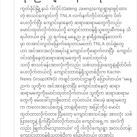
ကွတ်ခိုင်မြို့နယ် ဂါလိုင်(Galeng Jawng)ကျေးရွာမှာဖွင့်ထား
တဲ့ စာသင်ကျောင်းကို TNLA လက်နက်ကိုင်တပ်ဖွဲ့က ပိတ်
ပေးလိုက်ပြီး ကျောင်းမှာနေတဲ့ ဆရာ၊ဆရာမတွေကိုလည်း
မောင်းထုတ်လိုက်တယ်လို့ ကျောင်းတာဝန်ရှိသူတွေဆီကနေ သိ
ရပါတယ်။ ဇွန် ၂၃ ရက်နေ့ မနေ့ည ၉ နာရီခွဲအချိန်လောက်
မှာ တအာင်းလွတ်မြောက်ရေးတပ်မတော် TNLA တပ်ဖွဲ့တွေ
ဟာ အင်အားအလုံးအရင်းနဲ့ ကျောင်းကိုရောက်လာပြီး ကျောင်း
ဝင်းထဲရှိနေတဲ့ဆရာ၊ဆရာမတွေကို မောင်းထုတ်ခဲ့
သလို စာသင်ခန်းအားလုံးကိုလည်း သစ်သားပြားတွေနဲ့ချိတ်ပိတ်
ပေးလိုက်တယ်လို့ ကျောင်းတာဝန်ရှိသူတစ်ဦးက Kachin
News Group(KNG) ကချင်သတင်းဌာနကို ပြောပါတယ်။ “မနေ့
ညက သူတို့က အင်အားနဲ့လာပြီး ကျောင်းထဲနေတဲ့ ဆရာ၊
ဆရာမတွေကိုမောင်းထုတ်လိုက်တယ်။ သူတို့က ဆရာ၊ဆရာမ
တွေကို ဖမ်းခေါ်သွားဖို့တောင် လုပ်တယ်။ ဒါပေမဲ့ ဆရာမတွေ
က ကလေးအငယ်တွေနဲ့ ဘာနဲ့ဆိုတော့ အပြင်ကိုပဲ မောင်း
ထုတ်ထားလိုက်တာ။ ပြီးတော့ ကျောင်းစာသင်ခန်း အားလုံး သစ်
ပြားတွေနဲ့ ရိုက်ပြီးပိတ်လိုက်တယ်။ ကျောင်းရှေ့က အလံကို
လည်း ဖြုတ်သိမ်းသွားတယ်။” လို့ ဂါလိုင်ကျေးရွာ အလယ်တန်း
ကျောင်းတာဝန်ရှိသူတစ်ဦးက ပြောပါတယ်။ တအာင်း