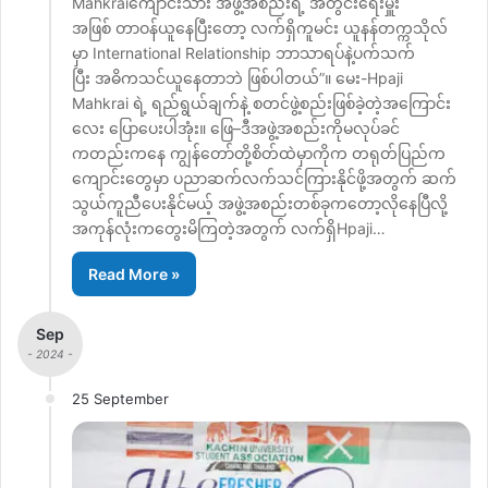
Mahkraiကျောင်းသား အဖွဲ့အစည်းရဲ့ အတွင်းရေးမှူး
အဖြစ် တာဝန်ယူနေပြီးတော့ လက်ရှိကူမင်း ယူနန်တက္ကသိုလ်
မှာ International Relationship ဘာသာရပ်နဲ့ပက်သက်
ပြီး အဓိကသင်ယူနေတာဘဲ ဖြစ်ပါတယ်”။ မေး-Hpaji
Mahkrai ရဲ့ ရည်ရွယ်ချက်နဲ့ စတင်ဖွဲ့စည်းဖြစ်ခဲ့တဲ့အကြောင်း
လေး ပြောပေးပါအုံး။ ဖြေ–ဒီအဖွဲ့အစည်းကိုမလုပ်ခင်
ကတည်းကနေ ကျွန်တော်တို့စိတ်ထဲမှာကိုက တရုတ်ပြည်က
ကျောင်းတွေမှာ ပညာဆက်လက်သင်ကြားနိုင်ဖို့အတွက် ဆက်
သွယ်ကူညီပေးနိုင်မယ့် အဖွဲ့အစည်းတစ်ခုကတော့လိုနေပြီလို့
အကုန်လုံးကတွေးမိကြတဲ့အတွက် လက်ရှိHpaji…
Read More »
Sep
- 2024 -
25 September