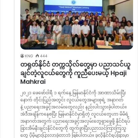
KNG
444
တရုတ်နိုင်ငံ တက္ကသိုလ်တွေမှာ ပညာသင်ယူ
ချင်တဲ့လူငယ်တွေကို ကူညီပေးမယ့် Hpaji
Mahkrai
၂၀၂၁ ဖေဖော်ဝါရီ ၁ ရက်နေ့ မြန်မာနိုင်ငံကို အာဏာသိမ်းပြီး
နောက် တိုင်းပြည်အတွင်း လူငယ်တွေအများစုရဲ့ အနာဂတ်
နဲ့ ပညာရေးအခွင့်အလမ်းတွေလည်း နည်းပါးသွားခဲ့ပါတယ်။
အဲဒီအချိန်ကနေစပြီး မြန်မာနိုင်ငံမှာရှိတဲ့ လူငယ်တွေဟာ မိမိရဲ့
အနာဂတ်အတွက် ပညာရေးအခွင့်အလှမ်းတွေရှာဖွေဖို့ နိုင်ငံရပ်
ခြားအိမ်နီးချင်းနိုင်ငံတွေကို ထွက်ခွာပြီးပညာသင်ကြားကြသူ
တွေ ပိုမိုများပြားလာခဲ့တာဘဲ ဖြစ်ပါတယ်။ ခုလိုနိုင်ငံရပ်ခြားမှာ