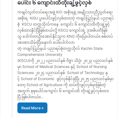
ပေါင်း ၆ ကျောင်းထိတိုးချဲ့ဖွင့်လှစ်
ကချင်လွတ်လပ်ရေးအဖွဲ့ KIO အစိုးရနဲ့ အမျိုးသားညီညွတ်ရေး
အစိုးရ NGU ပူးပေါင်းဖွင့်လှစ်ထားတဲ့ ကချင်ပြည်နယ် ပညာရပ်
စုံ KSCU တက္ကသိုလ်ကနေ ကျောင်း ၆ ကျောင်းထိတိုးချဲ့ဖွင့်
လှစ်ထားနိုင်ပြီဖြစ်တယ်လို့ KSCU ကျောင်းရဲ့ ဒုအဓိပတိဖြစ်
သူ ဒေါက်တာဦးအောင်နိုင်သူက KNG ကိုပြောပါတယ်။ စစ်တပ်
အာဏာသိမ်းပြီးနောက် ပေါ်ပေါက်လာ
တဲ့ ကချင်ပြည်နယ် ပညာရပ်စုံတက္ကသိုလ် Kachin State
Comprehensive University
(KSCU)ကို ၂၀၂၂ ပညာသင်နှစ် ဝိဇ္ဇာ သိပ္ပံ၊ ၂၀၂၃ ပညာသင်နှစ်
မှာ School of Medical Sciences နှင့် School of Nursing
Sciences၊ ၂၀၂၄ ပညာသင်နှစ် School of Technology နှ
င့် School of Economic ဖွင့်လှစ်နိုင်ခဲ့ပြီး၂၀၂၅ ပညာသင်နှစ်မှာ
တော့ School of Agriculture ကို ထပ်တိုးဖွင့်လှစ်မှာဖြစ်တဲ့
အတွက် စုစုပေါင်းကျောင်း ၆ ကျောင်းထိ တိုးချဲ့ဖွင့်လှစ်ထား
ပြီ ဖြစ်ပါတယ်။…
Read More »