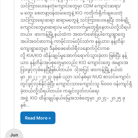
သင်ကြားပေးနေတဲ့ကျောင်းတွေမှာ CDM ကျောင်းဆရာ/
မ တွေ၊ စေတနာ့ဝန်ထမ်းတွေနဲ့ KIO ကတိုက်ရိုက်ချပေးတဲ့
သင်ကြားရေးဆရာ ဆရာမတွေနဲ့ သင်ကြားပေးနေပြီး တစ်ချို့
ကျောင်းတွေမှာဆရာ/မ မလုံလောက်မှုတွေရှိနေတယ်လို့သိရပါ
တယ်။ ဖားကန့်မြို့နယ်ထဲက အထက်ဖော်ပြပါကျေးရွာတွေ
အပါအဝင်ဖားကန့် ကာမိုင်းလမ်းပိုင်းထဲက နန့်ယား၊ နန့်တိန်း
ကျေးရွာတွေမှာ ဒီနှစ်ဖေဖော်ဝါရီလနောက်ပိုင်းကစ
လို့ KIA/KIO ထိန်းချုပ်မှုအောက်ရောက်သွားခဲ့တာ ဖြစ်ပြီး နန့်
ယား နန့်တိန်းအုပ်စုတွေမှာလည်း KIO ကျောင်းတွေ အများအ
ပြားဖွင့်လှစ်နေပြီဖြစ်ပါတယ်။ ဒါ့အပြင် ဖားကန့်မြို့နယ်ထဲ
မှာ ၂၀၂၂ –၂၀၂၃ ခုနှစ် ပညာ သင်နှစ်မှာ NUG စာသင်ကျောင်း
တွင်ဖွင့်လှစ်နိုင်ခဲ့ပြီး ကျောင်းသားကျောင်းသူ ၆၀၀၀ ဝန်းကျင်ရှိ
ခဲ့တယ်လို့သိရပါတယ်။ ကချင်လွတ်လပ်ရေး
အဖွဲ့ KIO ထိန်းချုပ်နယ်မြေအသစ်တွေမှာ ၂၀၂၄– ၂၀၂၅ ခု
နှစ်…
Read More »
Jun