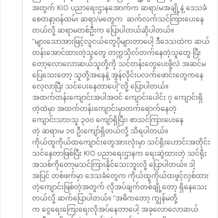
အတွက် KIO ပညာ‌ရေးဌာနအောက်က ဆရာ/မအချို့နဲ့ ဒေသခံ
စေတနာ့ဝန်ထမ်း ဆရာ/မတွေက ဆက်လက်သင်ကြားပေးနေ
တယ်လို့ ဆရာမတစ်ဦးက ပြောပါတယ်ဆိုပါတယ်။
“များသောအားဖြင့်လူငယ်တွေပိုများတာပေါ့ ဒီဒေသထဲက ဆယ်
တန်းအောင်ထားတဲ့သူတွေ တက္ကသိုလ်တက်နေတဲ့သူတွေ ပြီး
တော့လောလောဆယ်သူတို့ကို သင်တန်းတွေပေးဖို့လဲ အဆင်မ
ပြေသေးတော့ သူတို့အနေနဲ့ အွန်လိုင်းပလက်ဖောင်းတွေကနေ
လေ့လာပြီး သင်ပေးနေတာပေါ့”လို့ ပြောပါတယ်။
အထက်တန်းကျောင်းအပါအဝင် ကျောင်းပေါင်း ၇ ကျောင်းရှိ
တဲ့ထဲမှာ အထက်တန်းကျောင်းမှာတက်ရောက်နေတဲ့
ကျောင်းသား၊သူ ၃၀၀ ကျော်ရှိပြီး၊ စာသင်ကြားပေးနေ
တဲ့ ဆရာ၊မ ၁၀ ဦးကျော်ရှိတယ်လို့ သိရပါတယ်။
ကိုယ်ထူကိုယ်ထကျောင်းတွေအားလုံးမှာ သင်ရိုးဟောင်းအတိုင်း
သင်နေတာဖြစ်ပြီး KIO ပညာရေးဌာနက ရေးဆွဲထားတဲ့ သင်ရိုး
အသစ်ကိုတော့မသင်ကြားနိုင်သေးဘူးလို့ ပြောပါတယ်။ ဒါ့
အပြင် တစ်ဖက်မှာ ဒေသခံတွေက ကိုယ်ထူကိုယ်ထဖွင့်လှစ်ထား
တဲ့ကျောင်းဖြစ်တဲ့အတွက် လိုအပ်ချက်တစ်ချို့တော့ ရှိနေသေး
တယ်လို့ ဆက်ပြောပါတယ်။ “အဓိကတော့ ကျွန်မတို့
က ငွေရေးကြေးရေးလိုအပ်နေတာပေါ့ အခုလောလောဆယ်