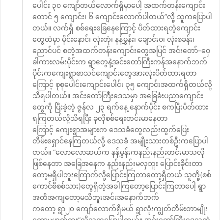
ပေါင်း ၃၀ ကျော်တယ်လောက်ရှိမှာပေါ့ အထက်တန်းကျောင်း
တောင် ၅ ကျောင်း၊ ၆ ကျောင်းလောက်ပါတယ်”လို့ သူကပြောပါ
တယ်။ လက်ရှိ စစ်ရေးခြေနေကြောင့် ပိတ်ထားရတဲ့ကျောင်း
တွေထဲမှာ မိုင်းနောင်၊ လုံးတုံ၊ နန့်မွန်း၊ ချောင်းဝ၊ လုံးစခန်း၊
ညောင်ပင် စတဲ့အထက်တန်းကျောင်းတွေအပြင် အင်းတော်–ဝှေ
ခါကားလမ်းပိုင်းက ရွာတွေနဲ့အင်းတော်ကြီးကန်အနောက်ဘက်
ပိုင်းကကျေးရွာစာသင်ကျောင်းတွေအားလုံးပိတ်ထားရတာ
ကြောင့် စုစုပေါင်းကျောင်းပေါင်း ၃၅ ကျောင်းအထက်ရှိတယ်လို့
သိရပါတယ်။ အင်းတော်ကြီးဒေသမှာ အခြေခံးပညာကျောင်း
တွေကို ပြီးခဲ့တဲ့ ဇွန်လ ၂၃ ရက်နေ့ နောက်ပိုင်း စကပြီးပိတ်ထား
ရကြတယ်လို့သိရပြီး ခုလိုစစ်ရေးတင်းမာနေတာ
ကြောင့် ကျေးရွာအများက ဒေသခံတွေလည်းထွက်ပြေး
တိမ်းရှောင်နေကြတယ်လို့ ဒေသခံ အမျိုးသားတစ်ဦးကပြောပါ
တယ်။ “လောလောဆယ်က နန့်မွန်းကနည်းနည်းတင်းမာသလို
ဖြစ်နေတာ အခြေအနေက နည်းနည်းမလှဘူး ပြောင်းခိုင်းတာ
တော့မရှိပါဘူးကြောက်လို့ပြောင်းကြတာတော့ရှိတယ် သူတို့(စစ်
ကောင်စီစစ်သား)တွေရှိတဲ့အခါကြတော့ပြောင်းကြတာပေါ့ ရွာ
အတိအကျတော့မသိဘူးအင်းအနောက်ဘက်
ကတော့ ရွာ၂၀ ကျော်လောက်ရှိမယ် ရွာလုံးကျွတ်တိမ်းတာမျိုး
တော့မဟုတ်ဘူး”လို့သူကပြောပါတယ်။ အင်းတော်ကြီးဒေသထဲ