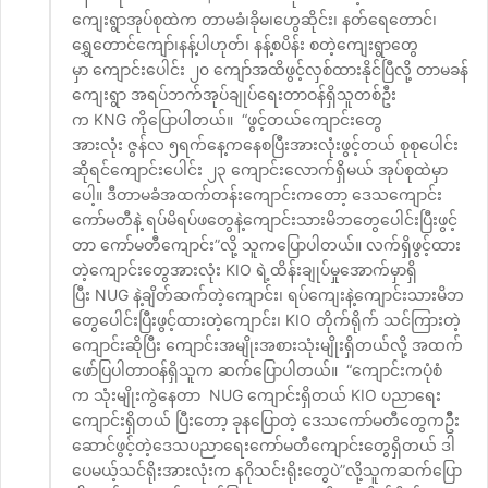
ကျေးရွာအုပ်စုထဲက တာမခံ၊ခိုမ၊ဟွေဆိုင်း၊ နတ်ရေတောင်၊
ရွှေတောင်ကျော်၊နန့်ပါဟုတ်၊ နန့်စပိန်း စတဲ့ကျေးရွာတွေ
မှာ ကျောင်းပေါင်း ၂၀ ကျော်အထိဖွင့်လှစ်ထားနိုင်ပြီလို့ တာမခန်
ကျေးရွာ အရပ်ဘက်အုပ်ချုပ်ရေးတာဝန်ရှိသူတစ်ဦး
က KNG ကိုပြောပါတယ်။ “ဖွင့်တယ်ကျောင်းတွေ
အားလုံး ဇွန်လ ၅ရက်နေ့ကနေစပြီးအားလုံးဖွင့်တယ် စုစုပေါင်း
ဆိုရင်ကျောင်းပေါင်း ၂၃ ကျောင်းလောက်ရှိမယ် အုပ်စုထဲမှာ
ပေါ့။ ဒီတာမခံအထက်တန်းကျောင်းကတော့ ဒေသကျောင်း
ကော်မတီနဲ့ ရပ်မိရပ်ဖတွေနဲ့ကျောင်းသားမိဘတွေပေါင်းပြီးဖွင့်
တာ ကော်မတီကျောင်း”လို့ သူကပြောပါတယ်။ လက်ရှိဖွင့်ထား
တဲ့ကျောင်းတွေအားလုံး KIO ရဲ့ထိန်းချုပ်မှုအောက်မှာရှိ
ပြီး NUG နဲ့ချိတ်ဆက်တဲ့ကျောင်း၊ ရပ်ကျေးနဲ့ကျောင်းသားမိဘ
တွေပေါင်းပြီးဖွင့်ထားတဲ့ကျောင်း၊ KIO တိုက်ရိုက် သင်ကြားတဲ့
ကျောင်းဆိုပြီး ကျောင်းအမျိုးအစားသုံးမျိုးရှိတယ်လို့ အထက်
ဖော်ပြပါတာဝန်ရှိသူက ဆက်ပြောပါတယ်။ “ကျောင်းကပုံစံ
က သုံးမျိုးကွဲနေတာ NUG ကျောင်းရှိတယ် KIO ပညာရေး
ကျောင်းရှိတယ် ပြီးတော့ ခုနပြောတဲ့ ဒေသကော်မတီတွေကဦီး
ဆောင်ဖွင့်တဲ့ဒေသပညာရေးကော်မတီကျောင်းတွေရှိတယ် ဒါ
ပေမယ့်သင်ရိုးအားလုံးက နဂိုသင်းရိုးတွေပဲ”လို့သူကဆက်ပြော