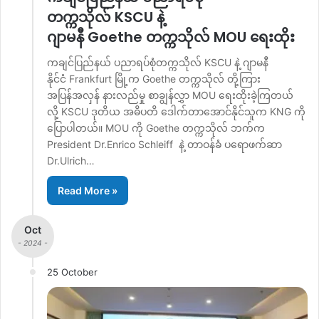
တက္ကသိုလ် KSCU နဲ့
ဂျာမနီ Goethe တက္ကသိုလ် MOU ရေးထိုး
ကချင်ပြည်နယ် ပညာရပ်စုံတက္ကသိုလ် KSCU နဲ့ ဂျာမနီ
နိုင်ငံ Frankfurt မြို့က Goethe တက္ကသိုလ် တို့ကြား
အပြန်အလှန် နားလည်မှု စာချွန်လွှာ MOU ရေးထိုးခဲ့ကြတယ်
လို့ KSCU ဒုတိယ အဓိပတိ ဒေါက်တာအောင်နိုင်သူက KNG ကို
ပြောပါတယ်။ MOU ကို Goethe တက္ကသိုလ် ဘက်က
President Dr.Enrico Schleiff နဲ့ တာဝန်ခံ ပရောဖက်ဆာ
Dr.Ulrich…
Read More »
Oct
- 2024 -
25 October