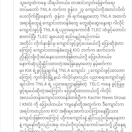
သူတွေထံကနေ သိရပါတယ်။ တအာင်းလွတ်မြောက်ရေး
တပ်မတော် TNLA ဘက်က ဇွန်လ ၂၃ ကျောင်းကိုအတင်းပိတ်
ပေးလိုက်ပြီးနောက် ဇွန်လ ၂၆ ရက်နေ့မှာတော့ TNLA အထက်
အရာရှိတွေနဲ့ ကျောင်းတာဝန်ခံတွေ တွေ့ဆုံဆွေးနွေးရာ ဂါလိုင်
ကျောင်းဖွင့်ဖို့ TNLA ရဲ့ပညာရေးကောင်စီ TLEC ထံခွင့်တောင်း
စာတင်ပြီး TLEC ချပေးတဲ့ စည်းမျဉ်းစည်းကမ်း
အတိုင်း လိုက်နာနိုင်မှ ကျောင်းဖွင့်ခွင့်ပေးမယ်လို့ ပြောဆိုခဲ့တာ
ကြောင့် ကျောင်းတာဝန်ခံတွေနဲ့ KIO ဘက်က ဆက်လက်
ညှိနှိုင်းဖို့လိုအပ်နေသေးတာဖြစ်တယ်လို့ ပြောပါတယ်။
နောက်ဆုံးညှိနှိုင်းထားတဲ့အခြေနေမှာတော့ နမ့်ဖတ်ကာ
မှာ KIA ရဲ့ခွင့်ပြုချက်နဲ့ TNLA ကျောင်း ၂ ကျောင်းဖွင့်ထားတာ
ကြောင့် ကွတ်ခိုင်မြို့နယ် ဂါလိုင်မှာလည်း ပညာရေးကျောင်းဖွင့်
ချင်ပါက TNLA ရဲ့ ပညာရေးဌာနဖြစ်တဲ့ TELC ကနေ ခွင့်ပြုမှ
ဖွင့်ရမယ်ဆိုတဲ့အကြောင်း ပြောဆိုထားတယ်လို့ ဂါလိုင်
အလယ်တန်းကျောင်းတာဝန်ခံတစ်ဦးက Kachin News Group
( KNG) ကို ပြောပါတယ်။ “ကျနော်တို့အတွက်က ဒီကျောင်းက
အရင်ကတည်းက KIO အစိုးရအောက်သင်ကြားနေပြီးသား
ကျောင်းဖြစ်တာကြောင့် ဟိုကကျောင်းနဲ့ နှိုင်းယှဉ်လို့မရနေတာ
နဲ့ ကျနော်တို့လည်းအခု ဘယ်လိုလုပ်ရင်ကောင်းမလဲလို့ ညှိနေရ
တုန်းဖြစ်တယ်။ ပုဂ္ဂလိကကျောင်းဆိုရင်တော့ တစ်မျိုးပေါ့။ ဒါ