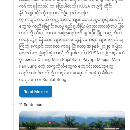
ကွမ်းဘရန်လတ်) က ပြောပါတယ်။ KUSA အဖွဲ့ကို ထိုင်း
နိုင်ငံ ချင်းမိုင်ကို ပညာသင်ဖို့ရောက်လာကြ
တဲ့ ကချင် လူငယ် တက္ကသိုလ်ကျောင်းသား၊ သူတွေရဲ့အခက်ခဲ
တွေကို ကူညီဖြေရှင်းပေးဖို့ ရည်ရွယ်ပြီး ဖွဲ့စည်းထားတဲ့အဖွဲ့ဖြစ်
တယ်လို့ သိရပါတယ်။ အဖွဲ့အစည်းကို ချင်းမိုင်မြို့ တက္ကသိုလ်
ကနေ ဘွဲ့ရ စီနီယာကျောင်းသားတွေနဲ့ လက်ရှိကျောင်းတက်နေ
ကြတဲ့ ကျောင်းသားတွေ ကနေ ပြီးတော့ အခုနှစ် ၂၀၂၄ ဧပြီလ
လောက်က ဖွဲ့စည်းခဲ့တာလို့ သိရပါတယ်။ KUSA အဖွဲ့အစည်းထဲ
မှာ အဓိက Chiang Mai ၊ Rajabhat၊ Payap၊ Maejo၊ Mae
Fah Lung စတဲ့ တက္ကသိုလ်တွေက ကျောင်းသား/သူတွေ
လည်း ပါဝင်တယ်လို့ အစည်းအဝေးမှာ ပါဝင်ခဲ့တဲ့ စီနီယာ
ကျောင်းသား Sumlut Seng…
Read More »
11 September