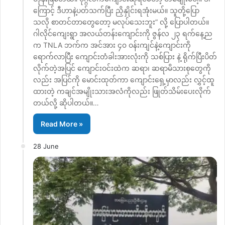
ကြောင့် ဒီဟာနဲ့ပတ်သက်ပြီး ညှိနှိုင်းရအုံးမယ်။ သူတို့ပြော
သလို စာတင်တာတွေတော့ မလုပ်သေးဘူး” လို့ ပြောပါတယ်။
ဂါလိုင်ကျေးရွာ အလယ်တန်းကျောင်းကို ဇွန်လ ၂၃ ရက်နေ့ည
က TNLA ဘက်က အင်အား ၄၀ ဝန်းကျင်နဲ့ကျောင်းကို
ရောက်လာပြီး ကျောင်းတံခါးအားလုံးကို သစ်ပြား နဲ့ ရိုက်ပြီးပိတ်
လိုက်တဲ့အပြင် ကျောင်းဝင်းထဲက ဆရာ၊ ဆရာမိသားစုတွေကို
လည်း အပြင်ကို မောင်းထုတ်ကာ ကျောင်းရှေ့မှာလည်း လွှင့်ထူ
ထားတဲ့ ကချင်အမျိုးသားအလံကိုလည်း ဖြုတ်သိမ်းပေးလိုက်
တယ်လို့ ဆိုပါတယ်။…
Read More »
28 June