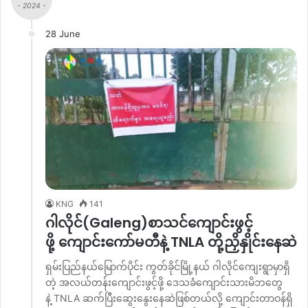
- 2024 -
28 June
KNG
141
ဂါလိုင်(Galeng)စာသင်ကျောင်းဖွင့်
ဖို့ ကျောင်းကော်မတီနဲ့ TNLA တို့ညှိနှိုင်းနေဆဲ
ရှမ်းပြည်နယ်မြောက်ပိုင်း ကွတ်ခိုင်မြို့နယ် ဂါလိုင်ကျေးရွာမှာရှိ
တဲ့ အလယ်တန်းကျောင်းဖွင့်ဖို့ ဒေသခံကျောင်းသားမိဘတွေ
နဲ့ TNLA ဆက်ပြီးဆွေးနွေးနေဆဲဖြစ်တယ်လို့ ကျောင်းတာဝန်ရှိ