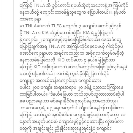
ကြောင့် TNLA ဆီ ခွင့်တောင်းရမယ်ဆိုတဲ့သဘောနဲ့ အကြပ်ကိုင်
နေတယ်လို့ ကျောင်းတာဝန်ရှိသူတွေက ပြောပါတယ်။။ နမ့်ဖတ်
ကာကျေးရွာ
မှာ TNLAအောက် TLEC ကျောင်း ၃ ကျောင်း စတင်ဖွင့်လှစ်
ဖို့ TNLA က KIA ထံခွင့်တောင်းခဲ့ပြီး KIA ရဲ့ခွင့်ပြုချက်
နဲ့ ကျောင်း ၂ ကျောင်းဖွင့်လှစ်နေပြီဖြစ်ပါတယ်။ ဒေသခံတွေ
ပြောပြချက်အရ TNLA က အကြပ်ကိုင်နေပေမယ့် ဂါလိုင်ဇွပ်
အောင်ကျေးရွာဟာ အရင်ကတည်းက အစိုရလက်လှမ်းမမှီတဲ့
နေရာတစ်ခုဖြစ်သလို KIO တပ်မဟာ ၄ နယ်မြေ ဖြစ်တာ
ကြောင့် KIO အစိုးရအောက် စာသင်ကျောင်းအဖြစ် ဖွင့်လှစ်နေခဲ့
တာလို့ ပြောပါတယ်။ လက်ရှိ ကွတ်ခိုင်မြို့ပြင် ဂါလိုင်
ကျေးရွာ အလယ်တန်းကျောင်းမှာ ကျောင်းသား
ပေါင်း ၂၀၀ ကျော်၊ ဆရာ၊ဆရာမ ၂၀ ခန့်နဲ့ ပညာသင်ကြားနေ
တာဖြစ်ပါတယ်။ “ဒီနယ်မြေဟာ ဘယ်သူပစ်ယူထားတာပဲဆိုပါ
စေ ပညာရေးဟာ စစ်ရေး၊နိုင်ငံရေးလုပ်နေတာမဟုတ်ဘူး။
ကလေးတွေရဲ့ ရှေ့ရေးအတွက်ပဲ ကြိုးပမ်းနေကြတာဖြစ်တာ
ကြောင့် ဘယ်သူပဲ အုပ်စိုးပါစေ ကျောင်းဖွင့်နေတာကိုတော့ အ
နှောက်အယှက်မပေးပဲ ကျောင်းဖွင့်ခွင့်ပေးထားပြီး လိုအပ်တာ
တွေကို အချင်းချင်း ညှိနှိုင်းဆွေးနွေးရင်းနဲ့ပဲ ကျောင်း