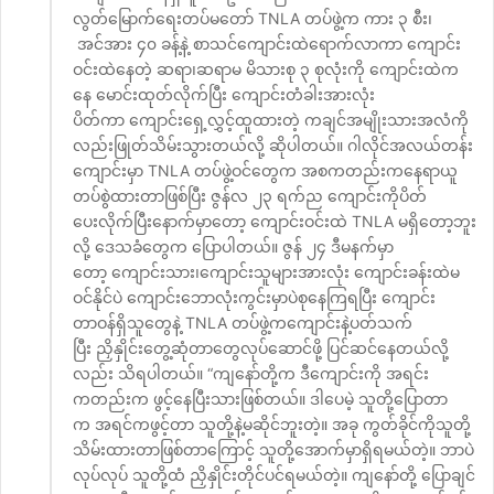
လွတ်မြောက်ရေးတပ်မတော် TNLA တပ်ဖွဲ့က ကား ၃ စီး၊
အင်အား ၄၀ ခန့်နဲ့ စာသင်ကျောင်းထဲရောက်လာကာ ကျောင်း
ဝင်းထဲနေတဲ့ ဆရာ၊ဆရာမ မိသားစု ၃ စုလုံးကို ကျောင်းထဲက
နေ မောင်းထုတ်လိုက်ပြီး ကျောင်းတံခါးအားလုံး
ပိတ်ကာ ကျောင်းရှေ့လွှင့်ထူထားတဲ့ ကချင်အမျိုးသားအလံကို
လည်းဖြုတ်သိမ်းသွားတယ်လို့ ဆိုပါတယ်။ ဂါလိုင်အလယ်တန်း
ကျောင်းမှာ TNLA တပ်ဖွဲ့ဝင်တွေက အစကတည်းကနေရာယူ
တပ်စွဲထားတာဖြစ်ပြီး ဇွန်လ ၂၃ ရက်ည ကျောင်းကိုပိတ်
ပေးလိုက်ပြီးနောက်မှာတော့ ကျောင်းဝင်းထဲ TNLA မရှိတော့ဘူး
လို့ ဒေသခံတွေက ပြောပါတယ်။ ဇွန် ၂၄ ဒီမနက်မှာ
တော့ ကျောင်းသား၊ကျောင်းသူများအားလုံး ကျောင်းခန်းထဲမ
ဝင်နိုင်ပဲ ကျောင်းဘောလုံးကွင်းမှာပဲစုနေကြရပြီး ကျောင်း
တာဝန်ရှိသူတွေနဲ့ TNLA တပ်ဖွဲ့ကကျောင်းနဲ့ပတ်သက်
ပြီး ညှိနှိုင်းတွေ့ဆုံတာတွေလုပ်ဆောင်ဖို့ ပြင်ဆင်နေတယ်လို့
လည်း သိရပါတယ်။ “ကျနော်တို့က ဒီကျောင်းကို အရင်း
ကတည်းက ဖွင့်နေပြီးသားဖြစ်တယ်။ ဒါပေမဲ့ သူတို့ပြောတာ
က အရင်ကဖွင့်တာ သူတို့နဲ့မဆိုင်ဘူးတဲ့။ အခု ကွတ်ခိုင်ကိုသူတို့
သိမ်းထားတာဖြစ်တာကြောင့် သူတို့အောက်မှာရှိရမယ်တဲ့။ ဘာပဲ
လုပ်လုပ် သူတို့ထံ ညှိနှိုင်းတိုင်ပင်ရမယ်တဲ့။ ကျနော်တို့ ပြောချင်