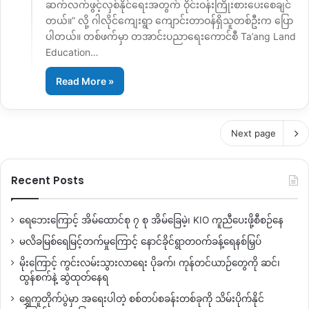
ဆက်လက်ဖွင့်လှစ်နိုင်ရေးအတွက် ဝိုင်းဝန်းကြိုးစားပေးစေချင်
တယ်။” လို့ ဂါလိုင်ကျေးရွာ ကျောင်းတာဝန်ရှိသူတစ်ဦးက ပြော
ပါတယ်။ တစ်ဖက်မှာ တအာင်းပညာရေးကောင်စီ Ta’ang Land
Education…
Read More »
Next page
Recent Posts
ရေဘေးကြောင့် အိမ်ထောင်စု ၇ စု အိမ်ခြေမဲ့၊ KIO ကူညီပေးဖို့စီစဉ်နေ
မလိခမြစ်ရေမြင့်တက်မှုကြောင့် နောင်ခိုင်ရွာတဝက်ခန့်ရေနစ်မြှပ်
မိုးကြောင့် ကွင်းလမ်းသွားလာရေး ပိုခက်၊ ကုန်တင်ယာဉ်တွေကို ဆင်၊
ထွန်စက်နဲ့ ဆွဲထုတ်နေရ
ရွှေကူတိုက်ပွဲမှာ အရေးပါတဲ့ စစ်တပ်စခန်းတစ်ခုကို သိမ်းပိုက်နိုင်