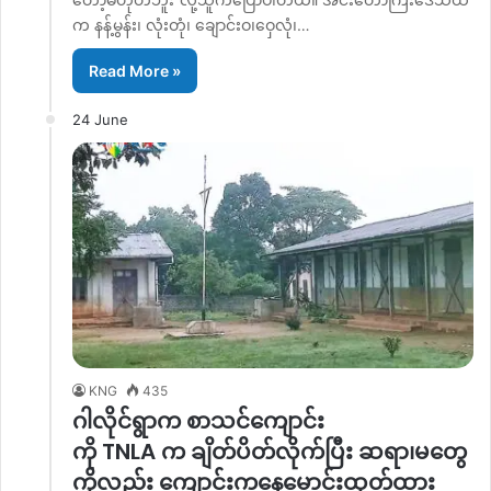
က နန့်မွန်း၊ လုံးတုံ၊ ချောင်းဝ၊ဝှေလုံ၊…
Read More »
24 June
KNG
435
ဂါလိုင်ရွာက စာသင်ကျောင်း
ကို TNLA က ချိတ်ပိတ်လိုက်ပြီး ဆရာ၊မတွေ
ကိုလည်း ကျောင်းကနေမောင်းထုတ်ထား