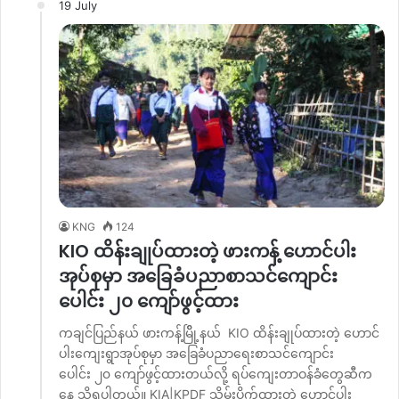
19 July
KNG
124
KIO ထိန်းချုပ်ထားတဲ့ ဖားကန့် ဟောင်ပါး
အုပ်စုမှာ အခြေခံပညာစာသင်ကျောင်း
ပေါင်း ၂၀ ကျော်ဖွင့်ထား
ကချင်ပြည်နယ် ဖားကန့်မြိို့နယ် KIO ထိန်းချုပ်ထားတဲ့ ဟောင်
ပါးကျေးရွာအုပ်စုမှာ အခြေခံပညာရေးစာသင်ကျောင်း
ပေါင်း ၂၀ ကျော်ဖွင့်ထားတယ်လို့ ရပ်ကျေးတာဝန်ခံတွေဆီက
နေ သိရပါတယ်။ KIA|KPDF သိမ်းပိုက်ထားတဲ့ ဟောင်ပါး