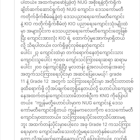
ပါတယ်။ အထက်မှာဖော်ပြခဲ့တဲ့ NUG အစိုးရနဲ့တိုက်ရိုက်
ချိတ်ဆက်ဆောင်ရွက်တဲ့ NUG ကျောင်း၊ ဒေသကော်မတီ
ကတိုက်ခိုက်စီမံခန့်ခွဲတဲ့ ဒေသပညာရေးကော်မတီကျောင်း
နဲ့ KIO ကတိုက်ရိုက်စီမံတဲ့ KIO ပညာရေးကျောင်းသုံးမျိုးထဲ
မှာ အများပိုင်းက ဒေသပညာရေးကော်မတီကျောင်းတွေဖြစ်
ပြီး ကျောင်းအားလုံး KIO ရဲ့ ထောက်ပံ့မှုအောက်မှာရှိတယ်
လို့ သိရပါတယ်။ လက်ရှိဖွင့်လှစ်နေတဲ့ကျောင်း
ပေါင်း ၂၃ ကျောင်းထဲမှာ တက်ရောက်နေတဲ့ကျောင်းသား
ကျောင်းသူပေါင်း ၅၀၀၀ ကျော်၊သင်ကြားရေးဆရာ ဆရာမ
ပေါင်း ၂၀၀ ဝန်းကျင်ရှိပြီး မူလတန်း နဲ့အလယ်တန်းအဆင့်
အတွက်သင်ကြားရေးပိုင်းမှာ အဆင်ပြေပေမယ့်် grade
11 နဲ့ Grade 12 အတွက် သင်ကြားရေးပိုင်းမှာ အတိုင်းတာတစ်
ခုထိရောက်ဖို့ လိုအပ်ချက်တွေရှိနေတယ်လို့ ဟောင်ပါးကျေးရွာ
နေအထက်တန်းကျောင်းသားမိဘတစ်ဦးက KNG ကိုပြောပါ
တယ်။ “ကျွန်မတို့ဟောင်ပါးမှာက NUG ကျောင်းနဲ့ ဒေသ
ကော်မတီကျောင်းရှိတယ် ကျွန်မကလေးကိုက ဒေသကော်မတီ
ကျောင်းမှာထားတယ်။ သင်ကြားရေးပိုင်းတော့သိပ်အားမရ
ဘူး အထက်တန်းပိုင်းမှာပေါ့လေ အခု Grade 12 ကသင်ကြား
ရေးမှာက ကျောင်းမပီးသေးတဲ့ဘွဲ့မရသေးတဲ့နှစ်ယောက်ပါ
တော့ လိုအပ်ချက်တွေရှိနေတယ်”လို့ ပြောပါတယ်။ လက်ရှိ