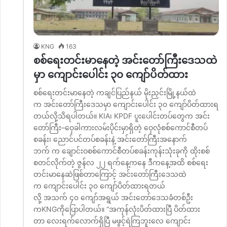
KNG
163
စစ်ရေးတင်းမာနေတဲ့ အင်းတော်ကြီးဒေသထဲ
မှာ ကျောင်းပေါင်း ၃၀ ကျော်ပိတ်ထား
စစ်ရေးတင်းမာနေတဲ့ ကချင်ပြည်နယ် မိုးညှင်းမြို့နယ်ထဲ
က အင်းတော်ကြီးဒေသမှာ ကျောင်းပေါင်း ၃၀ ကျော်ပိတ်ထားရ
တယ်လို့သိရပါတယ်။ KIA၊ KPDF ပူးပေါင်းတပ်တွေက အင်း
တော်ကြီး–ဝှေခါကားလမ်းပိုင်းမှာရှိတဲ့ ဝှေလုံစစ်ကောင်စီတပ်
စခန်း၊ ညောင်ပင်တပ်စခန်းနဲ့ အင်းတော်ကြီးအနောက်
ဘက် က ချောင်းဝစစ်ကောင်စီတပ်စခန်းကုန်းသုံးခုကို ထိုးစစ်
စတင်လိုက်တဲ့ ဇွန်လ ၂၂ ရက်နေ့ကနေ ဒီကနေ့အထိ စစ်ရေး
တင်းမာနေဆဲဖြစ်တာကြောင့် အင်းတော်ကြီးဒေသထဲ
က ကျောင်းပေါင်း ၃၀ ကျော်ပိတ်ထားရတယ်
လို့ အသက် ၄၀ ကျော်အရွယ် အင်းတော်ဒေသခံတစ်ဦး
ကKNGကိုပြောပါတယ်။ “အကုန်လုံးပိတ်ထားပြီ ပိတ်ထား
တာ လေးရက်လောက်ရှိပြီ မဖွင့်ရဲကြဘူးလေ ကျောင်း