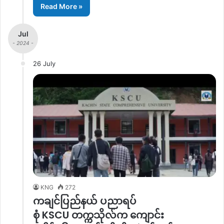
Read More »
Jul
- 2024 -
26 July
KNG
272
ကချင်ပြည်နယ် ပညာရပ်
စုံ KSCU တက္ကသိုလ်က ကျောင်း