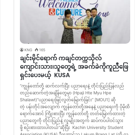
KNG
165
ချင်းမိုင်ရောက် ကချင်တက္ကသိုလ်
ကျောင်းသား၊သူတွေရဲ့ အခက်ခဲကိုကူညီဖြေ
ရှင်းပေးမယ့် KUSA
“ကျွန်တော်တို့ ဆက်လက်ပြီး ပညာရေးနဲ့ တိုင်းပြည်ပြန်လည်
တည်ဆောက်တဲ့အချိန်တွေမှာ (Hpaji Hte Myu Hpe
Shalawt)“ပညာရေးဖြင့်လွတ်မြောက်ခြင်း” [MOU1] ဆို
တဲ့ ပန်းတိုင်အလျောက် ကျွန်တော်တို့အနေနဲ့ ပညာရေးကို ပိုမိုထိ
ရောက်အောင် ကြိုးစားပြီး ကျွန်တော်တို့ တတ်မြောက်ထားတဲ့
ပညာတွေကို တိုင်းပြည်နဲ့ လူမျိုးအတွက် ဆပ်ကပ်ပါဝင်သွား
ဖို့ စဉ်းစားထားပါတယ်“ဆိုပြီး Kachin University Student
Association (KUSA) ဦးဆောင်သူ Lakum Brang Lat (ကို လ