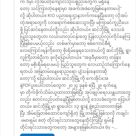
က ဒီမှာ လိုအပ်တဲ့ကျောင်းသုံးပစ္စည်းတွေက မရှိနေ
တော့ သင်ကြားတဲ့နေရာမှာ အခက်အခဲတွေဖြစ်နေတာ‌ပေါ့”
လို့ ဆိုပါတယ်။ KIO ပညာရေးဌာနဘက်ကနေပြီးတော့ လိုအပ်
တဲ့အရာတွေကို လာရောက်စစ်ဆေးသွားပြီး မကြာခင်ကူညီပေး
ဖို့ ပြင်ဆင်နေတယ်လို့လည်း ဆိုပါတယ်။ ဆင်ဘိုမြို့ ဒေသခံ
ပြည်သူတွေဟာ လယ်ယာလုပ်ငန်းတွေ ပြန်လည်လုပ်ကိုင်နေကြ
ပြီဖြစ်ပေမယ့်လည်း တစ်ဖက်မှာတော့ စစ်ကောင်စီရဲ့
လေကြောင်းရန်ကိုတော့ စိုးရိမ်နေရသေးတယ်လို့ ဆင်ဘိုမြို့ ရွာ
လူကြီးတစ်ဦးက ခုလိုပြောပါတယ်။ “အခုဒီမှာတော့ တခြား
တော့ မစိုးရိမ်ရပေမယ့် ပြည်သူတွေက လေယာဉ်ဘဲကြောက်နေ
ရတယ် အမြဲတမ်းနေ့ရောညရော ပျံသန်းနေတာဆို
တော့“လို့ ပြောပါတယ်။ ဆင်ဘိုမြို့ကို ကေအိုင်အေ
နဲ့PDFပူးပေါင်းတပ်တွေက ၂၀၂၄ ခုနှစ် ‌ဧပြီ ၂၉ ရက်နေ့
မှာ တိုက်ခိုက်သိမ်းယူထားတာဖြစ်ပြီး အုပ်ချုပ်ရေးယန္တယားတွေ
လည်း စတင်လည်ပတ်နေပြီဖြစ်တယ်လို့ ဒေသခံတွေက ပြောပါ
တယ်။ ဆင်ဘိုမြို့မှာ ရွာပေါင်း ၁၃ ရွာနဲ့ ဖွဲ့စည်းထားတာဖြစ်
ပြီး အိမ်ခြေတစ်ထောင်ကျော်ရှိတဲ့ မြို့တစ်မြို့ဖြစ်သလို ကချင်၊
ဗမာ၊ရှမ်း စတဲ့ တိုင်းရင်းသားတွေနေထိုင်ကြပြီး ရှမ်းနီ
တိုင်းရင်းသားတွေကတော့ အများစုဖြစ်ပါတယ်။ By –…