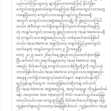
ပညာသင်ကြားသူတွေ များပြားလာတာကြောင့် နိုင်ငံခြား
ကျောင်းတွေမှာတတ်ရောက်နေကြတဲ့ စီနီယာကျောင်းသားတွေ
ကနေပြီးတော့ ကျောင်းသားအချင်းချင်းကူညီဖေးမဖို့
အတွက် ကျောင်းသားအဖွဲ့အစည်းတချို့ကို ဖွဲ့စည်းလာကြပါ
တယ်။ အဲဒီထဲမှာ လက်ရှိတရုတ်နိုင်ငံမှာတက်ရောက်နေကြ
တဲ့ ကချင်ကျောင်းသားတွေ ဖွဲ့စည်းထားတဲ့ Hpaji Mahkrai ဆို
တဲ့ ကျောင်းသားအဖွဲ့အစည်းလည်း တစ်ခုအပါအဝင်ဖြစ်ပါ
တယ်။ Hpaj Mahkrai အဖွဲ့ကိုတော့ တရုတ်ပြည်မှာကျောင်း
တက်နေတဲ့ ကချင်ကျောင်းသား ၉ ဦးကနေပြီး
တော့ ၂၀၂၄ မေလ၂၆ရက်နေ့ ဖွဲ့စည်းတည်ထောင်ခဲ့တာဖြစ်
ပြီး စက်တင်ဘာ၂၈ရက်နေ့မှာတော့ Hpaji Mahkrai အဖွဲ့
အစည်း မိတ်ဆက်ပွဲနဲ့ ကျောင်းသားသစ်ကြိုဆိုပွဲကို ကျင်းပခဲ့
တာဘဲဖြစ်ပါတယ်။ Hpaji Mahkrai ကျောင်းသားအဖွဲ့အစည်း
အနေနဲ့ လက်ရှိဘာတွေလုပ်ဆောင်နေလဲ အနာဂတ်ပန်းတိုင်
ရည်မှန်းချက်တွေက ဘာတွေဖြစ်မလဲဆိုတာနဲ့ ပက်သက်
ပြီး Hpaji Mahkrai အဖွဲ့အစည်းရဲ့ အတွင်းရေးမှူး ကိုဂျန်မော်ဂမ်
ဖန်( Jangmaw Gam Hpang)ကို KNG ကဆက်သွယ်မေးမြန်း
ထားပါတယ်။ မေး–ကျေးဇူးပြုပြီး မိတ်ဆက်ပေးပါအုံးဗျ။ ဖြေ–
ကျွန်တော်နာမည်ကတော့ဂမ်ဖန်ဖြစ်ပါတယ်..ကျွန်တော်က Hpaji