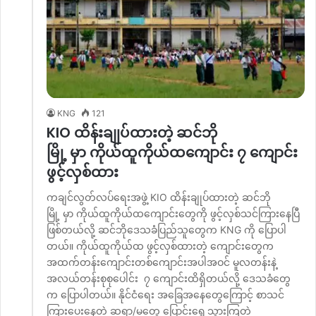
KNG
121
KIO ထိန်းချုပ်ထားတဲ့ ဆင်ဘို
မြို့ မှာ ကိုယ်ထူကိုယ်ထကျောင်း ၇ ကျောင်း
ဖွင့်လှစ်ထား
ကချင်လွတ်လပ်ရေးအဖွဲ့ KIO ထိန်းချုပ်ထားတဲ့ ဆင်ဘို
မြို့ မှာ ကိုယ်ထူကိုယ်ထကျောင်းတွေကို ဖွင့်လှစ်သင်ကြားနေပြီ
ဖြစ်တယ်လို့ ဆင်ဘိုဒေသခံပြည်သူတွေက KNG ကို ပြောပါ
တယ်။ ကိုယ်ထူကိုယ်ထ ဖွင့်လှစ်ထားတဲ့ ကျောင်းတွေက
အထက်တန်းကျောင်းတစ်ကျောင်းအပါအဝင် မူလတန်းနဲ့
အလယ်တန်းစုစုပေါင်း ၇ ကျောင်းထိရှိတယ်လို့ ဒေသခံတွေ
က ပြောပါတယ်။ နိုင်ငံရေး အခြေအနေတွေကြောင့် စာသင်
ကြားပေးနေတဲ့ ဆရာ/မတွေ ပြောင်းရွေ့သွားကြတဲ့