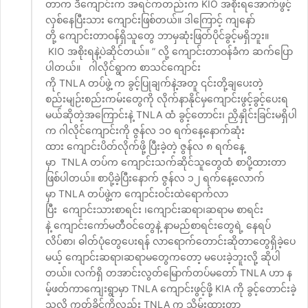
တာက ဒီကျောင်းက အရင်ကတည်းက KIO အစိုးရအောက်ဖွင့်
လှစ်နေပြီးသား ကျောင်းဖြစ်တယ်။ ဒါကြောင့် ကျနော်
တို့ ကျောင်းတာဝန်ရှိသူတွေ ဘာမှဆုံးဖြတ်ပိုင်ခွင့်မရှိဘူး။
KIO အစိုးရနဲ့ပဲဆိုင်တယ်။ ” လို့ ကျောင်းတာဝန်ခံက ဆက်ပြော
ပါတယ်။ ဂါလိုင်ရွာက စာသင်ကျောင်း
ကို TNLA တပ်ဖွဲ့ က ခွင့်ပြုချက်နဲ့အတူ ၎င်းတို့ချပေးတဲ့
စည်းမျဉ်းစည်းကမ်းတွေကို လိုက်နာနိုင်မှကျောင်းဖွင့်ခွင့်ပေးရ
မယ်ဆိုတဲ့အကြောင်းနဲ့ TNLA ထံ ခွင့်တောင်း၊ ညှိနှိုင်းခြင်းမရှိပါ
က ဂါလိုင်ကျောင်းကို ဇွန်လ ၁၀ ရက်နေ့နောက်ဆုံး
ထား ကျောင်းပိတ်လိုက်ဖို့ ပြီးခဲ့တဲ့ ဇွန်လ ၈ ရက်နေ့
မှာ TNLA တပ်က ကျောင်းသက်ဆိုင်သူတွေထံ စာပို့ထားတာ
ဖြစ်ပါတယ်။ စာပို့ခဲ့ပြီးနောက် ဇွန်လ ၁၂ ရက်နေ့လောက်
မှာ TNLA တပ်ဖွဲ့က ကျောင်းဝင်းထဲရောက်လာ
ပြီး ကျောင်းသားစာရင်း ၊ကျောင်းဆရာ၊ဆရာမ စာရင်း
နဲ့ ကျောင်းကော်မတီဝင်တွေနဲ့ နာမည်စာရင်းတွေရဲ့ နေရပ်
လိပ်စာ၊ ဓါတ်ပုံတွေပေးရန် လာရောက်တောင်းဆိုတာတွေရှိခဲ့ပေ
မယ့် ကျောင်းဆရာ၊ဆရာမတွေကတော့ မပေးခဲ့ဘူးလို့ ဆိုပါ
တယ်။ လက်ရှိ တအာင်းလွတ်မြောက်တပ်မတော် TNLA ဟာ န
မ့်ဖတ်ကာကျေးရွာမှာ TNLA ကျောင်းဖွင့်ဖို့ KIA ကို ခွင့်တောင်းခဲ့
သလို ကွတ်ခိုင်ကိုလည်း TNLA က သိမ်းထားတာ