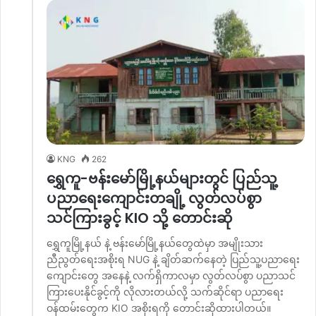
KNG
262
ရွှေကူ-ဗန်းမော်မြို့နယ်များတွင် ပြည်သူ့
ပညာရေးကျောင်းတချို့ လွတ်လပ်စွာ
သင်ကြားခွင့် KIO သို့ တောင်းဆို
ရွှေကူမြို့နယ် နဲ့ ဗန်းမော်မြို့နယ်တွေထဲမှာ အမျိုးသား
ညီညွတ်ရေးအစိုးရ NUG နဲ့ ချိတ်ဆက်နေတဲ့ ပြည်သူ့ပညာရေး
ကျောင်းတွေ အနေနဲ့ လက်ရှိကာလမှာ လွတ်လပ်စွာ ပညာသင်
ကြားပေးနိုင်ခွင့်ကို လိုလားတယ်လို့ သက်ဆိုင်ရာ ပညာရေး
ဝန်ထမ်းတွေက KIO အစိုးရကို တောင်းဆိုထားပါတယ်။