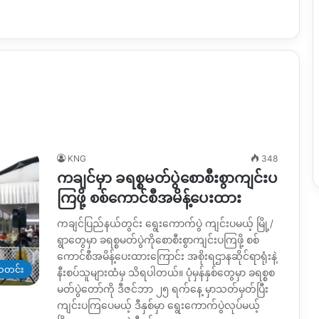
KNG
348
ကချင်မှာ ခရစ္စမတ်ပွဲစောစီးစွာကျင်းပ
ကြဖို့ စစ်ကောင်စီအမိန့်ပေးထား
ကချင်ပြည်နယ်တွင်း ရွေးကောက်ပွဲ ကျင်းပမယ့် မြို့/
ရွာတွေမှာ ခရစ္စမတ်ပွဲကိုစောစီးစွာကျင်းပကြဖို့ စစ်
ကောင်စီအမိန့်‌ပေးထားကြောင်း အစိုးရဌာနဆိုင်ရာရုံးနဲ့
တင်း
နီးစပ်သူများထံမှ သိရပါတယ်။ ပုံမှန်နှစ်တွေမှာ ခရစ္စစ
မတ်ပွဲတော်ကို ဒီဇင်ဘာ ၂၅ ရက်နေ့ မှာသတ်မှတ်ပြီး
ကျင်းပကြပေမယ့် ဒီနှစ်မှာ ရွေးကောက်ပွဲလုပ်မယ့်