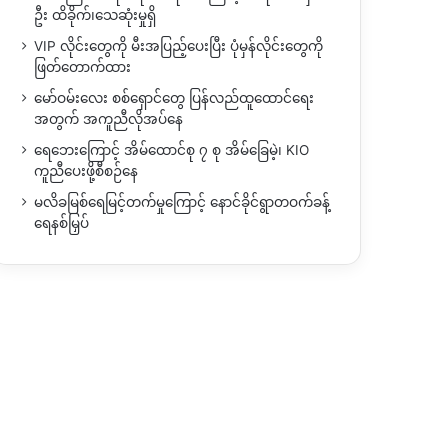
ဦး ထိခိုက်၊သေဆုံးမှုရှိ
VIP လိုင်းတွေကို မီးအပြည့်ပေးပြီး ပုံမှန်လိုင်းတွေကို
ဖြတ်တောက်ထား
မော်ဝမ်းလေး စစ်ရှောင်တွေ ပြန်လည်ထူထောင်ရေး
အတွက် အကူညီလိုအပ်နေ
ရေဘေးကြောင့် အိမ်ထောင်စု ၇ စု အိမ်ခြေမဲ့၊ KIO
ကူညီပေးဖို့စီစဉ်နေ
မလိခမြစ်ရေမြင့်တက်မှုကြောင့် နောင်ခိုင်ရွာတဝက်ခန့်
ရေနစ်မြှပ်