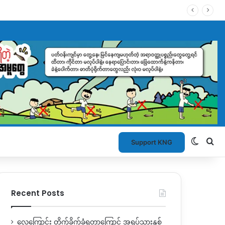
Switch
Se
Support KNG
Recent Posts
လေကြောင်း တိုက်ခိုက်ခံရတာကြောင့် အရပ်သားနှစ်