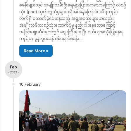
စခန်းများတွင် အမျိုးသမီးဦးရေများပြားလာသောကြောင့် လစဉ်
သုံး (pad) ထုတ်ကူညီမှုများ လိုအပ်နေကြောင်း သိရသည်။
လက်ရှိ ထောက်ပံ့ပေးနေသည့် အဖွဲ့အစည်းများမှာလည်း
အမျိုးသမီးလစဉ်သုံးထောက်ပံ့မှု နည်းပါးနေသောကြောင့်
အပြင်ဈေးဆိုင်များတွင် ဈေးကြီးပေးပြီး ဝယ်ယူအသုံးပြုနေရ
သည်ဟု ဖွန်လွမ်ယန် စစ်ရှောင်စခန်း…
Read More »
Feb
- 2021 -
10 February