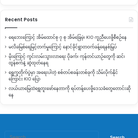
Recent Posts
ရေဘေးကြောင့် အိမ်ထောင်စု ၇ စု အိမ်ခြေမဲ့၊ KIO ကူညီပေးဖို့စီစဉ်နေ
မလိခမြစ်ရေမြင့်တက်မှုကြောင့် နောင်ခိုင်ရွာတဝက်ခန့်ရေနစ်မြှပ်
မိုးကြောင့် ကွင်းလမ်းသွားလာရေး ပိုခက်၊ ကုန်တင်ယာဉ်တွေကို ဆင်၊
ထွန်စက်နဲ့ ဆွဲထုတ်နေရ
ရွှေကူတိုက်ပွဲမှာ အရေးပါတဲ့ စစ်တပ်စခန်းတစ်ခုကို သိမ်းပိုက်နိုင်
ကြောင်း KIO ပြော
လယ်ယာမြေထဲရွှေတူးဖော်နေတာကို ရပ်တန့်ပေးဖို့ဒေသခံတွေတောင်းဆို
နေ
Search