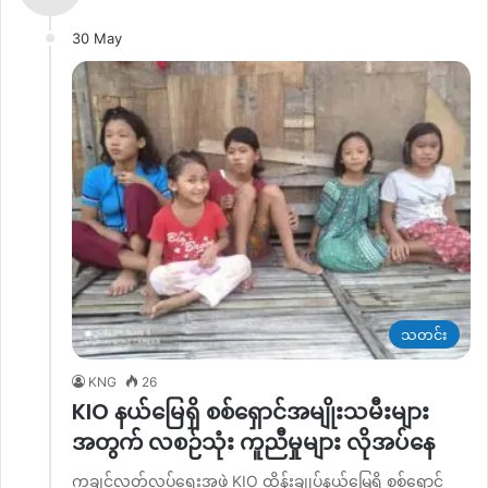
30 May
သတင်း
KNG
26
KIO နယ်မြေရှိ စစ်ရှောင်အမျိုးသမီးများ
အတွက် လစဉ်သုံး ကူညီမှုများ လိုအပ်နေ
ကချင်လွတ်လပ်ရေးအဖွဲ့ KIO ထိန်းချုပ်နယ်မြေရှိ စစ်ရှောင်