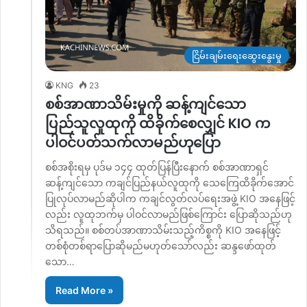
ငြိမ်းချမ်းရေးဆွေးနွေးမှု
KNG
23
စစ်အာဏာသိမ်းမှုကို ဆန့်ကျင်သော
ပြည်သူလူထုကို ထိခိုက်စေလျှင် KIO က
ပါဝင်ပတ်သက်လာမည်ဟုပြော
စစ်အစိုးရမှ ပုဒ်မ ၁၄၄ ထုတ်ပြန်ပြီးနောက် စစ်အာဏာရှင်
ဆန့်ကျင်သော ကချင်ပြည်နယ်လူထုကို သေကြေထိခိုက်အောင်
ပြုလုပ်လာမည်ဆိုပါက ကချင်လွတ်လပ်ရေးအဖွဲ့ KIO အနေဖြင့်
လည်း လူထုဘက်မှ ပါဝင်လာမည်ဖြစ်ကြောင်း ပြောဆိုသည်ဟု
သိရသည်။ စစ်တပ်အာဏာသိမ်းသည့်ကိစ္စကို KIO အနေဖြင့်
တစ်စုံတစ်ရာပြောဆိုမည်မဟုတ်သော်လည်း ဆန္ဒဖော်ထုတ်
သော…
Read More »