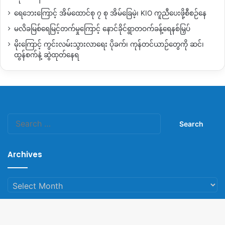
ရေဘေးကြောင့် အိမ်ထောင်စု ၇ စု အိမ်ခြေမဲ့၊ KIO ကူညီပေးဖို့စီစဉ်နေ
မလိခမြစ်ရေမြင့်တက်မှုကြောင့် နောင်ခိုင်ရွာတဝက်ခန့်ရေနစ်မြှပ်
မိုးကြောင့် ကွင်းလမ်းသွားလာရေး ပိုခက်၊ ကုန်တင်ယာဉ်တွေကို ဆင်၊
ထွန်စက်နဲ့ ဆွဲထုတ်နေရ
Search
for:
Archives
Archives