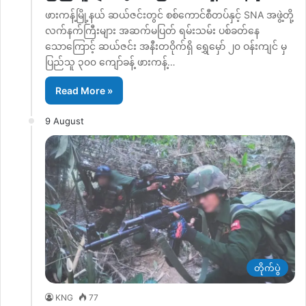
ဖားကန့်မြို့နယ် ဆယ်ဇင်းတွင် စစ်ကောင်စီတပ်နှင့် SNA အဖွဲ့တို့
လက်နက်ကြီးများ အဆက်မပြတ် ရမ်းသမ်း ပစ်ခတ်နေ
သောကြောင့် ဆယ်ဇင်း အနီးတဝိုက်ရှိ ရွှေမှော် ၂၀ ဝန်းကျင် မှ
ပြည်သူ ၃၀၀ ကျော်ခန့် ဖားကန့်…
Read More »
9 August
တိုက်ပွဲ
KNG
77