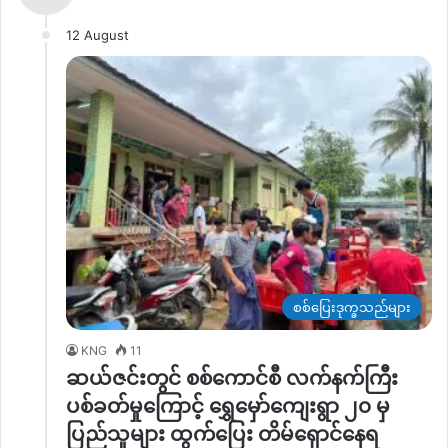
12 August
စစ်ပြေးဒုက္ခသည်များ
KNG
11
ဆယ်ဇင်းတွင် စစ်ကောင်စီ လက်နက်ကြီး
ပစ်ခတ်မှုကြောင့် ရွှေမှော်ကျေးရွာ ၂၀ မှ
ပြည်သူများ ထွက်ပြေး တိမ်ရှောင်နေရ