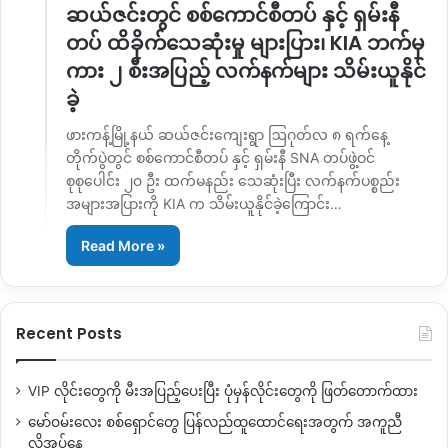
ဆယ်ဇင်းတွင် စစ်ကောင်စီတပ် နှင့် ရှမ်းနီ
တပ် ထိခိုက်သေဆုံးမှု များပြား၊ KIA ဘက်မှ
ကား ၂ စီးအပြည့် လက်နက်များ သိမ်းယူနိုင်
ခဲ့
ဖားကန့်မြို့နယ် ဆယ်ဇင်းကျေးရွာ ဩဂုတ်လ ၈ ရက်နေ့
တိုက်ပွဲတွင် စစ်ကောင်စီတပ် နှင့် ရှမ်းနီ SNA တပ်ဖွဲ့ဝင်
စုစုပေါင်း ၂၀ ဦး ထက်မနည်း သေဆုံးပြီး လက်နက်ပစ္စည်း
အများအပြားကို KIA က သိမ်းယူနိုင်ခဲ့ကြောင်း…
Read More »
Recent Posts
VIP လိုင်းတွေကို မီးအပြည့်ပေးပြီး ပုံမှန်လိုင်းတွေကို ဖြတ်တောက်ထား
မော်ဝမ်းလေး စစ်ရှောင်တွေ ပြန်လည်ထူထောင်ရေးအတွက် အကူညီ
လိုအပ်နေ