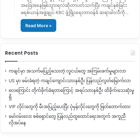
အခြေအနေဖြစ်သွားရလဲဆိုတာပတ်သက်ပြီး ကချင်နှစ်ခြင်း
ခရစ်ယာန်အဖွဲ့ချုပ် KBC ဖွံ့ဖြိုးရေးတာဝန်ခံ ဆရာခါးလီကို…
Read More »
Recent Posts
ကချင်မှာ အသက်မပြည့်သေးတဲ့ လူငယ်တွေ အကြမ်းဖက်မှုများလာ
US မှာ ဖမ်းခံရတဲ့ ကချင်ကျောင်းသားနှစ်ဦး ပြန်လည်လွတ်မြောက်လာ
လေကြောင်း တိုက်ခိုက်ခံရတာကြောင့် အရပ်သားနှစ်ဦး ထိခိုက်၊သေဆုံးမှု
ရှိ
VIP လိုင်းတွေကို မီးအပြည့်ပေးပြီး ပုံမှန်လိုင်းတွေကို ဖြတ်တောက်ထား
မော်ဝမ်းလေး စစ်ရှောင်တွေ ပြန်လည်ထူထောင်ရေးအတွက် အကူညီ
လိုအပ်နေ