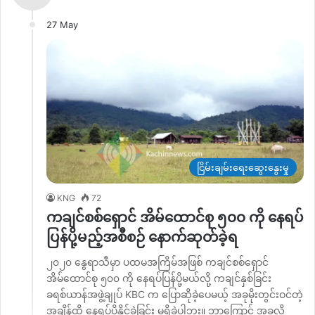
27 May
ငြိမ်းချမ်းရေးဆွေးနွေးမှု
KNG
72
ကချင်စစ်ရှောင် အိမ်ထောင်စု ၅၀၀ ကို နေရပ်
ပြန်ပို့မည့်အစီစဉ် နောက်ဆုတ်ခဲ့ရ
၂၀၂၀ နွေရာသီမှာ ပထမအကြိမ်အဖြစ် ကချင်စစ်ရှောင်
အိမ်ထောင်စု ၅၀၀ ကို နေရပ်ပြန်ပို့မယ်လို့ ကချင်နှစ်ခြင်း
ခရစ်ယာန်အဖွဲ့ချုပ် KBC က ပြောဆိုခဲ့ပေမယ့် အခုမိုးတွင်းဝင်တဲ့
အချိန်ထိ နေရပ်ပို့နိုင်ခဲ့ခြင်း မရှိခဲ့ပါဘူး။ ဘာကြောင့် အခုလို