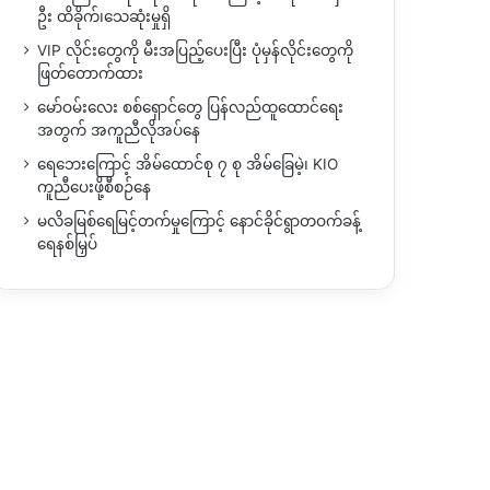
ဦး ထိခိုက်၊သေဆုံးမှုရှိ
VIP လိုင်းတွေကို မီးအပြည့်ပေးပြီး ပုံမှန်လိုင်းတွေကို
ဖြတ်တောက်ထား
မော်ဝမ်းလေး စစ်ရှောင်တွေ ပြန်လည်ထူထောင်ရေး
အတွက် အကူညီလိုအပ်နေ
ရေဘေးကြောင့် အိမ်ထောင်စု ၇ စု အိမ်ခြေမဲ့၊ KIO
ကူညီပေးဖို့စီစဉ်နေ
မလိခမြစ်ရေမြင့်တက်မှုကြောင့် နောင်ခိုင်ရွာတဝက်ခန့်
ရေနစ်မြှပ်