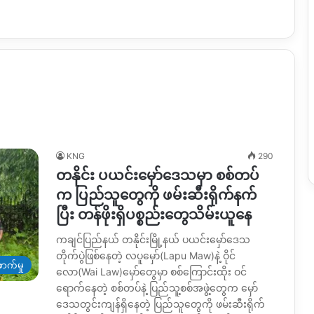
KNG
290
တနိုင်း ပယင်းမှော်ဒေသမှာ စစ်တပ်
က ပြည်သူတွေကို ဖမ်းဆီးရိုက်နက်
ပြီး တန်ဖိုးရှိပစ္စည်းတွေသိမ်းယူနေ
ကချင်ပြည်နယ် တနိုင်းမြို့နယ် ပယင်းမှော်ဒေသ
တိုက်ပွဲဖြစ်နေတဲ့ လပူမှော်(Lapu Maw)နဲ့ ဝိုင်
ာက်မှု
လော(Wai Law)မှော်တွေမှာ စစ်ကြောင်းထိုး ဝင်
ရောက်နေတဲ့ စစ်တပ်နဲ့ ပြည်သူ့စစ်အဖွဲ့တွေက မှော်
ဒေသတွင်းကျန်ရှိနေတဲ့ ပြည်သူတွေကို ဖမ်းဆီးရိုက်