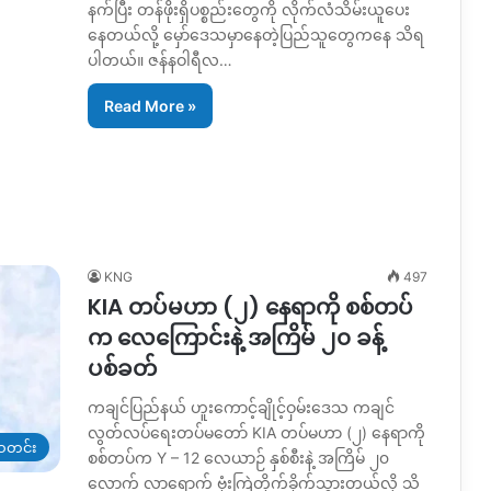
နက်ပြီး တန်ဖိုးရှိပစ္စည်းတွေကို လိုက်လံသိမ်းယူပေး
နေတယ်လို့ မှော်ဒေသမှာနေတဲ့ပြည်သူတွေကနေ သိရ
ပါတယ်။ ဇန်နဝါရီလ…
Read More »
KNG
497
KIA တပ်မဟာ (၂) နေရာကို စစ်တပ်
က လေကြောင်းနဲ့ အကြိမ် ၂၀ ခန့်
ပစ်ခတ်
ကချင်ပြည်နယ် ဟူးကောင့်ချိုင့်ဝှမ်းဒေသ ကချင်
လွတ်လပ်ရေးတပ်မတော် KIA တပ်မဟာ (၂) နေရာကို
တင်း
စစ်တပ်က Y – 12 လေယာဉ် နှစ်စီးနဲ့ အကြိမ် ၂၀
လောက် လာရောက် ဗုံးကြဲတိုက်ခိုက်သွားတယ်လို့ သိ