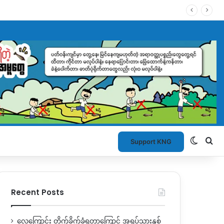
Switch
Se
Support KNG
Recent Posts
လေကြောင်း တိုက်ခိုက်ခံရတာကြောင့် အရပ်သားနှစ်