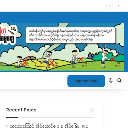
Switch
Se
Support KNG
Recent Posts
ရေဘေးကြောင့် အိမ်ထောင်စု ၇ စု အိမ်ခြေမဲ့၊ KIO