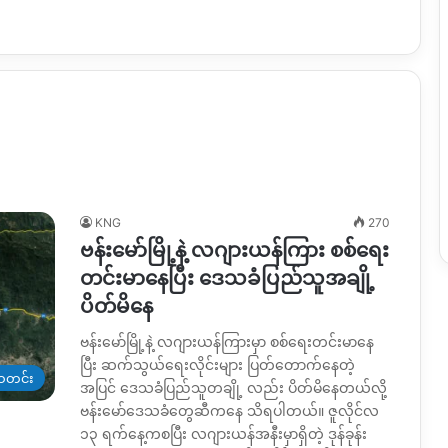
KNG
270
ဗန်းမော်မြို့နဲ့ လဂျားယန်ကြား စစ်ရေး
တင်းမာနေပြီး ဒေသခံပြည်သူအချို့
ပိတ်မိနေ
ဗန်းမော်မြို့နဲ့ လဂျားယန်ကြားမှာ စစ်ရေးတင်းမာနေ
ပြီး ဆက်သွယ်ရေးလိုင်းများ ပြတ်တောက်နေတဲ့
တင်း
အပြင် ဒေသခံပြည်သူတချို့ လည်း ပိတ်မိနေတယ်လို့
ဗန်းမော်ဒေသခံတွေဆီကနေ သိရပါတယ်။ ဇူလိုင်လ
၁၃ ရက်နေ့ကစပြီး လဂျားယန်အနီးမှာရှိတဲ့ ဒုန်ခုန်း