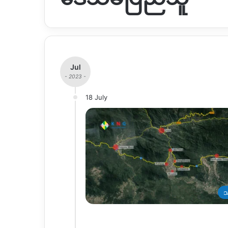
Jul
- 2023 -
18 July
သ