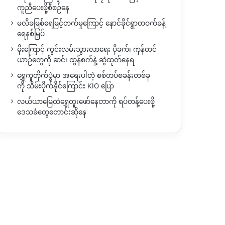
ကူညီပေးဖို့စီစဉ်နေ
မလိခမြစ်ရေမြင့်တက်မှုကြောင့် နောင်ခိုင်ရွာတဝက်ခန့်
ရေနစ်မြှပ်
မိုးကြောင့် ကွင်းလမ်းသွားလာရေး ပိုခက်၊ ကုန်တင်
ယာဉ်တွေကို ဆင်၊ ထွန်စက်နဲ့ ဆွဲထုတ်နေရ
ရွှေကူတိုက်ပွဲမှာ အရေးပါတဲ့ စစ်တပ်စခန်းတစ်ခု
ကို သိမ်းပိုက်နိုင်ကြောင်း KIO ပြော
လယ်ယာမြေထဲရွှေတူးဖော်နေတာကို ရပ်တန့်ပေးဖို့
ဒေသခံတွေတောင်းဆိုနေ