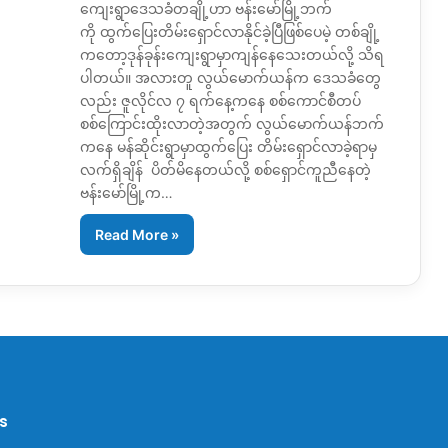
ကျေးရွာဒေသခံတချို့ဟာ ဗန်းမော်မြို့ဘက်
ကို ထွက်ပြေးတိမ်းရှောင်လာနိုင်ခဲ့ပြီဖြစ်ပေမဲ့ တစ်ချို့
ကတော့ဒုန်ခုန်းကျေးရွာမှာကျန်နေသေးတယ်လို့ သိရ
ပါတယ်။ အလားတူ လွယ်မောက်ယန်က ဒေသခံတွေ
လည်း ဇူလိုင်လ ၇ ရက်နေ့ကနေ စစ်ကောင်စီတပ်
စစ်ကြောင်းထိုးလာတဲ့အတွက် လွယ်မောက်ယန်ဘက်
ကနေ မန်ဆိုင်းရွာမှာထွက်ပြေး တိမ်းရှောင်လာခဲ့ရာမှ
လက်ရှိချိန် ပိတ်မိနေတယ်လို့ စစ်ရှောင်ကူညီနေတဲ့
ဗန်းမော်မြို့က…
Read More »
s