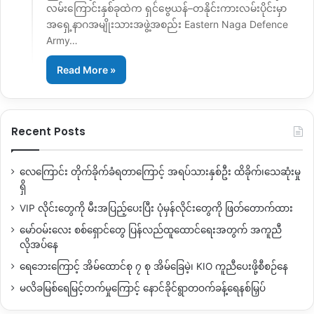
လမ်းကြောင်းနှစ်ခုထဲက ရှင်ဗွေယန်–တနိုင်းကားလမ်းပိုင်းမှာ
အရှေ့နာဂအမျိုးသားအဖွဲ့အစည်း Eastern Naga Defence
Army…
Read More »
Recent Posts
လေကြောင်း တိုက်ခိုက်ခံရတာကြောင့် အရပ်သားနှစ်ဦး ထိခိုက်၊သေဆုံးမှု
ရှိ
VIP လိုင်းတွေကို မီးအပြည့်ပေးပြီး ပုံမှန်လိုင်းတွေကို ဖြတ်တောက်ထား
မော်ဝမ်းလေး စစ်ရှောင်တွေ ပြန်လည်ထူထောင်ရေးအတွက် အကူညီ
လိုအပ်နေ
ရေဘေးကြောင့် အိမ်ထောင်စု ၇ စု အိမ်ခြေမဲ့၊ KIO ကူညီပေးဖို့စီစဉ်နေ
မလိခမြစ်ရေမြင့်တက်မှုကြောင့် နောင်ခိုင်ရွာတဝက်ခန့်ရေနစ်မြှပ်