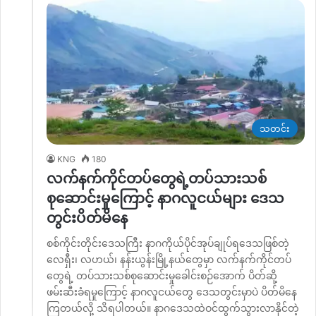
သတင်း
KNG
180
လက်နက်ကိုင်တပ်တွေရဲ့တပ်သားသစ်
စုဆောင်းမှုကြောင့် နာဂလူငယ်များ ဒေသ
တွင်းပိတ်မိနေ
စစ်ကိုင်းတိုင်းဒေသကြီး နာဂကိုယ်ပိုင်အုပ်ချုပ်ရဒေသဖြစ်တဲ့
လေရှီး၊ လဟယ်၊ နန်းယွန်းမြို့နယ်တွေမှာ လက်နက်ကိုင်တပ်
တွေရဲ့ တပ်သားသစ်စုဆောင်းမှုခေါင်းစဉ်အောက် ပိတ်ဆို့
ဖမ်းဆီးခံရမှုကြောင့် နာဂလူငယ်တွေ ဒေသတွင်းမှာပဲ ပိတ်မိနေ
ကြတယ်လို့ သိရပါတယ်။ နာဂဒေသထဲဝင်ထွက်သွားလာနိုင်တဲ့