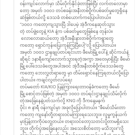
ဝန်းကျင်လောက်မှာ သိမ်းပိုက်နိုင်ခဲ့တာဖြစ်ပြီး လက်တလောမှာ
တော့ အမှတ် ၁၀၀၁ တပ်စခန်းအနီးတစ်ဝှိုက်ပစ်ခတ်မှုတွေရှိနေ
ဆဲဖြစ်တယ်လို့ ဒေသခံ တစ်ယောက်ကပြောပါတယ်။
“၁၀၀၁ ကတော့ကျသွားပြီ ဒါပေမဲ့ အဲ့ဒီကနေဆုတ်သွား
တဲ့ တပ်ဖွဲ့တွေနဲ့ KIA နဲ့က ပစ်ခတ်မှုတွေဖြစ်နေ တုန်းပဲ။
လောလောဆယ်တော့ အဲ့ဒီအနီးနားတစ်ဝှိုက်ကရွာတွေ
ကတော့ ရှောင်ကုန်၊ပြေးကုန်ကြပြီပေါ့”လို့ ပြောပါတယ်။
အမှတ် ၁၀၀၁ ဌာနချုပ်တပ်ရင်းဟာ ဖီမော်မြို့ပေါ်နဲ့ ဆိုင်ကယ်နဲ့
ဆိုရင် ၁နာရီကျော်လောက်သွားရတဲ့အကွာ အဝေးမှာရှိပြီး ဖီမော်
မြို့ပေါ်ဒေသခံတွေအပါအဝင် အဲ့ဒီအနီးတစ်ဝှိုက်ဒေသခံတွေ
ကတော့ ဘေးလွှတ်ရာတွေ မှာ တိမ်းရှောင်နေကြရတယ်လို့ပြော
ပါတယ်။ ကချင်လွတ်လပ်ရေး
တပ်မတော် KIA/KIO ပြန်ကြားရေးတာဝန်ခံကတော့ ဖီမော်
မြို့စောင့်တပ်ဖြစ်တဲ့ အမှတ် ၁၀၀၁ တပ်ရင်းဌာနချုပ်သိမ်းပိုက်
တဲ့အခြေနေနဲ့ပတ်သက်လို့ KNG ကို ဒီကနေ့မနက်
ပိုင်း ၈ နာရီ ဝန်းကျင်မှာ အခုလိုပြောပါတယ်။ “ဖီမော်သိမ်းတာ
ကတော့ ကျနော်တို့တရားဝင်မကြားရသေးဘူး။ လူမှုကွန်ယက်
မှာပြန့်တာကိုပဲတွေ့တယ်။ တရားဝင်တော့သတင်းပို့တာမရှိသေး
ဘူး။ တိုက်ပွဲအခြေနေလည်း အသေးစိတ်တော့ မသိဘူး။”လို့