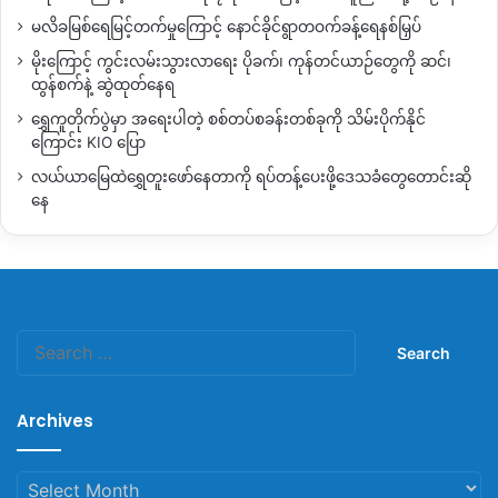
မလိခမြစ်ရေမြင့်တက်မှုကြောင့် နောင်ခိုင်ရွာတဝက်ခန့်ရေနစ်မြှပ်
မိုးကြောင့် ကွင်းလမ်းသွားလာရေး ပိုခက်၊ ကုန်တင်ယာဉ်တွေကို ဆင်၊
ထွန်စက်နဲ့ ဆွဲထုတ်နေရ
ရွှေကူတိုက်ပွဲမှာ အရေးပါတဲ့ စစ်တပ်စခန်းတစ်ခုကို သိမ်းပိုက်နိုင်
ကြောင်း KIO ပြော
လယ်ယာမြေထဲရွှေတူးဖော်နေတာကို ရပ်တန့်ပေးဖို့ဒေသခံတွေတောင်းဆို
နေ
Search
for:
Archives
Archives