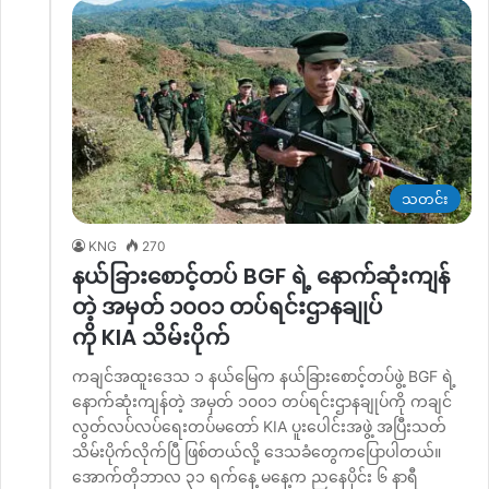
သတင်း
KNG
270
နယ်ခြားစောင့်တပ် BGF ရဲ့ နောက်ဆုံးကျန်
တဲ့ အမှတ် ၁၀၀၁ တပ်ရင်းဌာနချုပ်
ကို KIA သိမ်းပိုက်
ကချင်အထူးဒေသ ၁ နယ်မြေက နယ်ခြားစောင့်တပ်ဖွဲ့ BGF ရဲ့
နောက်ဆုံးကျန်တဲ့ အမှတ် ၁၀၀၁ တပ်ရင်းဌာနချုပ်ကို ကချင်
လွတ်လပ်လပ်ရေးတပ်မတော် KIA ပူးပေါင်းအဖွဲ့ အပြီးသတ်
သိမ်းပိုက်လိုက်ပြီ ဖြစ်တယ်လို့ ဒေသခံတွေကပြောပါတယ်။
အောက်တိုဘာလ ၃၁ ရက်နေ့ မနေ့က ညနေပိုင်း ၆ နာရီ