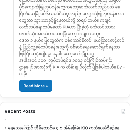
ပြောပါတယ်။ တစ်ဖက်မှာ ဖီမော်ဒေသအတွင်းမှာရှိတဲ့ တရုတ်
ပိုင်ကျောက်ဖြူလုပ်ငန်းတွေကတော့ဆက်လက်လည်ပတ် နေ
ပြီး ဖီမော်မြို့ပေါ်နယ်စပ်ဂိတ်မှာလည်း ကျောက်ဖြူလုပ်ငန်းကား
တွေသာ သွားလာခွင့်ရှိနေတယ်လို့ သိရပါတယ်။ ကချင်
လွတ်လပ်ရေးတပ်မတော် KIAဟာ ပြီးခဲ့တဲ့ စက်တင်ဘာလ
နောက်ဆုံးအပတ်ကစတင်ပြီးတော့ ကချင် အထူး
ဒေသ ၁ နယ်မြေတွေထဲက စစ်ကောင်စီတပ်၊ နယ်ခြားစောင့်တပ်
နဲ့ ပြည်သူ့စစ်တပ်စခန်းတွေကို စစ်ဆင်ရေးဆောင်ရွက်နေတာ
ဖြစ်ပြီး ဆဒုံး၊ချီဖွေ၊ ပန်ဝါ၊ ဆော့လော်မြို့တွေ
အပါအဝင် ၁၀၀၂လုပ်ီတပ်ရင်း၊ ၁၀၀၃ စင်ကြိုင်တပ်ရင်း
ဌာနချုပ်အားလုံးကို KIA က ထိန်းချုပ်လိုက်ပြီဖြစ်ပါတယ်။ By –
အမိုး
Read More »
Recent Posts
ရေဘေးကြောင့် အိမ်ထောင်စု ၇ စု အိမ်ခြေမဲ့၊ KIO ကူညီပေးဖို့စီစဉ်နေ