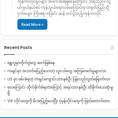
ကုန်ကားပိုင်ရှင်များ အခက်အခဲဖြစ်နေကြောင်း သိရသည်။ လွ
ယ်ဂျယ်နယ်စပ် ကုန်သွယ်ရေးလမ်းကြောင်းမှ တရုတ်ပြည်သို့
ငှက်ပျော၊ ကြံ၊ဖရဲ၊ ပြောင်း ဆန် တင်ပို့သည့်ကုန်ကားပိုင်…
Read More »
Recent Posts
ရွှေကူမှာတိုက်ပွဲတွေ ဆက်ဖြစ်နေ
ကချင်မှာ အသက်မပြည့်သေးတဲ့ လူငယ်တွေ အကြမ်းဖက်မှုများလာ
US မှာ ဖမ်းခံရတဲ့ ကချင်ကျောင်းသားနှစ်ဦး ပြန်လည်လွတ်မြောက်လာ
လေကြောင်း တိုက်ခိုက်ခံရတာကြောင့် အရပ်သားနှစ်ဦး ထိခိုက်၊သေဆုံးမှု
ရှိ
VIP လိုင်းတွေကို မီးအပြည့်ပေးပြီး ပုံမှန်လိုင်းတွေကို ဖြတ်တောက်ထား