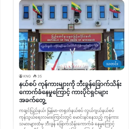
သတင်း
KNG
35
နယ်စပ် ကုန်ကားများကို ဘီးခွန်ခြောက်သိန်း
ကောက်ခံနေမှုကြောင့် ကားပိုင်ရှင်များ
အခက်တွေ့
ကချင်ပြည်နယ်၊ မြန်မာ-တရုတ်နယ်စပ် လွယ်ဂျယ်နယ်စပ်
ကုန်သွယ်ရေးလမ်းကြောင်းတွင် မောင်းနင်နေသည့် ကုန်ကား
သမားများထံမှ ဘီးခွန် ခြောက်သိန်းကောက်ခံ နေမှုကြောင့်