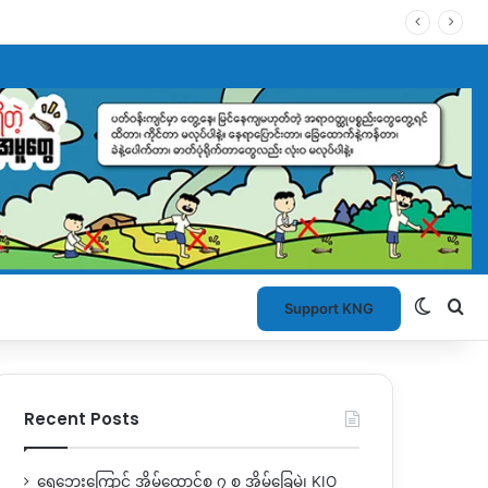
Switch
Se
Support KNG
Recent Posts
ရေဘေးကြောင့် အိမ်ထောင်စု ၇ စု အိမ်ခြေမဲ့၊ KIO