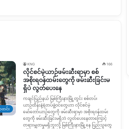
KNG
166
လိုင်စင်မဲ့ယာဉ်ဖမ်းဆီးရာမှာ စစ်
အစိုးရဝန်ထမ်းတွေကို ဖမ်းဆီးခြင်းမ
ရှိပဲ လွတ်ပေးနေ
ကချင်ပြည်နယ် မြစ်ကြီးနားမြို့တွင်း စစ်တပ်၊
ယာဉ်ထိန်းနဲ့ရဲတပ်ဖွဲ့ဝင်တွေဟာ လိုင်စင်မဲ့
တင်း
မော်တော်ယာဉ်တွေကို ဖမ်းဆီးရာမှာ အစိုးရဝန်ထမ်း
တွေကို ဖမ်းဆီးခြင်းမရှိဘဲ လွတ်ပေးနေတာကြောင့်
တရားမျှတမှုမရှိဘူးလို့ မြစ်ကြီးနားမြို့နေ ပြည်သူတွေ