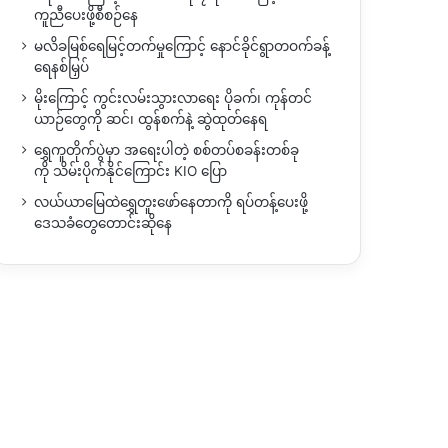
ကူညီပေးဖို့စီစဉ်နေ
မလိခမြစ်ရေမြင့်တက်မှုကြောင့် နောင်ခိုင်ရွာတဝက်ခန့်
ရေနစ်မြှပ်
မိုးကြောင့် ကွင်းလမ်းသွားလာရေး ပိုခက်၊ ကုန်တင်
ယာဉ်တွေကို ဆင်၊ ထွန်စက်နဲ့ ဆွဲထုတ်နေရ
ရွှေကူတိုက်ပွဲမှာ အရေးပါတဲ့ စစ်တပ်စခန်းတစ်ခု
ကို သိမ်းပိုက်နိုင်ကြောင်း KIO ပြော
လယ်ယာမြေထဲရွှေတူးဖော်နေတာကို ရပ်တန့်ပေးဖို့
ဒေသခံတွေတောင်းဆိုနေ