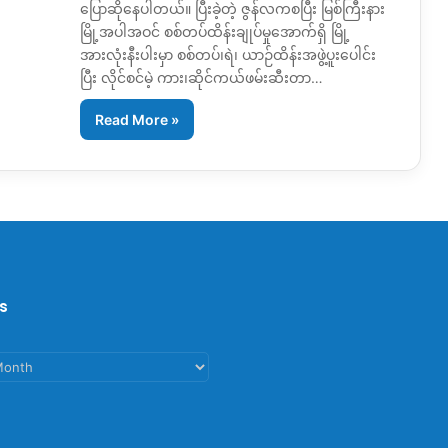
ပြောဆိုနေပါတယ်။ ပြီးခဲ့တဲ့ ဇွန်လကစပြီး မြစ်ကြီးနား
မြို့အပါအဝင် စစ်တပ်ထိန်းချုပ်မှုအောက်ရှိ မြို့
အားလုံးနီးပါးမှာ စစ်တပ်၊ရဲ၊ ယာဉ်ထိန်းအဖွဲ့ပူးပေါင်း
ပြီး လိုင်စင်မဲ့ ကား၊ဆိုင်ကယ်ဖမ်းဆီး‌တာ…
Read More »
s