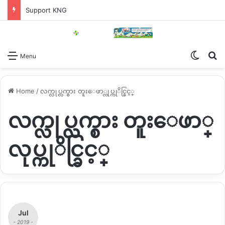
Support KNG
Switch
Se
Menu
Home
/
လက္လုပ္လက္စား တူးေဖာ္လုပ္ကုိင္ခြင့္
လက္လုပ္လက္စား တူးေဖာ္
လုပ္ကုိင္ခြင့္
Jul
- 2019 -