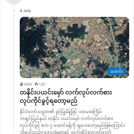
4 July
သတင်း
KNG
120
တနိုင်းပယင်းမှော် လက်လုပ်လက်စား
လုပ်ကိုင်ခွင့်ရတော့မည်
နိုင်ငံတော်သမ္မတ၏ ခွင့်ပြုမိန့်ဖြင့် ပထမအကြိမ်
ကချင်ပြည်နယ် တနိုင်း ပယင်းမှော် လက်လုပ်လက်စား
လုပ်ကိုင်ခွင့် ဧက ၇ ထောင်ခန့်ကို ချပေးတော့မည်ဖြစ်ကြောင်း
သိရပါသည်။ ဒေသခံများနှင့် သက်ဆိုင်ရာလွတ်တော်