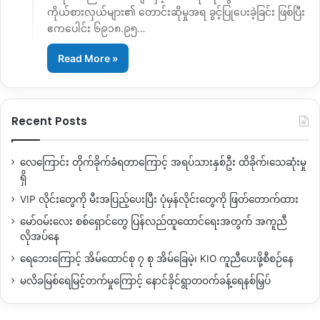
ကိုယ်စားလှယ်များ၏ တောင်းဆိုမှုအရ ခွင့်ပြုပေးခဲ့ခြင်း ဖြစ်ပြီး
ဧကပေါင်း ၆၉၁၈.၉၅…
Read More »
Recent Posts
လေကြောင်း တိုက်ခိုက်ခံရတာကြောင့် အရပ်သားနှစ်ဦး ထိခိုက်၊သေဆုံးမှု
ရှိ
VIP လိုင်းတွေကို မီးအပြည့်ပေးပြီး ပုံမှန်လိုင်းတွေကို ဖြတ်တောက်ထား
မော်ဝမ်းလေး စစ်ရှောင်တွေ ပြန်လည်ထူထောင်ရေးအတွက် အကူညီ
လိုအပ်နေ
ရေဘေးကြောင့် အိမ်ထောင်စု ၇ စု အိမ်ခြေမဲ့၊ KIO ကူညီပေးဖို့စီစဉ်နေ
မလိခမြစ်ရေမြင့်တက်မှုကြောင့် နောင်ခိုင်ရွာတဝက်ခန့်ရေနစ်မြှပ်