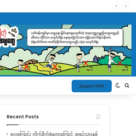
Switch
Se
Support KNG
Recent Posts
လေကြောင်း တိုက်ခိုက်ခံရတာကြောင့် အရပ်သားနှစ်