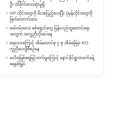
ဦး ထိခိုက်၊သေဆုံးမှုရှိ
VIP လိုင်းတွေကို မီးအပြည့်ပေးပြီး ပုံမှန်လိုင်းတွေကို
ဖြတ်တောက်ထား
မော်ဝမ်းလေး စစ်ရှောင်တွေ ပြန်လည်ထူထောင်ရေး
အတွက် အကူညီလိုအပ်နေ
ရေဘေးကြောင့် အိမ်ထောင်စု ၇ စု အိမ်ခြေမဲ့၊ KIO
ကူညီပေးဖို့စီစဉ်နေ
မလိခမြစ်ရေမြင့်တက်မှုကြောင့် နောင်ခိုင်ရွာတဝက်ခန့်
ရေနစ်မြှပ်