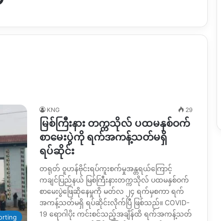
KNG
29
မြစ်ကြီးနား တက္ကသိုလ် ပထမနှစ်ဝက်
စာမေးပွဲကို ရက်အကန့်သတ်မရှိ
ရပ်ဆိုင်း
တရုတ် ဝူဟန်ဗိုင်းရပ်ကူးစက်မှုအန္တရယ်ကြောင့်
ကချင်ပြည်နယ် မြစ်ကြီးနားတက္ကသိုလ် ပထမနှစ်ဝက်
စာမေးပွဲဖြေဆိုနေမှုကို မတ်လ ၂၄ ရက်မှစကာ ရက်
အကန့်သတ်မရှိ ရပ်ဆိုင်းလိုက်ပြီ ဖြစ်သည်။ COVID-
19 ရောဂါပိုး ကင်းစင်သည့်အချိန်ထိ ရက်အကန့်သတ်
orting