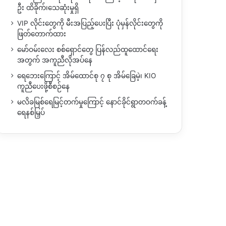
ဦး ထိခိုက်၊သေဆုံးမှုရှိ
VIP လိုင်းတွေကို မီးအပြည့်ပေးပြီး ပုံမှန်လိုင်းတွေကို
ဖြတ်တောက်ထား
မော်ဝမ်းလေး စစ်ရှောင်တွေ ပြန်လည်ထူထောင်ရေး
အတွက် အကူညီလိုအပ်နေ
ရေဘေးကြောင့် အိမ်ထောင်စု ၇ စု အိမ်ခြေမဲ့၊ KIO
ကူညီပေးဖို့စီစဉ်နေ
မလိခမြစ်ရေမြင့်တက်မှုကြောင့် နောင်ခိုင်ရွာတဝက်ခန့်
ရေနစ်မြှပ်