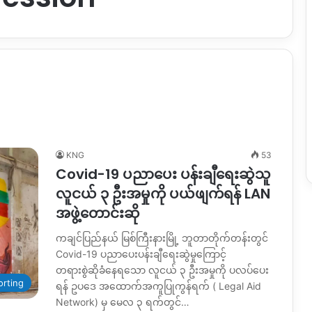
KNG
53
Covid-19 ပညာပေး ပန်းချီရေးဆွဲသူ
လူငယ် ၃ ဦးအမှုကို ပယ်ဖျက်ရန် LAN
အဖွဲ့တောင်းဆို
ကချင်ပြည်နယ် မြစ်ကြီးနားမြို့ ဘူတာတိုက်တန်းတွင်
Covid-19 ပညာပေးပန်းချီရေးဆွဲမှုကြောင့်
တရားစွဲဆိုခံနေရသော လူငယ် ၃ ဦးအမှုကို ပလပ်ပေး
orting
ရန် ဥပဒေ အထောက်အကူပြုကွန်ရက် ( Legal Aid
Network) မှ မေလ ၃ ရက်တွင်…