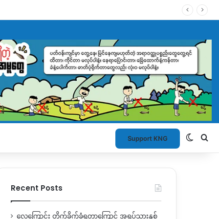
Switch
Se
Support KNG
Recent Posts
လေကြောင်း တိုက်ခိုက်ခံရတာကြောင့် အရပ်သားနှစ်