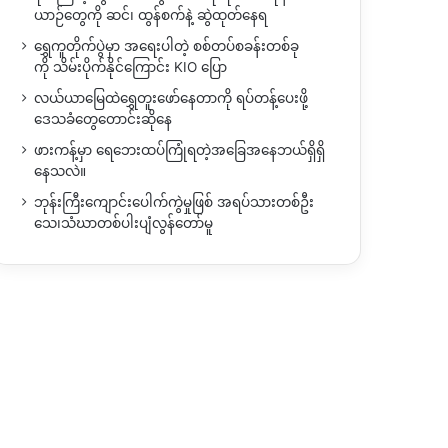
ယာဉ်တွေကို ဆင်၊ ထွန်စက်နဲ့ ဆွဲထုတ်နေရ
ရွှေကူတိုက်ပွဲမှာ အရေးပါတဲ့ စစ်တပ်စခန်းတစ်ခု
ကို သိမ်းပိုက်နိုင်ကြောင်း KIO ပြော
လယ်ယာမြေထဲရွှေတူးဖော်နေတာကို ရပ်တန့်ပေးဖို့
ဒေသခံတွေတောင်းဆိုနေ
ဖားကန့်မှာ ရေဘေးထပ်ကြုံရတဲ့အခြေအနေဘယ်ရှိရှိ
နေသလဲ။
ဘုန်းကြီးကျောင်းပေါက်ကွဲမှုဖြစ် အရပ်သားတစ်ဦး
သေ၊သံဃာတစ်ပါးပျံလွန်တော်မူ