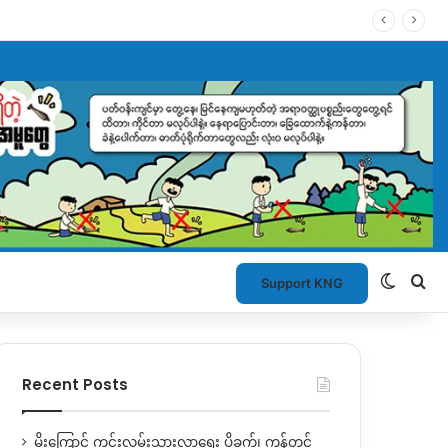
Switch
Se
Support KNG
Recent Posts
မိုးကြောင့် ကွင်းလမ်းသွားလာရေး ပိုခက်၊ ကုန်တင်