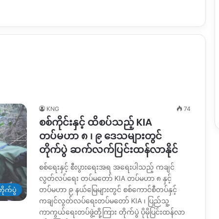
KNG
74
စစ်ကိုင်းနှင့် ထိစပ်သည့် KIA
တပ်မဟာ ၈ ၊ ၉ ဒေသများတွင်
တိုက်ပွဲ ဆက်လက်ပြင်းထန်လာနိုင်
စစ်ရေးနှင့် စီးပွားရေးအရ အရေးပါသည့် ကချင်
လွတ်လပ်ရေး တပ်မတော် KIA တပ်မဟာ ၈ နှင့်
တပ်မဟာ ၉ နယ်မြေများတွင် စစ်ကောင်စီတပ်နှင့်
ိုက်ပွဲ
ကချင်လွတ်လပ်ရေးတပ်မတော် KIA ၊ ပြည်သူ့
ကာကွယ်ရေးတပ်ဖွဲ့တို့ကြား တိုက်ပွဲ ပိုမိုပြင်းထန်လာ