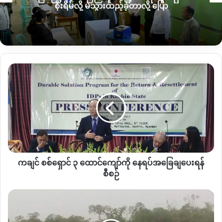
Nationalities Federal Democracy Party
စိုးရိမ်လို့ မဲသွားထည့်ခဲ့တာလို့ ပြော
ခေါင်းဆောင် ဒေါ် Bawk Ja ဆိုပါသည်။
မိမိတို့ ကချင်ပြည်နယ်တွင် ကချင်ပါတီများ ရွေးကောက်ပွဲ မဲ
အနိုင်ရရှိရေးအတွက် ပါတီများ ပေါင်းစည်းရန်လိုအပ်ကြောင်းကို
ကချင်ပြည်သူများ အလေးအနက်ထား တောင်းဆိုလာခြင်းကြောင့်
ပြည်သူများကိုယ်စား ကချင်အမျိုးသားများအတိုင်ပင်ခံအဖွဲ့
ကချင်
(Kachin Nationals Consultative Assembly) ၏ ကချင်ပါတီ
စစ်
ရှောင်
များ အားလုံးပေါင်းစည်းရေး ဦးဆောင်မှုအောက်တွင် ယခုလို
၃
UNFDP က ကချင်ပြည်သူ့ပါတီနှင့်ပေါင်းစည်းလာခြင်းလည်း
ထောင်
ဖြစ်သည်။
ကျော်
ကို
“ကျောက်တိုင်ပါတီ ခေါ် UNFDP ကို ဦးဆောင်တူတွေဟာ
နေရပ်
ကျနော်တို့ အမျိုးချင်းတွေပါ။ ဒါကြောင့်မို့လို့ သူတို့ကို
အခြေချ
ကချင်အမျိုးသားများအတိုင်ပင်ခံအဖွဲ့မှ အရင်ဦးဆုံး တွေ့ဆုံ
ကချင် စစ်ရှောင် ၃ ထောင်ကျော်ကို နေရပ်အခြေချပေးရန်
ပေး
ပြီး ပါတီပေါင်းစည်းရေးအတွက် အကြံပြုတင်ပြထားခြင်း
ရန်
စီစဉ်
စီစဉ်
ပေါ် လက်ခံလာတယ်။ အဲဒီ့နောက် ကျနော်တို့ ပါတီနဲ့
ကျေးရွာ
အဆင့်ဆင့် ဆွေးနွေးပြီးတော့ အခု ပါတီပေါင်းစည်းလာခြင်း
သုဿ
ဖြစ်ပါတယ်” ဟု KSPP ဒုတိယ ဥက္ကဌ Duwa
န်
Gumgrawng Awng Hkam (ဒူဝါ ကွမ်ဂေါင်အောင်