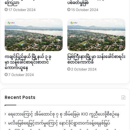
ကြောင့် KSPP ပါတီပေါ်လစီကို တရားဝင် လူသိရှင်ကြား
ကြေညာ
ပစ်ခတ်မှုဖြစ်
ထုတ်ပြန်ကြေညာခြင်း မရှိသေးကြောင်း ပါတီခေါင်းဆောင်များ ဆို
17 October 2024
15 October 2024
ပါသည်။
ယခုချိန်ထိ မပေါင်းစည်းရသေးသော ကချင်ပါတီ (၄)ပါတီရှိနေပြီး
၎င်းတို့ ပေါင်းစည်းလာရန် ကချင်အမျိုးသားများအတိုင်ပင်ခံအဖွဲ့မှ
ဆက်လက် ကြိုးပမ်းသွားရန်ရှိကြောင်း သိရသည်။
ကချင်ပြည်နယ် မြို့နယ် ၃ ခု
မြစ်ကြီးနားမြို့မှာ သန်းခေါင်စာရင်း
ကချင်ပြည်နယ်တွင် မြို့နယ် စုစုပေါင်း(၁၈)မြို့နယ်ရှိရာ မြို့နယ်
မှာ သန်ခေါင်စာရင်းစာတင်
စတင်ကောက်ခံ
(၁၇)မြို့နယ်တွင် KSPP ၏ ပါတီ ဆိုင်းဘုတ်များ စိုက်ထူထားနိုင်ပြီ
ကောက်ယူနေ
2 October 2024
ဖြစ်ကြောင်း သိရသည်။
7 October 2024
ယခု ကချင်နိုင်ငံရေးပါတီ (၄)ပါတီ ပေါင်းစည်းလာသော
ကချင်ပြည်နယ်ပြည်သူ့ပါတီ KSPP သည် ၂၀၂၀ ရွေးကောက်ပွဲတွင်
Recent Posts
အမျိုးသားဒီမိုကရေစီအဖွဲ့ချုပ် (NLD)ပါတီ နှင့် စစ်တပ်
ကျောထောက်နောက်ခံ ပြည်ထောင်စုကြံ့ခိုင်ရေးနှင့်ဖွံ့ဖြိုးရေးပါတီ
ရေဘေးကြောင့် အိမ်ထောင်စု ၇ စု အိမ်ခြေမဲ့၊ KIO ကူညီပေးဖို့စီစဉ်နေ
(USDP) တို့ကိုကချင်ပြည်နယ်တွင်အဓိကစိန်ခေါ်မည့်အတိုက်အခံ
မလိခမြစ်ရေမြင့်တက်မှုကြောင့် နောင်ခိုင်ရွာတဝက်ခန့်ရေနစ်မြှပ်
ပါတီကြီးတစ်ခုဖြစ်လာသည်။