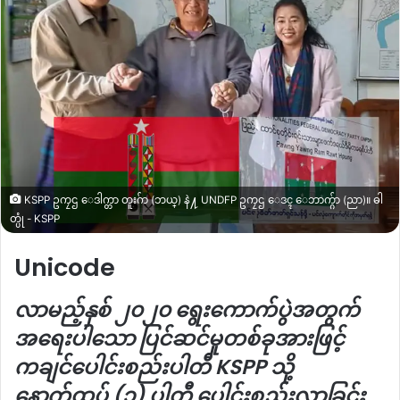
KSPP ဥကၠဌ ေဒါက္တာ တူးဂ်ာ (ဘယ္) နဲ႔ UNDFP ဥကၠဌ ေဒၚ ေဘာက္ဂ်ာ (ညာ)။ ဓါ
တ္ပုံ - KSPP
Unicode
လာမည့်နှစ် ၂၀၂၀ ရွေးကောက်ပွဲအတွက်
အရေးပါသော ပြင်ဆင်မှုတစ်ခုအားဖြင့်
ကချင်ပေါင်းစည်းပါတီ KSPP သို့
နောက်ထပ် (၁) ပါတီ ပေါင်းစည်းလာခြင်း