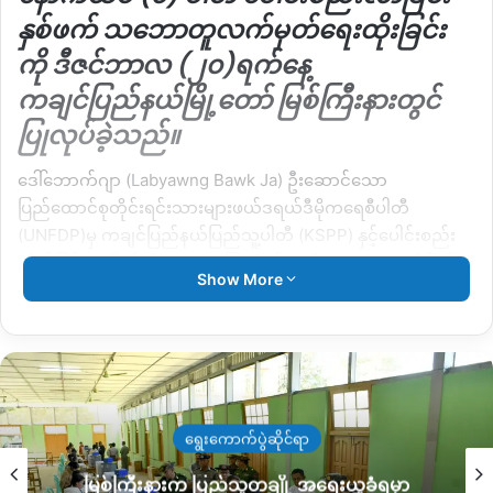
နှစ်ဖက် သဘောတူလက်မှတ်ရေးထိုးခြင်း
ကို ဒီဇင်ဘာလ (၂၀)ရက်နေ့
ကချင်ပြည်နယ်မြို့တော် မြစ်ကြီးနားတွင်
ပြုလုပ်ခဲ့သည်။
ဒေါ်ဘောက်ဂျာ (Labyawng Bawk Ja) ဦးဆောင်သော
ပြည်ထောင်စုတိုင်းရင်းသားများဖယ်ဒရယ်ဒီမိုကရေစီပါတီ
(UNFDP)မှ ကချင်ပြည်နယ်ပြည်သူ့ပါတီ (KSPP) နှင့်ပေါင်းစည်း
လိုက်ခြင်း အစီစဉ်ကို WMR ခေါ် ကချင်အမျိုးသားများအတိုင်ပင်ခံ
Show More
အဖွဲ့ ရုံးတွင် ပြုလုပ်ခဲ့ခြင်းဖြစ်သည်။
“မပေါင်းစည်းဘဲ ဒီလိုမျိုးကွဲနေရင်တော့ ဘယ်တော့မှ
အောင်မြင်မှာ မဟုတ်ဘူး။ ပြည်ထောင်စုအဆင့်ဖြစ်တဲ့ ပါတီ
တစ်ခုကို ဖျက်သိမ်းပြီးတော့ ဒီလိုမျိုး ပူးပေါင်းစည်းလိုက်
တယ်ဆိုတာ ကျမတို့ အရမ်းတော့ ခံစားရပါတယ်။ ဒါပေမယ့်
ရွေးကောက်ပွဲဆိုင်ရာ
လဲ အရေးကြီးဆုံးတော့ ပြည်သူတွေရဲ့မျက်နှာကိုထောက်ပြီး
ဒီလိုမျိုး ပေါင်းစည်းလိုက်ရတာပါ” ဟု Union
မြစ်ကြီးနားက ပြည်သူတချို့ အရေးယူခံရမှာ