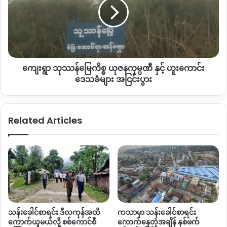
မြေ
ခမ်း) ပြောပါသည်။
ကိစ္စ
ယုဇန
လွန်ခဲ့သည့် ဧပြီလအတွင်း ကချင်ပါတီများ ပေါင်းစည်းရေးအတွက်
ကုမ္ပဏီ
ကချင်အမျိုးသားများအတိုင်ပင်ခံအဖွဲ့ ခေါင်းဆောင်များ မိမိတို့
နှင့်
UNFDP ပါတီကို လာရောက်တွေ့ဆုံခဲ့ကြောင်း ဒေါ် Bawk Ja
ဟူး
အတည်ပြုပါသည်။
ကျေးရွာ သုဿန်မြေကိစ္စ ယုဇနကုမ္ပဏီ နှင့် ဟူးကောင်း
ကောင်း
ဒေသခံ
ဒေသခံများ အငြင်းပွား
များ
ကချင်ပြည်နယ်ဒီမိုကရေးစီပါတီ (Kachin State Democracy
အငြင်းပွား
Party)၊ ကချင်ဒီမိုကရက်တစ်ပါတီ (Kachin Democratic Party)
နှင့် ကချင်ပြည်နယ် စည်းလုံးညီညွှတ်ရေးနှင့်ဒီမိုကရေစီပါတီ (Unity
Related Articles
and Democracy Party of Kachin State) စသည့် ပါတီ (၃)ခုက
၎င်းတို့ပါတီကို ဖျက်သိမ်းပြီး ကချင်ပြည်နယ်ပြည်သူ့ပါတီ (KSPP)
ကို ၂၀၁၈၊ နှစ်ကုန်ပိုင်းတွင် ဖွဲ့စည်းခဲ့ခြင်းဖြစ်သည်။
ယခုနှစ် ဇွန်လတွင် KSPP ကို ပြည်ထောင်စုရွေးကောက်ပွဲကော်မရှင်
မှ တရားဝင် နိုင်ငံရေးပါတီအဖြစ် အသိအမှတ်ပြုပေးခဲ့သည်။
သို့သော်လည်း ရွေးကောက်ပွဲမတိုင်မီ နောက်ဆုံးအချိန်ထိ ကျန်
သန်းခေါင်စာရင်း ဒီလကုန်အထိ
ကသာမှာ သန်းခေါင်စာရင်း
ကချင်ပါတီများလည်း ပေါင်းစည်းလာမည်ကို စောင့်ဆိုင်းနေခြင်း
ကောက်ယူမယ်လို့ စစ်ကောင်စီ
ကောက်နေတဲ့အချိန် နှစ်ဖက်