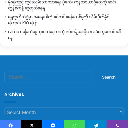
မိုးကြောင့် ကွင်းလမ်းသွားလာရေး ပိုခက်၊ ကုန်တင်ယာဉ်တွေကို ဆင်၊
Zawgyi
ထွန်စက်နဲ့ ဆွဲထုတ်နေရ
ရွှေကူတိုက်ပွဲမှာ အရေးပါတဲ့ စစ်တပ်စခန်းတစ်ခုကို သိမ်းပိုက်နိုင်
ေနာက္ထပ္ (၁)ပါတီ ကခ်င္ျပည္နယ္ျပည္
ကြောင်း KIO ပြော
သူ႔ပါတီ KSPPႏွင့္ ေပါင္းစည္း
လယ်ယာမြေထဲရွှေတူးဖော်နေတာကို ရပ်တန့်ပေးဖို့ဒေသခံတွေတောင်းဆို
နေ
လာမည့္ႏွစ္ ၂၀၂၀ ေ႐ြးေကာက္ပြဲအ
တြက္ အေရးပါေသာ ျပင္ဆင္မႈတစ္ခုအားျ
ဖင့္ ကခ်င္ေပါင္းစည္းပါတီ KSPP သို႔
ေနာက္ထပ္ (၁) ပါတီ ေပါင္းစည္းလာျ
Search
ခင္း ႏွစ္ဖက္ သေဘာတူလက္မွတ္ေရး
for:
ထိုးျခင္း ကို ဒီဇင္ဘာလ (၂၀)ရက္ေန႔ က
Archives
ခ်င္ျပည္နယ္ၿမိဳ႕ေတာ္ ျမစ္ႀကီးနားတြင္ ျ
ပဳလုပ္ခဲ့သည္။
Archives
ေဒၚေဘာက္ဂ်ာ (Labyawng Bawk Ja) ဦးေဆာင္ေသာ ျပည္ေ
ထာင္စုတိုင္းရင္းသားမ်ားဖယ္ဒရယ္ဒီမိုကေရစီပါတီ (UNFDP)မွ ကခ်