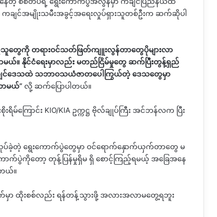
င်နေတဲ့ စစ်တပ်ရဲ့ ရွေးကောက်ပွဲအလွန်မှာ ကချင်ပြည်နယ်ထဲ
ည်း ကချင်အမျိုးသမီးအခွင့်အရေးလှုပ်ရှားသူတစ်ဦးက ဆက်ဆိုပါ
ြည်သူတွေကို တရားဝင်သတ်ဖြတ်ကျူးလွန်တာတွေပိုများလာ
မယ်။ နိုင်ငံရေးမှာလည်း မတည်ငြိမ်မှုတွေ ဆက်ပြီးတွန့်ရှည်
ို့ ကချင်ဒေသထဲ သဘာဝသယံဇာတပေါကြွယ်တဲ့ ဒေသတွေမှာ
းလာမယ်
”
လို့ ဆက်ပြောပါတယ်။
ုးရိမ်ကြောင်း
KIO/KIA
ဥက္ကဋ္ဌ
ဗိုလ်ချုပ်ကြီး အင်ဘန်လက ပြီး
ပ်ခဲ့တဲ့ ရွေးကောက်ပွဲတွေမှာ ဝင်ရောက်နှောက်ယှက်တာတွေ မ
က်ပွဲကိုတော့ တုန့်ပြန်မှုရှိမ ရှိ စောင့်ကြည့်ရမယ့် အခြေအနေ
ါတယ်။
်မှာ ထိုးစစ်လည်း
ရန်တန့်သွားဖို့ အလားအလာမတွေ့ရဘူး