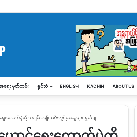
့်အရေး မှတ်တမ်း
ရုပ်သံ
ENGLISH
KACHIN
ABOUT US
ောက်ပွဲကို ကချင်အမျိုးသမီးလှုပ်ရှားသူများ ရှုတ်ချ
ာင်ရွေးကောက်ပွဲကို