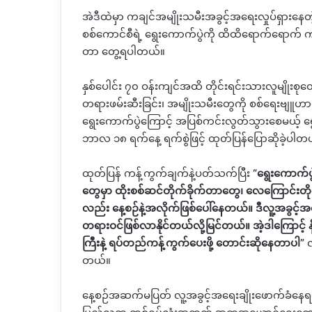
အဲဒီထဲမှာ ကချင်အမျိုးသမီးအခွင့်အရေးလှုပ်ရှားနေတဲ
စစ်ကောင်စီရဲ့ ရွေးကောက်ပွဲကို ထိထိရောက်ရောက် ကန့
တာ တွေ့ရပါတယ်။
နှစ်ပေါင်း ၇၀ ဝန်းကျင်အထိ တိုင်းရင်းသားလူမျိုးစုတွေက
တရားဖမ်းဆီးခြင်း၊ အမျိုးသမီးတွေကို စစ်ရေးဗျူဟာက
ရွေးကောက်ပွဲကြောင့် အပြစ်ကင်းလွတ်သွားစေမယ့် ရွေ
ဘာလ ၁၈ ရက်နေ့ ရက်စွဲဖြင့် ထုတ်ပြန်ပြောဆိုခဲ့ပါတ
ထုတ်ပြန် ကန့်ကွက်ချက်နဲ့ပတ်သက်ပြီး
“
ရွေးကောက်ပ
တွေမှာ ထိုးစစ်ဆင်တိုက်ခိုက်တာတွေ၊ လေကြောင်း
လည်း နေ့စဉ်နဲ့အလိုက်ဖြစ်ပေါ်နေတယ်။ ဒီလူ့အခွင့်အ
တရားဝင်ဖြစ်လာနိုင်တယ်လို့မြင်တယ်။ အဲ့ဒါကြောင့်
ကြီးနဲ့ ရပ်တည်ကန့်ကွက်ပေးဖို့ တောင်းဆိုနေတာပါ
”
လ
တယ်။
နေ့စဉ်အဆက်မပြတ် လူ့အခွင့်အရေးချိုးဖောက်ခံနေရ