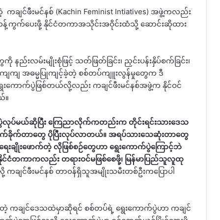
့
ကချင်ဖီးမင်နစ်
(Kachin Feminist Intiatives)
အဖွဲ့ကလည်း
်ကွက်ပေးဖို့ နိုင်ငံတကာအသိုင်းအဝိုင်းထံသို့ ဆောင်းဆိုထား
ို နည်းလမ်းမျိုးစုံဖြင့် သတ်ဖြတ်ခြင်း၊ ညှင်းပန်းနှိပ်စက်ခြင်း၊
ျကျ အဓမ္မပြုကျင့်ခဲ့တဲ့ စစ်တပ်ကျူးလွန်မှုတွေက ဒီ
းကောက်ပွဲဖြစ်တယ်လို့လည်း ကချင်ဖီးမင်နစ်အဖွဲ့က နိုင်ဝင်
ယ်။
ွဲလုပ်မယ်ဆိုပြီး ကြေညာလိုက်ကတည်းက တိုင်းရင်းသားဒေသ
တိုက်ခိုက်တာတွေ ပိုပြီးလုပ်လာတယ်။ အရပ်သားသေဆုံးတာတွေ
ရေးချိုးဖောက်တဲ့ လိုဖြစ်စဉ်တွေဟာ ရွေးကောက်ပွဲကြောင့်ဘဲ
 နိုင်ငံတကာကလည်း တရားဝင်မဖြစ်စေဖို့၊ မြန်မာပြည်သူလူထု
ို့ ကချင်ဖီးမင်နစ် တာဝန်ရှိသူအမျိုးသမီးတစ်ဦးကပြောပါ
တဲ့
ကချင်ဒေသထဲမှာဆိုရင် စစ်တပ်ရဲ့ ရွေးကောက်ပွဲဟာ ကချင်