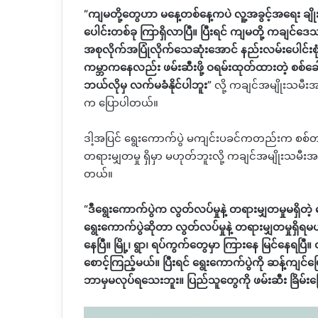
“
ကျမတို့တွေဟာ မနေ့တစ်နေ့ကပဲ လူ့အခွင့်အရေး ချိ
ပေါင်းတစ်ခု ကြာရှိလာပြီ။ ပြီးရင် ကျမတို့ ကချင်ဒ
အစုလိုက်အပြုံလိုက်သေဆုံးအောင် နည်းလမ်းပေါင်းစု
ကမ္ဘာကနေလည်း ဖမ်းဆီးဖို့ ဝရမ်းထုတ်ထားတဲ့ စစ်ခ
ဘယ်လိုမှ လက်မခံနိုင်ပါဘူး
”
လို့
ကချင်အမျိုးသမီးအ
က ပြောပါတယ်။
ဒါ့အပြင်
ရွေးကောက်ပွဲ မကျင်းပခင်ကတည်းက
စစ်
တရားမျှတမှု ရှိမှာ မဟုတ်ဘူးလို့
ကချင်အမျိုးသမီးအခွ
တယ်။
“
ဒီရွေးကောက်ပွဲက လွတ်လပ်မှုနဲ့ တရားမျှတမှုမရ
ရွေးကောက်ပွဲဆိုတာ လွတ်လပ်မှုနဲ့ တရားမျှတမှုရှိ
နေပြီ။ မြို့၊ ရွာ၊ ရပ်ကွက်တွေမှာ ကြားနေ မြင်နေရပြီ။
စောင့်ကြည့်မယ်။ ပြီးရင် ရွေးကောက်ပွဲကို ဆန့်ကျ
ဘာမှမလုပ်ရသေးဘူး။ ပြည်သူတွေကို ဖမ်းဆီး ခြိမ်