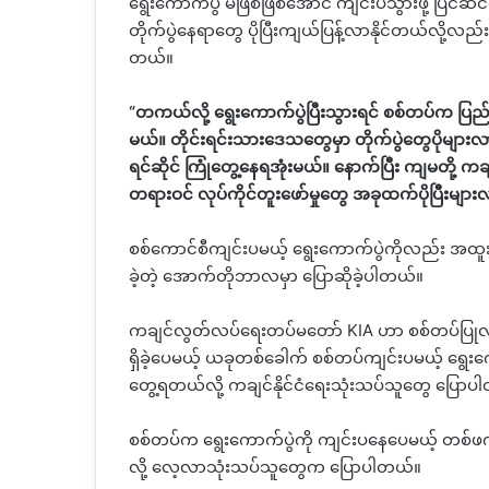
ရွေးကောက်ပွဲ မဖြစ်ဖြစ်အောင် ကျင်းပသွားဖို့ ပြင်ဆ
တိုက်ပွဲနေရာတွေ ပိုပြီးကျယ်ပြန့်လာနိုင်တယ်လို့လ
တယ်။
“
တကယ်လို့ ရွေးကောက်ပွဲပြီးသွားရင် စစ်တပ်က ပ
မယ်။ တိုင်းရင်းသားဒေသတွေမှာ တိုက်ပွဲတွေပိုများလာ
ရင်ဆိုင် ကြုံတွေ့နေရအုံးမယ်။ နောက်ပြီး ကျမတ
တရားဝင် လုပ်ကိုင်တူးဖော်မှုတွေ အခုထက်ပိုပြီးမျာ
စစ်ကောင်စီကျင်းပမယ့် ရွေးကောက်ပွဲကိုလည်း အထူးစိ
ခဲ့တဲ့ အောက်တိုဘာလမှာ
ပြောဆိုခဲ့ပါတယ်။
ကချင်လွတ်လပ်ရေးတပ်မတော်
KIA
ဟာ စစ်တပ်ပြုလု
ရှိခဲ့ပေမယ့် ယခုတစ်ခေါက် စစ်တပ်ကျင်းပမယ့် ရွေးကော
တွေ့ရတယ်လို့ ကချင်နိုင်ငံရေးသုံးသပ်သူတွေ ပြောပ
စစ်တပ်က ရွေးကောက်ပွဲကို ကျင်းပနေပေမယ့်
တစ်ဖက
လို့
လေ့လာသုံးသပ်သူတွေက
ပြောပါတယ်။