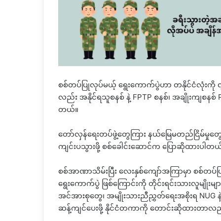
စစ်တပ်ပြုလုပ်မယ့် ရွေးကောက်ပွဲဟာ တနိုင်ငံလုံးကို လွှ
လည်း အနိုင်ရသူစနစ် နဲ့
FPTP
စနစ်၊ အချိုးကျစနစ်
တယ်။
တော်လှန်ရေးတပ်ဖွဲ့တွေကြား နယ်မြေမတည်ငြိမ်မှုတွေ
ကျင်းပသွားဖို့ စစ်ခေါင်းဆောင်က
ပြောဆိုထားပါတယ
စစ်အာဏာသိမ်းပြီး လေးနှစ်ကျော်အကြာမှာ စစ်တပ်
ရွေးကောက်ပွဲ ဖြစ်ကြောင်းကို
တိုင်းရင်းသားလူမျိုးမျ
အင်အားစုတွေ၊ အမျိုးသားညီညွှတ်ရေးအစိုးရ
NUG
ဆန့်ကျင်ပေးဖို့ နိုင်ငံတကာကို တောင်းဆိုထားတာ