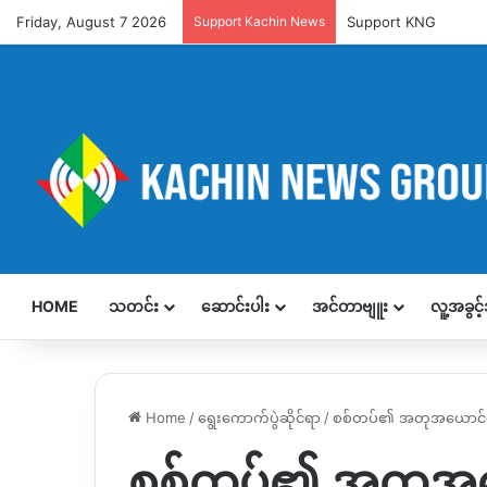
Friday, August 7 2026
Support Kachin News
Support KNG
HOME
သတင်း
ဆောင်းပါး
အင်တာဗျူး
လူ့အခွင
Home
/
ရွေးကောက်ပွဲဆိုင်ရာ
/
စစ်တပ်၏ အတုအယောင်ရွေးက
စစ်တပ်၏ အတုအယေ