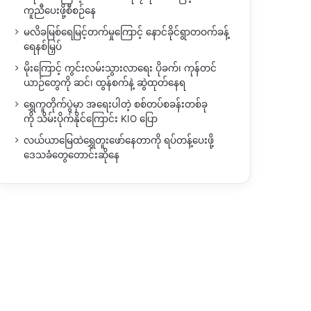
ကူညီပေးဖို့စီစဉ်နေ
မလိခမြစ်ရေမြင့်တက်မှုကြောင့် နောင်ခိုင်ရွာတဝက်ခန့်
ရေနစ်မြှပ်
မိုးကြောင့် ကွင်းလမ်းသွားလာရေး ပိုခက်၊ ကုန်တင်
ယာဉ်တွေကို ဆင်၊ ထွန်စက်နဲ့ ဆွဲထုတ်နေရ
ရွှေကူတိုက်ပွဲမှာ အရေးပါတဲ့ စစ်တပ်စခန်းတစ်ခု
ကို သိမ်းပိုက်နိုင်ကြောင်း KIO ပြော
လယ်ယာမြေထဲရွှေတူးဖော်နေတာကို ရပ်တန့်ပေးဖို့
ဒေသခံတွေတောင်းဆိုနေ