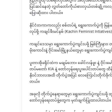
ပြည်လူထု တစ်ရပ်လုံးအတွက် အတုအယောင်ရွေးကော
ပြင်ဆင်နေတဲ့ လွှတ်တော်ကိုယ်စားလှယ်တစ်ချို့ကလည်း
ပြောဆိုထား ပါတယ်။
နိုင်ငံတကာကလည်း စစ်တပ်ရဲ့ ရွေးကောက်ပွဲကို မြ
လုပ်ဖို့ ကချင်ဖီးမင်နစ်
(Kachin Feminist Intiatives
ကချင်ဒေသမှာ ရွေးကောက်ပွဲကျင်းပဖို့ မြစ်ကြီးနား၊ တနို
မိုးကောင်းနဲ့ ဝိုင်းမော်မြို့နယ်တွေမှာ ရွေးကောက်ပွ
ပူတာအိုခရိုင်ထဲက မချမ်ဘော၊ ခေါင်လန်ဖူး နဲ့ ဝိုင်းမ
တပ်မတော်
KIA
နဲ့ တော်လှန်ရေးပူးပေါင်းတပ်တွေ ထိ
နိုဝင်ဘာလအထိ တိုက်ပွဲအပြင် လေကြောင်းတိုက်ခိုက်
တယ်။
အခုလို တိုက်ပွဲနေရာတွေမှာ ရွေးကောက်ပွဲကျင်းပဖို့
ထ
တော်လှန်ရေးတပ်ဖွဲ့တွေက မှတ်ချက်ပြုထားပါတယ်။