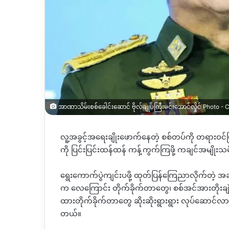
အာဏာသိမ်းစစ်ခေါင်းဆောင် ဗိုလ်ချုပ်ကြီးမင်းအောင်လှိုင် Photo - 
လူ့အခွင့်အရေးချိုးဖောက်နေတဲ့ စစ်တပ်ကို တရားဝ
ကို
ပြင်းပြင်းထန်ထန် ကန့်ကွက်ကြဖို့ ကချင်အမျိုး
ရွေးကောက်ပွဲကျင်းပဖို့ ထုတ်ပြန်ကြေညာလိုက်တဲ့ 
က လေကြောင်း တိုက်ခိုက်တာတွေ၊ စစ်အင်အားတိုးချဲ့ပ
ထားတိုက်ခိုက်တာတွေ ဆိုးဆိုးရွားရွား လုပ်ဆောင်
တယ်။