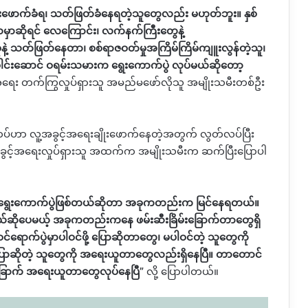
ုးဖောက်ခံရ၊ သတ်ဖြတ်ခံနေရတဲ့သူတွေလည်း မဟုတ်ဘူး။ နှစ်
ေသမှာဆိုရင် လေကြောင်း၊ လက်နက်ကြီးတွေနဲ့
ံနဲ့ သတ်ဖြတ်နေတာ၊ စစ်ရာဇဝတ်မှုအကြိမ်ကြိမ်ကျူးလွန်တဲ့သူ၊
ေါင်းဆောင် ဝရမ်းသမားက ရွေးကောက်ပွဲ လုပ်မယ်ဆိုတော့
ရေး တက်ကြွလှုပ်ရှားသူ အမည်မဖော်လိုသူ အမျိုးသမီးတစ်ဦး
တပ်ဟာ
လူ့အခွင့်အရေးချိုးဖောက်နေတဲ့အတွက် လွတ်လပ်ပြီး
င့်အရေးလှုပ်ရှားသူ
အထက်က အမျိုးသမီးက ဆက်ပြီးပြောပါ
ှိတဲ့ ရွေးကောက်ပွဲဖြစ်တယ်ဆိုတာ အခုကတည်းက မြင်နေရတယ်။
ရမယ်ဆိုပေမယ့် အခုကတည်းကနေ ဖမ်းဆီးခြိမ်းခြောက်တာတွေရှိ
 ဝင်ရောက်ပွဲမှာပါဝင်ဖို့ ပြောဆိုတာတွေ၊ မပါဝင်တဲ့ သူတွေကို
င်ပြောဆိုတဲ့ သူတွေကို အရေးယူတာတွေလည်းရှိနေပြီ။ တာတောင်
းခြောက် အရေးယူတာတွေလုပ်နေပြီ
”
လို့ ပြောပါတယ်။