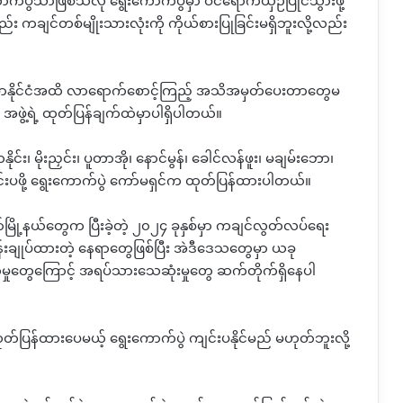
က်ပွဲသာဖြစ်သလို
ရွေးကောက်ပွဲမှာ ဝင်ရောက်ယှဉ်ပြိုင်သွားဖို့
 ကချင်တစ်မျိုးသားလုံးကို ကိုယ်စားပြုခြင်းမရှိဘူးလို့လည်း
န်မာနိုင်ငံအထိ လာရောက်စောင့်ကြည့် အသိအမှတ်ပေးတာတွေမ
)
အဖွဲ့ရဲ့ ထုတ်ပြန်ချက်ထဲမှာပါရှိပါတယ်။
င်း၊ မိုးညှင်း၊ ပူတာအို၊ နောင်မွန်၊ ခေါင်လန်ဖူး၊ မချမ်းဘော၊
ဲကျင်းပဖို့ ရွေးကောက်ပွဲ ကော်မရှင်က ထုတ်ပြန်ထားပါတယ်။
ော်မြို့နယ်တွေက ပြီးခဲ့တဲ့ ၂၀၂၄ ခုနှစ်မှာ ကချင်လွတ်လပ်ရေး
န်းချုပ်ထားတဲ့ နေရာတွေဖြစ်ပြီး အဲဒီဒေသတွေမှာ ယခု
မှုတွေကြောင့် အရပ်သားသေဆုံးမှုတွေ ဆက်တိုက်ရှိနေပါ
ုတ်ပြန်ထားပေမယ့် ရွေးကောက်ပွဲ ကျင်းပနိုင်မည် မဟုတ်ဘူးလို့