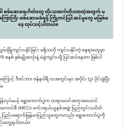
မ်းခြုံကျင်းပနိုင်ခြင်း မရှိသလို ကျင်းပနိုင်တဲ့ နေရာတွေမှာ
PR
စနစ် နှစ်မျိုးစလုံးနဲ့ မဲခွဲကျင်းပဖို့ ပြင်ဆင်နေတာ ဖြစ်ပါ
ကြောင့် ဒီဇင်ဘာ၊ ဇန်နဝါရီ လအတွင်းမှာ အပိုင်း
(
၃
)
ပိုင်းခွဲပြီး
်။
ပြန်လုပ်မယ့် ရွေးကောက်ပွဲက တရားမဝင်အတုအယောင်
ားကောင်စီ
(MEC)
၊ ဖက်ဒရယ်ယူနစ်အဖွဲ့၊ ပြည်တွင်းသပိတ်
နဲ့ ပြည်ပရောက်မြန်မာပြည်သူတွေကလည်း ရွေးကောက်ပွဲကို
လည်းတွေ့ရပါတယ်။