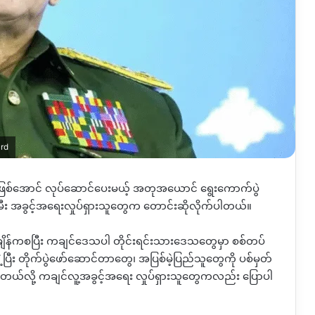
Crd
င်ဖြစ်အောင် လုပ်ဆောင်ပေးမယ့် အတုအယောင်
ရွေးကောက်ပွဲ
သမီး အခွင့်အရေးလှုပ်ရှားသူတွေက တောင်းဆိုလိုက်ပါတယ်။
အချိန်ကစပြီး ကချင်ဒေသပါ တိုင်းရင်းသားဒေသတွေမှာ စစ်တပ်
ြီး တိုက်ပွဲဖော်ဆောင်တာတွေ၊ အပြစ်မဲ့ပြည်သူတွေကို ပစ်မှတ်
လာတယ်လို့ ကချင်လူ့အခွင့်အရေး လှုပ်ရှားသူတွေကလည်း ပြောပါ