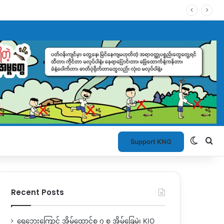
Switch
Se
Support KNG
Recent Posts
ရေဘေးကြောင့် အိမ်ထောင်စု ၇ စု အိမ်ခြေမဲ့၊ KIO