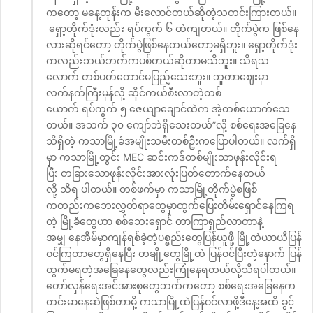
ကတော့ မနေ့တုန်းက မီးလောင်တယ်ဆိုတဲ့သတင်းကြားတယ်။
ရှော့တိုက်ဒုံးလည်း ရပ်ကွက် ၆ ထဲကျတယ်။ တိုက်ပွဲက ဖြစ်နေ
လားဆိုရင်တော့ တိုက်ပွဲဖြစ်နေတယ်တော့မရှိဘူး။ ရှော့တိုက်ဒုံး
ကလည်းဘယ်ဘက်ကပစ်တယ်ဆိုတာမသိဘူး။ သိရသ
လောက် တစ်ပတ်တောင်မပြည့်သေးဘူး။ ဘူတာဈေးမှာ
လက်နက်ကြီးမှန်လို့ ဆိုင်ကယ်စီးလာတဲ့တစ်
ယောက် ရပ်ကွက် ၅ ဇေယျာချောင်ထဲက အဲ့တစ်ယောက်သေ
တယ်။ အသက် ၃၀ ကျော်ဘဲရှိသေးတယ်”လို့ စစ်ရေးအခြေနေ
သိရှိတဲ့ ကသာမြို့ခံအမျိုးသမီးတစ်ဦးကပြောပါတယ်။ လက်ရှိ
မှာ ကသာမြို့တွင်း MEC ဆင်းကဒ်တစ်မျိုးသာဖုန်းလိုင်းရ
ပြီး တခြားသောဖုန်းလိုင်းအားလုံးပြတ်တောက်နေတယ်
လို့ သိရ ပါတယ်။ တစ်ဖက်မှာ ကသာမြို့တိုက်ပွဲစဖြစ်
ကတည်းကဘေးလွှတ်ရာတွေမှာထွက်ပြေးတိမ်းရှောင်နေကြရ
တဲ့ မြို့ခံတွေဟာ စစ်ဘေးရှောင် တာကြာရှည်လာတာနဲ့
အမျှ နေအိမ်မှာကျန်ရစ်ခဲ့တဲ့ပစ္စည်းတွေပြန်ယူဖို့ မြို့ထဲယာယီပြန်
ဝင်ကြတာတွေရှိနေပြီး တချို့တွေမြို့ထဲ ပြန်ဝင်ပြီးတဲ့နောက် ပြန်
ထွက်မရတဲ့အခြေနေတွေလည်းကြုံနေရတယ်လို့သိရပါတယ်။
တော်လှန်ရေးအင်အားစုတွေဘက်ကတော့ စစ်ရေးအခြေနေက
တင်းမာနေဆဲဖြစ်တာမို့ ကသာမြို့ထဲပြန်ဝင်လာဖို့ဒီနေ့အထိ ခွင့်