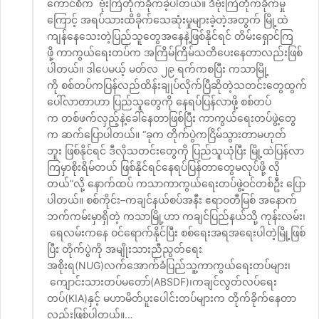
ကောင်စီက ဗုံးကြဲတိုက်ခိုက်ခဲ့ပါတယ်။ ဒီဗုံးကြဲတိုက်ခိုက်မှု
ကြောင့် အရပ်သားထိခိုက်သေဆုံးမှုများခဲ့တဲ့အတွက် မြို့ထဲ
ကျန်နေသေးတဲ့ပြည်သူတွေအနေနဲ့ဖြစ်နိုင်ရင် တိမ်းရှောင်ကြ
ဖို့ ကာကွယ်ရေးတပ်က အကြိမ်ကြိမ်သတိပေးနေတာလည်းဖြစ်
ပါတယ်။ ဒါပေမယ့် မတ်လ ၂၉ ရက်ကစပြီး ကသာမြို့
ကို စစ်တပ်ကပြန်လည်ထိန်းချုပ်လိုက်ပြီဆိုတဲ့သတင်းတွေထွက်
ပေါ်လာတာဟာ ပြည်သူတွေကို နေရပ်ပြန်လာဖို့ စစ်တပ်
က တစ်ဖက်လှည့်နဲ့ခေါ်နေတာဖြစ်ပြီး ကာကွယ်ရေးတပ်ဖွဲ့တွေ
က ဆက်ပြောပါတယ်။ “ခုက တိုက်ပွဲကငြိမ်သွားတာမဟုတ်
ဘူး ဖြစ်နိုင်ရင် ဒီလိုသတင်းတွေကို ပြည်သူယုံပြီး မြို့ထဲပြန်လာ
ကြမှာစိုးရိမ်တယ် ဖြစ်နိုင်ရင်နေရပ်ပြန်တာတွေမလုပ်ဖို့ လို
တယ်”လို့ နောက်ထပ် ကသာကာကွယ်ရေးတပ်ဖွဲ့ဝင်တစ်ဦး ပြော
ပါတယ်။ စစ်ကိုင်း–ကချင်နယ်စပ်အနီး ဧရာဝတီမြစ် အနောက်
ဘက်ကမ်းမှာရှိတဲ့ ကသာမြို့ဟာ ကချင်ပြည်နယ်သို့ ကုန်းလမ်း၊
ရေလမ်းကနေ ဝင်ရောက်နိုင်ပြီး စစ်ရေးအရအရေးပါတဲ့မြို့ဖြစ်
ပြီး တိုက်ပွဲကို အမျိုးသားညီညွတ်ရေး
အစိုးရ(NUG)လက်အောက်ခံပြည်သူ့ကာကွယ်ရေးတပ်များ၊
ကျောင်းသားတပ်မတော်(ABSDF)၊ကချင်လွတ်လပ်ရေး
တပ်(KIA)နှင့် မဟာမိတ်ပူးပေါင်းတပ်များက တိုက်ခိုက်နေတာ
လည်းဖြစ်ပါတယ်။…