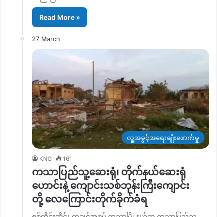
Read More »
27 March
လူ့အခွင့်အရေးချိုးဖောက်မှု
KNG
161
ကသာပြည်သူ့ဆေးရုံ၊ တိုက်နယ်ဆေးရုံ
ဟောင်းနဲ့ ကျောင်းသစ်ဘုန်းကြီးကျောင်း
တို့ လေကြောင်းတိုက်ခိုက်ခံရ
စစ်ကိုင်းတိုင်း ကချင်အစပ် ကသာမြို့နယ်က ကသာပြည်သူ့