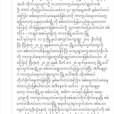
အထိ တိုက်သွားမှာ”လို့ ကသာကာကွယ်ရေးတပ်ဖွဲ့ဝင်တစ်
ဦး KNG ကိုပြောပါတယ်။ မတ်လ ၃၁ ရက်နေ့အထိ နှစ်ဖက်တပ်
အကြား စစ်ရေးတင်းမာနေဆဲဖြစ်သလို ကာကွယ်ရေးတပ်တွေ
ရရှိထားတဲ့ နေရာတစ်ချို့ကို စစ်တပ်ကပြန်လည်ရယူထားတာ
ကြောင့် ဝါဒဖြန့်နေတာဖြစ်တယ်လို့ သူကဆက်ပြောပါတယ်။ စစ်
ကိုင်း – ကချင်အစပ်မှာရှိတဲ့ ကသာမြို့ပေါ်ဟာ မြို့
ပေါ် ရပ်ကွက် ၁၁ ခု မြို့နယ်အတွင်းကျေးရွာ ၂၀၀ နီးပါးရှိ
ပြီး ပြီးခဲ့တဲ့ ၂၀၂၃ ခုနှစ်ကတည်းက မြို့ပေါ်ရပ်ကွက်တွေကို
သာ စစ်တပ်ကထိန်းချုပ်ထားနိုင်ပြီး ကျေးရွာတွေအားလုံးနီးပါး
ကို ကာကွယ်ရေးတပ်ဖွဲ့တွေထိန်းချုပ်ထားတာဖြစ်ပါတယ်။ ဒါ
ကြောင့် ပြီးခဲ့တဲ့ ၂၀၂၅ ခုနှစ် ဒီဇင်ဘာ ၂၈ ရက်မှာတော့ မြို့ပေါ်
ရပ်ကွက်အချို့မှာ စစ်တပ်ရွေးကောက်ပွဲပြုလုပ်ခဲ့ပြီး အဲဒီနေ့မှာ
ပဲ ကာကွယ်ရေးတပ်ဖွဲ့တွေက မြို့ပေါ်အထိ ထိုးစစ်ဆင်
တိုက်ခိုက်နေတာဖြစ်ပြီး နှစ်ဖက်တပ်အကြား စစ်ရေးတင်းမာနေ
တာလည်းဖြစ်ပါတယ်။ အဲဒီနောက် မတ်လ ၂၀ ရက်နေ့မှာ
တော့ ကသာမြို့မှာ စစ်တပ်ရဲ့ အဓိက တပ်ရင်းဖြစ်တဲ့ ခမရ–
၃၀၉ကို ကာကွယ်ရေးတပ်တွေထိုးစစ်ဆင်တိုက်ခိုက်နေချိန် စစ်
ကောင်စီတပ်ဟာ ကသာမြို့အမှတ်(၃)ရပ်ကွက်ထဲက စစ်ဘေး
ရှောင်တွေခိုလှုံနေတဲ့ ဘုန်းကြီးကျောင်းလေးထပ်ကျောင်းကို စစ်