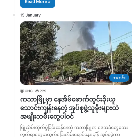
Read More »
15 January
သတင်း
KNG
229
ကသာမြို့မှာ နေအိမ်ဖောက်ထွင်းခိုးယူ
သောင်းကျန်းနေတဲ့ အုပ်စုဖွဲ့သူခိုးများထဲ
အမျိုးသမီးတွေပါဝင်
မြို့သိမ်းတိုက်ပွဲပြင်းထန်နေတဲ့ ကသာမြို့က ဒေသခံတွေဘေး
လွှတ်ရာတွေမှာထွက်ပြေးတိမ်းရှောင်နေရချိန် အုပ်စုဖွဲ့ကာ