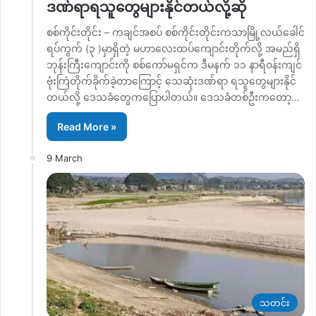
ဒဏ်ရာရသူတွေများနိုင်တယ်လို့ဆို
စစ်ကိုင်းတိုင်း – ကချင်အစပ် စစ်ကိုင်းတိုင်းကသာမြို့လယ်ခေါင်
ရပ်ကွက် (၃ )မှာရှိတဲ့ မဟာလေးထပ်ကျောင်းတိုက်လို့ အမည်ရှိ
ဘုန်းကြီးကျောင်းကို စစ်ကော်မရှင်က ဒီမနက် ၁၁ နာရီဝန်းကျင်
ဗုံးကြဲတိုက်ခိုက်ခဲ့တာကြောင့် သေဆုံးဒဏ်ရာ ရသူတွေများနိုင်
တယ်လို့ ဒေသခံတွေကပြောပါတယ်။ ဒေသခံတစ်ဦးကတော့…
Read More »
9 March
သတင်း