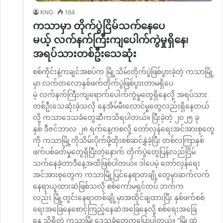
KNG
164
ကသာမှာ တိုက်ပွဲငြိမ်သက်နေပေ
မယ့် လက်နက်ကြီးကျပေါက်ကွဲမှုရှိနေ၊
အရပ်သားတစ်ဦးသေဆုံး
စစ်ကိုင်းနဲ့ကချင်အစပ်က မြို့သိမ်းတိုက်ပွဲဖြစ်ပွားခဲ့တဲ့ ကသာမြို့
မှာ လက်တလောနှစ်ဖက်တိုက်ပွဲဖြစ်ပွားတာမရှိပေ
မဲ့ လက်နက်ကြီးကျရောက်ပေါက်ကွဲမှုတွေရှိနေလို့ အရပ်သား
တစ်ဦးသေဆုံးခဲ့သလို နေအိမ်မီးလောင်မှုတွေလည်းရှိနေတယ်
လို့ ကသာဒေသခံတွေဆီကသိရပါတယ်။ ပြီးခဲ့တဲ့ ၂၀၂၅ ခု
နှစ် ဒီဇင်ဘာလ ၂၈ ရက်နေ့ကစလို့ တော်လှန်ရေးအင်အားစုတွေ
ကို ကသာမြို့ကိုသိမ်းပိုက်ဖို့ထိုးစစ်ဆင်နွှဲခဲ့ပြီး တစ်လကြာနှစ်
ဖက်ပစ်ခတ်မှုတွေရှိပြီးတဲ့နောက် တိုက်ပွဲတွေပြန်လည်ငြိမ်
သက်နေခဲ့တာဒီနေ့အထိဖြစ်ပါတယ်။ ဒါပေမဲ့ တော်လှန်ရေး
အင်အားစုတွေက ကသာမြို့ပြင်နေရာတချို့တွေမှာဆက်လက်
နေရာယူထားဆဲဖြစ်သလို စစ်ကော်မရှင်တပ် ဘက်က
လည်း မြို့တွင်းနေရာတစ်ချို့မှာအထိုင်ချထားပြီး နှစ်ဖက်စစ်
ရေးအခြေနေစောင့်ကြည့်နေဆဲအခြေနေလို့ စစ်ရေးအခြေ
နေ သိရှိတဲ့ ကသာမြို့ဒေသခံတွေကပြောပါတယ်။ “မြို့ထဲ