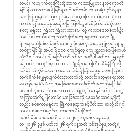
တယ်။ “ကျောက်ထုံးကြီးဆိုတာက ကသာမြို့ကနေဆိုဧရာဝတီ
မြစ်ခြားထားတာပေါ့ မြစ်ရဲ့တစ်ဖက်ကမ်း ကသာနဲ့တည်နေရာ
အရ ကြည့်ရင် တည့်တည့်လောက်သွားကြတယ်လေ။ အဲ့တာ
က လက်ရှိမှာလည်းအသုံးမပြုကြပါဘူး။ ထိခိုက်သေဆုံးတာ
တော့ မရှိဘူး ကြဲသာကြဲသွားတာပေါ့”လို့ ကသာဒေသခံတစ်ဦး
ကပြောပါတယ်။ ကျောက်ထုံးကြီးကျေးရွာဟာ ကသာမြို့
ရဲ့ ဧရာဝတီမြစ်တစ်ဖက်ကမ်း ၇ မိုင်အကွာမှာတည်ရှိတဲ့ကျေးရွာ
တစ်ရွာဖြစ်ပြီး အိမ်ခြေ ၃၀၀ ကျော်ရှိတဲ့ ကျေးရွာတစ်ခုဖြစ်တယ်
လို့သိရပါတယ်။ ဒါ့အပြင် တစ်ဖက်မှာ အဆိုပါ မတ်လ ၂၅ ရက်
နေ့တစ်ရက်တည်းမှာဘဲ ကသာမြို့ရဲ့နာမည်ကြီး အိမ်နီကြီးလို့
ခေါ်တဲ့ ကိုလိုနီခေတ် ကာလက အိမ်အိုကြီးလည်း လေကြောင်း
တိုက်ခိုက်ခံရမှုမှာပျက်စီးသွားတယ်လို့ သတင်းတွေမှာရေးသား
နေကြပေမဲ့ KNG က အခြေနေအသေးစိတ်ကိုအတည်မပြုနိုင်
သေးပါဘူး။ လက်တလော ကသာမြို့တွင်းမှာ နှစ်ဖက်တပ်တွေ
အကြားတိုက်ပွဲပြင်းထန်နေဆဲဖြစ်သလို ဒေသခံထောင်နဲ့ချီကို
လည်း စစ်ကော်မရှင်က မြို့ကနေထွက်ခွင့်ပိတ်ထားဆဲလို့သိရပါ
တယ်။ စစ်ကော်မရှင်က အာဏာသိမ်းပြီးတဲ့
နောက်ပိုင်း ဖေဖော်ဝါရီ ၁ ရက် ၂၀၂၁ ခုနှစ်ကနေ ယခု
လ ၂၀၂၆ ခုနှစ် မတ်လ ၂၆ ရက်နေ့အထိ စစ်အုပ်စုနဲ့ သူတို့ရဲ့
လက်ပါးစေတွေကြောင့် သေဆုံးခဲ့ရတဲ့ ဒီမိုကရေစီအရေး