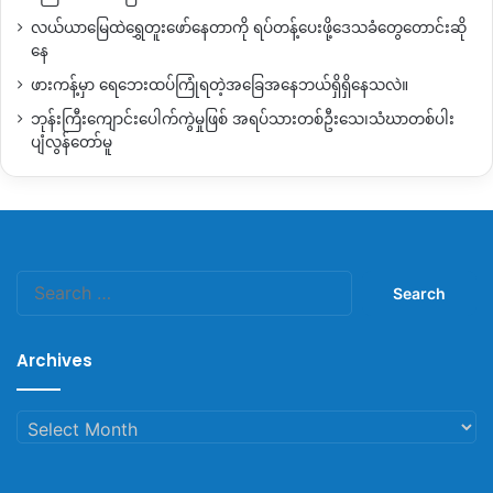
လယ်ယာမြေထဲရွှေတူးဖော်နေတာကို ရပ်တန့်ပေးဖို့ဒေသခံတွေတောင်းဆို
နေ
ဖားကန့်မှာ ရေဘေးထပ်ကြုံရတဲ့အခြေအနေဘယ်ရှိရှိနေသလဲ။
ဘုန်းကြီးကျောင်းပေါက်ကွဲမှုဖြစ် အရပ်သားတစ်ဦးသေ၊သံဃာတစ်ပါး
ပျံလွန်တော်မူ
Search
for:
Archives
Archives