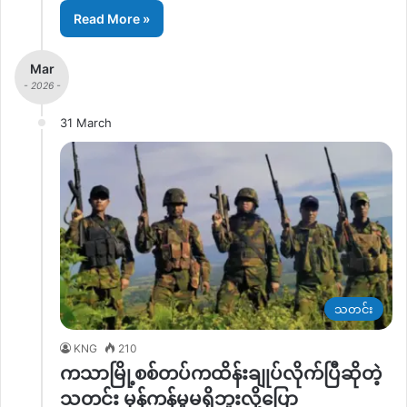
Read More »
Mar
- 2026 -
31 March
သတင်း
KNG
210
ကသာမြို့စစ်တပ်ကထိန်းချုပ်လိုက်ပြီဆိုတဲ့
သတင်း မှန်ကန်မှုမရှိဘူးလို့ပြော