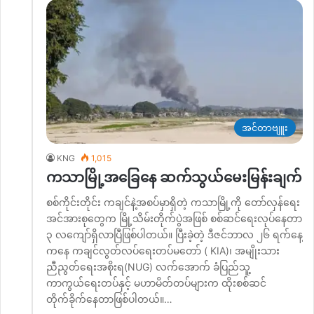
အင်တာဗျူး
KNG
1,015
ကသာမြို့အခြေနေ ဆက်သွယ်မေးမြန်းချက်
စစ်ကိုင်းတိုင်း ကချင်နဲ့အစပ်မှာရှိတဲ့ ကသာမြို့ကို တော်လှန်ရေး
အင်အားစုတွေက မြို့သိမ်းတိုက်ပွဲအဖြစ် စစ်ဆင်ရေးလုပ်နေတာ
၃ လကျော်ရှိလာပြီဖြစ်ပါတယ်။ ပြီးခဲ့တဲ့ ဒီဇင်ဘာလ ၂၆ ရက်နေ့
ကနေ ကချင်လွတ်လပ်ရေးတပ်မတော် ( KIA)၊ အမျိုးသား
ညီညွတ်ရေးအစိုးရ(NUG) လက်အောက် ခံပြည်သူ့
ကာကွယ်ရေးတပ်နှင့် မဟာမိတ်တပ်များက ထိုးစစ်ဆင်
တိုက်ခိုက်နေတာဖြစ်ပါတယ်။…