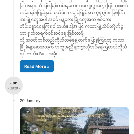
ပြင် ဧရာဝတီ မြစ် မြစ်ကမ်းနဘေးကကျေးရွာတွေ၊ မြစ်တစ်ဖက်
ကမ်း ရှမ်းပြည်နယ် မဘိမ်း၊ ကချင်ပြည်နယ် မိုးညှင်း၊ မြစ်ကြီး
နားမြို့တွေအပါ အဝင် မန္တလေးမြို့တွေအထိ စစ်ဘေး
တိမ်းရှောင်နေကြရပါတယ်။ ဒါ့အပြင် ကသာမြို့သိမ်းတိုက်ပွဲ
ဟာ ရုတ်တရက်စစ်ဆင်ရေးဖြစ်တာမို့
လို့ အဝတ်တစ်ထည်ကိုယ်တစ်ခုနဲ့ ထွက်ပြေးခဲ့ကြရတဲ့ ကသာ
မြို့ခံများစွာအတွက် အကူအညီများစွာလိုအပ်နေကြတယ်လို့သိ
ရပါတယ်။ By – အမိုး
Read More »
Jan
- 2026 -
20 January