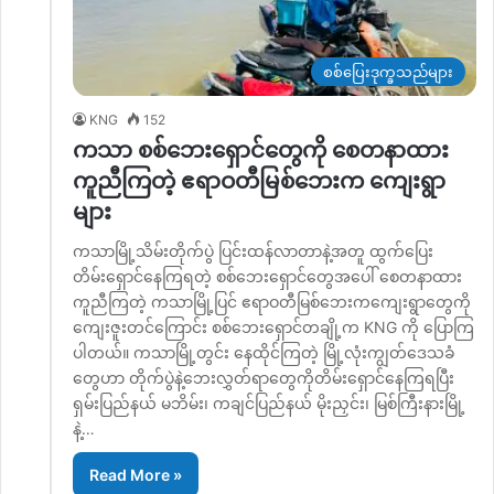
စစ်ပြေးဒုက္ခသည်များ
KNG
152
ကသာ စစ်ဘေးရှောင်တွေကို စေတနာထား
ကူညီကြတဲ့ ဧရာဝတီမြစ်ဘေးက ကျေးရွာ
များ
ကသာမြို့သိမ်းတိုက်ပွဲ ပြင်းထန်လာတာနဲ့အတူ ထွက်ပြေး
တိမ်းရှောင်နေကြရတဲ့ စစ်ဘေး‌ရှောင်တွေအပေါ် စေတနာထား
ကူညီကြတဲ့ ကသာမြို့ပြင် ဧရာဝတီမြစ်ဘေးကကျေးရွာတွေကို
ကျေးဇူးတင်ကြောင်း စစ်ဘေးရှောင်တချို့က KNG ကို ပြောကြ
ပါတယ်။ ကသာမြို့တွင်း နေထိုင်ကြတဲ့ မြို့လုံးကျွတ်ဒေသခံ
တွေဟာ တိုက်ပွဲနဲ့ဘေးလွှတ်ရာတွေကိုတိမ်းရှောင်နေကြရပြီး
ရှမ်းပြည်နယ် မဘိမ်း၊ ကချင်ပြည်နယ် မိုးညှင်း၊ မြစ်ကြီးနားမြို့
နဲ့…
Read More »