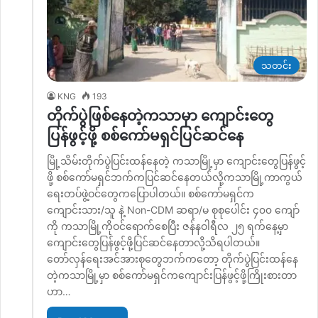
သတင်း
KNG
193
တိုက်ပွဲဖြစ်နေတဲ့ကသာမှာ ကျောင်းတွေ
ပြန်ဖွင့်ဖို့ စစ်ကော်မရှင်ပြင်ဆင်နေ
မြို့သိမ်းတိုက်ပွဲပြင်းထန်နေတဲ့ ကသာမြို့မှာ ကျောင်းတွေပြန်ဖွင့်
ဖို့ စစ်ကော်မရှင်ဘက်ကပြင်ဆင်နေတယ်လို့ကသာမြို့ကာကွယ်
ရေးတပ်ဖွဲ့ဝင်တွေကပြောပါတယ်။ စစ်ကော်မရှင်က
ကျောင်းသား/သူ နဲ့ Non-CDM ဆရာ/မ စုစုပေါင်း ၄၀၀ ကျော်
ကို ကသာမြို့ကိုဝင်ရောက်စေပြီး ဇန်နဝါရီလ ၂၅ ရက်နေ့မှာ
ကျောင်းတွေပြန်ဖွင့်ဖို့ပြင်ဆင်နေတာလို့သိရပါတယ်။
တော်လှန်ရေးအင်အားစုတွေဘက်ကတော့ တိုက်ပွဲပြင်းထန်နေ
တဲ့ကသာမြို့မှာ စစ်ကော်မရှင်ကကျောင်းပြန်ဖွင့်ဖို့ကြိုးစားတာ
ဟာ…