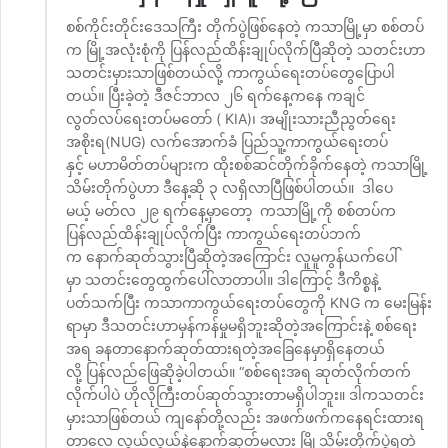
စစ်ကိုင်းတိုင်းဒေသကြီး တိုက်ပွဲဖြစ်နေတဲ့ ကသာမြို့မှာ စစ်တပ်
က မြို့အလုံးစုံကို ပြန်လည်ထိန်းချုပ်လိုက်ပြီဆိုတဲ့ သတင်းဟာ
သတင်းမှားသာဖြစ်တယ်လို့ ကာကွယ်ရေးတပ်တွေပြောပါ
တယ်။ ပြီးခဲ့တဲ့ ဒီဇင်ဘာလ ၂၆ ရက်နေ့ကနေ ကချင်
လွတ်လပ်ရေးတပ်မတော် ( KIA)၊ အမျိုးသားညီညွတ်ရေး
အစိုးရ(NUG) လက်အောက်ခံ ပြည်သူ့ကာကွယ်ရေးတပ်
နှင့် မဟာမိတ်တပ်များက ထိုးစစ်ဆင်တိုက်ခိုက်နေတဲ့ ကသာမြို့
သိမ်းတိုက်ပွဲဟာ ဒီနေ့ဆို ၃ လရှိလာပြီဖြစ်ပါတယ်။ ဒါပေ
မယ့် မတ်လ ၂၉ ရက်နေ့မှာတော့ ကသာမြို့ကို စစ်တပ်က
ပြန်လည်ထိန်းချုပ်လိုက်ပြီး ကာကွယ်ရေးတပ်ဘက်
က နောက်ဆုတ်သွားပြီဆိုတဲ့အကြောင်း လူမူကွန်ယက်ပေါ်
မှာ သတင်းတွေထွက်ပေါ်လာတာပါ။ ဒါကြောင့် ဒီကိစ္စနဲ့
ပတ်သက်ပြီး ကသာကာကွယ်ရေးတပ်တွေကို KNG က မေးမြန်း
ရာမှာ ဒီသတင်းဟာမှန်ကန်မှုမရှိဘူးဆိုတဲ့အကြောင်းနဲ့ စစ်ရေး
အရ ခနတာနောက်ဆုတ်ထားရတဲ့အခြေနေမှာရှိနေတယ်
လို့ ပြန်လည်ဖြေဆိုခဲ့ပါတယ်။ “စစ်ရေးအရ ဆုတ်လိုက်တက်
လိုက်ပါပဲ ဟိုလိုကြီးတပ်ဆုတ်သွားတာမရှိပါဘူး။ ဒါကသတင်း
မှားသာဖြစ်တယ် ကျနော်တို့လည်း အဖက်ဖက်ကနေရင်းထားရ
တာလေ လွယ်လွယ်နဲ့နောက်ဆုတ်မလား မြို့သိမ်းတိုက်ပွဲရတဲ့