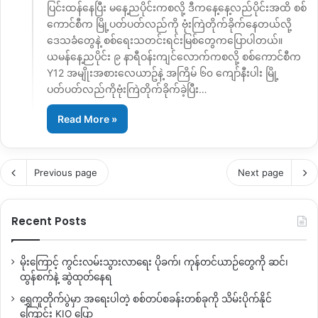
ပြင်းထန်နေပြီး မနေ့ညပိုင်းကစလို့ ဒီကနေ့နေ့လည်ပိုင်းအထိ စစ်
ကောင်စီက မြို့ပတ်ပတ်လည်ကို ဗုံးကြဲတိုက်ခိုက်နေတယ်လို့
ဒေသခံတွေနဲ့ စစ်ရေးသတင်းရင်းမြစ်တွေကပြောပါတယ်။
ယမန်နေ့ညပိုင်း ၉ နာရီဝန်းကျင်လောက်ကစလို့ စစ်ကောင်စီက
Y12 အမျိုးအစားလေယာဥ်နဲ့ အကြိမ် ၆၀ ကျော်နီးပါး မြို့
ပတ်ပတ်လည်ကိုဗုံးကြဲတိုက်ခိုက်ခဲ့ပြီး…
Read More »
Previous page
Next page
Recent Posts
မိုးကြောင့် ကွင်းလမ်းသွားလာရေး ပိုခက်၊ ကုန်တင်ယာဉ်တွေကို ဆင်၊
ထွန်စက်နဲ့ ဆွဲထုတ်နေရ
ရွှေကူတိုက်ပွဲမှာ အရေးပါတဲ့ စစ်တပ်စခန်းတစ်ခုကို သိမ်းပိုက်နိုင်
ကြောင်း KIO ပြော