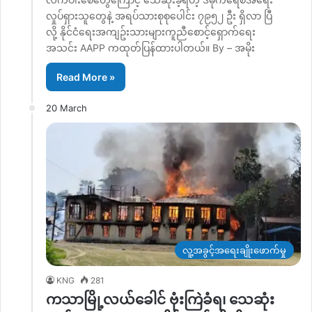
လှုပ်ရှားသူတွေနဲ့ အရပ်သားစုစုပေါင်း ၇၉၅၂ ဦး ရှိလာ ပြီ
လို့ နိုင်ငံရေးအကျဥ်းသားများကူညီစောင့်ရှောက်ရေး
အသင်း AAPP ကထုတ်ပြန်ထားပါတယ်။ By – အမိုး
Read More »
20 March
လူ့အခွင့်အရေးချိုးဖောက်မှု
KNG
281
ကသာမြို့လယ်ခေါင် ဗုံးကြဲခံရ၊ သေဆုံး