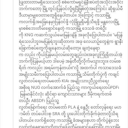
ပြုထားတာမရှိသေးသလို စစ်ကော်မရှင်နဲ့နီးစပ်တဲ့အသိုင်းအဝိုင်း
ဘက်ကတော့ မြို့တွင်းပြန်ဝင်လို့ရပြီဖြစ်တဲ့အကြောင်း ဆိုရှယ်မီ
ဒီယာမှာမျှဝေတာတွေရှိနေပါတယ်။ ဒါ့ကြောင့် ကသာမြို့
ကလက်ရှိအခြေနေမှာပြန်ဝင်ဖို့ လုံခြုံမှုရှိမရှိသိရဖို့ မန္တလေးမြို့
မှာစစ်ဘေးတိမ်းရှောင်နေတဲ့ ကသာမြို့ဒေသခံ တစ်ဦး
ကို KNG ကဆက်သွယ်မေးမြန်းချိန် အခုလိုပြောပါတယ်။ “မပြန်
ရဲသေးပါဘူး။မပြန်ရဲဘူးဆိုတာက အခု လေယာဥ်တွေနဲ့က ရွာနီး
ခြောက်စပ်တွေကိုချနေတယ်ဆိုတော့။ ချတဲ့နေရာ
က လည်း ကိုယ်ပြန်မယ့်လမ်းတွေချည်းပဲ။အခုလူကြုံရှိတယ်အဲ့
ဘက်ကိုပြန်မယ့်ဟာ ဒါပေမဲ့ အန်တီတို့လိုက်မသွားဘူး။ လမ်းစ
ရိတ် ကလည်း အရမ်းကုန်တယ်။”လို့ အထက်ပါ ကသာဒေသခံ
အမျိုးသမီးကပြောပါတယ်။ ကသာမြို့သိမ်းတိုက်ပွဲကို ကချင်
လွတ်လပ်ရေးတပ်မတော် KIA၊ အမျိုးသားညီညွှတ်ရေး
အစိုးရ NUG လက်အောက်ခံ ပြည်သူ့ ကာကွယ်ရေးတပ်PDF၊
မြန်မာနိုင်ငံလုံး ဆိုင်ရာ ကျောင်းသားများ ဒီမိုကရက်တစ်
တပ်ဦး ABSDF၊ ပြည်သူ့
လွတ်မြောက်ရေး တပ်မတော် PLA နဲ့ နွေဦး တော်လှန်ရေး မဟ
ာမိတ် တပ်ပေါင်းစု SRA တို့ ပူးပေါင်းတိုက်ခိုက်ခဲ့တာလို့သိရ
ပါတယ်။ လက်ရှိတော့ ကသာမြို့ခံအများစုဟာ တိုက်ပွဲနဲ့ဘေး
လွှတ်တဲ့နေရာတွေကိုထွက်ပြေးတိမ်းရှောင်နေကြပြီး ကသာမြို့