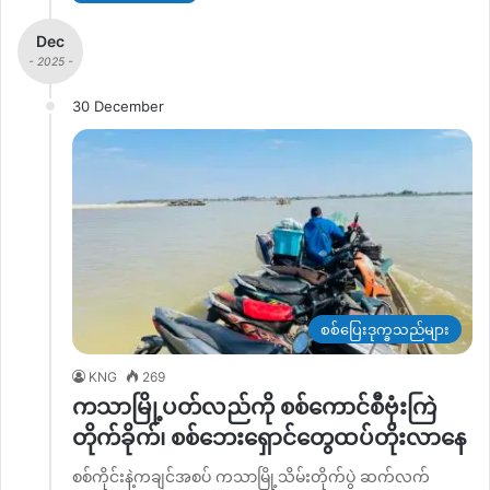
Dec
- 2025 -
30 December
စစ်ပြေးဒုက္ခသည်များ
KNG
269
ကသာမြို့ပတ်လည်ကို စစ်ကောင်စီဗုံးကြဲ
တိုက်ခိုက်၊ စစ်ဘေးရှောင်တွေထပ်တိုးလာနေ
စစ်ကိုင်းနဲ့ကချင်အစပ် ကသာမြို့သိမ်းတိုက်ပွဲ ဆက်လက်