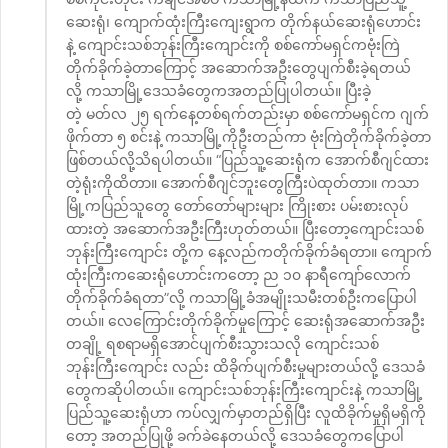
ဆေးရုံ၊ ကျောက်ထုံးကြီးကျေးရွာက တိုက်နယ်ဆေးရုံဟောင်း
နဲ့ ကျောင်းသစ်ဘုန်းကြီးကျောင်းကို စစ်ကော်မရှင်ကဗုံးကြဲ
တိုက်ခိုက်ခဲ့တာကြောင့် အဆောက်အဦးတွေပျက်စီးခဲ့ရတယ်
လို့ ကသာမြို့ဒေသခံတွေကအတည်ပြုပါတယ်။ ပြီးခဲ့
တဲ့ မတ်လ ၂၅ ရက်နေ့တစ်ရက်တည်းမှာ စစ်ကော်မရှင်က ဂျက်
ဖိုက်တာ ၅ စင်းနဲ့ ကသာမြို့ကိုဦးတည်ကာ ဗုံးကြဲတိုက်ခိုက်ခဲ့တာ
ဖြစ်တယ်လို့သိရပါတယ်။ “ပြည်သူ့ဆေးရုံက အောက်စီဂျင်ထား
တဲ့ရုံးကိုထိတာ။ အောက်စီဂျင်ဘူးတွေကြီးပဲထုတ်တာ။ ကသာ
မြို့ကပြည်သူတွေ တော်တော်များများ ကြိုးစား ပမ်းစားလုပ်
ထားတဲ့ အဆောက်အဦးကြီးဟုတ်တယ်။ ပြီးတော့ကျောင်းသစ်
ဘုန်းကြီးကျောင်း တို့က နေ့လည်ကတိုက်ခိုက်ခံရတာ။ ကျောက်
ထုံးကြီးကဆေးရုံဟောင်းကတော့ ည ၁၀ နာရီကျော်လောက်
တိုက်ခိုက်ခံရတာ”လို့ ကသာမြို့ခံအမျိုးသမီးတစ်ဦးကပြောပါ
တယ်။ လေကြောင်းတိုက်ခိုက်မှုကြောင့် ဆေးရုံအဆောက်အဦး
တချို့ ရစရာမရှိအောင်ပျက်စီးသွားသလို ကျောင်းသစ်
ဘုန်းကြီးကျောင်း လည်း ထိခိုက်ပျက်စီးမှုများတယ်လို့ ဒေသခံ
တွေကဆိုပါတယ်။ ကျောင်းသစ်ဘုန်းကြီးကျောင်းနဲ့ ကသာမြို့
ပြည်သူ့ဆေးရုံဟာ ကပ်လျှက်မှာတည်ရှိပြီး လူထိခိုက်မှုရှိမရှိကို
တော့ အတည်ပြုဖို့ ခက်ခဲနေတယ်လို့ ဒေသခံတွေကပြောပါ