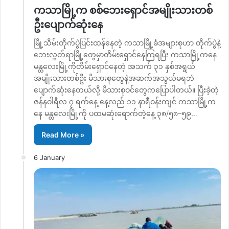
ကသာမြို့က စစ်ဘေးရှောင်အမျိုးသားတစ်
ဦးပျောက်ဆုံးနေ
မြို့သိမ်းတိုက်ပွဲပြင်းထန်နေတဲ့ ကသာမြို့ခံအများစုဟာ တိုက်ပွဲနဲ့
ဘေးလွှတ်ရာမြို့တွေမှာတိမ်းရှောင်နေကြရပြီး ကသာမြို့ကနေ
မန္တလေးမြို့ကိုတိမ်းရှောင်နေတဲ့ အသက် ၃၁ နှစ်အရွယ်
အမျိုးသားတစ်ဦး မိသားစုတွေနဲ့အဆက်အသွယ်မရဘဲ
ပျောက်ဆုံးနေတယ်လို့ မိသားစုဝင်တွေကပြောပါတယ်။ ပြီးခဲ့တဲ့
ဇန်နဝါရီလ ၇ ရက်နေ့ နေ့လည် ၁၁ နာရီဝန်းကျင် ကသာမြို့က
နေ မန္တလေးမြို့ကို ပထမဆုံးရောက်တဲ့နေ့ ၃၈/၅၈–၅၉…
Read More »
6 January