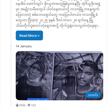
နေအိမ် ဖောက်ထွင်း ခိုးယူတာတွေဖြစ်ပွားနေပြီး အဲ့ဒီသူခိုးအဖွဲ့
မှာ အမျိုးသမီးတွေပါ ပါဝင်နေတယ်လို့ ကသာမြို့ကနေထွက်
ပြေးလာတဲ့ စစ်ဘေးရှောင်တွေ ကပြောပါတယ်။ ကသာမြို့ခံ
တွေဟာ ပြီးခဲ့တဲ့ ၂၀၂၅ ခုနှစ် ဒီဇင်ဘာလ ၂၈ ရက်နေ့ မြို့
သိမ်းတိုက်ပွဲစတင်တဲ့နေ့ကစလို့ တိုက်ပွဲနဲ့ဘေးလွှတ်တဲ့နေရာ…
Read More »
14 January
သတင်း
KNG
152