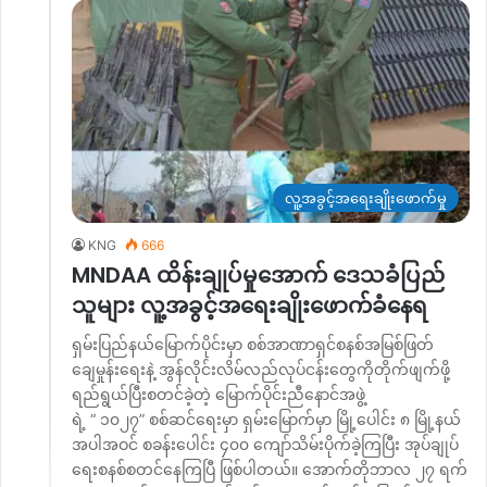
လူ့အခွင့်အရေးချိုးဖောက်မှု
KNG
666
MNDAA ထိန်းချုပ်မှုအောက် ဒေသခံပြည်
သူများ လူ့အခွင့်အရေးချိုးဖောက်ခံနေရ
ရှမ်းပြည်နယ်မြောက်ပိုင်းမှာ စစ်အာဏာရှင်စနစ်အမြစ်ဖြတ်
ချေမှုန်းရေးနဲ့ အွန်လိုင်းလိမ်လည်လုပ်ငန်းတွေကိုတိုက်ဖျက်ဖို့
ရည်ရွယ်ပြီးစတင်ခဲ့တဲ့ မြောက်ပိုင်းညီနောင်အဖွဲ့
ရဲ့ “ ၁၀၂၇” စစ်ဆင်ရေးမှာ ရှမ်းမြောက်မှာ မြို့ပေါင်း ၈ မြို့နယ်
အပါအဝင် စခန်းပေါင်း ၄၀၀ ကျော်သိမ်းပိုက်ခဲ့ကြပြီး အုပ်ချုပ်
ရေးစနစ်စတင်နေကြပြီ ဖြစ်ပါတယ်။ အောက်တိုဘာလ ၂၇ ရက်