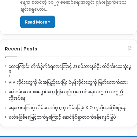
နေ့က စတင်တဲ့ ၁၀၂၇ စစ်ဆင်ရေးအတွင်း ရှမ်းမြောက်ဒေသ
ချင်းရွှေဟော်၊…
Read More »
Recent Posts
လေကြောင်း တိုက်ခိုက်ခံရတာကြောင့် အရပ်သားနှစ်ဦး ထိခိုက်၊သေဆုံးမှု
ရှိ
VIP လိုင်းတွေကို မီးအပြည့်ပေးပြီး ပုံမှန်လိုင်းတွေကို ဖြတ်တောက်ထား
မော်ဝမ်းလေး စစ်ရှောင်တွေ ပြန်လည်ထူထောင်ရေးအတွက် အကူညီ
လိုအပ်နေ
ရေဘေးကြောင့် အိမ်ထောင်စု ၇ စု အိမ်ခြေမဲ့၊ KIO ကူညီပေးဖို့စီစဉ်နေ
မလိခမြစ်ရေမြင့်တက်မှုကြောင့် နောင်ခိုင်ရွာတဝက်ခန့်ရေနစ်မြှပ်