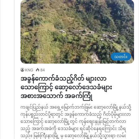
သတင်း
KNG
84
အခွန်ကောက်ခံသည့်ဂိတ် များလာ
သောကြောင့် ဆော့လော်ဒေသခံများ
အစားအသောက် အခက်ကြုံ
ကချင်ပြည်နယ် အရှေ့မြောက်ဘက်ခြမ်း ဆော့လော်မြို့နယ်သို့
ကုန်ပစ္စည်းတင်ပို့ရာတွင် အခွန်ကောက်ခံသည့် ဂိတ်ပိုမိုများလာ
သောကြောင့် ဆော့လော်မြို့တွင် ကုန်စျေးနှုန်းမြင့်တက်လာ
သည့် အခက်အခဲကို ဒေသခံများ ရင်ဆိုင်နေရကြောင်း သိရ
သည်။ မြစ်ကြီးနားမြို့ မှ ဆော့လော်မြို့နယ်သို့သွားရာ လမ်း