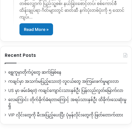
တစ်လျှောက် ပြည်သူ့စစ်၊ နယ်ခြားစောင့်တပ်၊ စစ်ကောင်စီ
ထိန်းချုပ်ရာ ဂိတ်များတွင် ဓာတ်ဆီ နဂါးပုံးတစ်ပုံးကို ၅ ထောင်
ကျပ်၊…
Read More »
Recent Posts
ရွှေကူမှာတိုက်ပွဲတွေ ဆက်ဖြစ်နေ
ကချင်မှာ အသက်မပြည့်သေးတဲ့ လူငယ်တွေ အကြမ်းဖက်မှုများလာ
US မှာ ဖမ်းခံရတဲ့ ကချင်ကျောင်းသားနှစ်ဦး ပြန်လည်လွတ်မြောက်လာ
လေကြောင်း တိုက်ခိုက်ခံရတာကြောင့် အရပ်သားနှစ်ဦး ထိခိုက်၊သေဆုံးမှု
ရှိ
VIP လိုင်းတွေကို မီးအပြည့်ပေးပြီး ပုံမှန်လိုင်းတွေကို ဖြတ်တောက်ထား