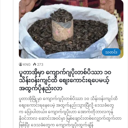
သတင်း
KNG
273
ပူတာအိုမှာ ကျောက်ဂျပိုးတစ်ပိဿာ ၁၀
သိန်းဝန်းကျင်ထိ စျေးကောင်းရပေမယ့်
အထွက်ပိုနည်းလာ
ပူတာအိုမြို့မှာ ကျောက်ဂျပိုးတစ်ပိဿာ ၁၀ သိန်းဝန်းကျင်ထိ
စျေးကောင်းရနေပေမဲ့ အထွက်နည်းသွားပြီလို့ ဒေသခံတွေ
က ပြောပါတယ်။ ကျောက်ဂျပိုးဟာ အောက်တိုဘာလကုန်
နိုဝင်ဘာလ ဆောင်းအဝင်မှာ မြစ်ချောင်းတစ်လျှောက်ထွက်တာ
ဖြစ်ပြီး ဒေသခံတွေက ကျောက်ဂျပိုးထွက်ချိန်