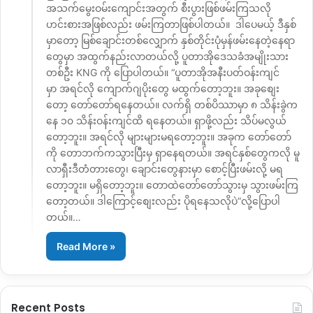
အသက်မွေးဝမ်းကျောင်းအတွက် စီးပွားဖြစ်ဖမ်းကြသလို
ဟင်းစားအဖြစ်လည်း ဖမ်းကြတာဖြစ်ပါတယ်။ ဒါပေမယ့် ဒီနှစ်
မှာတော့ မြစ်ချောင်းတစ်လျှောက် နှစ်တိုင်းပုံမှန်ဖမ်းနေတဲ့နေရာ
တွေမှာ အထွက်နည်းလာတယ်လို့ ပူတာအိုဒေသခံအမျိုးသား
တစ်ဦး KNG ကို ပြောပါတယ်။ “ပူတာအိုအနီးပတ်ဝန်းကျင်
မှာ အရင်လို ကျောက်ဂျပိုးတွေ မထွက်တော့ဘူး။ အခုစျေး
တော့ တော်တော်ရနေတယ်။ လက်ရှိ တစ်ပိဿာမှာ ၈ သိန်းခွဲက
နေ ၁၀ သိန်းဝန်းကျင်ထိ ရနေတယ်။ ရှာဖို့လည်း သိပ်မလွယ်
တော့ဘူး။ အရင်လို များများမရတော့ဘူး။ အခုက တော်တော်
ကို တောဘက်ကသွားပြီးမှ ရှာနေရတယ်။ အရင်နှစ်တွေကလို မူ
လာရှီးဒီတံတားတွေ၊ ချောင်းတွေနားမှာ စောင့်ပြီးဖမ်းလို့ မရ
တော့ဘူး။ မရှိတော့ဘူး။ တောထဲတော်တော်သွားမှ သွားဖမ်းကြ
တော့တယ်။ ဒါကြောင့်စျေးလည်း ပိုရနေသလိုပဲ”လို့ပြောပါ
တယ်။…
Read More »
Recent Posts