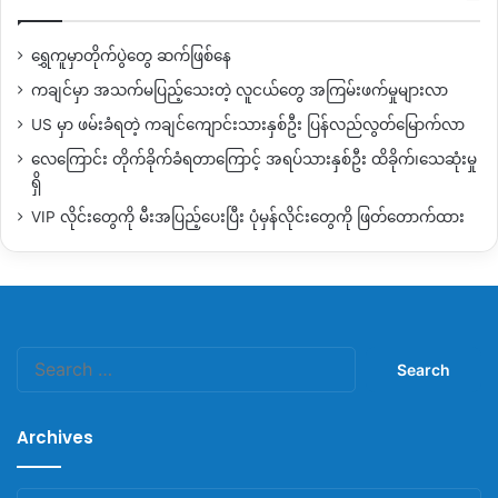
ရွှေကူမှာတိုက်ပွဲတွေ ဆက်ဖြစ်နေ
ကချင်မှာ အသက်မပြည့်သေးတဲ့ လူငယ်တွေ အကြမ်းဖက်မှုများလာ
US မှာ ဖမ်းခံရတဲ့ ကချင်ကျောင်းသားနှစ်ဦး ပြန်လည်လွတ်မြောက်လာ
လေကြောင်း တိုက်ခိုက်ခံရတာကြောင့် အရပ်သားနှစ်ဦး ထိခိုက်၊သေဆုံးမှု
ရှိ
VIP လိုင်းတွေကို မီးအပြည့်ပေးပြီး ပုံမှန်လိုင်းတွေကို ဖြတ်တောက်ထား
Search
for:
Archives