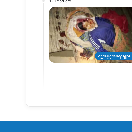
12 February
လူ့အခွင့်အရေးချိုးဖေ