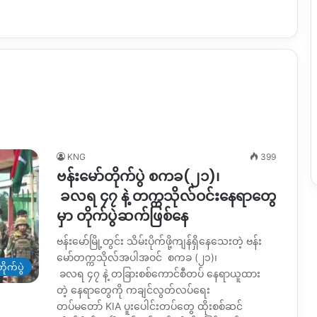
KNG
399
ဗန်းမော်တိုက်ပွဲ စကခ(၂၁)၊
ခလရ ၄၇ နဲ့ တက္ကသိုလ်ဝင်းနေရာတွေ
မှာ တိုက်ပွဲဆက်ဖြစ်နေ
ဗန်းမော်မြို့တွင်း သိမ်းပိုက်ဖို့ကျန်ရှိနေသေးတဲ့ ဗန်း
မော်တက္ကသိုလ်အပါအဝင် စကခ (၂၁)၊
ိုက်ပွဲ
ခလရ ၄၇ နဲ့ တခြားစစ်ကောင်စီတပ် နေရာယူထား
တဲ့ နေရာတွေကို ကချင်လွတ်လပ်ရေး
တပ်မတော် KIA ပူးပေါင်းတပ်တွေ ထိုးစစ်ဆင်