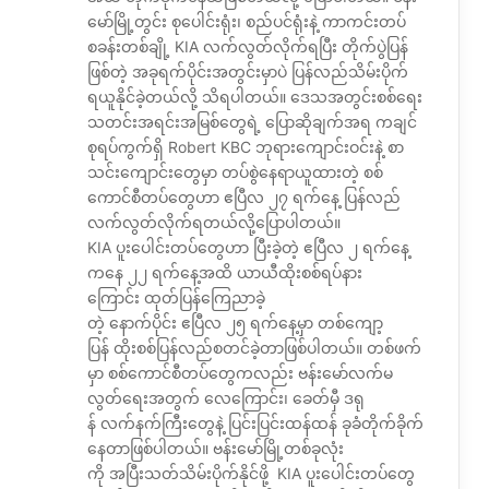
မော်မြို့တွင်း စုပေါင်းရုံး၊ စည်ပင်ရုံးနဲ့ ကာကင်းတပ်
စခန်းတစ်ချို့ KIA လက်လွတ်လိုက်ရပြီး တိုက်ပွဲပြန်
ဖြစ်တဲ့ အခုရက်ပိုင်းအတွင်းမှာပဲ ပြန်လည်သိမ်းပိုက်
ရယူနိုင်ခဲ့တယ်လို့ သိရပါတယ်။ ဒေသအတွင်းစစ်ရေး
သတင်းအရင်းအမြစ်တွေရဲ့ ပြောဆိုချက်အရ ကချင်
စုရပ်ကွက်ရှိ Robert KBC ဘုရားကျောင်းဝင်းနဲ့ စာ
သင်းကျောင်းတွေမှာ တပ်စွဲနေရာယူထားတဲ့ စစ်
ကောင်စီတပ်တွေဟာ ဧပြီလ ၂၇ ရက်နေ့ ပြန်လည်
လက်လွတ်လိုက်ရတယ်လို့ပြောပါတယ်။
KIA ပူးပေါင်းတပ်တွေဟာ ပြီးခဲ့တဲ့ ဧပြီလ ၂ ရက်နေ့
ကနေ ၂၂ ရက်နေ့အထိ ယာယီထိုးစစ်ရပ်နား
ကြောင်း ထုတ်ပြန်ကြေညာခဲ့
တဲ့ နောက်ပိုင်း ဧပြီလ ၂၅ ရက်နေ့မှာ တစ်ကျော့
ပြန် ထိုးစစ်ပြန်လည်စတင်ခဲ့တာဖြစ်ပါတယ်။ တစ်ဖက်
မှာ စစ်ကောင်စီတပ်တွေကလည်း ဗန်းမော်လက်မ
လွတ်ရေးအတွက် လေကြောင်း၊ ခေတ်မှီ ဒရု
န် လက်နက်ကြီးတွေနဲ့ ပြင်းပြင်းထန်ထန် ခုခံတိုက်ခိုက်
နေတာဖြစ်ပါတယ်။ ဗန်းမော်မြို့တစ်ခုလုံး
ကို အပြီးသတ်သိမ်းပိုက်နိုင်ဖို့ KIA ပူးပေါင်းတပ်တွေ