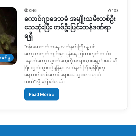
KNG
108
ကောင်ဂျာဒေသခံ အမျိုးသမီးတစ်ဦး
သေဆုံးပြီး တစ်ဦးပြင်းထန်ဒဏ်ရာ
ရရှိ
“ဗန်းမော်ဘက်ကနေ လက်နက်ကြီး နဲ့ ပစ်
တော့ ကတုတ်ကျင်းမှာ ပုန်းနေကြတာဟုတ်တယ်။
ာက်မှု
နောက်တော့ သူ့ဝက်တွေကို နေရာသွားရွှေ့အုံးမယ်ဆို
ပြီး ထွက်သွားတဲ့ချိန်မှာ လက်နက်ကြီးမှန်ပြီးလူ
ရော ဝက်တစ်ကောင်ရောသေသွားတာ ဟုတ်
တယ်”လို့ ပြောပါတယ်။
Read More »