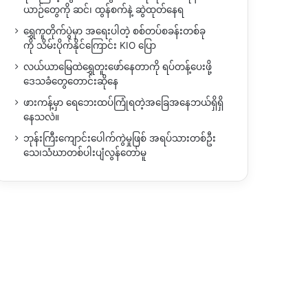
ယာဉ်တွေကို ဆင်၊ ထွန်စက်နဲ့ ဆွဲထုတ်နေရ
ရွှေကူတိုက်ပွဲမှာ အရေးပါတဲ့ စစ်တပ်စခန်းတစ်ခု
ကို သိမ်းပိုက်နိုင်ကြောင်း KIO ပြော
လယ်ယာမြေထဲရွှေတူးဖော်နေတာကို ရပ်တန့်ပေးဖို့
ဒေသခံတွေတောင်းဆိုနေ
ဖားကန့်မှာ ရေဘေးထပ်ကြုံရတဲ့အခြေအနေဘယ်ရှိရှိ
နေသလဲ။
ဘုန်းကြီးကျောင်းပေါက်ကွဲမှုဖြစ် အရပ်သားတစ်ဦး
သေ၊သံဃာတစ်ပါးပျံလွန်တော်မူ