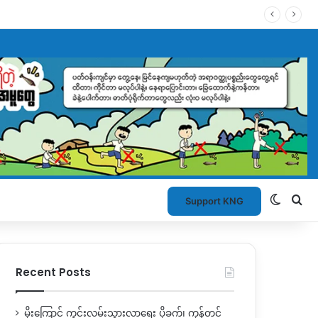
Switch
Se
Support KNG
Recent Posts
မိုးကြောင့် ကွင်းလမ်းသွားလာရေး ပိုခက်၊ ကုန်တင်