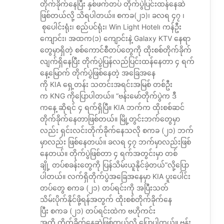
တိုက်ခိုက်နေပြီး နှစ်ဖက်တပ် တိုက်ပွဲပြင်းထန်နေဆဲ
ဖြစ်တယ်လို့ သိရပါတယ်။ စကခ(၂၁)၊ ခလရ ၄၇ ၊
စုပေါင်းရုံး၊ စည်ပင်ရုံး၊ Win Light Hotel၊ ကန်ဦး
ကျောင်း၊ အထက(၁) ကျောင်းနဲ့ Galaxy KTV နေရာ
တွေမှာရှိတဲ့ စစ်ကောင်စီတပ်တွေကို ထိုးစစ်တိုက်ခိုက်
လျက်ရှိနေပြီး တိုက်ပွဲပြန်လည်ပြင်းထန်နေတာ ၄ ရက်
နေ့မြောက် တိုက်ပွဲဖြစ်နေတဲ့ အခြေအနေ
ကို KIA ရှေ့တန်း သတင်းအရင်းအမြစ် တစ်ဦး
က KNG ကိုပြောပါတယ်။ “ဗန်းမော်တိုက်ပွဲက ဒီ
ကနေ့ ဆိုရင် ၄ ရက်ရှိပြီ။ KIA ဘက်က ထိုးစစ်ဆင်
တိုက်ခိုက်နေတာဖြစ်တယ်။ မြို့တွင်းဘက်တွေမှာ
လည်း ရှင်းလင်းတိုက်ခိုက်နေသလို စကခ (၂၁) ဘက်
မှာလည်း ဖြစ်နေတယ်။ ခလရ ၄၇ ဘက်မှာလည်းဖြစ်
နေတယ်။ တိုက်ပွဲဖြစ်တာ ၄ ရက်အတွင်းမှာ တစ်
ချို့ တပ်စခန်းတွေကို ပြန်သိမ်းယူနိုင်ခဲ့တယ်”လို့ပြော
ပါတယ်။ လက်ရှိတိုက်ပွဲအခြေအနေမှာ KIA ပူးပေါင်း
တပ်တွေ စကခ (၂၁) တပ်ရင်းကို အပြီးသတ်
သိမ်းပိုက်နိုင်ဖို့ရန်အတွက် ထိုးစစ်တိုက်ခိုက်နေ
ပြီး စကခ (၂၁) တပ်ရင်းထဲက ဗဟိုကင်း
အထိ တိုက်ခိုက်နေဆဲဖြစ်တယ်လို့ ပြောပါတယ်။ ဗန်း