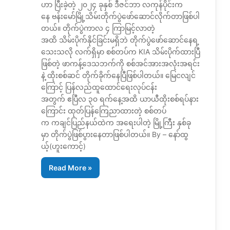
ဟာ ပြီးခဲ့တဲ့ ၂၀၂၄ ခုနှစ် ဒီဇင်ဘာ လကုန်ပိုင်းက
နေ ဗန်းမော်မြို့သိမ်းတိုက်ပွဲဖော်ဆောင်လိုက်တာဖြစ်ပါ
တယ်။ တိုက်ပွဲကာလ ၄ ကြာမြင့်လာတဲ့
အထိ သိမ်းပိုက်နိုင်ခြင်းမရှိဘဲ တိုက်ပွဲဖော်ဆောင်နေရ့
သေးသလို လက်ရှိမှာ စစ်တပ်က KIA သိမ်းပိုက်ထားပြီ
ဖြစ်တဲ့ ဖာကန့်ဒေသဘက်ကို စစ်အင်အားအလုံးအရင်း
နဲ့ ထိုးစစ်ဆင် တိုက်ခိုက်နေပြီဖြစ်ပါတယ်။ မြေငလျင်
ကြောင့် ပြန်လည်ထူထောင်ရေးလုပ်ငန်း
အတွက် ဧပြီလ ၃၀ ရက်နေ့အထိ ယာယီထိုးစစ်ရပ်နား
ကြောင်း ထုတ်ပြန်ကြေညာထားတဲ့ စစ်တပ်
က ကချင်ပြည်နယ်ထဲက အရေးပါတဲ့ မြို့ကြီး နှစ်ခု
မှာ တိုက်ပွဲဖြစ်ပွားနေတာဖြစ်ပါတယ်။ By – နော်ထွ
ယ့်(ဟူးကောင့်)
Read More »