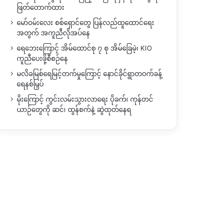
ဖြတ်တောက်ထား
မော်ဝမ်းလေး စစ်ရှောင်တွေ ပြန်လည်ထူထောင်ရေး
အတွက် အကူညီလိုအပ်နေ
ရေဘေးကြောင့် အိမ်ထောင်စု ၇ စု အိမ်ခြေမဲ့၊ KIO
ကူညီပေးဖို့စီစဉ်နေ
မလိခမြစ်ရေမြင့်တက်မှုကြောင့် နောင်ခိုင်ရွာတဝက်ခန့်
ရေနစ်မြှပ်
မိုးကြောင့် ကွင်းလမ်းသွားလာရေး ပိုခက်၊ ကုန်တင်
ယာဉ်တွေကို ဆင်၊ ထွန်စက်နဲ့ ဆွဲထုတ်နေရ