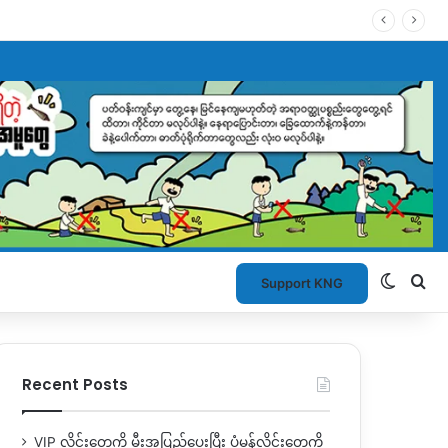
Switch
Se
Support KNG
Recent Posts
VIP လိုင်းတွေကို မီးအပြည့်ပေးပြီး ပုံမှန်လိုင်းတွေကို