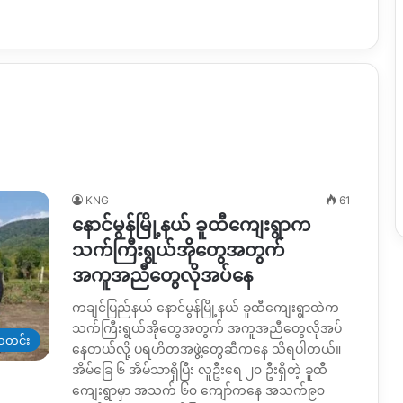
KNG
61
နောင်မွန်မြို့နယ် ခူထီကျေးရွာက
သက်ကြီးရွယ်အိုတွေအတွက်
အကူအညီတွေလိုအပ်နေ
ကချင်ပြည်နယ် နောင်မွန်မြို့နယ် ခူထီကျေးရွာထဲက
သက်ကြီးရွယ်အိုတွေအတွက် အကူအညီတွေလိုအပ်
တင်း
နေတယ်လို့ ပရဟိတအဖွဲ့တွေဆီကနေ သိရပါတယ်။
အိမ်ခြေ ၆ အိမ်သာရှိပြီး လူဦးရေ ၂၀ ဦးရှိတဲ့ ခူထီ
ကျေးရွာမှာ အသက် ၆၀ ကျော်ကနေ အသက်၉၀